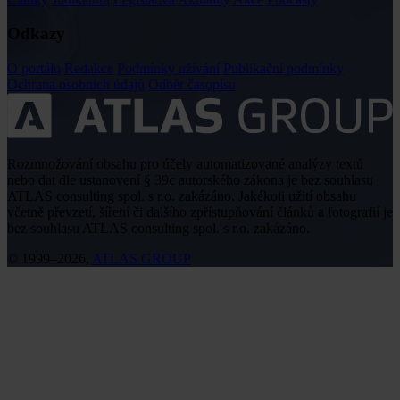
Odkazy
O portálu
Redakce
Podmínky užívání
Publikační podmínky
Ochrana osobních údajů
Odběr časopisu
Rozmnožování obsahu pro účely automatizované analýzy textů
nebo dat dle ustanovení § 39c autorského zákona je bez souhlasu
ATLAS consulting spol. s r.o. zakázáno. Jakékoli užití obsahu
včetně převzetí, šíření či dalšího zpřístupňování článků a fotografií je
bez souhlasu ATLAS consulting spol. s r.o. zakázáno.
© 1999–2026,
ATLAS GROUP