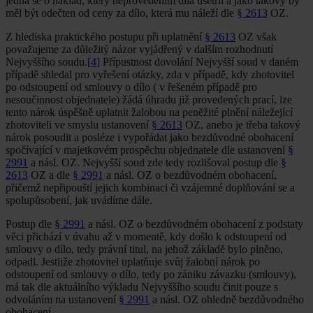
jedná se o náklad, který neprovedením díla ušetřil a jako takový by
měl být odečten od ceny za dílo, která mu náleží dle
§ 2613
OZ.
Z hlediska praktického postupu při uplatnění
§ 2613
OZ však
považujeme za důležitý názor vyjádřený v dalším rozhodnutí
Nejvyššího soudu.
[4]
Přípustnost dovolání Nejvyšší soud v daném
případě shledal pro vyřešení otázky, zda v případě, kdy zhotovitel
po odstoupení od smlouvy o dílo ( v řešeném případě pro
nesoučinnost objednatele) žádá úhradu již provedených prací, lze
tento nárok úspěšně uplatnit žalobou na peněžité plnění náležející
zhotoviteli ve smyslu ustanovení
§ 2613
OZ, anebo je třeba takový
nárok posoudit a posléze i vypořádat jako bezdůvodné obohacení
spočívající v majetkovém prospěchu objednatele dle ustanovení
§
2991
a násl. OZ. Nejvyšší soud zde tedy rozlišoval postup dle
§
2613
OZ a dle
§ 2991
a násl. OZ o bezdůvodném obohacení,
přičemž nepřipouští jejich kombinaci či vzájemné doplňování se a
spolupůsobení, jak uvádíme dále.
Postup dle
§ 2991
a násl. OZ o bezdůvodném obohacení z podstaty
věci přichází v úvahu až v momentě, kdy došlo k odstoupení od
smlouvy o dílo, tedy právní titul, na jehož základě bylo plněno,
odpadl. Jestliže zhotovitel uplatňuje svůj žalobní nárok po
odstoupení od smlouvy o dílo, tedy po zániku závazku (smlouvy),
má tak dle aktuálního výkladu Nejvyššího soudu činit pouze s
odvoláním na ustanovení
§ 2991
a násl. OZ ohledně bezdůvodného
obohacení.