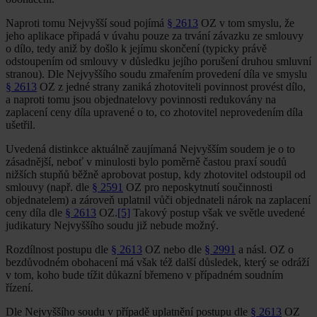
Naproti tomu Nejvyšší soud pojímá
§ 2613
OZ v tom smyslu, že
jeho aplikace připadá v úvahu pouze za trvání závazku ze smlouvy
o dílo, tedy aniž by došlo k jejímu skončení (typicky právě
odstoupením od smlouvy v důsledku jejího porušení druhou smluvní
stranou). Dle Nejvyššího soudu zmařením provedení díla ve smyslu
§ 2613
OZ z jedné strany zaniká zhotoviteli povinnost provést dílo,
a naproti tomu jsou objednatelovy povinnosti redukovány na
zaplacení ceny díla upravené o to, co zhotovitel neprovedením díla
ušetřil.
Uvedená distinkce aktuálně zaujímaná Nejvyšším soudem je o to
zásadnější, neboť v minulosti bylo poměrně častou praxí soudů
nižších stupňů běžně aprobovat postup, kdy zhotovitel odstoupil od
smlouvy (např. dle
§ 2591
OZ pro neposkytnutí součinnosti
objednatelem) a zároveň uplatnil vůči objednateli nárok na zaplacení
ceny díla dle
§ 2613
OZ.
[5]
Takový postup však ve světle uvedené
judikatury Nejvyššího soudu již nebude možný.
Rozdílnost postupu dle
§ 2613
OZ nebo dle
§ 2991
a násl. OZ o
bezdůvodném obohacení má však též další důsledek, který se odráží
v tom, koho bude tížit důkazní břemeno v případném soudním
řízení.
Dle Nejvyššího soudu v případě uplatnění postupu dle
§ 2613
OZ