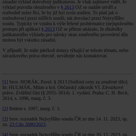
zásadní výklad dotvořený judikaturou. Je však zajímavé vidět, že
výklad pravidla obsaženého v
§ 2613
OZ se nadále utváří a
rozhodně nelze říci, že by již byl zcela ustálen. To platí jak o
rozhodovací praxi nižších soudů, tak dovolací praxi Nejvyššího
soudu. Typicky ve vztahu k výše řešené problematice (ne)správného
postupu při aplikaci
§ 2613
OZ se přitom ukázalo, že důsledky
judikaturního výkladu pro nároky stran zmařeného provedení díla
mohou být vskutku zásadní.
V případě, že máte jakékoli dotazy týkající se tohoto tématu, nebo
závazkového práva obecně, neváhejte nás kontaktovat.
[1]
Srov. HORÁK, Pavel. § 2613 [Snížení ceny za zmařené dílo].
In: HULMÁK, Milan a kol. Občanský zákoník VI. Závazkové
právo. Zvláštní část (§ 2055–3014). 1. vydání. Praha: C. H. Beck,
2014, s. 1096, marg. č. 3.
[2]
Ibidem s. 1097, marg. č. 3.
[3]
Srov. rozsudek Nejvyššího soudu ČR ze dne 14. 11. 2023, sp.
zn.
23 Cdo 2680/2023
.
[4]
Srov. rozsudek Nejvyššího soudu ČR ze dne 20. 12. 2023, sp.