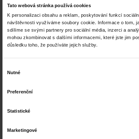
žen a mužů v EU – gender pay gap dosahuje okolo 18 %. Evropská
Tato webová stránka používá cookies
pravidla pro transparentní odměňování, jejichž cílem je narovnat
K personalizaci obsahu a reklam, poskytování funkcí sociáln
informační asymetrii na pracovním trhu a dlouhodobě tak přispět i
ke zmenšení rozdílu ve mzdách mužů a žen, však nabrala v České
návštěvnosti využíváme soubory cookie. Informace o tom, j
republice zpoždění.
Ivona Tajšlová
•
4. srpna 2026, 07:18
sdílíme se svými partnery pro sociální média, inzerci a analý
mohou zkombinovat s dalšími informacemi, které jste jim posk
důsledku toho, že používáte jejich služby.
Výběr
Nutné
souhlasu
Preferenční
Statistické
Marketingové