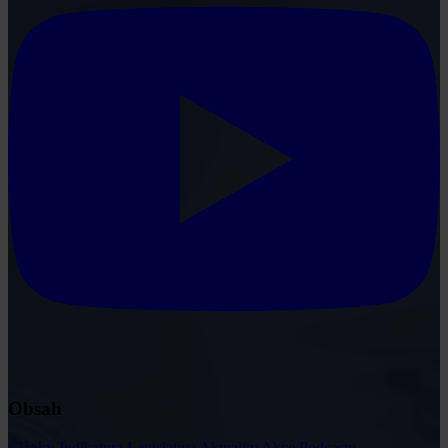
Obsah
Články
Judikatura
Legislativa
Aktuality
Akce
Podcasty