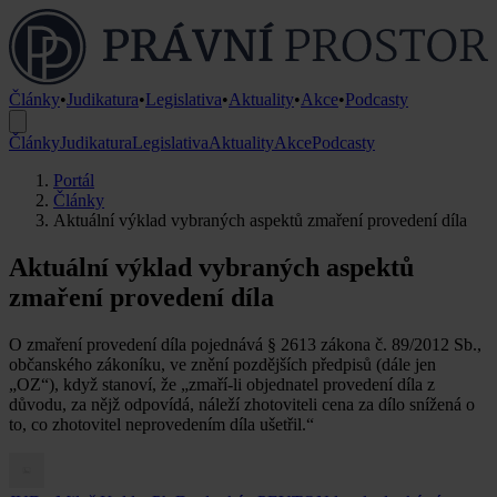
Články
•
Judikatura
•
Legislativa
•
Aktuality
•
Akce
•
Podcasty
Články
Judikatura
Legislativa
Aktuality
Akce
Podcasty
Portál
Články
Aktuální výklad vybraných aspektů zmaření provedení díla
Aktuální výklad vybraných aspektů
zmaření provedení díla
O zmaření provedení díla pojednává § 2613 zákona č. 89/2012 Sb.,
občanského zákoníku, ve znění pozdějších předpisů (dále jen
„OZ“), když stanoví, že „zmaří-li objednatel provedení díla z
důvodu, za nějž odpovídá, náleží zhotoviteli cena za dílo snížená o
to, co zhotovitel neprovedením díla ušetřil.“