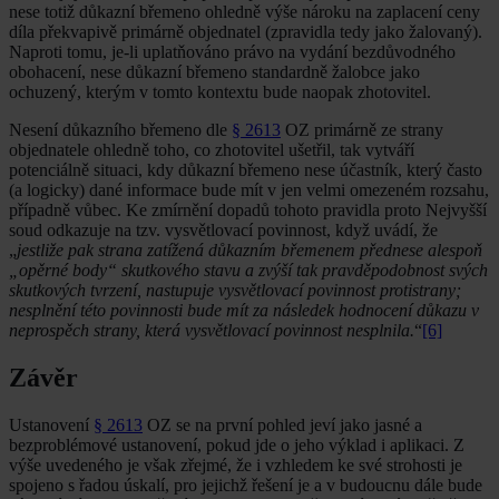
nese totiž důkazní břemeno ohledně výše nároku na zaplacení ceny
díla překvapivě primárně objednatel (zpravidla tedy jako žalovaný).
Naproti tomu, je-li uplatňováno právo na vydání bezdůvodného
obohacení, nese důkazní břemeno standardně žalobce jako
ochuzený, kterým v tomto kontextu bude naopak zhotovitel.
Nesení důkazního břemeno dle
§ 2613
OZ primárně ze strany
objednatele ohledně toho, co zhotovitel ušetřil, tak vytváří
potenciálně situaci, kdy důkazní břemeno nese účastník, který často
(a logicky) dané informace bude mít v jen velmi omezeném rozsahu,
případně vůbec. Ke zmírnění dopadů tohoto pravidla proto Nejvyšší
soud odkazuje na tzv. vysvětlovací povinnost, když uvádí, že
„
jestliže pak strana zatížená důkazním břemenem přednese alespoň
„opěrné body“ skutkového stavu a zvýší tak pravděpodobnost svých
skutkových tvrzení, nastupuje vysvětlovací povinnost protistrany;
nesplnění této povinnosti bude mít za následek hodnocení důkazu v
neprospěch strany, která vysvětlovací povinnost nesplnila.
“
[6]
Závěr
Ustanovení
§ 2613
OZ se na první pohled jeví jako jasné a
bezproblémové ustanovení, pokud jde o jeho výklad i aplikaci. Z
výše uvedeného je však zřejmé, že i vzhledem ke své strohosti je
spojeno s řadou úskalí, pro jejichž řešení je a v budoucnu dále bude