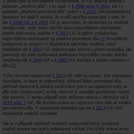
V první řadě si dovolujeme vyzdvihnout, že OZ pracuje jednak s
pojmem „
zmaření díla
“, a to např. v
§ 2600 nebo § 2603
, tak i s
pojmem „
zmaření provedení díla
“ právě v
§ 2613
. Dle komentářové
literatury lze dojít k závěru, že rozdíl spočívá mimo jiné v tom, že
dle
§ 2600 OZ a § 2603
OZ je stanoveno, že zhotovitel za zmaření
neodpovídá - tedy může zde být dána odpovědnost objednatele
a/nebo třetí osoby, kdežto v
§ 2613
OZ je přímo vyžadována
odpovědnost objednatele za zmaření provedení díla.
[1]
Rozdílnost
ustanovení se projeví i v důsledcích takového zmaření, když
zmařením dle
§ 2613
OZ smlouva jako taková
a priori
nezaniká, jak
potvrzuje též dále zmiňovaná judikatura Nejvyššího soudu, kdežto
zmařením dle
§ 2600
OZ a
§ 2603
OZ dochází k zániku smlouvy o
dílo.
[2]
Výše citované ustanovení
§ 2613
OZ míří na situace, kdy objednatel
chováním, za které je odpovědný, překazí řádné provedení díla,
přičemž zhotoviteli zůstává zachováno právo na zaplacení ceny za
dílo (byť redukované), avšak zároveň je zproštěn povinnosti vlastní
dílo provést. V tomto případě tedy můžeme mluvit o odchylce od
§
2610 odst. 1
OZ, dle kterého právo na zaplacení ceny díla až vzniká
provedením díla. V samotném důsledku tak má
§ 2613
OZ vůči
objednateli sankční charakter.
Jak to v případě obdobně strohých ustanovení bývá, poskytují
značný prostor pro jejich judikaturní výklad. Pro účely tohoto textu