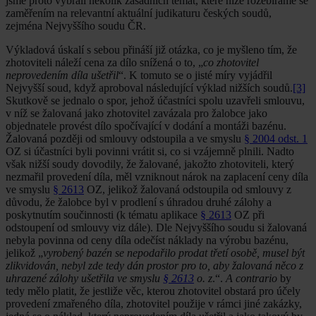
jsme proto vybrali několik zásadních témat, které níže rozebíráme se
zaměřením na relevantní aktuální judikaturu českých soudů,
zejména Nejvyššího soudu ČR.
Výkladová úskalí s sebou přináší již otázka, co je myšleno tím, že
zhotoviteli náleží cena za dílo snížená o to, „
co zhotovitel
neprovedením díla ušetřil
“. K tomuto se o jisté míry vyjádřil
Nejvyšší soud, když aproboval následující výklad nižších soudů.
[3]
Skutkově se jednalo o spor, jehož účastníci spolu uzavřeli smlouvu,
v níž se žalovaná jako zhotovitel zavázala pro žalobce jako
objednatele provést dílo spočívající v dodání a montáži bazénu.
Žalovaná později od smlouvy odstoupila a ve smyslu
§ 2004 odst. 1
OZ si účastníci byli povinni vrátit si, co si vzájemně plnili. Nadto
však nižší soudy dovodily, že žalované, jakožto zhotoviteli, který
nezmařil provedení díla, měl vzniknout nárok na zaplacení ceny díla
ve smyslu
§ 2613
OZ, jelikož žalovaná odstoupila od smlouvy z
důvodu, že žalobce byl v prodlení s úhradou druhé zálohy a
poskytnutím součinnosti (k tématu aplikace
§ 2613
OZ při
odstoupení od smlouvy viz dále). Dle Nejvyššího soudu si žalovaná
nebyla povinna od ceny díla odečíst náklady na výrobu bazénu,
jelikož „
vyrobený bazén se nepodařilo prodat třetí osobě, musel být
zlikvidován, nebyl zde tedy dán prostor pro to, aby žalovaná něco z
uhrazené zálohy ušetřila ve smyslu
§ 2613
o. z
.“.
A contrario
by
tedy mělo platit, že jestliže věc, kterou zhotovitel obstará pro účely
provedení zmařeného díla, zhotovitel použije v rámci jiné zakázky,