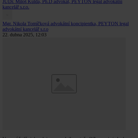
JUDr. Miloš Kulda, Ph.D
advokát, PEYTON legal advokátní
kancelář s.r.o.
Mgr. Nikola Tomíčková
advokátní koncipientka, PEYTON legal
advokátní kancelář s.r.o
22. dubna 2025, 12:03