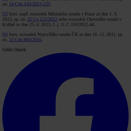
zn.
24 Cdo 430/2023-225
.
[5]
Srov. např. rozsudek Městského soudu v Praze ze dne 1. 9.
2022, sp. zn.
22 Co 122/2022
nebo rozsudek Okresního soudu v
Kolíně ze dne 25. 4. 2023, č. j. 11 C 319/2022-44.
[6]
Srov. rozsudek Nejvyššího soudu ČR ze dne 16. 12. 2011, sp.
zn.
22 Cdo 883/2010
.
Sdílet článek