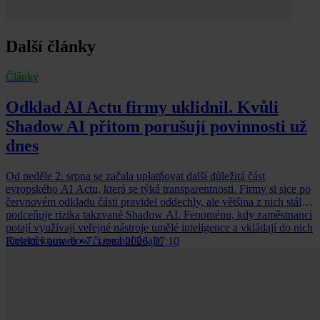
Další články
Články
Odklad AI Actu firmy uklidnil. Kvůli
Shadow AI přitom porušují povinnosti už
dnes
Od neděle 2. srpna se začala uplatňovat další důležitá část
evropského AI Actu, která se týká transparentnosti. Firmy si sice po
červnovém odkladu části pravidel oddechly, ale většina z nich stále
podceňuje rizika takzvané Shadow AI. Fenoménu, kdy zaměstnanci
potají využívají veřejné nástroje umělé inteligence a vkládají do nich
firemní know-how či osobní údaje.
Kolektiv autorů
•
7. srpna 2026, 07:10