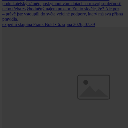
podnikatelský záměr, poskytnout vám dotaci na rozvoj společnosti
nebo třeba zvýhodněný nájem prostor. Zní to skvěle, že? Ale pozor
– právě jste vstoupili do světa veřejné podpory, který má svá přísná
pravidla.
expertní skupina Frank Bold
•
6. srpna 2026, 07:39