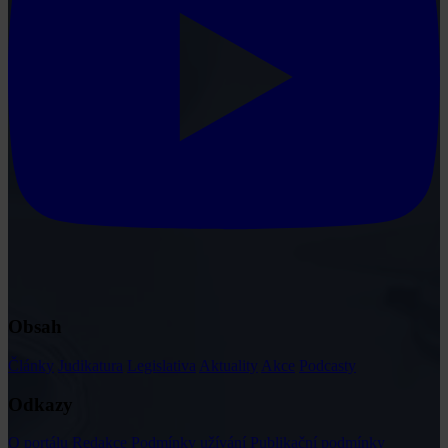
Obsah
Články
Judikatura
Legislativa
Aktuality
Akce
Podcasty
Odkazy
O portálu
Redakce
Podmínky užívání
Publikační podmínky