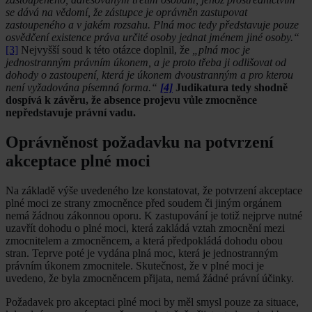
se dává na vědomí, že zástupce je oprávněn zastupovat
zastoupeného a v jakém rozsahu. Plná moc tedy představuje pouze
osvědčení existence práva určité osoby jednat jménem jiné osoby.“
[3]
Nejvyšší soud k této otázce doplnil, že
„plná moc je
jednostranným právním úkonem, a je proto třeba ji odlišovat od
dohody o zastoupení, která je úkonem dvoustranným a pro kterou
není vyžadována písemná forma.“
[4]
Judikatura tedy shodně
dospívá k závěru, že absence projevu vůle zmocněnce
nepředstavuje právní vadu.
Oprávněnost požadavku na potvrzení
akceptace plné moci
Na základě výše uvedeného lze konstatovat, že potvrzení akceptace
plné moci ze strany zmocněnce před soudem či jiným orgánem
nemá žádnou zákonnou oporu. K zastupování je totiž nejprve nutné
uzavřít dohodu o plné moci, která zakládá vztah zmocnění mezi
zmocnitelem a zmocněncem, a která předpokládá dohodu obou
stran. Teprve poté je vydána plná moc, která je jednostranným
právním úkonem zmocnitele. Skutečnost, že v plné moci je
uvedeno, že byla zmocněncem přijata, nemá žádné právní účinky.
Požadavek pro akceptaci plné moci by měl smysl pouze za situace,