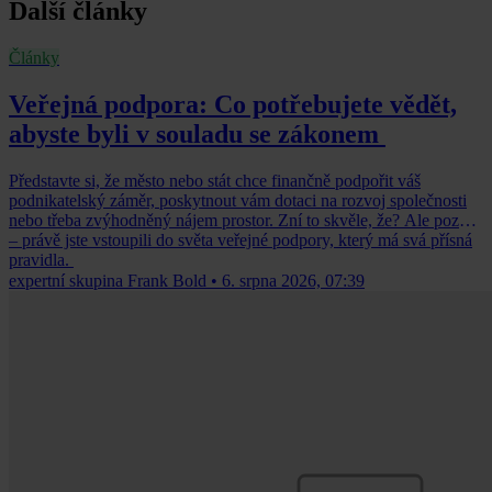
Další články
Články
Veřejná podpora: Co potřebujete vědět,
abyste byli v souladu se zákonem
Představte si, že město nebo stát chce finančně podpořit váš
podnikatelský záměr, poskytnout vám dotaci na rozvoj společnosti
nebo třeba zvýhodněný nájem prostor. Zní to skvěle, že? Ale pozor
– právě jste vstoupili do světa veřejné podpory, který má svá přísná
pravidla.
expertní skupina Frank Bold
•
6. srpna 2026, 07:39