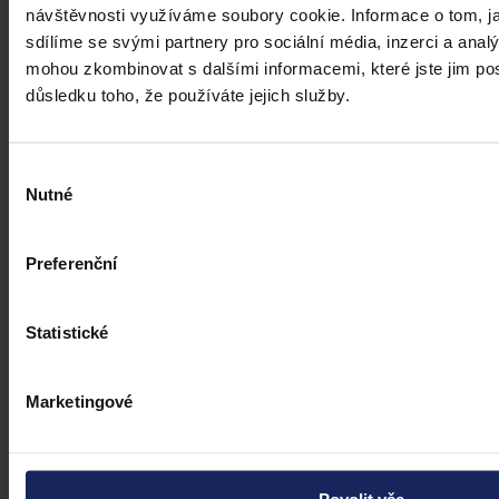
úsudek.
Kolektiv autorů
•
3. srpna 2026, 07:37
návštěvnosti využíváme soubory cookie. Informace o tom, j
sdílíme se svými partnery pro sociální média, inzerci a analý
mohou zkombinovat s dalšími informacemi, které jste jim posk
důsledku toho, že používáte jejich služby.
Výběr
Nutné
souhlasu
Preferenční
Statistické
Marketingové
Články