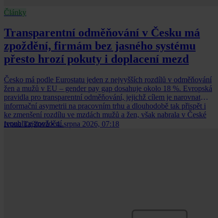
Články
Transparentní odměňování v Česku má
zpoždění, firmám bez jasného systému
přesto hrozí pokuty i doplacení mezd
Česko má podle Eurostatu jeden z nejvyšších rozdílů v odměňování
žen a mužů v EU – gender pay gap dosahuje okolo 18 %. Evropská
pravidla pro transparentní odměňování, jejichž cílem je narovnat
informační asymetrii na pracovním trhu a dlouhodobě tak přispět i
ke zmenšení rozdílu ve mzdách mužů a žen, však nabrala v České
republice zpoždění.
Ivona Tajšlová
•
4. srpna 2026, 07:18