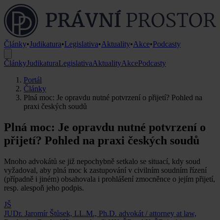
Články
•
Judikatura
•
Legislativa
•
Aktuality
•
Akce
•
Podcasty
Články
Judikatura
Legislativa
Aktuality
Akce
Podcasty
Portál
Články
Plná moc: Je opravdu nutné potvrzení o přijetí? Pohled na
praxi českých soudů
Plná moc: Je opravdu nutné potvrzení o
přijetí? Pohled na praxi českých soudů
Mnoho advokátů se již nepochybně setkalo se situací, kdy soud
vyžadoval, aby plná moc k zastupování v civilním soudním řízení
(případně i jiném) obsahovala i prohlášení zmocněnce o jejím přijetí,
resp. alespoň jeho podpis.
JŠ
JUDr. Jaromír Štůsek, LL.M., Ph.D.
advokát / attorney at law,