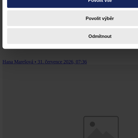
Povolit vše
Budoucnost dokazování před soudy v
Povolit výběr
době AI
Umělá inteligence změní soudní proces. Je možné dnes považovat
Odmítnout
digitální důkazy za věrohodné? Výzvy pro justici v době AI.
Hana Marešová
•
31. července 2026, 07:36