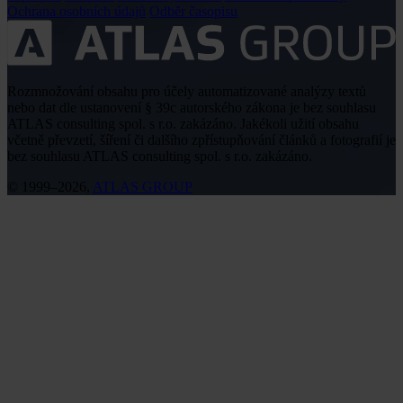
Ochrana osobních údajů
Odběr časopisu
Rozmnožování obsahu pro účely automatizované analýzy textů
nebo dat dle ustanovení § 39c autorského zákona je bez souhlasu
ATLAS consulting spol. s r.o. zakázáno. Jakékoli užití obsahu
včetně převzetí, šíření či dalšího zpřístupňování článků a fotografií je
bez souhlasu ATLAS consulting spol. s r.o. zakázáno.
© 1999–2026,
ATLAS GROUP