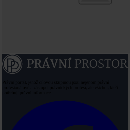
Právní portál, jehož cílovou skupinou jsou nejenom právní
profesionálové a zástupci právnických profesí, ale všichni, kteří
potřebují právní informace.