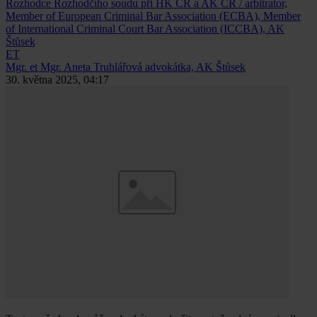
Rozhodce Rozhodčího soudu při HK ČR a AK ČR / arbitrator,
Member of European Criminal Bar Association (ECBA), Member
of International Criminal Court Bar Association (ICCBA), AK
Štůsek
ET
Mgr. et Mgr. Aneta Truhlářová
advokátka, AK Štůsek
30. května 2025, 04:17