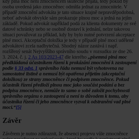
kdy plná moc není zmocněncem skutečně přijata, tedy pokud by
osoba uvedená jako zmocněnec odmítla jednat za zmocnitele. V
případě zmocnění advokáta je tato situace krajně nepravděpodobná,
neboť advokát obvykle sám prokazuje plnou moc a jedná na jejím
základě. Pokud advokát například podá za klienta dokumenty ze své
datové schránky nebo se osobně dostaví k jednání, nelze takovou
situaci považovat za příklad, kdy by bylo nutné potvrzení akceptace
plné moci. Akceptační doložka je tedy v případě plné moci udělené
advokátovi zcela nadbytečná. Shodný názor zastává i např.
rozšířený senát Nejvyššího správního soudu v rozsudku ze dne 26.
3. 2024, č. j.
2 As 103/2023-47
dle kterého
„písemná plná moc
předkládaná účastníkem řízení k prokázání zmocnění k zastoupení
podle
§ 33 odst. 1
správního řádu nemusí být vyhotovena na
samostatné listině a nemusí být opatřena přijetím (akceptační
doložkou) ze strany zmocněnce či podpisem zmocněnce. Pokud
účastník řízení předloží plnou moc jako součást podání a bez
podpisu zmocněnce, nemůže to samo o sobě založit pochybnosti
správního orgánu o zastoupení a není to důvodem k tomu, aby
účastníka řízení či jeho zmocněnce vyzval k odstranění vad plné
moci.“
[5]
Závěr
Závěrem je nutno zdůraznit, že absenci projevu vůle zmocněnce