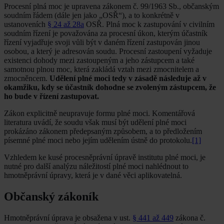
Procesní plná moc je upravena zákonem č. 99/1963 Sb., občanským
soudním řádem (dále jen jako „OSŘ“), a to konkrétně v
ustanoveních
§ 24 až 28a
OSŘ. Plná moc k zastupování v civilním
soudním řízení je považována za procesní úkon, kterým účastník
řízení vyjadřuje svoji vůli být v daném řízení zastupován jinou
osobou, a který je adresován soudu. Procesní zastoupení vyžaduje
existenci dohody mezi zastoupeným a jeho zástupcem a také
samotnou plnou moc, která zakládá vztah mezi zmocnitelem a
zmocněncem.
Udělení plné moci tedy v zásadě následuje až v
okamžiku, kdy se účastník dohodne se zvoleným zástupcem, že
ho bude v řízení zastupovat.
Zákon explicitně neupravuje formu plné moci. Komentářová
literatura uvádí, že soudu však musí být udělení plné moci
prokázáno zákonem předepsaným způsobem, a to předložením
písemné plné moci nebo jejím udělením ústně do protokolu.
[1]
Vzhledem ke kusé procesněprávní úpravě institutu plné moci, je
nutné pro další analýzu náležitostí plné moci nahlédnout to
hmotněprávní úpravy, která je v dané věci aplikovatelná.
Občanský zákoník
Hmotněprávní úprava je obsažena v ust.
§ 441 až 449
zákona č.