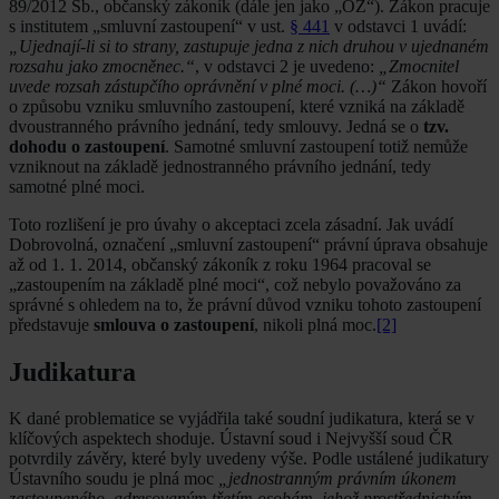
89/2012 Sb., občanský zákoník (dále jen jako „OZ“). Zákon pracuje
s institutem „smluvní zastoupení“ v ust.
§ 441
v odstavci 1 uvádí:
„Ujednají-li si to strany, zastupuje jedna z nich druhou v ujednaném
rozsahu jako zmocněnec.“
, v odstavci 2 je uvedeno:
„Zmocnitel
uvede rozsah zástupčího oprávnění v plné moci. (…)“
Zákon hovoří
o způsobu vzniku smluvního zastoupení, které vzniká na základě
dvoustranného právního jednání, tedy smlouvy. Jedná se o
tzv.
dohodu o zastoupení
. Samotné smluvní zastoupení totiž nemůže
vzniknout na základě jednostranného právního jednání, tedy
samotné plné moci.
Toto rozlišení je pro úvahy o akceptaci zcela zásadní. Jak uvádí
Dobrovolná, označení „smluvní zastoupení“ právní úprava obsahuje
až od 1. 1. 2014, občanský zákoník z roku 1964 pracoval se
„zastoupením na základě plné moci“, což nebylo považováno za
správné s ohledem na to, že právní důvod vzniku tohoto zastoupení
představuje
smlouva o zastoupení
, nikoli plná moc.
[2]
Judikatura
K dané problematice se vyjádřila také soudní judikatura, která se v
klíčových aspektech shoduje. Ústavní soud i Nejvyšší soud ČR
potvrdily závěry, které byly uvedeny výše. Podle ustálené judikatury
Ústavního soudu je plná moc
„jednostranným právním úkonem
zastoupeného, adresovaným třetím osobám, jehož prostřednictvím