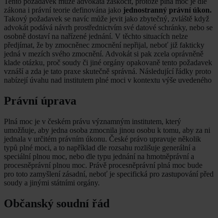
Tento požadavek může advokáta zaskočit, protože plná moc je dle
zákona i právní teorie definována jako
jednostranný právní úkon.
Takový požadavek se navíc může jevit jako zbytečný, zvláště když
advokát podává návrh prostřednictvím své datové schránky, nebo se
osobně dostaví na nařízené jednání. V těchto situacích nelze
předjímat, že by zmocněnec zmocnění nepřijal, neboť již fakticky
jedná v mezích svého zmocnění. Advokát si pak zcela oprávněně
klade otázku, proč soudy či jiné orgány opakovaně tento požadavek
vznáší a zda je tato praxe skutečně správná. Následující řádky proto
nabízejí úvahu nad institutem plné moci v kontextu výše uvedeného
Právní úprava
Plná moc je v českém právu významným institutem, který
umožňuje, aby jedna osoba zmocnila jinou osobu k tomu, aby za ni
jednala v určitém právním úkonu. České právo upravuje několik
typů plné moci, a to například dle rozsahu rozlišuje generální a
speciální plnou moc, nebo dle typu jednání na hmotněprávní a
procesněprávní plnou moc. Právě procesněprávní plná moc bude
pro toto zamyšlení zásadní, neboť je specifická pro zastupování před
soudy a jinými státními orgány.
Občanský soudní řád