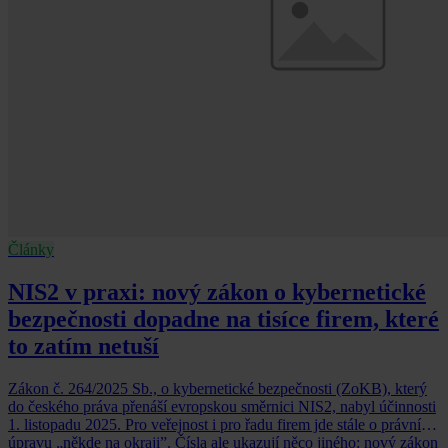
Články
NIS2 v praxi: nový zákon o kybernetické
bezpečnosti dopadne na tisíce firem, které
to zatím netuší
Zákon č. 264/2025 Sb., o kybernetické bezpečnosti (ZoKB), který
do českého práva přenáší evropskou směrnici NIS2, nabyl účinnosti
1. listopadu 2025. Pro veřejnost i pro řadu firem jde stále o právní
úpravu „někde na okraji”. Čísla ale ukazují něco jiného: nový zákon