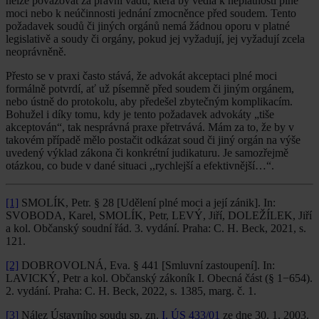
nelze považovat za právní vadu, která by vedla k neplatnosti plné
moci nebo k neúčinnosti jednání zmocněnce před soudem. Tento
požadavek soudů či jiných orgánů nemá žádnou oporu v platné
legislativě a soudy či orgány, pokud jej vyžadují, jej vyžadují zcela
neoprávněně.
Přesto se v praxi často stává, že advokát akceptaci plné moci
formálně potvrdí, ať už písemně před soudem či jiným orgánem,
nebo ústně do protokolu, aby předešel zbytečným komplikacím.
Bohužel i díky tomu, kdy je tento požadavek advokáty „tiše
akceptován“, tak nesprávná praxe přetrvává. Mám za to, že by v
takovém případě mělo postačit odkázat soud či jiný orgán na výše
uvedený výklad zákona či konkrétní judikaturu. Je samozřejmě
otázkou, co bude v dané situaci ,,rychlejší a efektivnější…“.
[1]
SMOLÍK, Petr. § 28 [Udělení plné moci a její zánik]. In:
SVOBODA, Karel, SMOLÍK, Petr, LEVÝ, Jiří, DOLEŽÍLEK, Jiří
a kol. Občanský soudní řád. 3. vydání. Praha: C. H. Beck, 2021, s.
121.
[2]
DOBROVOLNÁ, Eva. § 441 [Smluvní zastoupení]. In:
LAVICKÝ, Petr a kol. Občanský zákoník I. Obecná část (§ 1−654).
2. vydání. Praha: C. H. Beck, 2022, s. 1385, marg. č. 1.
[3]
Nález Ústavního soudu sp. zn.
I. ÚS 433/01
ze dne 30. 1. 2003.