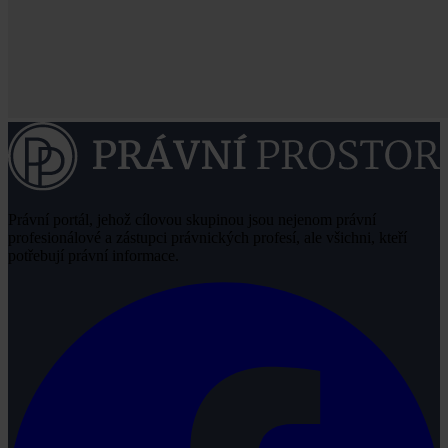
Právní portál, jehož cílovou skupinou jsou nejenom právní
profesionálové a zástupci právnických profesí, ale všichni, kteří
potřebují právní informace.