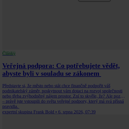
Články
Veřejná podpora: Co potřebujete vědět,
abyste byli v souladu se zákonem
Představte si, že město nebo stát chce finančně podpořit váš
podnikatelský záměr, poskytnout vám dotaci na rozvoj společnosti
nebo třeba zvýhodněný nájem prostor. Zní to skvěle, že? Ale pozor
– právě jste vstoupili do světa veřejné podpory, který má svá přísná
pravidla.
expertní skupina Frank Bold
•
6. srpna 2026, 07:39