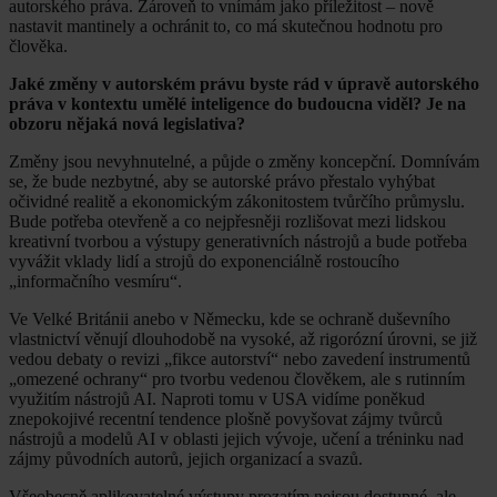
autorského práva. Zároveň to vnímám jako příležitost – nově
nastavit mantinely a ochránit to, co má skutečnou hodnotu pro
člověka.
Jaké změny v autorském právu byste rád v úpravě autorského
práva v kontextu umělé inteligence do budoucna viděl? Je na
obzoru nějaká nová legislativa?
Změny jsou nevyhnutelné, a půjde o změny koncepční. Domnívám
se, že bude nezbytné, aby se autorské právo přestalo vyhýbat
očividné realitě a ekonomickým zákonitostem tvůrčího průmyslu.
Bude potřeba otevřeně a co nejpřesněji rozlišovat mezi lidskou
kreativní tvorbou a výstupy generativních nástrojů a bude potřeba
vyvážit vklady lidí a strojů do exponenciálně rostoucího
„informačního vesmíru“.
Ve Velké Británii anebo v Německu, kde se ochraně duševního
vlastnictví věnují dlouhodobě na vysoké, až rigorózní úrovni, se již
vedou debaty o revizi „fikce autorství“ nebo zavedení instrumentů
„omezené ochrany“ pro tvorbu vedenou člověkem, ale s rutinním
využitím nástrojů AI. Naproti tomu v USA vidíme poněkud
znepokojivé recentní tendence plošně povyšovat zájmy tvůrců
nástrojů a modelů AI v oblasti jejich vývoje, učení a tréninku nad
zájmy původních autorů, jejich organizací a svazů.
Všeobecně aplikovatelné výstupy prozatím nejsou dostupné, ale