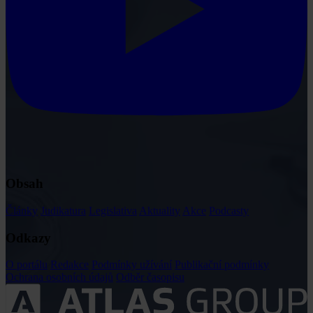
Obsah
Články
Judikatura
Legislativa
Aktuality
Akce
Podcasty
Odkazy
O portálu
Redakce
Podmínky užívání
Publikační podmínky
Ochrana osobních údajů
Odběr časopisu