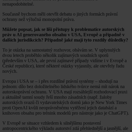
nenapodobitelné.
Současně bychom měli otevřít debatu o jiných formách právní
ochrany než výlučná monopolní práva.
Můžete popsat, jak se liší přístupy k problematice autorských
práv u AI generovaného obsahu v USA, Evropě a případně v
dalších jurisdikcích? Případně jaké mají tyto rozdíly důsledky?
To je otázka na samostatný rozhovor, obávám se. V uplynulých
dvou letech proběhlo několik zajímavých soudních sporů
(především v USA, ale první zajímavé případy vidíme i v Evropě a
České republice), které některé otázky vyjasnily, ale otevřely řadu
nových.
Evropa i USA se – i přes rozdílné právní systémy – shodují na
jednom: dílo bez doložitelného lidského tvůrce nemá mít nárok na
autorskoprávní ochranu. V USA mají rozsáhlejší rozhodovací praxi
a aktuálně tamní soudy řeší mnoho zásadních (např. žaloby
autorských svazů či vydavatelských domů jako je New York Times
proti OpenAI kvůli neoprávněnému vytěžení jejich databází a
knihoven obsahu pro trénink modelů pro nástroje jako je ChatGPT).
V Evropě se situace vzhledem k silnějšímu postavení
antropocentrického výkladu autorství zdá přehlednější a jasnější, ale