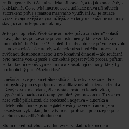
realitu generativní AI ani zdaleka připravené, a to jak koncepčně, tak
legislativně. Co se týká interpretace a aplikace práva při střetech
autorského práva s realitou masivního využívání AI, je situace
výrazně zajímavější a dynamičtější, ale i tady už narážíme na limity
stávající autorskoprávní doktríny.
Je to pochopitelné. Přestože je autorské právo „moderní“ oblastí
práva, dodnes používáme právní instrumenty, které vznikly v
romantické době konce 19. století. I tehdy autorské právo reagovalo
na nové společenské trendy – demokratizaci tvůrčího procesu a
zvýšenou dostupnost nástrojů pro kreativní činnosti – ale současně
bylo možné vcelku jasně a konkrétně popsat tvůrčí proces, přiřadit
jej konkrétní osobě, vymezit míru a způsob její ochrany, který by
pochopitelný pro běžného člověka.
Dnešní situace je diametrálně odlišná – kreativita se změnila v
průmyslový proces podporovaný aplikovanými matematickými a
inženýrskými metodami, živený stále rostoucí konektivitou,
výpočetní kapacitou a dostupným úložným prostorem. To s sebou
nese velké příležitosti, ale současně i negativa – autorská a
intelektuální činnost jsou bagatelizovány, zavedení autoři jsou
bezostyšně vykrádáni, lidé v tvůrčích profesích přicházejí o práci
anebo o spravedlivé ohodnocení.
Stojíme před potřebou zásadní revize základních konceptů