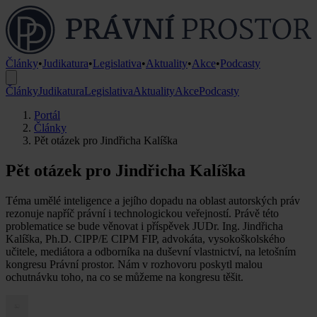
Články
•
Judikatura
•
Legislativa
•
Aktuality
•
Akce
•
Podcasty
Články
Judikatura
Legislativa
Aktuality
Akce
Podcasty
Portál
Články
Pět otázek pro Jindřicha Kalíška
Pět otázek pro Jindřicha Kalíška
Téma umělé inteligence a jejího dopadu na oblast autorských práv
rezonuje napříč právní i technologickou veřejností. Právě této
problematice se bude věnovat i příspěvek JUDr. Ing. Jindřicha
Kalíška, Ph.D. CIPP/E CIPM FIP, advokáta, vysokoškolského
učitele, mediátora a odborníka na duševní vlastnictví, na letošním
kongresu Právní prostor. Nám v rozhovoru poskytl malou
ochutnávku toho, na co se můžeme na kongresu těšit.