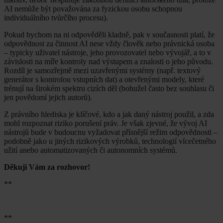
AI nemůže být považována za fyzickou osobu schopnou
individuálního tvůrčího procesu).
Pokud bychom na ni odpověděli kladně, pak v současnosti platí, že
odpovědnost za činnost AI nese vždy člověk nebo právnická osoba
– typicky uživatel nástroje, jeho provozovatel nebo vývojář, a to v
závislosti na míře kontroly nad výstupem a znalosti o jeho původu.
Rozdíl je samozřejmě mezi uzavřenými systémy (např. textový
generátor s kontrolou vstupních dat) a otevřenými modely, které
trénují na širokém spektru cizích děl (bohužel často bez souhlasu či
jen povědomí jejich autorů).
Z právního hlediska je klíčové, kdo a jak daný nástroj použil, a zda
mohl rozpoznat riziko porušení práv. Je však zjevné, že vývoj AI
nástrojů bude v budoucnu vyžadovat přísnější režim odpovědnosti –
podobně jako u jiných rizikových výrobků, technologií vícečetného
užití anebo automatizovaných či autonomních systémů.
Děkuji Vám za rozhovor!
**
**