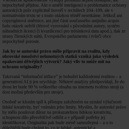
nepochybně přijdou. Akt o umělé inteligenci o problematice ochrany
autorských práv explicitně hovoří v recitálech 104–109, ale v
normativním textu se s touto otázkou téměř nesetkáme. Jelikož ani
copyrightová směrnice, ani jiné části současného unijního acquis
řadu otázek neřeší (férové vyrovnání s původními autory, systém
náhradních licencí či kvazilicencí pro tréninková data apod.), tlak ze
strany členských států, Evropského parlamentu i tvůrčí obce
nepochybně poroste.
Jak by se autorské právo mělo připravit na realitu, kdy
obrovské množství nehmotných statků vzniká jako výsledek
opakování dřívějších výtvorů? Jaký vliv to může mít na
ochranu originality?
Takzvaná “informační inflace” je bohužel každodenní realitou – a
generativní AI ji jen urychluje. Některé analýzy předpovídají, že do
dvou let bude 90 % veškerého obsahu na internetu tvořeno stroji (a
dost možná především pro stroje).
Osobně se kloním spíš k přístupu založeném na uznání výlučnosti
lidské kreativity, byť vnímám jeho limity. Myslím, že autorské právo
by mělo posilovat důraz na prokazatelnou lidskou kreativitu,
schopnost dílo přesvědčivě odlišit a v případě potřeby jej
identifikovat. Originalita pak bude méně samozřejmá – a o to
důležitější bude chránit to, co je lidské, autentické a