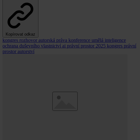
Kopírovat odkaz
kongres
rozhovor
autorská práva
konference
umělá inteligence
ochrana duševního vlastnictví
ai
právní prostor 2025
kongres právní
prostor
autorství