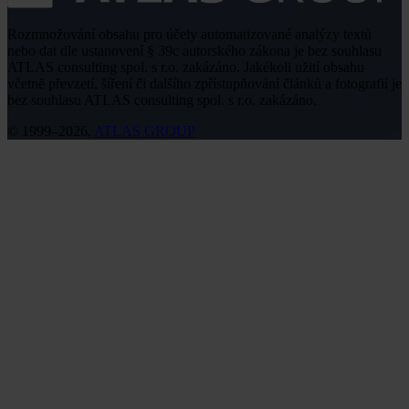
Rozmnožování obsahu pro účely automatizované analýzy textů
nebo dat dle ustanovení § 39c autorského zákona je bez souhlasu
ATLAS consulting spol. s r.o. zakázáno. Jakékoli užití obsahu
včetně převzetí, šíření či dalšího zpřístupňování článků a fotografií je
bez souhlasu ATLAS consulting spol. s r.o. zakázáno.
© 1999–2026,
ATLAS GROUP