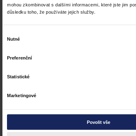
mohou zkombinovat s dalšími informacemi, které jste jim posk
důsledku toho, že používáte jejich služby.
Výběr
Nutné
souhlasu
Preferenční
Statistické
Marketingové
Články
Povolit vše
Kdy je možné sáhnout po jinak