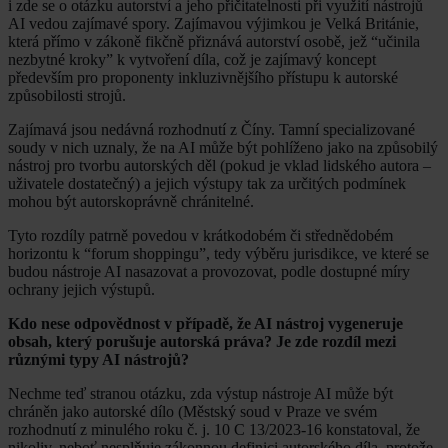
i zde se o otázku autorství a jeho přičitatelnosti při využití nástrojů
AI vedou zajímavé spory. Zajímavou výjimkou je Velká Británie,
která přímo v zákoně fikčně přiznává autorství osobě, jež “učinila
nezbytné kroky” k vytvoření díla, což je zajímavý koncept
především pro proponenty inkluzivnějšího přístupu k autorské
způsobilosti strojů.
Zajímavá jsou nedávná rozhodnutí z Číny. Tamní specializované
soudy v nich uznaly, že na AI může být pohlíženo jako na způsobilý
nástroj pro tvorbu autorských děl (pokud je vklad lidského autora –
uživatele dostatečný) a jejich výstupy tak za určitých podmínek
mohou být autorskoprávně chránitelné.
Tyto rozdíly patrně povedou v krátkodobém či střednědobém
horizontu k “forum shoppingu”, tedy výběru jurisdikce, ve které se
budou nástroje AI nasazovat a provozovat, podle dostupné míry
ochrany jejich výstupů.
Kdo nese odpovědnost v případě, že AI nástroj vygeneruje
obsah, který porušuje autorská práva? Je zde rozdíl mezi
různými typy AI nástrojů?
Nechme teď stranou otázku, zda výstup nástroje AI může být
chráněn jako autorské dílo (Městský soud v Praze ve svém
rozhodnutí z minulého roku č. j. 10 C 13/2023-16 konstatoval, že
nikoliv, neboť nesplňuje zákonnou definici autorského díla, protože