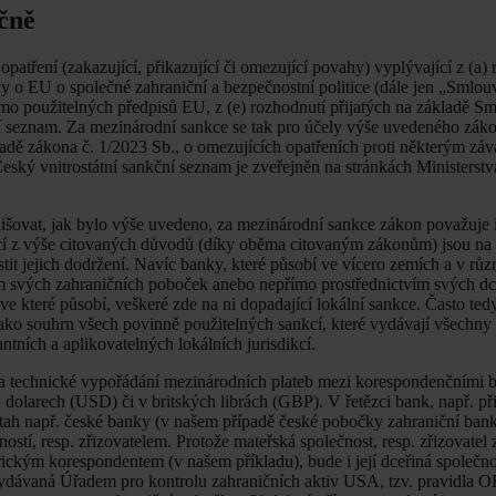
čně
atření (zakazující, přikazující či omezující povahy) vyplývající z (a)
 o EU o společné zahraniční a bezpečnostní politice (dále jen „Smlouv
ímo použitelných předpisů EU, z (e) rozhodnutí přijatých na základě 
ční seznam. Za mezinárodní sankce se tak pro účely výše uvedeného záko
ákladě zákona č. 1/2023 Sb., o omezujících opatřeních proti některým z
ský vnitrostátní sankční seznam je zveřejněn na stránkách Ministerstv
išovat, jak bylo výše uvedeno, za mezinárodní sankce zákon považuje i
vající z výše citovaných důvodů (díky oběma citovaným zákonům) jsou n
stit jejich dodržení. Navíc banky, které působí ve vícero zemích a v rů
tvím svých zahraničních poboček anebo nepřímo prostřednictvím svých dc
e které působí, veškeré zde na ni dopadající lokální sankce. Často ted
í jako souhrn všech povinně použitelných sankcí, které vydávají všechny 
antních a aplikovatelných lokálních jurisdikcí.
na technické vypořádání mezinárodních plateb mezi korespondenčními b
dolarech (USD) či v britských librách (GBP). V řetězci bank, např. při
tah např. české banky (v našem případě české pobočky zahraniční bank
ností, resp. zřizovatelem. Protože mateřská společnost, resp. zřizovatel 
kým korespondentem (v našem příkladu), bude i její dceřiná společnost
 vydávaná Úřadem pro kontrolu zahraničních aktiv USA, tzv. pravidla 