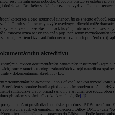
danou, resp. na zahraniční pobočku. Obdobný přístup se uplatní i pro v
t) i dodržovaní Britského sankčního seznamu vydávaného ministerstvem
odní korporace a celo-skupinové financování se z těchto důvodů setk
tahů. Okruh sankcí se tedy z výše uvedených důvodů může dramaticky 
nadto vedou i své vlastní „black listy“, tj. interní sankční seznamy 
álně eliminovat rizika banky spojená s příp. porušením mezinárodních sa
nkcí (tj. existenci tzv. sankčního nexusu) za jejich porušení (!), tj. ap
 dokumentárním akreditivu
užitelnými v textech dokumentárních bankovních instrumentů (zejm. v
uvách) jsme v rámci screeningu zahraničních zdrojů narazili na opakov
lausule v dokumentárním akreditivu (L/C).
ění z dokumentárního akreditivu, a to z důvodů bankou tvrzené kolize 
 Beneficient se soudně bránil a před odvolacím soudem uspěl. I když v 
 všeho) singapurské právo, případ samotný a argumentace soudů obou s
 s tímto případem seznámit. O co konkrétně tedy šlo
[v]
?
 poskytla peněžní prostředky indonéské společnosti PT Borneo Guna E
í ve Spojených arabských emirátech, společností Oilboy DMCC (dále “Ku
al Kupujícímu, uhlí mělo být dopraveno do Pákistánu. Podle kupní sml