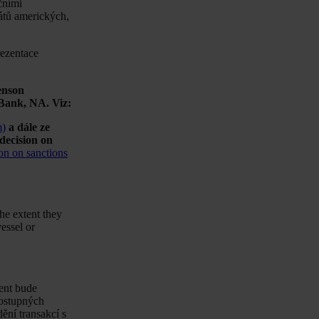
čními
átů amerických,
rezentace
enson
Bank, NA. Viz:
m)
a dále ze
decision on
on on sanctions
he extent they
essel or
ient bude
dostupných
ění transakcí s