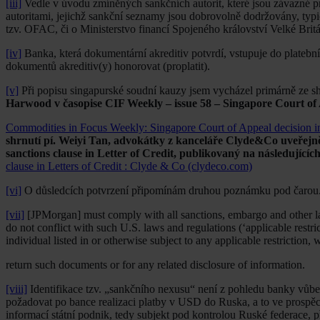
[iii]
Vedle v úvodu zmíněných sankčních autorit, které jsou závazné pr
autoritami, jejichž sankční seznamy jsou dobrovolně dodržovány, typ
tzv. OFAC, či o Ministerstvo financí Spojeného království Velké Britá
[iv]
Banka, která dokumentární akreditiv potvrdí, vstupuje do platebn
dokumentů akreditiv(y) honorovat (proplatit).
[v]
Při popisu singapurské soudní kauzy jsem vycházel primárně ze shr
Harwood v časopise CIF Weekly – issue 58 – Singapore Court of
Commodities in Focus Weekly: Singapore Court of Appeal decision 
shrnutí pí. Weiyi Tan, advokátky z kanceláře Clyde&Co uveřej
sanctions clause in Letter of Credit, publikovaný na následující
clause in Letters of Credit : Clyde & Co (clydeco.com)
[vi]
O důsledcích potvrzení připomínám druhou poznámku pod čarou
[vii]
[JPMorgan] must comply with all sanctions, embargo and other laws
do not conflict with such U.S. laws and regulations (‘applicable restr
individual listed in or otherwise subject to any applicable restriction, w
return such documents or for any related disclosure of information.
[viii]
Identifikace tzv. „sankčního nexusu“ není z pohledu banky vůbec
požadovat po bance realizaci platby v USD do Ruska, a to ve prospěch
informací státní podnik, tedy subjekt pod kontrolou Ruské federace, 