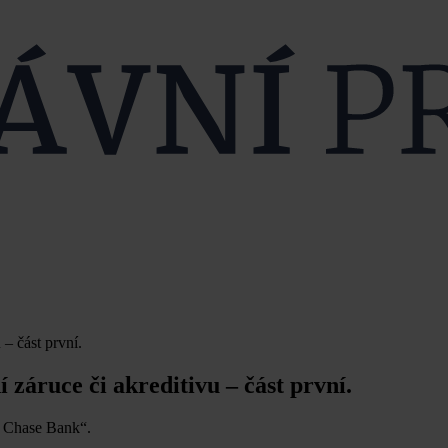
 – část první.
 záruce či akreditivu – část první.
n Chase Bank“.