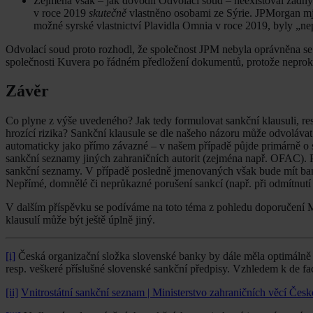
Zejména však – jak dovodil Odvolací soud – neexistoval žádný
v roce 2019
skutečně
vlastněno osobami ze Sýrie. JPMorgan mj. s
možné syrské vlastnictví Plavidla Omnia v roce 2019, byly „n
Odvolací soud proto rozhodl, že společnost JPM nebyla oprávněna se 
společnosti Kuvera po řádném předložení dokumentů, protože neprokáz
Závěr
Co plyne z výše uvedeného? Jak tedy formulovat sankční klausuli, resp
hrozící rizika? Sankční klausule se dle našeho názoru může odvolávat 
automaticky jako přímo závazné – v našem případě půjde primárně o 
sankční seznamy jiných zahraničních autorit (zejména např. OFAC). P
sankční seznamy. V případě posledně jmenovaných však bude mít bank
Nepřímé, domnělé či neprůkazné porušení sankcí (např. při odmítnutí 
V dalším příspěvku se podíváme na toto téma z pohledu doporučení
klausulí může být ještě úplně jiný.
[i]
Česká organizační složka slovenské banky by dále měla optimálně 
resp. veškeré příslušné slovenské sankční předpisy. Vzhledem k de f
[ii]
Vnitrostátní sankční seznam | Ministerstvo zahraničních věcí Česk