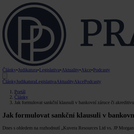
Články
•
Judikatura
•
Legislativa
•
Aktuality
•
Akce
•
Podcasty
Články
Judikatura
Legislativa
Aktuality
Akce
Podcasty
Portál
Články
Jak formulovat sankční klausuli v bankovní záruce či akreditivu
Jak formulovat sankční klausuli v bankovní
Dnes s ohledem na rozhodnutí „Kuvera Resources Ltd vs. JP Morga