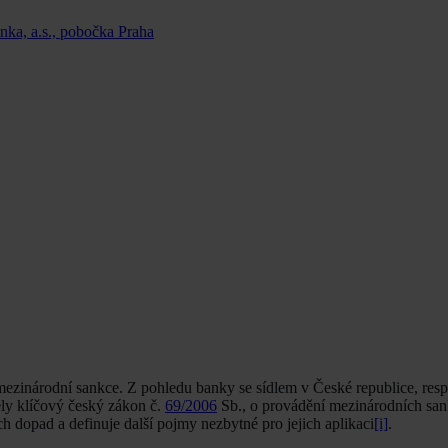
ka, a.s., pobočka Praha
ezinárodní sankce. Z pohledu banky se sídlem v České republice, resp
ely klíčový český zákon č.
69/2006
Sb., o provádění mezinárodních sank
h dopad a definuje další pojmy nezbytné pro jejich aplikaci
[i]
.