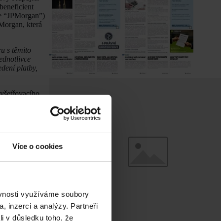
beneficient
le “JPMorgan”)
PMorgan, která
u s těmito
ednotlivce
dení platby,
vyšetřovacího
nuto na interní
 či vztah)
 JPM odmítla
ami Akreditivů.
jící prezentaci
Více o cookies
ovala JPMorgan
lasil s
vidla. JPMorgan
yl vyhodnocen
ěvnosti využíváme soubory
, v roce 2019
, inzerci a analýzy. Partneři
ředloženy
 nepřímo
li v důsledku toho, že