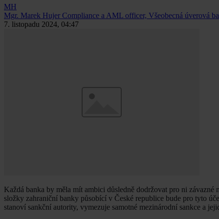
MH
Mgr. Marek Hujer
Compliance a AML officer, Všeobecná úverová ban
7. listopadu 2024, 04:47
Každá banka by měla mít ambici důsledně dodržovat pro ni závazné m
složky zahraniční banky působící v České republice bude pro tyto úč
stanoví sankční autority, vymezuje samotné mezinárodní sankce a jejic