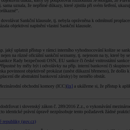
 objektivní důkaz, který by podporoval rozhodnutí JPMorgan, že Plav
ama uznala, že nepřímé důkazy, které zjistila při svém šetření, ukazuj
eprůkazné“.
dovolávat Sankční klausule, tj. nebyla oprávněna k odmítnutí proplace
ala objektivní naplnění vlastní Sankční klausule.
. jaký uplatnit přístup v rámci interního vyhodnocování kolize se sank
nejen na různé oficiální sankční seznamy, tj. nejenom na ty, které by s
sankce Rady bezpečnosti OSN, EU sankce či české vnitrostátní sankce –
řípustné by měly být i odvolávky na příp. interní bankovní či skupino
a povinnost objektivně prokázat (unést důkazní břemeno), že došlo k j
placení dle abstraktní bankovní záruky) by nemělo obstát.
 Mezinárodní obchodní komory (ICC)
[ix]
a ukážeme si, že přístup k apl
dodržovat i slovenský zákon č. 289/2016 Z.z., o vykonávání mezináro
acto identické právní úpravě nezpůsobuje tento požadavek žádné prakti
é republiky (gov.cz)