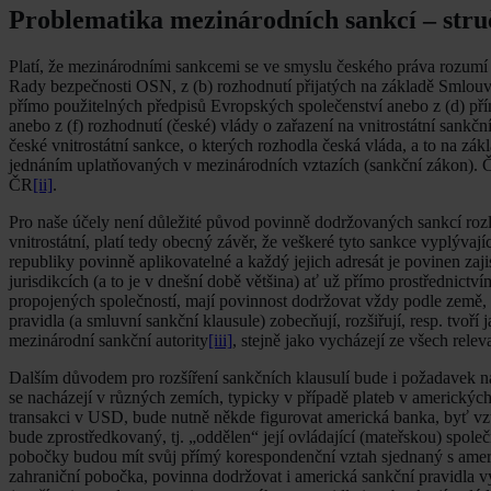
Problematika mezinárodních sankcí – stru
Platí, že mezinárodními sankcemi se ve smyslu českého práva rozumí op
Rady bezpečnosti OSN, z (b) rozhodnutí přijatých na základě Smlouvy
přímo použitelných předpisů Evropských společenství anebo z (d) př
anebo z (f) rozhodnutí (české) vlády o zařazení na vnitrostátní sank
české vnitrostátní sankce, o kterých rozhodla česká vláda, a to na z
jednáním uplatňovaných v mezinárodních vztazích (sankční zákon). Če
ČR
[ii]
.
Pro naše účely není důležité původ povinně dodržovaných sankcí rozl
vnitrostátní, platí tedy obecný závěr, že veškeré tyto sankce vyplý
republiky povinně aplikovatelné a každý jejich adresát je povinen zaji
jurisdikcích (a to je v dnešní době většina) ať už přímo prostřednic
propojených společností, mají povinnost dodržovat vždy podle země, v
pravidla (a smluvní sankční klausule) zobecňují, rozšiřují, resp. tvoř
mezinárodní sankční autority
[iii]
, stejně jako vycházejí ze všech relev
Dalším důvodem pro rozšíření sankčních klausulí bude i požadavek 
se nacházejí v různých zemích, typicky v případě plateb v amerických 
transakci v USD, bude nutně někde figurovat americká banka, byť vz
bude zprostředkovaný, tj. „oddělen“ její ovládající (mateřskou) společ
pobočky budou mít svůj přímý korespondenční vztah sjednaný s americ
zahraniční pobočka, povinna dodržovat i americká sankční pravidla