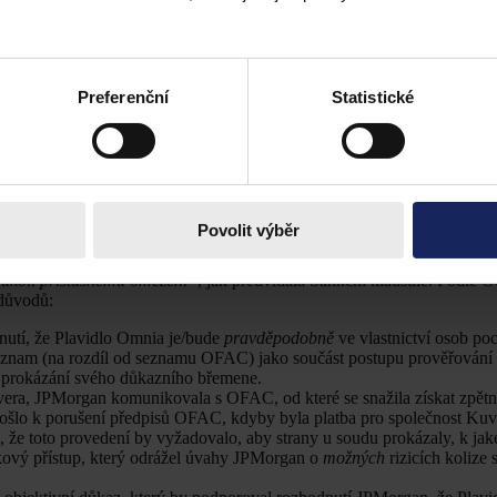
rgan, v podstatě soudce Soudu přijal subjektivní přístup při výkladu
em
Preferenční
Statistické
ely svého rozhodnutí zformulovat tři následující otázky:
m potvrzení Akreditivů?
ní klausule v rámci potvrzených Akreditivů?
Povolit výběr
na objektivně a že odvolání se na skutečné vlastnictví Plavidla musí 
mu OFAC ale pouze na Seznamu JPM. JPMorgan tedy musela prokázat (
mukoli příslušnému omezení“
, jak předvídala Sankční klausule. Podle 
 důvodů:
nutí, že Plavidlo Omnia je/bude
pravděpodobně
ve vlastnictví osob poc
 seznam (na rozdíl od seznamu OFAC) jako součást postupu prověřování 
 k prokázání svého důkazního břemene.
uvera, JPMorgan komunikovala s OFAC, od které se snažila získat zpět
ošlo k porušení předpisů OFAC, kdyby byla platba pro společnost Kuv
že toto provedení by vyžadovalo, aby strany u soudu prokázaly, k jaké
ový přístup, který odrážel úvahy JPMorgan o
možných
rizicích kolize