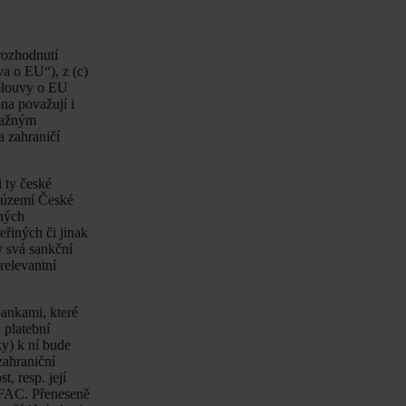
 rozhodnutí
a o EU“), z (c)
Smlouvy o EU
na považují i
ávažným
a zahraničí
 ty české
a území České
zných
eřiných či jinak
y svá sankční
relevantní
ankami, které
 platební
y) k ní bude
zahraniční
, resp. její
OFAC. Přeneseně