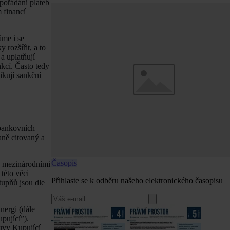
ypořádání plateb
 financí
áme i se
rozšířit, a to
a uplatňují
nkcí. Často tedy
likují sankční
 bankovních
aně citovaný a
Časopis
s mezinárodními
této věci
Přihlaste se k odběru našeho elektronického časopisu
tupňů jsou dle
nergi (dále
pující”).
ouvy Kupující