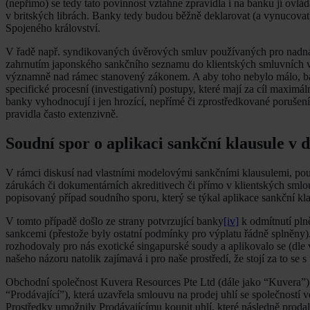
(nepřímo) se tedy tato povinnost vztáhne zpravidla i na banku jí ovlá
v britských librách. Banky tedy budou běžně deklarovat (a vynucova
Spojeného království.
V řadě např. syndikovaných úvěrových smluv používaných pro nadnár
zahrnutím japonského sankčního seznamu do klientských smluvních vz
významně nad rámec stanovený zákonem. A aby toho nebylo málo, banky 
specifické procesní (investigativní) postupy, které mají za cíl maxim
banky vyhodnocují i jen hrozící, nepřímé či zprostředkované porušení sa
pravidla často extenzivně.
Soudní spor o aplikaci sankční klausule v
V rámci diskusí nad vlastními modelovými sankčními klausulemi, po
zárukách či dokumentárních akreditivech či přímo v klientských smlo
popisovaný případ soudního sporu, který se týkal aplikace sankční k
V tomto případě došlo ze strany potvrzující banky
[iv]
k odmítnutí pln
sankcemi (přestože byly ostatní podmínky pro výplatu řádně splněny).
rozhodovaly pro nás exotické singapurské soudy a aplikovalo se (dle
našeho názoru natolik zajímavá i pro naše prostředí, že stojí za to se
Obchodní společnost Kuvera Resources Pte Ltd (dále jako “Kuvera”)
“Prodávající”), která uzavřela smlouvu na prodej uhlí se společnost
Prostředky umožnily Prodávajícímu koupit uhlí, které následně prod