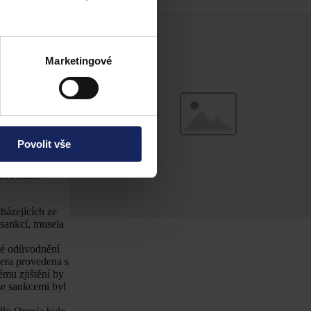
 Sankční
Marketingové
Povolit vše
být rovněž
a unést důkazní
Odvolacího
házejících ze
sankcí, musela
né odůvodnění
era provedena s
mu zjištění by
 se sankcemi byl