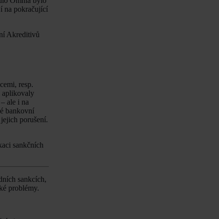
idlo Omnia bylo
í na pokračující
ní Akreditivů
cemi, resp.
e aplikovaly
 ale i na
vé bankovní
ejich porušení.
ikaci sankčních
dních sankcích,
cké problémy.