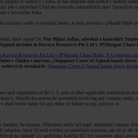
o subjekt se sídlem v Česku, se tak můžeme dále potkat s dalšími sank
icky jde o (zejména) Úřad pro kontrolu zahraničních aktiv Spojených st
nie a Severního Irska.
ího závazku vedle vystavující banky, je tedy povinna v případě řádné p
nutí, které sepsal Dr.
Nur Hijazi Jaffar, advokát z kanceláře Steph
 Appeal decision in Kuvera Resources Pte Ltd v JPMorgan Chase 
in Kuvera Resources Pte Ltd v JPMorgan Chase Bank, NA (shlegal.co
něném v článku s názvem „Singapore Court of Appeal hands down 
ch webových stránkách:
Singapore Court of Appeal hands down decisi
.
 and regulations of the U.S. and of other applicable jurisdictions to t
ictions’). Should documents be presented involving any country, entity, v
e shall not be liable for any delay or failure to pay, process or
 banální, ba naopak. Příkladem může být např. následující situace: Kl
 subjektu, který (i) není uveden na sankčním seznamu, ale (ii) je dle 
přičemž na základě 13. sankčního balíčku EU byl stanoven zákaz provád