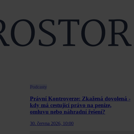
Podcasty
Právní Kontroverze: Zkažená dovolená -
kdy má cestující právo na peníze,
omluvu nebo náhradní řešení?
30. června 2026, 10:00