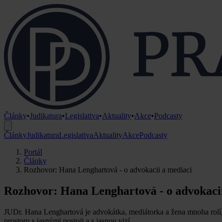
Články
•
Judikatura
•
Legislativa
•
Aktuality
•
Akce
•
Podcasty
Články
Judikatura
Legislativa
Aktuality
Akce
Podcasty
Portál
Články
Rozhovor: Hana Lenghartová - o advokacii a mediaci
Rozhovor: Hana Lenghartová - o advokacii
JUDr. Hana Lenghartová je advokátka, mediátorka a žena mnoha rolí, kt
prostoru s jasnými postoji a s jasnou vizí.