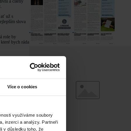
ivní a cílený
.
ať už s
ejlepším slova
á role by
o které bych ráda
eště větší
kaci a řešení
ologiemi, jako
Více o cookies
pů, což je
ěvnosti využíváme soubory
tních kanceláří
, inzerci a analýzy. Partneři
ě nových zákonů,
li v důsledku toho, že