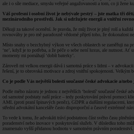
ale i o síle mediace, smyslu veřejné angažovanosti a tom, co ji žene k
Váš profesní i osobní život je nebývale pestrý – jste matka tří d
mezinárodního prostředí. Jak si udržujete energii a vnitřní rov
Děkuji za takové ocenění. Je pravda, že můj život je plný rolí a každá
rovnováhy je pro mě paradoxně vědomé přijetí toho, že dokonalost ne
Místo snahy o bezchybný výkon ve všech oblastech se zaměřuji na prio
‘ne’, když je to potřeba, a že péče o sebe není luxus, ale nutnost. Ať 
momenty mi pomáhají ‘dobít baterky’.
Zároveň mi velkou energii dává i samotná práce s lidmi – v advokaci
řešení, je to obrovská motivace a zdroj vnitřní spokojenosti. Velkým b
Co je podle Vás největší bolestí současné české advokacie a/nebo
Podle mého názoru je jednou z největších ‘bolestí’ současné české adv
od samotné podstaty naší práce – tedy poskytování právní pomoci klien
AML (proti praní špinavých peněz), GDPR a dalšími regulacemi, které 
střední advokátní kanceláře často disproporční a časově extrémně nár
To vede k tomu, že advokáti tráví podstatnou část svého času plněním 
poradenství nebo inovace v poskytování služeb. V důsledku toho může
znamenalo vyšší přidanou hodnotu v samotném právním poradenství.