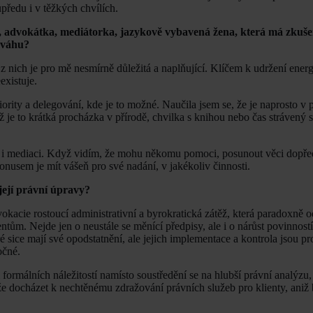
upředu i v těžkých chvílích.
ětí, advokátka, mediátorka, jazykově vybavená žena, která má zkušen
nováhu?
 z nich je pro mě nesmírně důležitá a naplňující. Klíčem k udržení energi
existuje.
rity a delegování, kde je to možné. Naučila jsem se, že je naprosto v p
už je to krátká procházka v přírodě, chvilka s knihou nebo čas strávený s
i i mediaci. Když vidím, že mohu někomu pomoci, posunout věci dopřed
onusem je mít vášeň pro své nadání, v jakékoliv činnosti.
 její právní úpravy?
okacie rostoucí administrativní a byrokratická zátěž, která paradoxně 
tům. Nejde jen o neustále se měnící předpisy, ale i o nárůst povinnost
sice mají své opodstatnění, ale jejich implementace a kontrola jsou pr
očné.
formálních náležitostí namísto soustředění se na hlubší právní analýzu, 
 docházet k nechtěnému zdražování právních služeb pro klienty, aniž 