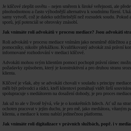
Je klíčové zlepšit osvětu – nejen směrem k široké veřejnosti, ale př
plnohodnotnou a často výhodnější alternativu k soudnímu řízení. Ukázat
samy vytvoří, což je daleko udržitelnější než rozsudek soudu. Pokud 
sporů, její potenciál se obrovsky znásobí.
Jak vnímáte roli advokátů v procesu mediace? Jsou advokáti st
Roli advokátů v procesu mediace vnímám jako nesmírně důležitou a p
pomocníky, nikoliv překážkou. Kvalifikovaný advokát zná právní kontex
informované rozhodování v mediaci klíčové.
Advokáti mohou svým klientům pomoci pochopit právní rámec možných 
požadavky způsobem, který je konstruktivní a pro druhou stranu srozu
klienta.
Klíčové je však, aby se advokáti chovali v souladu s principy mediace
měli být průvodci a rádci, kteří klientovi pomáhají vidět širší souvisl
spolupracuje s mediátorem na dosažení dohody, je pro proces media
Jak už to ale v životě bývá, vše je o konkrétních lidech. Ať už na str
ochoten pracovat v jejím duchu, je pro mě, jako mediátora, vítaným 
klienta, a mediace k tomu nabízí jedinečnou platformu.
Jak vnímáte roli digitalizace v právních službách, popř. i v media