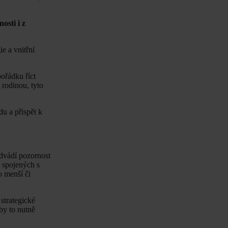
osti i z
e a vnitřní
ořádku říct
 rodinou, tyto
u a přispět k
odvádí pozornost
í spojených s
o menší či
strategické
by to nutně