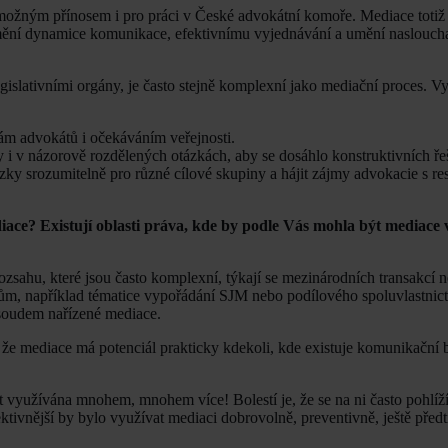
možným přínosem i pro práci v České advokátní komoře. Mediace totiž 
mění dynamice komunikace, efektivnímu vyjednávání a umění nasloucha
gislativními orgány, je často stejně komplexní jako mediační proces. V
ám advokátů i očekáváním veřejnosti.
y i v názorově rozdělených otázkách, aby se dosáhlo konstruktivních ře
zky srozumitelně pro různé cílové skupiny a hájit zájmy advokacie s r
ediace? Existují oblasti práva, kde by podle Vás mohla být mediace
ozsahu, které jsou často komplexní, týkají se mezinárodních transakcí 
ům, například tématice vypořádání SJM nebo podílového spoluvlastnictv
 soudem nařízené mediace.
, že mediace má potenciál prakticky kdekoli, kde existuje komunikační 
 využívána mnohem, mnohem více! Bolestí je, že se na ni často pohlíží
tivnější by bylo využívat mediaci dobrovolně, preventivně, ještě předt