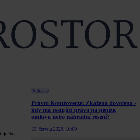
Podcasty
Právní Kontroverze: Zkažená dovolená -
kdy má cestující právo na peníze,
omluvu nebo náhradní řešení?
30. června 2026, 10:00
eřejného