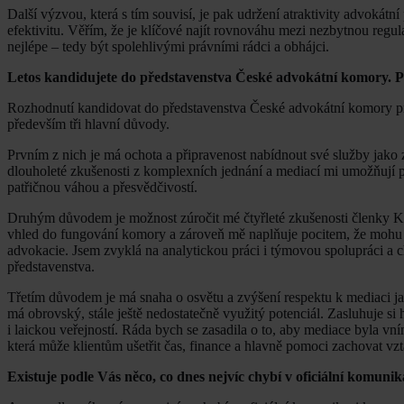
Další výzvou, která s tím souvisí, je pak udržení atraktivity advokátn
efektivitu. Věřím, že je klíčové najít rovnováhu mezi nezbytnou regul
nejlépe – tedy být spolehlivými právními rádci a obhájci.
Letos kandidujete do představenstva České advokátní komory. Pr
Rozhodnutí kandidovat do představenstva České advokátní komory pro
především tři hlavní důvody.
Prvním z nich je má ochota a připravenost nabídnout své služby jak
dlouholeté zkušenosti z komplexních jednání a mediací mi umožňují při
patřičnou váhou a přesvědčivostí.
Druhým důvodem je možnost zúročit mé čtyřleté zkušenosti členky K
vhled do fungování komory a zároveň mě naplňuje pocitem, že mohu k
advokacie. Jsem zvyklá na analytickou práci i týmovou spolupráci a ch
představenstva.
Třetím důvodem je má snaha o osvětu a zvýšení respektu k mediaci j
má obrovský, stále ještě nedostatečně využitý potenciál. Zasluhuje si
i laickou veřejností. Ráda bych se zasadila o to, aby mediace byla vní
která může klientům ušetřit čas, finance a hlavně pomoci zachovat vzt
Existuje podle Vás něco, co dnes nejvíc chybí v oficiální komun