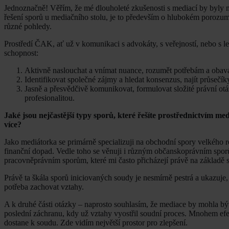
Jednoznačně! Věřím, že mé dlouholeté zkušenosti s mediací by byly 
řešení sporů u mediačního stolu, je to především o hlubokém porozu
různé pohledy.
Prostředí ČAK, ať už v komunikaci s advokáty, s veřejností, nebo s le
schopnost:
Aktivně naslouchat a vnímat nuance, rozumět potřebám a obav
Identifikovat společné zájmy a hledat konsenzus, najít průsečík
Jasně a přesvědčivě komunikovat, formulovat složité právní otá
profesionalitou.
Jaké jsou nejčastější typy sporů, které řešíte prostřednictvím m
více?
Jako mediátorka se primárně specializuji na obchodní spory velkého r
finanční dopad. Vedle toho se věnuji i různým občanskoprávním spor
pracovněprávním sporům, které mi často přicházejí právě na základě
Právě ta škála sporů iniciovaných soudy je nesmírně pestrá a ukazuje
potřeba zachovat vztahy.
A k druhé části otázky – naprosto souhlasím, že mediace by mohla být
poslední záchranu, kdy už vztahy vyostřil soudní proces. Mnohem efek
dostane k soudu. Zde vidím největší prostor pro zlepšení.