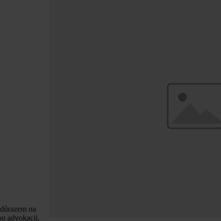
s důrazem na
ou advokacii,