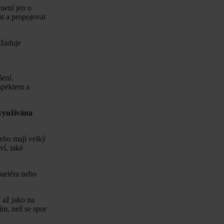
není jen o
t a propojovat
yžaduje
šení.
espektem a
 využívána
nebo mají velký
í, také
bariéra nebo
 až jako na
ím, než se spor