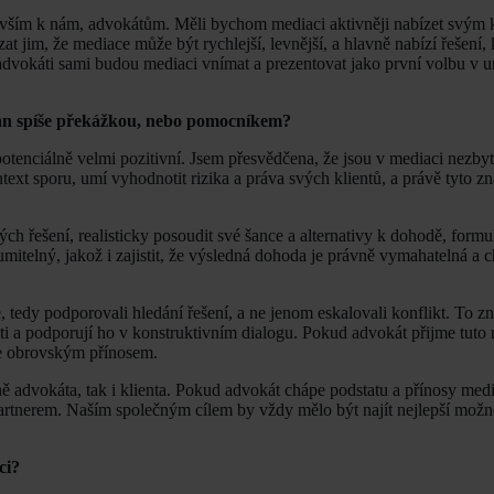
edevším k nám, advokátům. Měli bychom mediaci aktivněji nabízet svým 
 jim, že mediace může být rychlejší, levnější, a hlavně nabízí řešení, k
advokáti sami budou mediaci vnímat a prezentovat jako první volbu v u
ran spíše překážkou, nebo pomocníkem?
otenciálně velmi pozitivní. Jsem přesvědčena, že jsou v mediaci nezby
t sporu, umí vyhodnotit rizika a práva svých klientů, a právě tyto zna
řešení, realisticky posoudit své šance a alternativy k dohodě, formu
mitelný, jakož i zajistit, že výsledná dohoda je právně vymahatelná a 
, tedy podporovali hledání řešení, a ne jenom eskalovali konflikt. To 
osti a podporují ho v konstruktivním dialogu. Pokud advokát přijme tuto r
ce obrovským přínosem.
aně advokáta, tak i klienta. Pokud advokát chápe podstatu a přínosy medi
partnerem. Naším společným cílem by vždy mělo být najít nejlepší možn
ci?