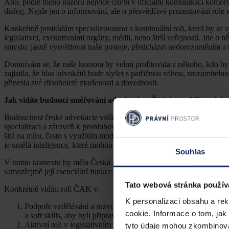
Ano, podle mého názoru nejvíce chybí v oficiální komunikaci komory,
dialog. Nejde jen o informování, ale o přesvědčivé prezentování role
Konkrétně postrádám specializovanou a kontinuální roli, která by se 
legislativci, exekutivními orgány, médii, nebo širší veřejností. Jde 
smyslu: jasně vysvětlovat naše postoje, předcházet nedorozuměním 
Domnívám se, že naše komora by velmi profitovala z někoho, kdo by
zajistila, že hlas advokátů bude slyšet s patřičnou váhou, srozumitelnos
přinesla své dlouholeté zkušenosti a dovednosti.
Jak vidíte budoucí směřování advokacie v České republice a jak
Budoucnost české advokacie vidím jako dynamickou a plnou příležitos
specializaci a zároveň k prohlubování digitálních dovedností. Klienti 
šitá na míru, často s využitím moderních technologií. Stále větší roli 
je umělá inteligence, které mohou zefektivnit rutinní úkony a uvolnit
Souhlas
V tomto kontextu by měla Česká advokátní komora hrát klíčovou a proa
samozřejmě její esenciální funkce. Měla by se stát především lídrem 
Tato webová stránka použív
Konkrétně vidím roli ČAK v:
K personalizaci obsahu a re
Podpoře vzdělávání a rozvoje dovedností - systematicky nabíz
cookie. Informace o tom, jak
a soft skills, aby byli připraveni na měnící se trh.
Aktivní roli v legislativním procesu - být silným a kompetentn
tyto údaje mohou zkombinovat