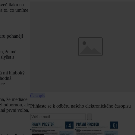
oveň tlaku na
na to, co umíme
uru pohánějí
ím, že mé
slyšet s
vá mi hluboký
yhodná
áce
Časopis
na, že mediace
zi odbornou, ale
Přihlaste se k odběru našeho elektronického časopisu
aná první volba,