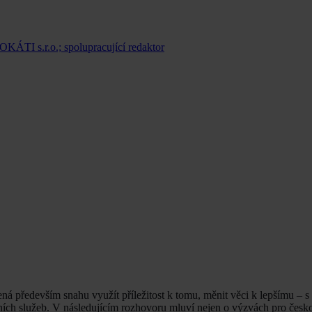
TI s.r.o.; spolupracující redaktor
á především snahu využít příležitost k tomu, měnit věci k lepšímu – 
ních služeb. V následujícím rozhovoru mluví nejen o výzvách pro česk