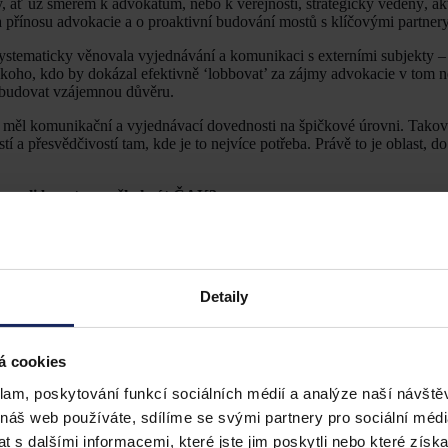
 ať už směrem k advokátům, nebo k veřejnosti, strategicky vedený, akt
 a přínosu advokacie a o proaktivní budování mostů s klíčovými partnery
systematicky věnovala vyjednávání a komunikaci s externími subjekty – 
o někoho, kdo by dokázal efektivně ‘lobbovat’ za zájmy advokacie v tom n
a budovat vzájemnou důvěru.
 měl komunikační a vyjednávací dovednosti na špičkové úrovni. Takov
tí a přesvědčivostí tam, kde je to nejvíce potřeba. Právě to je oblast, d
ou roli by v tom měla hrát ČAK?
tí, ačkoli s sebou nese i nemalé výzvy. Domnívám se, že směřujeme k j
dnes očekávají nejen precizní právní poradenství, ale i efektivní komuni
bude hrát také
data-driven decision making
a schopnost pracovat s techn
 nám ruce pro komplexnější analytickou práci a strategické myšlení.
Detaily
ktivní roli. Neměla by být jen regulátorem a strážcem etických princi
v adaptaci na nové trendy a inovátorem v podpoře advokátů.
á cookies
klam, poskytování funkcí sociálních médií a analýze naší návšt
et advokátům školení v oblasti nových technologií, managementu advoká
 náš web používáte, sdílíme se svými partnery pro sociální média
ím hlasem, který bude hájit zájmy advokacie a právního státu při tvorb
 s dalšími informacemi, které jste jim poskytli nebo které získa