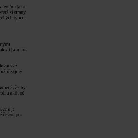
klientům jako
terá si strany
rčitých typech
tnými
losti jsou pro
lovat své
chrání zájmy
znamená, že by
oli a aktivně
ace a je
é řešení pro