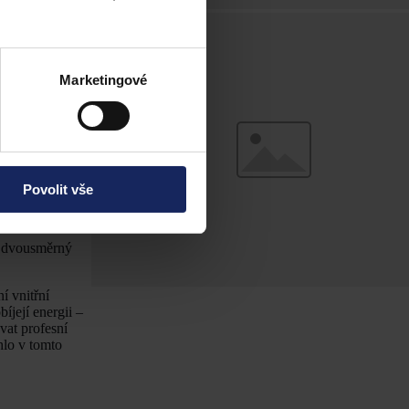
macím a
ecializace, nebo
Marketingové
avedlnosti a
mocí a často i
Povolit vše
pem, se zkrátka
to dvousměrný
í vnitřní
íjejí energii –
vat profesní
hlo v tomto