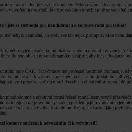
í profese pro mladou generaci v kontextu těchto rostoucích nároků a zár
ací a vytvořením prostředí, které advokátům umožní plně se soustředit 
oč jste se rozhodla pro kandidaturu a co byste ráda prosadila?
 mě nebylo okamžité, ale rodilo se tak nějak postupně. Mou kandidat
o zkušeného vyjednavače, komunikátora směrem dovnitř i navenek. Věř
nést do této oblasti novou dynamiku a zajistit, aby hlas advokacie byl 
ontrolní rady ČAK. Tato činnost mě profesně nesmírně obohacuje, dá
onkrétně přispět k našemu společnému cíli – a tím je stabilní a důvěr
ápu interní procesy, což mi umožní rychle a efektivně se zapojit do pr
ako plnohodnotné a efektivní formě řešení sporů. Jsem pevně přesvědče
 hlubší integraci do právního systému a posílení jejího vnímání nejen me
mána nejen jako alternativa k soudnímu řízení, ale často i jako preferov
ahy.
ikaci komory směrem k advokátům či k veřejnosti?