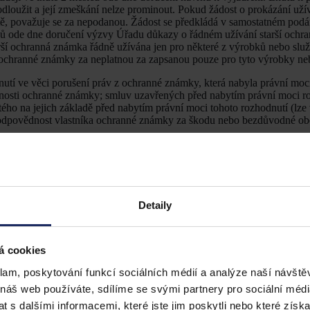
dloužit a její zmeškání nelze prominout. Pokud žádost o prokázání uží
tě, považuje se za nepodanou. Žádost se předkládá v samostatném podá
ců ode dne doručení výzvy Úřadu důkazy o řádném užívání starší och
arší ochranná známka řádně užívána jen pro některé z výrobků nebo služ
í ochranné známky za neplatnou za zapsanou pouze pro tyto výrobky ne
utí ve věci porušení práv z ochranné známky, která nabyla právní moci
tnosti ochranné známky; smluv uzavřených před nabytím právní moci r
ého na jejich základě před nabytím právní moci tohoto rozhodnutí (lze
 odpovědnost vlastníka ochranné známky za škodu nebo bezdůvodné ob
Detaily
á cookies
klam, poskytování funkcí sociálních médií a analýze naší návšt
 náš web používáte, sdílíme se svými partnery pro sociální média
 s dalšími informacemi, které jste jim poskytli nebo které získa