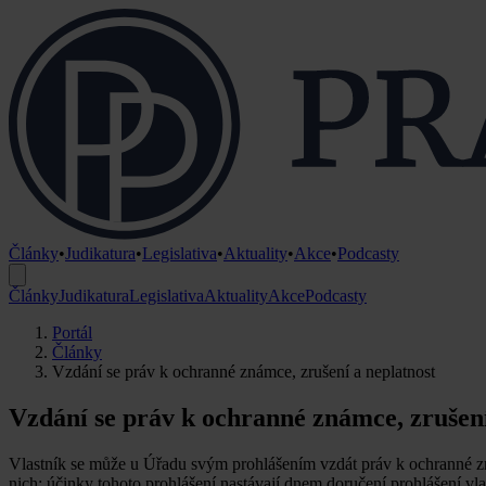
Články
•
Judikatura
•
Legislativa
•
Aktuality
•
Akce
•
Podcasty
Články
Judikatura
Legislativa
Aktuality
Akce
Podcasty
Portál
Články
Vzdání se práv k ochranné známce, zrušení a neplatnost
Vzdání se práv k ochranné známce, zrušení
Vlastník se může u Úřadu svým prohlášením vzdát práv k ochranné zn
nich; účinky tohoto prohlášení nastávají dnem doručení prohlášení vl