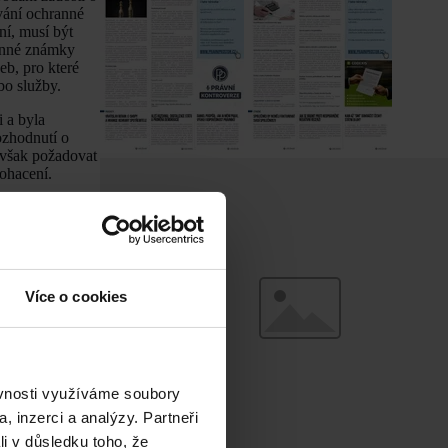
vání ochranné
ní, musí být
ranné známky
eb, pro které
bo služby.
 a byla
ozhodnutí o
 však požadovat
ohacení.
Více o cookies
ěvnosti využíváme soubory
, inzerci a analýzy. Partneři
li v důsledku toho, že