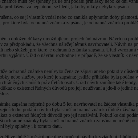
é známce musí být splněny již ke dni podání přihlášky nebo ke dni vzn
 prohlášena za neplatnou, se hledí, jako by nikdy nebyla zapsána.
ena, co se jí vlastník vzdal nebo co zanikla uplynutím doby platnosti. 
, pro které byla ochranná známka zapsána, je ochranná známka prohlá
něn a doložen důkazy umožňujícími projednání návrhu. Návrh na proh
áv za předpokladu, že všechna náležejí témuž navrhovateli. Návrh na pr
ů nebo služeb, pro které je ochranná známka zapsána. Úřad vyrozumí v
hu vyjádřit. Úřad o návrhu rozhodne i v případě, že se vlastník k náv
tliže ochranná známka není vyloučena ze zápisu anebo pokud v důsled
obky nebo služby, pro které je zapsána; jestliže přihláška byla podána v
hráněných starších práv třetích osob. Úřad návrh zamítne také tehdy, n
ůkaz o existenci řádných důvodů pro její neužívání a jde-li o jediné na
édne.
ámka zapsána nejméně po dobu 5 let, navrhovatel na žádost vlastníka p
ejících dni podání návrhu byla starší ochranná známka řádně užívána
ůkaz o existenci řádných důvodů pro její neužívání. Pokud ke dni podán
ší ochranné známky byla starší ochranná známka zapsána nejméně po d
í byly splněny i k tomuto datu.
ěji ve lhůtě 2 měsíců ode dne doručení návrhu k vyjádření. Lhůtu k p