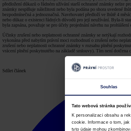
předložení důkazů o řádném užívání starší ochranné známky nelze pro
známky nesplňuje náležitosti nebo byla podána po shora uvedené lhů
bezpodmínečná a jednoznačná. Navrhovatel předloží ve lhůtě 4 měsí
nebo důkaz o existenci řádných důvodů pro její neužívání. Byla-li st
byla zapsána, považuje se pro účely projednání návrhu na prohlášen
Účinky zrušení nebo neplatnosti ochranné známky se netýkají rozhodn
vykonána před nabytím právní moci rozhodnutí o zrušení nebo nepla
zrušení nebo neplatnosti ochranné známky v rozsahu plnění poskytnut
vrácení plnění poskytnutého na základě smlouvy). Tím není dotčena
Sdílet článek
Souhlas
Tato webová stránka použív
K personalizaci obsahu a re
cookie. Informace o tom, jak
tyto údaje mohou zkombinovat