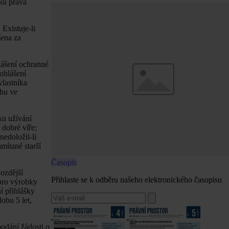
iku práva
Existuje-li
šena za
lášení ochranné
ohlášení
lastníka
rhu ve
ku užívání
 dobré víře;
edoložil-li
mítané starší
Časopis
ozdější
Přihlaste se k odběru našeho elektronického časopisu
 pro výrobky
í přihlášky
obu 5 let,
odání žádosti o