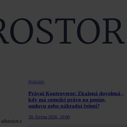
Podcasty
Právní Kontroverze: Zkažená dovolená -
kdy má cestující právo na peníze,
omluvu nebo náhradní řešení?
30. června 2026, 10:00
 některých z