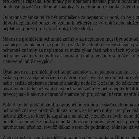
pro které je zapsána. Podmínky pro uplatnění starších práv k ochrann
přednosti pozdější ochranné známky. Na ochrannou známku, která byla
Ochranná známka může být prohlášena za neplatnou i poté, co byla zruš
důvod neplatnosti pouze ve vztahu k některým z výrobků nebo služeb
neplatnou pouze pro tyto výrobky nebo služby.
Návrh na prohlášení ochranné známky za neplatnou musí být odůvod
známky za neplatnou lze podat na základě jednoho či více starších pr
ochranné známky za neplatnou se může týkat části nebo všech výrobk
ochranné známky o návrhu a stanoví mu lhůtu, ve které se může k návr
stanovené lhůtě nevyjádří.
Úřad návrh na prohlášení ochranné známky za neplatnou zamítne, jes
získala před zahájením řízení o návrhu rozlišovací způsobilost pro výr
nebo jestliže zápisem ochranné známky nedošlo k zásahu do zákonem c
navrhovatel řádné užívání starší ochranné známky nebo nepředložil-li d
právo; jinak k takové ochranné známce při projednání návrhu nepřihl
Pokud ke dni podání návrhu oprávněnou osobou je starší ochranná zn
ochranné známky předloží důkaz o tom, že během doby 5 let předcház
nebo služby, pro které je zapsána a na nichž je založen návrh, nebo d
pozdější ochranné známky nebo ke dni vzniku práva přednosti pozděj
navrhovatel předloží rovněž důkaz o tom, že podmínky řádného užíván
Žádost může vlastník pozdější ochranné známky podat u Úřadu nejpozd