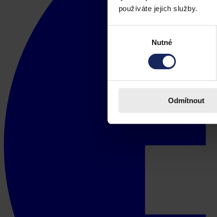
používáte jejich služby.
Výběr
Nutné
souhlasu
Odmítnout