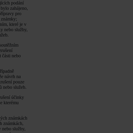
jících podání
 bylo zahájeno,
řípravy pro
é známky;
ním, které je v
ky nebo služby,
užeb.
 soutěžním
zrušení
 části nebo
případně
 že návrh na
zrušení pouze
ů nebo služeb.
rušení účinky
ke kterému
nných známkách
ch známkách,
y nebo služby,