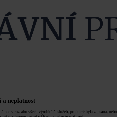
 a neplatnost
ámce v rozsahu všech výrobků či služeb, pro které byla zapsána, nebo
astníka ochranné známky Úřadu a nelze je vzít zpět.