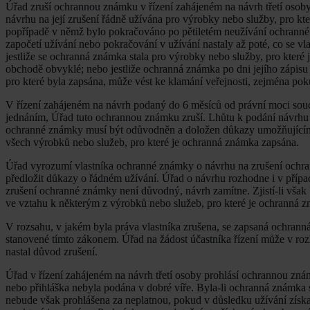
Úřad zruší ochrannou známku v řízení zahájeném na návrh třetí osoby,
návrhu na její zrušení řádně užívána pro výrobky nebo služby, pro kte
popřípadě v němž bylo pokračováno po pětiletém neužívání ochranné 
započetí užívání nebo pokračování v užívání nastaly až poté, co se 
jestliže se ochranná známka stala pro výrobky nebo služby, pro které 
obchodě obvyklé; nebo jestliže ochranná známka po dni jejího zápis
pro které byla zapsána, může vést ke klamání veřejnosti, zejména po
V řízení zahájeném na návrh podaný do 6 měsíců od právní moci sou
jednáním, Úřad tuto ochrannou známku zruší. Lhůtu k podání návrhu n
ochranné známky musí být odůvodněn a doložen důkazy umožňujícími
všech výrobků nebo služeb, pro které je ochranná známka zapsána.
Úřad vyrozumí vlastníka ochranné známky o návrhu na zrušení ochran
předložit důkazy o řádném užívání. Úřad o návrhu rozhodne i v případě
zrušení ochranné známky není důvodný, návrh zamítne. Zjistí-li však 
ve vztahu k některým z výrobků nebo služeb, pro které je ochranná 
V rozsahu, v jakém byla práva vlastníka zrušena, se zapsaná ochran
stanovené tímto zákonem. Úřad na žádost účastníka řízení může v roz
nastal důvod zrušení.
Úřad v řízení zahájeném na návrh třetí osoby prohlásí ochrannou z
nebo přihláška nebyla podána v dobré víře. Byla-li ochranná známka
nebude však prohlášena za neplatnou, pokud v důsledku užívání získal