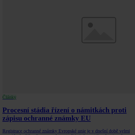
Články
Procesní stádia řízení o námitkách proti
zápisu ochranné známky EU
Registrace ochranné známky Evropské unie je v dnešní době velmi