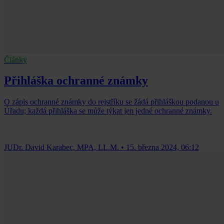
Články
Přihláška ochranné známky
O zápis ochranné známky do rejstříku se žádá přihláškou podanou u
Úřadu; každá přihláška se může týkat jen jedné ochranné známky.
JUDr. David Karabec, MPA, LL.M.
•
15. března 2024, 06:12