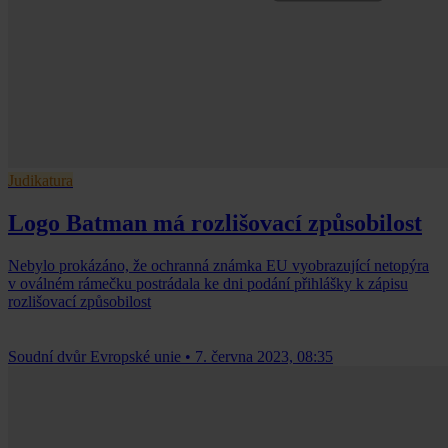
Judikatura
Logo Batman má rozlišovací způsobilost
Nebylo prokázáno, že ochranná známka EU vyobrazující netopýra
v oválném rámečku postrádala ke dni podání přihlášky k zápisu
rozlišovací způsobilost
Soudní dvůr Evropské unie
•
7. června 2023, 08:35