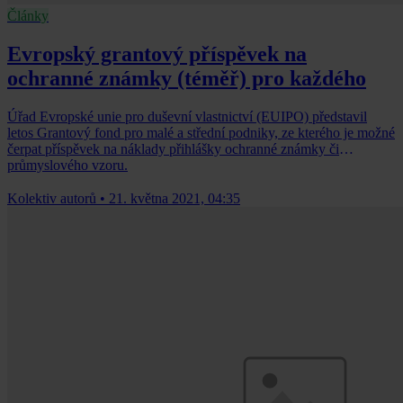
Články
Evropský grantový příspěvek na
ochranné známky (téměř) pro každého
Úřad Evropské unie pro duševní vlastnictví (EUIPO) představil
letos Grantový fond pro malé a střední podniky, ze kterého je možné
čerpat příspěvek na náklady přihlášky ochranné známky či
průmyslového vzoru.
Kolektiv autorů
•
21. května 2021, 04:35