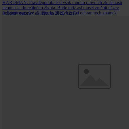
HARDMAN. Pravděpodobně si však mnoho právních zkušeností
neodnesla do reálného života. Bude totiž asi muset změnit název
(rebrandovat) své aktivity kvůli podcenění ochranných známek
Kolektiv autorů
•
13. června 2025, 12:19
třetích osob.