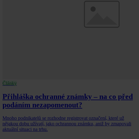
Články
Přihláška ochranné známky – na co před
podáním nezapomenout?
Mnoho podnikatelů se rozhodne registrovat označení, které už
nějakou dobu užívají, jako ochrannou známku, aniž by zmapovali
aktuální situaci na trhu.