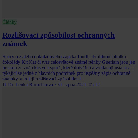
Články
Rozlišovací způsobilost ochranných
známek
Spory o zlatého čokoládového zajíčka Lindt, čtyřdílnou tabulku
čokolády Kit Kat či tvar celosvětově známé rtěnky Guerlain jsou jen
hrstkou ze známkových sporů, které dotvářejí a vykládají ustanovení
týkající se jedné z hlavních podmínek pro úspěšný zápis ochranné
známky, a to její rozlišovací způsobilosti.
JUDr. Lenka Brunclíková
•
31. srpna 2021, 05:12