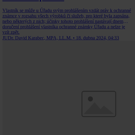
Vlastník se může u Úřadu svým prohlášením vzdát práv k ochranné
známce v rozsahu všech výrobků či služeb, pro které byla zapsána,
nebo některých z nich; účinky tohoto prohlášení nastávají dnem
doručení prohlášení vlastníka ochranné známky Úřadu a nelze je
vzít zpět.
JUDr. David Karabec, MPA, LL.M.
•
18. dubna 2024, 04:33