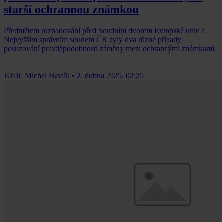
starší ochrannou známkou
Předmětem rozhodování před Soudním dvorem Evropské unie a
Nejvyšším správním soudem ČR byly dva různé případy
posuzování pravděpodobnosti záměny mezi ochrannými známkami.
JUDr. Michal Havlík
•
2. dubna 2025, 02:25