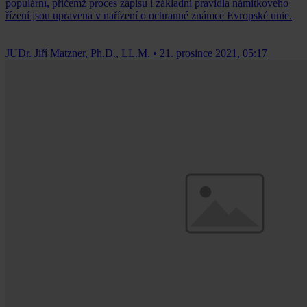
populární, přičemž proces zápisu i základní pravidla námitkového
řízení jsou upravena v nařízení o ochranné známce Evropské unie.
JUDr. Jiří Matzner, Ph.D., LL.M.
•
21. prosince 2021, 05:17