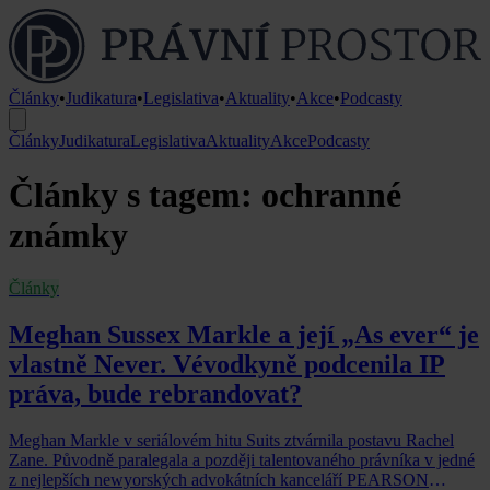
Články
•
Judikatura
•
Legislativa
•
Aktuality
•
Akce
•
Podcasty
Články
Judikatura
Legislativa
Aktuality
Akce
Podcasty
Články s tagem: ochranné
známky
Články
Meghan Sussex Markle a její „As ever“ je
vlastně Never. Vévodkyně podcenila IP
práva, bude rebrandovat?
Meghan Markle v seriálovém hitu Suits ztvárnila postavu Rachel
Zane. Původně paralegala a později talentovaného právníka v jedné
z nejlepších newyorských advokátních kanceláří PEARSON