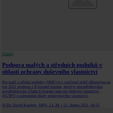
Články
Podpora malých a středních podniků v
oblasti ochrany duševního vlastnictví
Pro malé a střední podniky (SME) je v současné době připravena na
rok 2021 podpora z Evropské komise, která je zprostředkována
prostřednictvím Úřadu Evropské unie pro duševní vlastnictví
(EUIPO) a národními úřady průmyslového vlastnictví.
JUDr. David Karabec, MPA, LL.M.
•
21. dubna 2021, 04:15