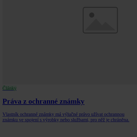
Články
Práva z ochranné známky
Vlastník ochranné známky má výlučné právo užívat ochrannou
známku ve spojení s výrobky nebo službami, pro něž je chráněna.