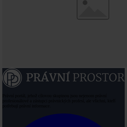
Právní portál, jehož cílovou skupinou jsou nejenom právní
profesionálové a zástupci právnických profesí, ale všichni, kteří
potřebují právní informace.