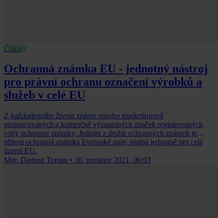
Články
Ochranná známka EU - jednotný nástroj
pro právní ochranu označení výrobků a
služeb v celé EU
Z každodenního života známe mnoho marketingově
propracovaných a komerčně významných značek registrovaných
coby ochranné známky. Jedním z druhů ochranných známek je
přitom ochranná známka Evropské unie, platná jednotně pro celé
území EU.
Mgr. Dariusz Toman
•
30. prosince 2021, 06:03