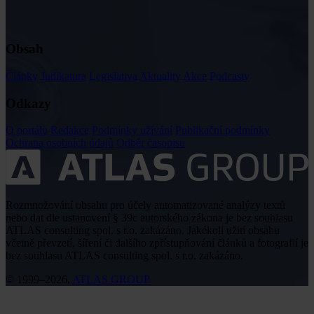
Obsah
Články
Judikatura
Legislativa
Aktuality
Akce
Podcasty
Odkazy
O portálu
Redakce
Podmínky užívání
Publikační podmínky
Ochrana osobních údajů
Odběr časopisu
Rozmnožování obsahu pro účely automatizované analýzy textů
nebo dat dle ustanovení § 39c autorského zákona je bez souhlasu
ATLAS consulting spol. s r.o. zakázáno. Jakékoli užití obsahu
včetně převzetí, šíření či dalšího zpřístupňování článků a fotografií je
bez souhlasu ATLAS consulting spol. s r.o. zakázáno.
© 1999–2026,
ATLAS GROUP