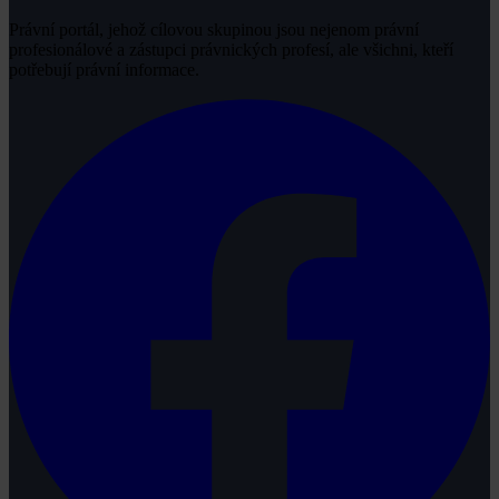
Právní portál, jehož cílovou skupinou jsou nejenom právní
profesionálové a zástupci právnických profesí, ale všichni, kteří
potřebují právní informace.