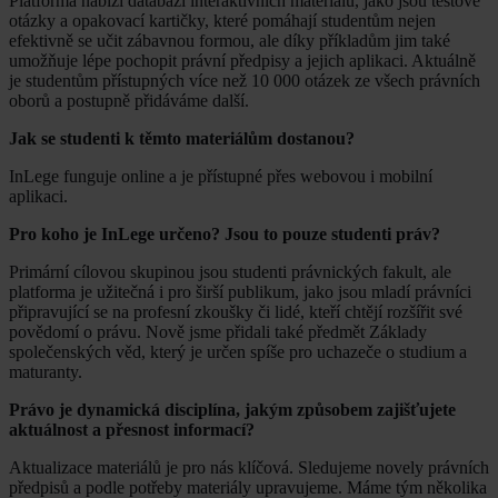
Platforma nabízí databázi interaktivních materiálů, jako jsou testové
otázky a opakovací kartičky, které pomáhají studentům nejen
efektivně se učit zábavnou formou, ale díky příkladům jim také
umožňuje lépe pochopit právní předpisy a jejich aplikaci. Aktuálně
je studentům přístupných více než 10 000 otázek ze všech právních
oborů a postupně přidáváme další.
Jak se studenti k těmto materiálům dostanou?
InLege funguje online a je přístupné přes webovou i mobilní
aplikaci.
Pro koho je InLege určeno? Jsou to pouze studenti práv?
Primární cílovou skupinou jsou studenti právnických fakult, ale
platforma je užitečná i pro širší publikum, jako jsou mladí právníci
připravující se na profesní zkoušky či lidé, kteří chtějí rozšířit své
povědomí o právu. Nově jsme přidali také předmět Základy
společenských věd, který je určen spíše pro uchazeče o studium a
maturanty.
Právo je dynamická disciplína, jakým způsobem zajišťujete
aktuálnost a přesnost informací?
Aktualizace materiálů je pro nás klíčová. Sledujeme novely právních
předpisů a podle potřeby materiály upravujeme. Máme tým několika