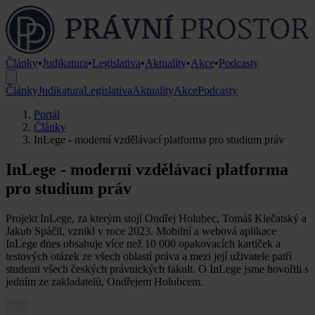
Články
•
Judikatura
•
Legislativa
•
Aktuality
•
Akce
•
Podcasty
Články
Judikatura
Legislativa
Aktuality
Akce
Podcasty
Portál
Články
InLege - moderní vzdělávací platforma pro studium práv
InLege - moderní vzdělávací platforma
pro studium práv
Projekt InLege, za kterým stojí Ondřej Holubec, Tomáš Klečatský a
Jakub Spáčil, vznikl v roce 2023. Mobilní a webová aplikace
InLege dnes obsahuje více než 10 000 opakovacích kartiček a
testových otázek ze všech oblastí práva a mezi její uživatele patří
studenti všech českých právnických fakult. O InLege jsme hovořili s
jedním ze zakladatelů, Ondřejem Holubcem.