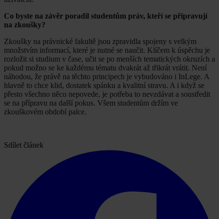
Co byste na závěr poradil studentům práv, kteří se připravují
na zkoušky?
Zkoušky na právnické fakultě jsou zpravidla spojeny s velkým
množstvím informací, které je nutné se naučit. Klíčem k úspěchu je
rozložit si studium v čase, učit se po menších tematických okruzích a
pokud možno se ke každému tématu dvakrát až třikrát vrátit. Není
náhodou, že právě na těchto principech je vybudováno i InLege. A
hlavně to chce klid, dostatek spánku a kvalitní stravu. A i když se
přesto všechno něco nepovede, je potřeba to nevzdávat a soustředit
se na přípravu na další pokus. Všem studentům držím ve
zkouškovém období palce.
Sdílet článek