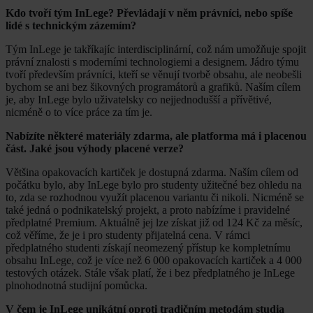
Kdo tvoří tým InLege? Převládají v něm právníci, nebo spíše
lidé s technickým zázemím?
Tým InLege je takříkajíc interdisciplinární, což nám umožňuje spojit
právní znalosti s moderními technologiemi a designem. Jádro týmu
tvoří především právníci, kteří se věnují tvorbě obsahu, ale neobešli
bychom se ani bez šikovných programátorů a grafiků. Naším cílem
je, aby InLege bylo uživatelsky co nejjednodušší a přívětivé,
nicméně o to více práce za tím je.
Nabízíte některé materiály zdarma, ale platforma má i placenou
část. Jaké jsou výhody placené verze?
Většina opakovacích kartiček je dostupná zdarma. Naším cílem od
počátku bylo, aby InLege bylo pro studenty užitečné bez ohledu na
to, zda se rozhodnou využít placenou variantu či nikoli. Nicméně se
také jedná o podnikatelský projekt, a proto nabízíme i pravidelné
předplatné Premium. Aktuálně jej lze získat již od 124 Kč za měsíc,
což věříme, že je i pro studenty přijatelná cena. V rámci
předplatného studenti získají neomezený přístup ke kompletnímu
obsahu InLege, což je více než 6 000 opakovacích kartiček a 4 000
testových otázek. Stále však platí, že i bez předplatného je InLege
plnohodnotná studijní pomůcka.
V čem je InLege unikátní oproti tradičním metodám studia