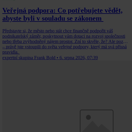
Veřejná podpora: Co potřebujete vědět,
abyste byli v souladu se zákonem
Představte si, že město nebo stát chce finančně podpořit váš
podnikatelský záměr, poskytnout vám dotaci na rozvoj společnosti
nebo třeba zvýhodněný nájem prostor. Zní to skvěle, že? Ale pozor
– právě jste vstoupili do světa veřejné podpory, který má svá přísná
pravidla.
expertní skupina Frank Bold
•
6. srpna 2026, 07:39