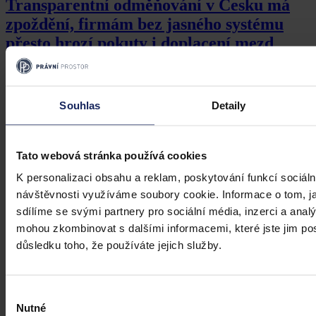
Transparentní odměňování v Česku má
zpoždění, firmám bez jasného systému
přesto hrozí pokuty i doplacení mezd
Česko má podle Eurostatu jeden z nejvyšších rozdílů v odměňování
žen a mužů v EU – gender pay gap dosahuje okolo 18 %. Evropská
pravidla pro transparentní odměňování, jejichž cílem je narovnat
Souhlas
Detaily
informační asymetrii na pracovním trhu a dlouhodobě tak přispět i
ke zmenšení rozdílu ve mzdách mužů a žen, však nabrala v České
republice zpoždění.
Ivona Tajšlová
•
4. srpna 2026, 07:18
Tato webová stránka používá cookies
K personalizaci obsahu a reklam, poskytování funkcí sociáln
návštěvnosti využíváme soubory cookie. Informace o tom, j
sdílíme se svými partnery pro sociální média, inzerci a analý
mohou zkombinovat s dalšími informacemi, které jste jim posk
důsledku toho, že používáte jejich služby.
Výběr
Nutné
souhlasu