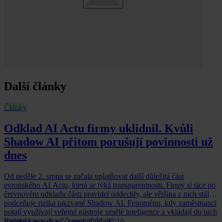
Další články
Články
Odklad AI Actu firmy uklidnil. Kvůli
Shadow AI přitom porušují povinnosti už
dnes
Od neděle 2. srpna se začala uplatňovat další důležitá část
evropského AI Actu, která se týká transparentnosti. Firmy si sice po
červnovém odkladu části pravidel oddechly, ale většina z nich stále
podceňuje rizika takzvané Shadow AI. Fenoménu, kdy zaměstnanci
potají využívají veřejné nástroje umělé inteligence a vkládají do nich
firemní know-how či osobní údaje.
Kolektiv autorů
•
7. srpna 2026, 07:10