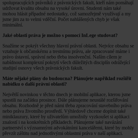
spolupracujících právníků z právnických fakult, kteří nám pomáhají
udržovat kvalitu obsahu na vysoké úrovni. Studenti nám také
mohou hlásit případné nedostatky, což samozřejmě využívají a my
jsme jim za to velmi vděční. Počet nahlášených chyb je však
minimální.
Jaké oblasti práva je možno s pomocí InLege studovat?
Snažíme se pokrýt všechny hlavní právní oblasti. Nejvíce obsahu se
vztahuje k občanskému a trestnímu právu, ale zpracované máme i
právo ústavní, správní nebo třeba insolvenční. Naším cílem je
nabídnout komplexní pokrytí všech důležitých disciplín odrážející
studijní osnovy všech právnických fakult.
Máte nějaké plány do budoucna? Plánujete například rozšířit
nabídku o další právní oblasti?
Největší novinkou v těchto dnech je mobilní aplikace, kterou jsme
spustili na začátku prosince. Dále plánujeme neustálé rozšiřování
obsahu. Rozhodně je před námi třeba zpracování stavebního práva
nebo práva životního prostředí. Výhledově chceme doplnit také
miniklauzury, které by uživatelům umožnily vyzkoušet si aplikaci
znalostí i na konkrétních příkladech. Plánujeme také navázání
partnerství s významnými advokátními kancelářemi, které by mohly
převzít záštitu nad jednotlivými oblastmi práva v naší aplikaci.