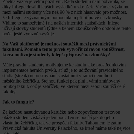
Zpětná vazba je velmi pozitivní. Řada studentů nám potvrdila, že
díky InLege dosáhli lepších výsledků u zkoušek. V rámci výzkumu
mezi našimi studenty více než 90 % z nich hlasovalo pro možnost,
že InLege je významným pomocníkem při přípravě na zkoušky.
Vidíme to samozřejmě i na našich interních statistikách. Inlege
užívají stovky studentů týdně a během zkouškového období se tento
počet ještě výrazně zvyšuje.
Na Vaší platformě je možnost soutěžit mezi právnickými
fakultami. Pomáhá tento prvek vytvořit zdravou soutěživost,
která motivuje studenty k lepší přípravě na zkoušky?
Máte pravdu, studenty motivujeme ke studiu také prostřednictvím
implementace herních prvků, ať už je to udržování pravidelného
studia (streak) nebo srovnání s ostatními v rámci denního i
měsíčního žebříčku. Stejnou funkci pak plní i vámi zmiňovaný
Souboj fakult, což je žebříček, ve kterém mezi sebou soutěží celé
fakulty.
Jak to funguje?
Za každou nastudovanou kartičku nebo zopovězenou testovou
otázku student získává jeden bod. Ten se počítá jak do jeho
vlastního žebříčku, tak ve prospěch fakulty. Tahounem je zatím
Právnická fakulta Univerzity Palackého, ze které máme také nejvíce
uživatelů.