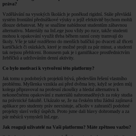
práva?
Vzdělávání na vysokých školách je poněkud rigidní. Stále převládá
systém frontální přednáškové výuky o jejíž efektivitě bychom mohli
dlouze debatovat. My se snažíme nabídnout studentům zábavnou
alternativu. Materiály na InLege jsou vždy po ruce, takže studenti
mohou k opakování využít třeba během ranní cesty tramvají do
školy. Vše je také rozděleno do menších balíčků po dvaceti až třiceti
kartičkách či otázkách, které je možné projít za pár minut, a studenti
tak nejsou přehlceni. Bonusem pak je i gamifikace prostřednictvím
žebříčků a udržováním denní aktivity.
Co bylo motivací k vytvoření této platformy?
Jak tomu u podobných projektů bývá, především řešení vlastního
problému. Myšlenka vznikla asi před dvěma lety, když se jeden můj
kolega připravoval na profesní zkoušky a hledal alternativu k
nekonečnému opakování z materiálů nahromaděných za roky studia
na právnické fakultě. Ukázalo se, že na českém trhu žádná zajímavá
aplikace pro studenty práv neexistuje, ačkoliv v zahraničí podobné
projekty slaví velký úspěch. Proto jsme dali hlavy dohromady a za
pár měsíců vymysleli InLege.
Jak reagují uživatelé na Vaši platformu? Máte zpětnou vazbu?