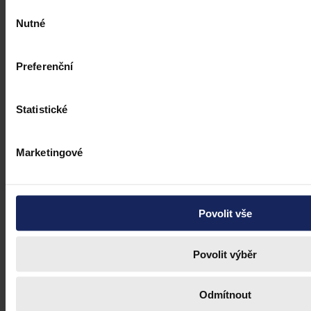
Výběr
Nutné
souhlasu
Preferenční
Statistické
Marketingové
Aktuality
Povolit vše
10. ročník soutěže Ukaž svou kreativitu
zná své vítěze
Povolit výběr
Již desátý ročník úspěšné soutěže o nejlepší článek s právní
tematikou "Ukaž svou kreativitu X" vyhlásil právní informační
Odmítnout
systém CODEXIS ACADEMIA, ve spolupráci s redakcí právního