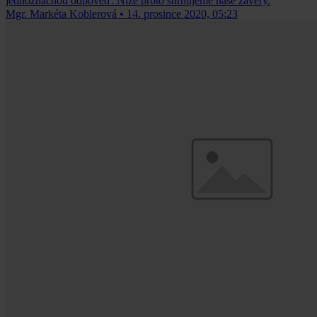
jednoznačnou odpověď. Níže proto shrnujeme naše závěry.
Mgr. Markéta Koblerová
•
14. prosince 2020, 05:23