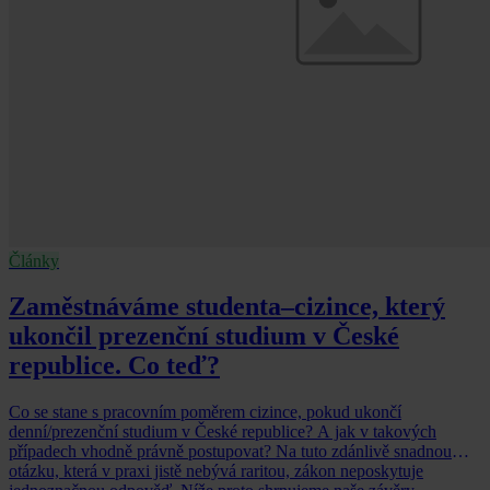
Články
Zaměstnáváme studenta–cizince, který
ukončil prezenční studium v České
republice. Co teď?
Co se stane s pracovním poměrem cizince, pokud ukončí
denní/prezenční studium v České republice? A jak v takových
případech vhodně právně postupovat? Na tuto zdánlivě snadnou
otázku, která v praxi jistě nebývá raritou, zákon neposkytuje