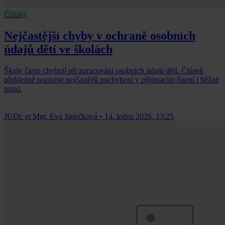
Články
Nejčastější chyby v ochraně osobních
údajů dětí ve školách
Školy často chybují při zpracování osobních údajů dětí. Článek
přehledně popisuje nejčastější pochybení v přijímacím řízení i běžné
praxi.
JUDr. et Mgr. Eva Janečková
•
14. ledna 2026, 13:25