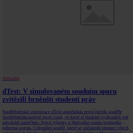
Aktuality
dTest: V simulovaném soudním sporu
zvítězili brněnští studenti práv
Spotřebitelská organizace dTest uspořádala první ročník soutěže
Spotřebitelskoprávní moot court, ve které si studenti vyzkoušeli roli
advokátů nanečisto. Jejich výkony u fiktivního soudu hodnotila
odborná porota. Celostátní soutěž, které se zúčastnili zástupci všech