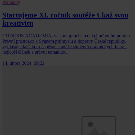
Aktuality
Startujeme XI. ročník soutěže Ukaž svou
kreativitu
CODEXIS ACADEMIA, ve spolupráci s redakcí právního portálu
Právní prostor.cz a Svazem průmyslu a dopravy České republiky,
vyhlašuje další kolo úspěšné soutěže studentů právnických fakult o
nejlepší článek s právní tematikou.
14. února 2024, 09:22