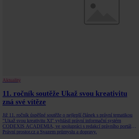
Aktuality
11. ročník soutěže Ukaž svou kreativitu
zná své vítěze
Již 11. ročník úspěšné soutěže o nejlepší článek s právní tematikou
"Ukaž svou kreativitu XI" vyhlásil právní informační systém
CODEXIS ACADEMIA, ve spolupráci s redakcí právního portálu
Právní prostor.cz a Svazem průmyslu a dopravy.