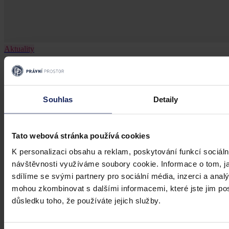
Aktuality
Národní konference: International Trade
in a Contemporary World
Souhlas
Detaily
Mezinárodní investiční smlouvy, obchodní arbitráže, M&A
transakce, udržitelný rozvoj a jeho principy v mezinárodním
obchodu – to jsou jen některá z témat, která zazněla na Národní
konferenci pořádané ve dnech 17. a 18. 3. lokální skupinou ELSA
Tato webová stránka používá cookies
Olomouc.
K personalizaci obsahu a reklam, poskytování funkcí sociáln
ELSA Česká republika
•
18. dubna 2023, 18:17
návštěvnosti využíváme soubory cookie. Informace o tom, j
sdílíme se svými partnery pro sociální média, inzerci a analý
mohou zkombinovat s dalšími informacemi, které jste jim posk
důsledku toho, že používáte jejich služby.