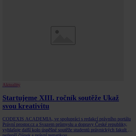
Aktuality
Startujeme XIII. ročník soutěže Ukaž
svou kreativitu
CODEXIS ACADEMIA, ve spolupráci s redakcí právního portálu
Právní prostor.cz a Svazem průmyslu a dopravy České republiky,
vyhlašuje další kolo úspěšné soutěže studentů právnických fakult o
nejlepší článek s právní tematikou.