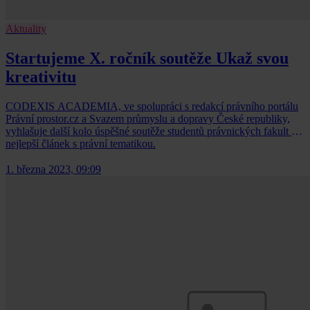
Aktuality
Startujeme X. ročník soutěže Ukaž svou
kreativitu
CODEXIS ACADEMIA, ve spolupráci s redakcí právního portálu
Právní prostor.cz a Svazem průmyslu a dopravy České republiky,
vyhlašuje další kolo úspěšné soutěže studentů právnických fakult o
nejlepší článek s právní tematikou.
1. března 2023, 09:09