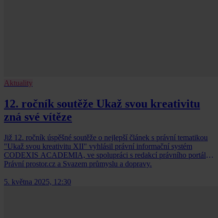
Aktuality
12. ročník soutěže Ukaž svou kreativitu
zná své vítěze
Již 12. ročník úspěšné soutěže o nejlepší článek s právní tematikou
"Ukaž svou kreativitu XII" vyhlásil právní informační systém
CODEXIS ACADEMIA, ve spolupráci s redakcí právního portálu
Právní prostor.cz a Svazem průmyslu a dopravy.
5. května 2025, 12:30