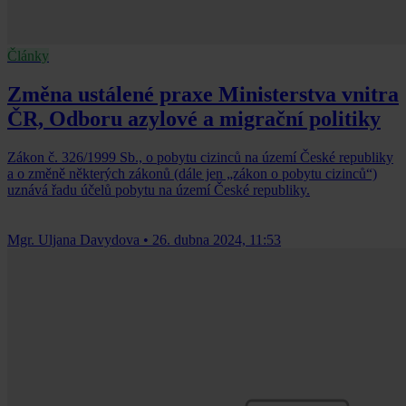
Články
Změna ustálené praxe Ministerstva vnitra
ČR, Odboru azylové a migrační politiky
Zákon č. 326/1999 Sb., o pobytu cizinců na území České republiky
a o změně některých zákonů (dále jen „zákon o pobytu cizinců“)
uznává řadu účelů pobytu na území České republiky.
Mgr. Uljana Davydova
•
26. dubna 2024, 11:53