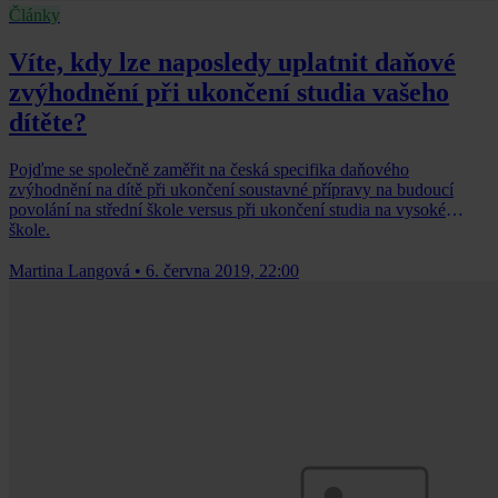
Články
Víte, kdy lze naposledy uplatnit daňové
zvýhodnění při ukončení studia vašeho
dítěte?
Pojďme se společně zaměřit na česká specifika daňového
zvýhodnění na dítě při ukončení soustavné přípravy na budoucí
povolání na střední škole versus při ukončení studia na vysoké
škole.
Martina Langová
•
6. června 2019, 22:00