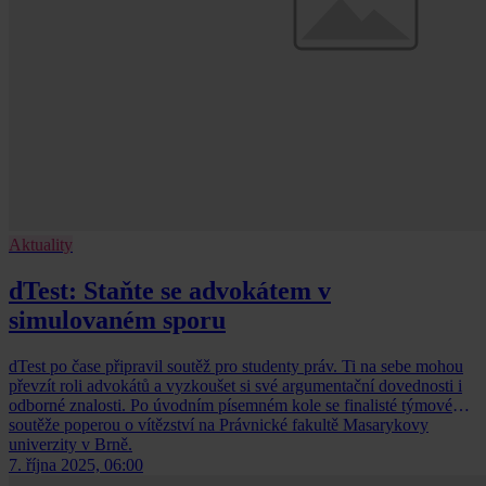
Aktuality
dTest: Staňte se advokátem v
simulovaném sporu
dTest po čase připravil soutěž pro studenty práv. Ti na sebe mohou
převzít roli advokátů a vyzkoušet si své argumentační dovednosti i
odborné znalosti. Po úvodním písemném kole se finalisté týmové
soutěže poperou o vítězství na Právnické fakultě Masarykovy
univerzity v Brně.
7. října 2025, 06:00