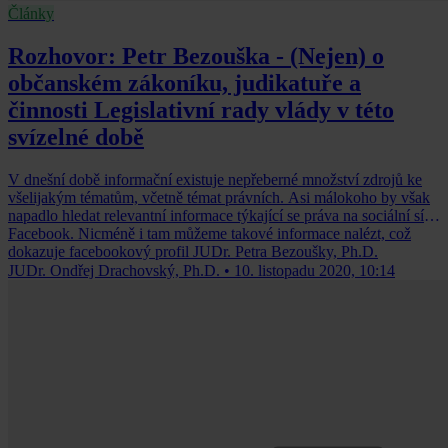
Články
Rozhovor: Petr Bezouška - (Nejen) o
občanském zákoníku, judikatuře a
činnosti Legislativní rady vlády v této
svízelné době
V dnešní době informační existuje nepřeberné množství zdrojů ke
všelijakým tématům, včetně témat právních. Asi málokoho by však
napadlo hledat relevantní informace týkající se práva na sociální síti
Facebook. Nicméně i tam můžeme takové informace nalézt, což
dokazuje facebookový profil JUDr. Petra Bezoušky, Ph.D.
JUDr. Ondřej Drachovský, Ph.D.
•
10. listopadu 2020, 10:14