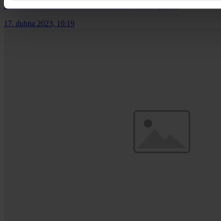
portálu Právní prostor.cz a Svazem průmyslu a dopravy.
17. dubna 2023, 10:19