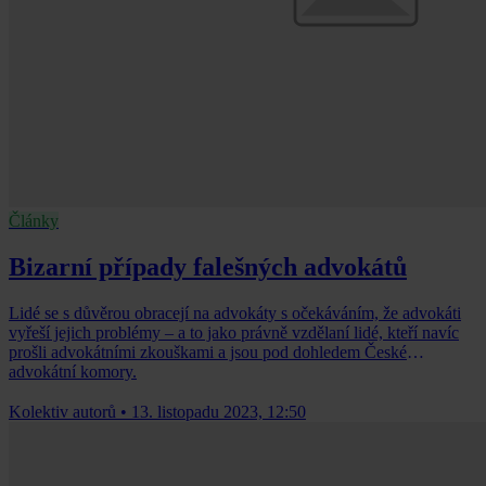
Články
Bizarní případy falešných advokátů
Lidé se s důvěrou obracejí na advokáty s očekáváním, že advokáti
vyřeší jejich problémy – a to jako právně vzdělaní lidé, kteří navíc
prošli advokátními zkouškami a jsou pod dohledem České
advokátní komory.
Kolektiv autorů
•
13. listopadu 2023, 12:50