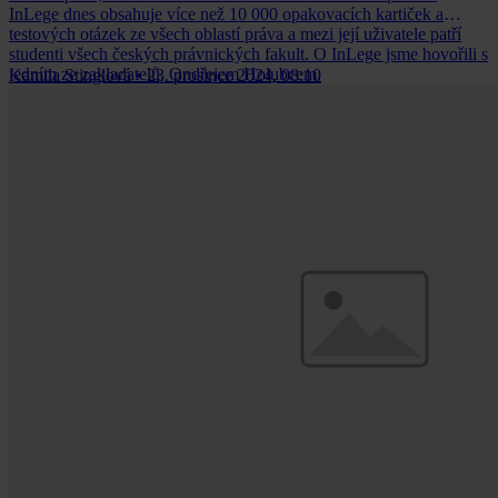
InLege dnes obsahuje více než 10 000 opakovacích kartiček a
testových otázek ze všech oblastí práva a mezi její uživatele patří
studenti všech českých právnických fakult. O InLege jsme hovořili s
jedním ze zakladatelů, Ondřejem Holubcem.
Kamila Stinglová
•
23. prosince 2024, 08:10