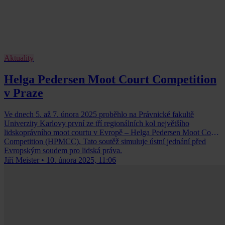
Aktuality
Helga Pedersen Moot Court Competition
v Praze
Ve dnech 5. až 7. února 2025 proběhlo na Právnické fakultě
Univerzity Karlovy první ze tří regionálních kol největšího
lidskoprávního moot courtu v Evropě – Helga Pedersen Moot Court
Competition (HPMCC). Tato soutěž simuluje ústní jednání před
Evropským soudem pro lidská práva.
Jiří Meister
•
10. února 2025, 11:06