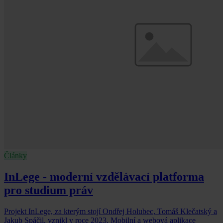
Články
InLege - moderní vzdělávací platforma
pro studium práv
Projekt InLege, za kterým stojí Ondřej Holubec, Tomáš Klečatský a
Jakub Spáčil, vznikl v roce 2023. Mobilní a webová aplikace