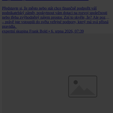
Představte si, že město nebo stát chce finančně podpořit váš
podnikatelský záměr, poskytnout vám dotaci na rozvoj společnosti
nebo třeba zvýhodněný nájem prostor. Zní to skvěle, že? Ale pozor
– právě jste vstoupili do světa veřejné podpory, který má svá přísná
pravidla.
expertní skupina Frank Bold
•
6. srpna 2026, 07:39