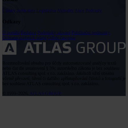
Články
Judikatura
Legislativa
Aktuality
Akce
Podcasty
Odkazy
O portálu
Redakce
Podmínky užívání
Publikační podmínky
Ochrana osobních údajů
Odběr časopisu
Rozmnožování obsahu pro účely automatizované analýzy textů
nebo dat dle ustanovení § 39c autorského zákona je bez souhlasu
ATLAS consulting spol. s r.o. zakázáno. Jakékoli užití obsahu
včetně převzetí, šíření či dalšího zpřístupňování článků a fotografií je
bez souhlasu ATLAS consulting spol. s r.o. zakázáno.
© 1999–2026,
ATLAS GROUP