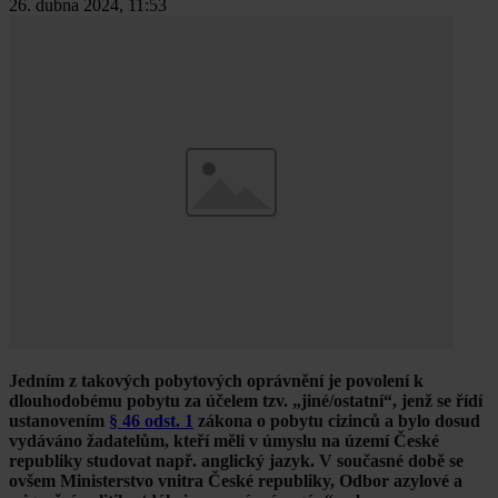
26. dubna 2024, 11:53
Jedním z takových pobytových oprávnění je povolení k
dlouhodobému pobytu za účelem tzv. „jiné/ostatní“, jenž se řídí
ustanovením
§ 46 odst. 1
zákona o pobytu cizinců a bylo dosud
vydáváno žadatelům, kteří měli v úmyslu na území České
republiky studovat např. anglický jazyk. V současné době se
ovšem Ministerstvo vnitra České republiky, Odbor azylové a