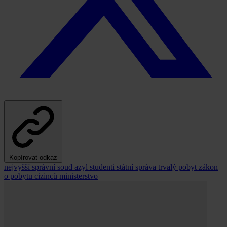
Kopírovat odkaz
nejvyšší správní soud
azyl
studenti
státní správa
trvalý pobyt
zákon
o pobytu cizinců
ministerstvo