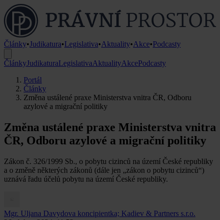
Články
•
Judikatura
•
Legislativa
•
Aktuality
•
Akce
•
Podcasty
Články
Judikatura
Legislativa
Aktuality
Akce
Podcasty
Portál
Články
Změna ustálené praxe Ministerstva vnitra ČR, Odboru
azylové a migrační politiky
Změna ustálené praxe Ministerstva vnitra
ČR, Odboru azylové a migrační politiky
Zákon č. 326/1999 Sb., o pobytu cizinců na území České republiky
a o změně některých zákonů (dále jen „zákon o pobytu cizinců“)
uznává řadu účelů pobytu na území České republiky.
Mgr. Uljana Davydova
koncipientka; Kadiev & Partners s.r.o.