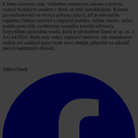
S tímto názorem, resp. výkladem ustanovení zákona o pobytu
cizinců Krajským soudem v Brně, se plně ztotožňujeme. Komise
pro rozhodování ve věcech pobytu cizinců, jež je odvolacím
orgánem Odboru azylové a migrační politiky, ovšem nikoliv, neboť
podala proti výše uvedenému rozsudku kasační stížnost k
Nejvyššímu správnímu soudu, která je předmětem řízení se sp. zn. 2
Azs 64/2024. Bude tedy velice zajímavé sledovat, zda ministerstvo
změnu své ustálené praxe bude moci obhájit, případně na základě
jakých legitimních důvodů.
Sdílet článek