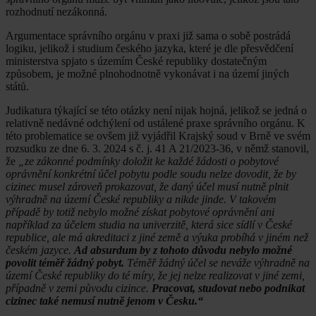
rozhodnutí nezákonná.
Argumentace správního orgánu v praxi již sama o sobě postrádá
logiku, jelikož i studium českého jazyka, které je dle přesvědčení
ministerstva spjato s územím České republiky dostatečným
způsobem, je možné plnohodnotně vykonávat i na území jiných
států.
Judikatura týkající se této otázky není nijak hojná, jelikož se jedná o
relativně nedávné odchýlení od ustálené praxe správního orgánu. K
této problematice se ovšem již vyjádřil Krajský soud v Brně ve svém
rozsudku ze dne 6. 3. 2024 s č. j. 41 A 21/2023-36, v němž stanovil,
že
„ze zákonné podmínky doložit ke každé žádosti o pobytové
oprávnění konkrétní účel pobytu podle soudu nelze dovodit, že by
cizinec musel zároveň prokazovat, že daný účel musí nutně plnit
výhradně na území České republiky a nikde jinde. V takovém
případě by totiž nebylo možné získat pobytové oprávnění ani
například za účelem studia na univerzitě, která sice sídlí v České
republice, ale má akreditaci z jiné země a výuka probíhá v jiném než
českém jazyce.
Ad absurdum by z tohoto důvodu nebylo možné
povolit téměř žádný pobyt.
Téměř žádný účel se neváže výhradně na
území České republiky do té míry, že jej nelze realizovat v jiné zemi,
případně v zemi původu cizince.
Pracovat, studovat nebo podnikat
cizinec také nemusí nutně jenom v Česku.“