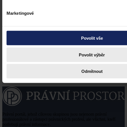
Marketingové
Povolit vše
Povolit výběr
Odmítnout
Právní portál, jehož cílovou skupinou jsou nejenom právní
profesionálové a zástupci právnických profesí, ale všichni, kteří
potřebují právní informace.