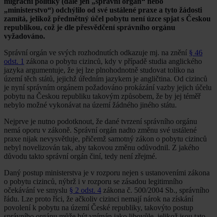
migrační politiky (dále jen „správní orgán“ nebo
„ministerstvo“) odchýlilo od své ustálené praxe a tyto žádosti
zamítá, jelikož předmětný účel pobytu není úzce spjat s Českou
republikou, což je dle přesvědčení správního orgánu
vyžadováno.
Správní orgán ve svých rozhodnutích odkazuje mj. na znění
§ 46
odst. 1
zákona o pobytu cizinců, kdy v případě studia anglického
jazyka argumentuje, že jej lze plnohodnotně studovat toliko na
území těch států, jejichž úředním jazykem je angličtina. Od cizinců
je nyní správním orgánem požadováno prokázání vazby jejich účelu
pobytu na Českou republiku takovým způsobem, že by jej téměř
nebylo možné vykonávat na území žádného jiného státu.
Nejprve je nutno podotknout, že dané tvrzení správního orgánu
nemá oporu v zákoně. Správní orgán nadto změnu své ustálené
praxe nijak nevysvětluje, přičemž samotný zákon o pobytu cizinců
nebyl novelizován tak, aby takovou změnu odůvodnil. Z jakého
důvodu takto správní orgán činí, tedy není zřejmé.
Daný postup ministerstva je v rozporu nejen s ustanoveními zákona
o pobytu cizinců, nýbrž i v rozporu se zásadou legitimního
očekávání ve smyslu
§ 2 odst. 4
zákona č. 500/2004 Sb., správního
řádu. Lze proto říci, že ačkoliv cizinci nemají nárok na získání
povolení k pobytu na území České republiky, takovýto postup
správního orgánu může být vnímán jako libovůle, jelikož jsou tato