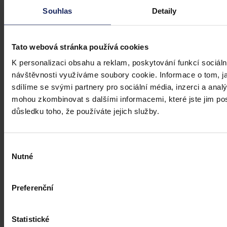
Souhlas
Detaily
Tato webová stránka používá cookies
Články
K personalizaci obsahu a reklam, poskytování funkcí sociáln
návštěvnosti využíváme soubory cookie. Informace o tom, j
Kdy je možné sáhnout po jinak
sdílíme se svými partnery pro sociální média, inzerci a analý
urážlivých označeních?
mohou zkombinovat s dalšími informacemi, které jste jim posk
důsledku toho, že používáte jejich služby.
Tento článek shrnuje nedávný rozsudek Evropského soudu pro
lidská práva (ESLP) v kauze Mortensen proti Dánsku, který může
sehrát roli v dalším řešení obdobných případů na ochranu osobnosti,
zejména pokud se jedná o působení na sociálních sítích,
Výběr
předchozího jednání poškozeného a reálných základů pro hodnotící
Nutné
souhlasu
úsudek.
Kolektiv autorů
•
3. srpna 2026, 07:37
Preferenční
Statistické