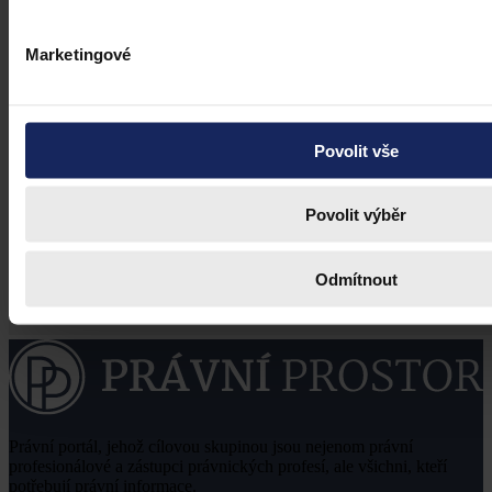
Marketingové
Povolit vše
Povolit výběr
Odmítnout
Právní portál, jehož cílovou skupinou jsou nejenom právní
profesionálové a zástupci právnických profesí, ale všichni, kteří
potřebují právní informace.