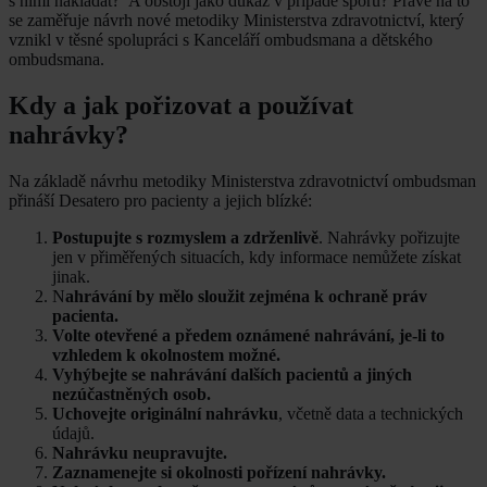
s nimi nakládat? A obstojí jako důkaz v případě sporu? Právě na to
se zaměřuje návrh nové metodiky Ministerstva zdravotnictví, který
vznikl v těsné spolupráci s Kanceláří ombudsmana a dětského
ombudsmana.
Kdy a jak pořizovat a používat
nahrávky?
Na základě návrhu metodiky Ministerstva zdravotnictví ombudsman
přináší Desatero pro pacienty a jejich blízké:
Postupujte s rozmyslem a zdrženlivě
. Nahrávky pořizujte
jen v přiměřených situacích, kdy informace nemůžete získat
jinak.
N
ahrávání by mělo sloužit zejména k ochraně práv
pacienta.
Volte otevřené a předem oznámené nahrávání, je-li to
vzhledem k okolnostem možné.
Vyhýbejte se nahrávání dalších pacientů a jiných
nezúčastněných osob.
Uchovejte originální nahrávku
, včetně data a technických
údajů.
Nahrávku neupravujte.
Zaznamenejte si okolnosti pořízení nahrávky.