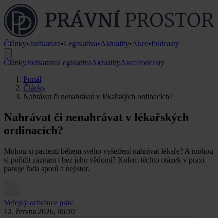
Články
•
Judikatura
•
Legislativa
•
Aktuality
•
Akce
•
Podcasty
Články
Judikatura
Legislativa
Aktuality
Akce
Podcasty
Portál
Články
Nahrávat či nenahrávat v lékařských ordinacích?
Nahrávat či nenahrávat v lékařských
ordinacích?
Mohou si pacienti během svého vyšetření nahrávat lékaře? A mohou
si pořídit záznam i bez jeho vědomí? Kolem těchto otázek v praxi
panuje řada sporů a nejistot.
Veřejný ochránce práv
12. června 2026, 06:10