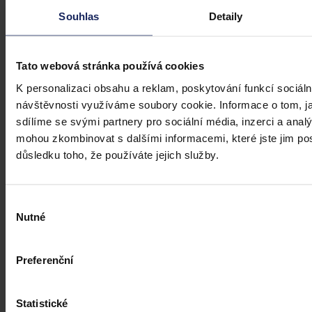
Souhlas
Detaily
Tato webová stránka používá cookies
Články
K personalizaci obsahu a reklam, poskytování funkcí sociáln
návštěvnosti využíváme soubory cookie. Informace o tom, j
Kdy je možné sáhnout po jinak
sdílíme se svými partnery pro sociální média, inzerci a analý
urážlivých označeních?
mohou zkombinovat s dalšími informacemi, které jste jim posk
důsledku toho, že používáte jejich služby.
Tento článek shrnuje nedávný rozsudek Evropského soudu pro
lidská práva (ESLP) v kauze Mortensen proti Dánsku, který může
sehrát roli v dalším řešení obdobných případů na ochranu osobnosti,
zejména pokud se jedná o působení na sociálních sítích,
Výběr
předchozího jednání poškozeného a reálných základů pro hodnotící
Nutné
souhlasu
úsudek.
Kolektiv autorů
•
3. srpna 2026, 07:37
Preferenční
Statistické