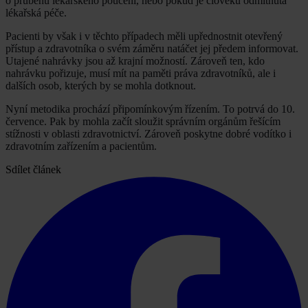
o průběhu lékařského poučení, nebo pokud je člověku odmítnuta
lékařská péče.
Pacienti by však i v těchto případech měli upřednostnit otevřený
přístup a zdravotníka o svém záměru natáčet jej předem informovat.
Utajené nahrávky jsou až krajní možností. Zároveň ten, kdo
nahrávku pořizuje, musí mít na paměti práva zdravotníků, ale i
dalších osob, kterých by se mohla dotknout.
Nyní metodika prochází připomínkovým řízením. To potrvá do 10.
července. Pak by mohla začít sloužit správním orgánům řešícím
stížnosti v oblasti zdravotnictví. Zároveň poskytne dobré vodítko i
zdravotním zařízením a pacientům.
Sdílet článek