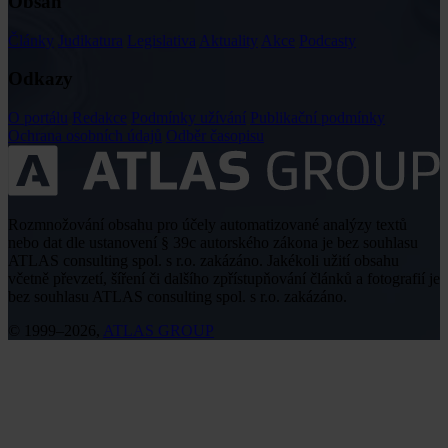
Obsah
Články
Judikatura
Legislativa
Aktuality
Akce
Podcasty
Odkazy
O portálu
Redakce
Podmínky užívání
Publikační podmínky
Ochrana osobních údajů
Odběr časopisu
Rozmnožování obsahu pro účely automatizované analýzy textů
nebo dat dle ustanovení § 39c autorského zákona je bez souhlasu
ATLAS consulting spol. s r.o. zakázáno. Jakékoli užití obsahu
včetně převzetí, šíření či dalšího zpřístupňování článků a fotografií je
bez souhlasu ATLAS consulting spol. s r.o. zakázáno.
© 1999–2026,
ATLAS GROUP