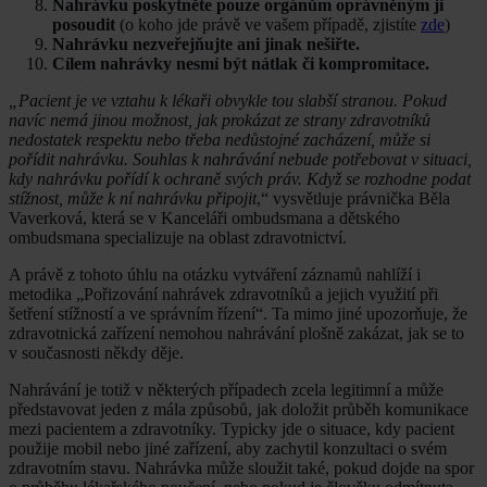
Nahrávku poskytněte pouze orgánům oprávněným ji
posoudit
(o koho jde právě ve vašem případě, zjistíte
zde
)
Nahrávku nezveřejňujte ani jinak nešiřte.
Cílem nahrávky nesmí být nátlak či kompromitace.
„Pacient je ve vztahu k lékaři obvykle tou slabší stranou. Pokud
navíc nemá jinou možnost, jak prokázat ze strany zdravotníků
nedostatek respektu nebo třeba nedůstojné zacházení, může si
pořídit nahrávku. Souhlas k nahrávání nebude potřebovat v situaci,
kdy nahrávku pořídí k ochraně svých práv. Když se rozhodne podat
stížnost, může k ní nahrávku připojit
,“ vysvětluje právnička Běla
Vaverková, která se v Kanceláři ombudsmana a dětského
ombudsmana specializuje na oblast zdravotnictví.
A právě z tohoto úhlu na otázku vytváření záznamů nahlíží i
metodika „Pořizování nahrávek zdravotníků a jejich využití při
šetření stížností a ve správním řízení“. Ta mimo jiné upozorňuje, že
zdravotnická zařízení nemohou nahrávání plošně zakázat, jak se to
v současnosti někdy děje.
Nahrávání je totiž v některých případech zcela legitimní a může
představovat jeden z mála způsobů, jak doložit průběh komunikace
mezi pacientem a zdravotníky. Typicky jde o situace, kdy pacient
použije mobil nebo jiné zařízení, aby zachytil konzultaci o svém
zdravotním stavu. Nahrávka může sloužit také, pokud dojde na spor