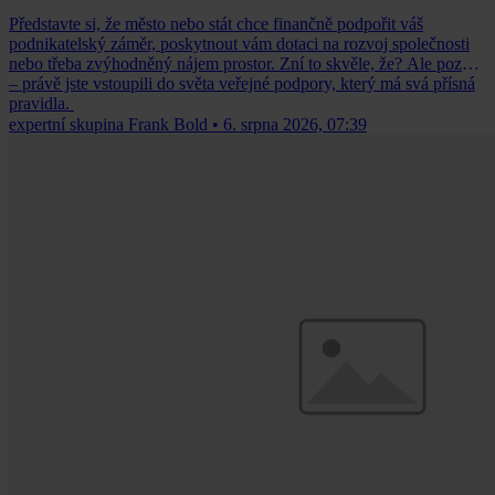
Představte si, že město nebo stát chce finančně podpořit váš
podnikatelský záměr, poskytnout vám dotaci na rozvoj společnosti
nebo třeba zvýhodněný nájem prostor. Zní to skvěle, že? Ale pozor
– právě jste vstoupili do světa veřejné podpory, který má svá přísná
pravidla.
expertní skupina Frank Bold
•
6. srpna 2026, 07:39