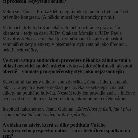
či předseda Nejvyššího soudu?
Velmi se těším… Pro každého neprávníka je poctou býti součástí
právního kongresu. (A někdo musel být historicky první.)
V dobách, kdy byla Kancelář veřejného ochránce práv naším
klientem – tedy za časů JUDr. Otakara Motejla a JUDr. Pavla
Varvařovského – se nechali její zaměstnanci inspirovat našimi
semináři etikety a etikety v písemném styku stejně jako úředníci,
pekaři, sekretářky, …
Ve svém vstupu auditorium provedete několika záludnostmi z
oblasti pravidel společenského styku – jaké záludnosti, alespoň
obecně – vnímáte pro společenský styk jako nejzásadnější?
Stavebními kameny etikety jsou zdvořilost, úcta k lidem, empatie,
takt, … a jejich absence deklasuje člověka se sebelepší znalostí
etikety na pouhého hulváta. Nestačí tedy jen pravidla znát… klíčové
je chovat se k lidem s takovou úctou, jakou od nich očekáváme.
Inspiraci nalezneme u Jeana Gabina:
„Zdvořilost je úsilí, jak i přes
svou znalost lidí zachovávat dobré způsoby.“
A otázka na závěr, která se díky podtitulu Vašeho
kongresového příspěvku nabízí – co s chlebíčkem spadlým na
zem?