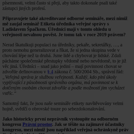
písemnosti, velmi často si přeji, aby takto dokonale psali také
zástupci jiných profesí.
Připravujete také akreditované odborné semináře, mezi nimiž
mě zaujal seminář Etiketa úředníka veřejné správy s
Ladislavem Špačkem. Úředníci mají v tomto ohledu u
veřejnosti nevalnou pověst. Je tomu tak v roce 2019 právem?
Nerad škatulkuji populaci na úředníky, pekaře, sekretářky, …, a
proto nemohu generalizovat a říkat, že si jedna skupina vede v
chování lépe než ta druhá. Jsme lidé a chybovat je lidské. Zdali
pácháme společenské přestupky vědomě nebo nevědomě, to je již
věc jiná. Úředníci – snad jako jediní – mají povinnost chovat se
zdvořile definovanou v
§ 4
zákona č. 500/2004 Sb., správní řád:
„Veřejná správa je službou veřejnosti. Každý, kdo plní úkoly
vyplývající z působnosti správního orgánu, má povinnost se k
dotčeným osobám chovat zdvořile a podle možností jim vycházet
vstříc.“
Samotný fakt, že jsou naše semináře etikety navštěvovány velmi
hojně, svědčí o obrovské touze po sebezdokonalování.
Jako historicky první neprávník vystoupíte na odborném
kongresu
Právní prostor
. Jak se těšíte na zajímavé účastníky
kongresu, mezi nimiž jsou například veřejná ochránkyně práv