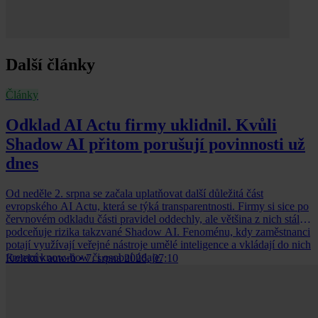
Další články
Články
Odklad AI Actu firmy uklidnil. Kvůli
Shadow AI přitom porušují povinnosti už
dnes
Od neděle 2. srpna se začala uplatňovat další důležitá část
evropského AI Actu, která se týká transparentnosti. Firmy si sice po
červnovém odkladu části pravidel oddechly, ale většina z nich stále
podceňuje rizika takzvané Shadow AI. Fenoménu, kdy zaměstnanci
potají využívají veřejné nástroje umělé inteligence a vkládají do nich
firemní know-how či osobní údaje.
Kolektiv autorů
•
7. srpna 2026, 07:10