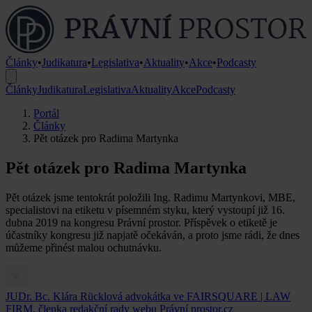
Články
•
Judikatura
•
Legislativa
•
Aktuality
•
Akce
•
Podcasty
Články
Judikatura
Legislativa
Aktuality
Akce
Podcasty
Portál
Články
Pět otázek pro Radima Martynka
Pět otázek pro Radima Martynka
Pět otázek jsme tentokrát položili Ing. Radimu Martynkovi, MBE,
specialistovi na etiketu v písemném styku, který vystoupí již 16.
dubna 2019 na kongresu Právní prostor. Příspěvek o etiketě je
účastníky kongresu již napjatě očekáván, a proto jsme rádi, že dnes
můžeme přinést malou ochutnávku.
JUDr. Bc. Klára Rücklová
advokátka ve FAIRSQUARE | LAW
FIRM, členka redakční rady webu Právní prostor.cz