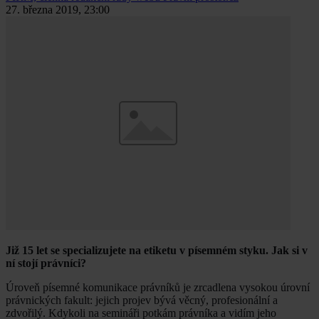
27. března 2019, 23:00
Již 15 let se specializujete na etiketu v písemném styku. Jak si v
ní stojí právníci?
Úroveň písemné komunikace právníků je zrcadlena vysokou úrovní
právnických fakult: jejich projev bývá věcný, profesionální a
zdvořilý. Kdykoli na semináři potkám právníka a vidím jeho