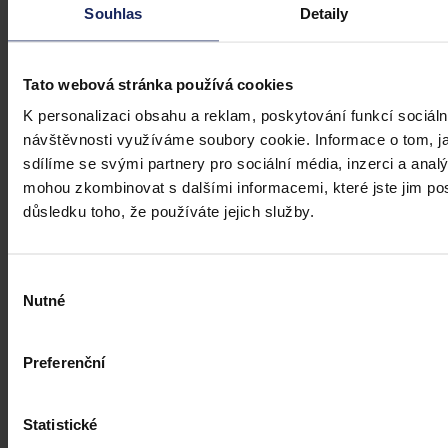
Souhlas
Detaily
Tato webová stránka používá cookies
Články
K personalizaci obsahu a reklam, poskytování funkcí sociáln
návštěvnosti využíváme soubory cookie. Informace o tom, j
Kdy je možné sáhnout po jinak
sdílíme se svými partnery pro sociální média, inzerci a analý
urážlivých označeních?
mohou zkombinovat s dalšími informacemi, které jste jim posk
důsledku toho, že používáte jejich služby.
Tento článek shrnuje nedávný rozsudek Evropského soudu pro
lidská práva (ESLP) v kauze Mortensen proti Dánsku, který může
sehrát roli v dalším řešení obdobných případů na ochranu osobnosti,
zejména pokud se jedná o působení na sociálních sítích,
Výběr
předchozího jednání poškozeného a reálných základů pro hodnotící
Nutné
souhlasu
úsudek.
Kolektiv autorů
•
3. srpna 2026, 07:37
Preferenční
Statistické