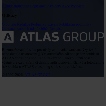
Články
Judikatura
Legislativa
Aktuality
Akce
Podcasty
Odkazy
O portálu
Redakce
Podmínky užívání
Publikační podmínky
Ochrana osobních údajů
Odběr časopisu
Rozmnožování obsahu pro účely automatizované analýzy textů
nebo dat dle ustanovení § 39c autorského zákona je bez souhlasu
ATLAS consulting spol. s r.o. zakázáno. Jakékoli užití obsahu
včetně převzetí, šíření či dalšího zpřístupňování článků a fotografií je
bez souhlasu ATLAS consulting spol. s r.o. zakázáno.
© 1999–2026,
ATLAS GROUP