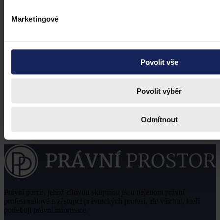
Marketingové
Povolit vše
Povolit výběr
Odmítnout
Právní portál, jehož cílovou skupinou jsou nejenom právní
profesionálové a zástupci právnických profesí, ale všichni, kteří
potřebují právní informace.