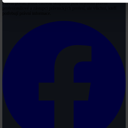
Právní portál, jehož cílovou skupinou jsou nejenom právní
profesionálové a zástupci právnických profesí, ale všichni, kteří
potřebují právní informace.