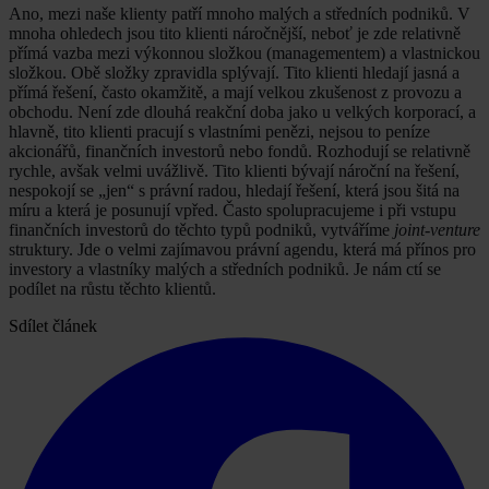
Ano, mezi naše klienty patří mnoho malých a středních podniků. V
mnoha ohledech jsou tito klienti náročnější, neboť je zde relativně
přímá vazba mezi výkonnou složkou (managementem) a vlastnickou
složkou. Obě složky zpravidla splývají. Tito klienti hledají jasná a
přímá řešení, často okamžitě, a mají velkou zkušenost z provozu a
obchodu. Není zde dlouhá reakční doba jako u velkých korporací, a
hlavně, tito klienti pracují s vlastními penězi, nejsou to peníze
akcionářů, finančních investorů nebo fondů. Rozhodují se relativně
rychle, avšak velmi uvážlivě. Tito klienti bývají nároční na řešení,
nespokojí se „jen“ s právní radou, hledají řešení, která jsou šitá na
míru a která je posunují vpřed. Často spolupracujeme i při vstupu
finančních investorů do těchto typů podniků, vytváříme
joint-venture
struktury. Jde o velmi zajímavou právní agendu, která má přínos pro
investory a vlastníky malých a středních podniků. Je nám ctí se
podílet na růstu těchto klientů.
Sdílet článek