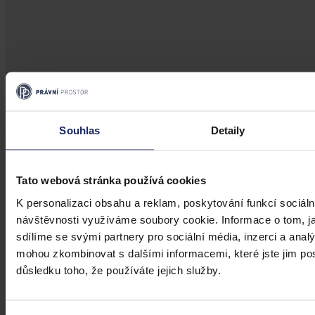
Články
Souhlas
Detaily
Kdy je možné sáhnout po jinak
urážlivých označeních?
Tato webová stránka používá cookies
Tento článek shrnuje nedávný rozsudek Evropského soudu pro
K personalizaci obsahu a reklam, poskytování funkcí sociáln
lidská práva (ESLP) v kauze Mortensen proti Dánsku, který může
návštěvnosti využíváme soubory cookie. Informace o tom, j
sehrát roli v dalším řešení obdobných případů na ochranu osobnosti,
sdílíme se svými partnery pro sociální média, inzerci a analý
zejména pokud se jedná o působení na sociálních sítích,
předchozího jednání poškozeného a reálných základů pro hodnotící
mohou zkombinovat s dalšími informacemi, které jste jim posk
úsudek.
Kolektiv autorů
•
3. srpna 2026, 07:37
důsledku toho, že používáte jejich služby.