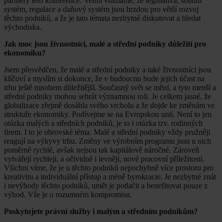
partnery této konference. Velmi vnímáme, že legislativa, soudní
systém, regulace a daňový systém jsou brzdou pro větší rozvoj
těchto podniků, a že je tato témata nezbytné diskutovat a hledat
východiska.
Jak moc jsou živnostníci, malé a střední podniky důležití pro
ekonomiku?
Jsem přesvědčen, že malé a střední podniky a také živnostníci jsou
klíčoví a myslím si dokonce, že v budoucnu bude jejich účast na
trhu ještě mnohem důležitější. Současný svět se mění, a tyto menší a
střední podniky mohou sehrát významnou roli. Je celkem jasné, že
globalizace zřejmě dosáhla svého vrcholu a že dojde ke změnám ve
struktuře ekonomiky. Podívejme se na Evropskou unii. Není to jen
otázka malých a středních podniků, je to i otázka tzv. rodinných
firem. I to je obrovské téma. Malé a střední podniky vždy pružněji
reagují na výkyvy trhu. Změny ve výrobním programu jsou u nich
poměrně rychlé, avšak nejsou tak kapitálově náročné. Zároveň
vytvářejí rychleji, a očividně i levněji, nové pracovní příležitosti.
Všichni víme, že je u těchto podniků nepochybně více prostoru pro
kreativitu a individuální přístup a méně byrokracie. Je nezbytné znát
i nevýhody těchto podniků, umět je potlačit a benefitovat pouze z
výhod. Vše je o rozumném kompromisu.
Poskytujete právní služby i malým a středním podnikům?