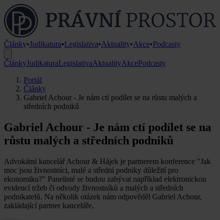
Články
•
Judikatura
•
Legislativa
•
Aktuality
•
Akce
•
Podcasty
Články
Judikatura
Legislativa
Aktuality
Akce
Podcasty
Portál
Články
Gabriel Achour - Je nám ctí podílet se na růstu malých a
středních podniků
Gabriel Achour - Je nám ctí podílet se na
růstu malých a středních podniků
Advokátní kancelář Achour & Hájek je partnerem konference "Jak
moc jsou živnostníci, malé a střední podniky důležití pro
ekonomiku?" Panelisté se budou zabývat například elektronickou
evidencí tržeb či odvody živnostníků a malých a středních
podnikatelů. Na několik otázek nám odpověděl Gabriel Achour,
zakládající partner kanceláře.