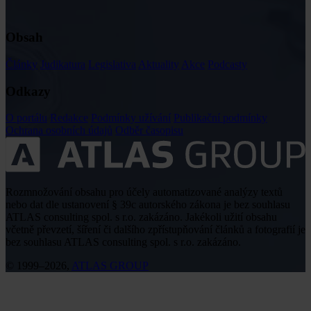
Obsah
Články
Judikatura
Legislativa
Aktuality
Akce
Podcasty
Odkazy
O portálu
Redakce
Podmínky užívání
Publikační podmínky
Ochrana osobních údajů
Odběr časopisu
Rozmnožování obsahu pro účely automatizované analýzy textů
nebo dat dle ustanovení § 39c autorského zákona je bez souhlasu
ATLAS consulting spol. s r.o. zakázáno. Jakékoli užití obsahu
včetně převzetí, šíření či dalšího zpřístupňování článků a fotografií je
bez souhlasu ATLAS consulting spol. s r.o. zakázáno.
© 1999–2026,
ATLAS GROUP