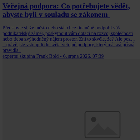
Veřejná podpora: Co potřebujete vědět,
abyste byli v souladu se zákonem
Představte si, že město nebo stát chce finančně podpořit váš
podnikatelský záměr, poskytnout vám dotaci na rozvoj společnosti
nebo třeba zvýhodněný nájem prostor. Zní to skvěle, že? Ale pozor
– právě jste vstoupili do světa veřejné podpory, který má svá přísná
pravidla.
expertní skupina Frank Bold
•
6. srpna 2026, 07:39