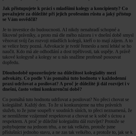
Jak přistupujete k práci s mladšími kolegy a koncipienty? Co
považujete za důležité při jejich profesním růstu a jaký přístup
se Vám osvědčil?
Je to investice do budoucnosti. AI nikdy nenahradí schopné a
šikovné právníky, a proto má dle mého názoru i v dnešní době smysl
věnovat svůj čas rozvoji mladších kolegů, kteří o to mají zájem. A to
se velice brzy pozná. Advokacie je tvrdé řemeslo a není lehké se ho
naučit. Kdo má ale odhodlání a dost trpělivosti, tak uspěje. A právě
takové kolegyně a kolegy se u nás snažíme profesně posouvat
dopředu.
Dlouhodobě upozorňujete na důležitost kolegiality mezi
advokáty. Co podle Vás pomáhá tuto hodnotu v každodenní
praxi udržovat a posilovat? A proč je důležité ji dál rozvíjet i v
dnešní, často velmi konkurenční době?
Co pomáhá tuto hodnotu udržovat a posilovat? No přeci chovat se
kolegiálně. Každý den. To že si konkurujeme na trhu právních
služeb, to že jsme soupeři v soudních síních, to přeci neznamená, že
se nemůžeme vzájemně respektovat a chovat se k sobě s úctou a
respektem. A proč je důležité kolegialitu dál rozvíjet? Protože se
pohybujeme na jednom trhu, a ne tak velkém, protože jsme
příslušníci jednoho stavu, a ne zas tak velkého, a protože to, jak se k