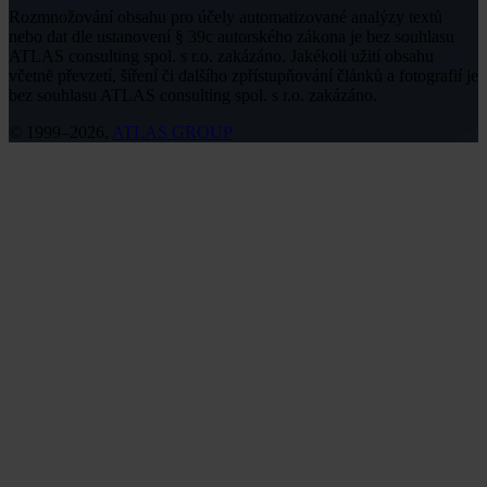
Rozmnožování obsahu pro účely automatizované analýzy textů
nebo dat dle ustanovení § 39c autorského zákona je bez souhlasu
ATLAS consulting spol. s r.o. zakázáno. Jakékoli užití obsahu
včetně převzetí, šíření či dalšího zpřístupňování článků a fotografií je
bez souhlasu ATLAS consulting spol. s r.o. zakázáno.
© 1999–2026,
ATLAS GROUP