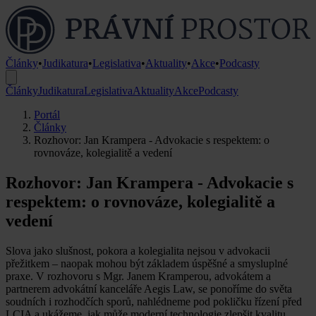
Články
•
Judikatura
•
Legislativa
•
Aktuality
•
Akce
•
Podcasty
Články
Judikatura
Legislativa
Aktuality
Akce
Podcasty
Portál
Články
Rozhovor: Jan Krampera - Advokacie s respektem: o
rovnováze, kolegialitě a vedení
Rozhovor: Jan Krampera - Advokacie s
respektem: o rovnováze, kolegialitě a
vedení
Slova jako slušnost, pokora a kolegialita nejsou v advokacii
přežitkem – naopak mohou být základem úspěšné a smysluplné
praxe. V rozhovoru s Mgr. Janem Kramperou, advokátem a
partnerem advokátní kanceláře Aegis Law, se ponoříme do světa
soudních i rozhodčích sporů, nahlédneme pod pokličku řízení před
LCIA a ukážeme, jak může moderní technologie zlepšit kvalitu