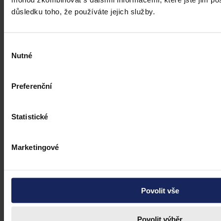
důsledku toho, že používáte jejich služby.
Výběr
Nutné
souhlasu
Preferenční
Statistické
Marketingové
Články
Povolit vše
Kdy je možné sáhnout po jinak
urážlivých označeních?
Povolit výběr