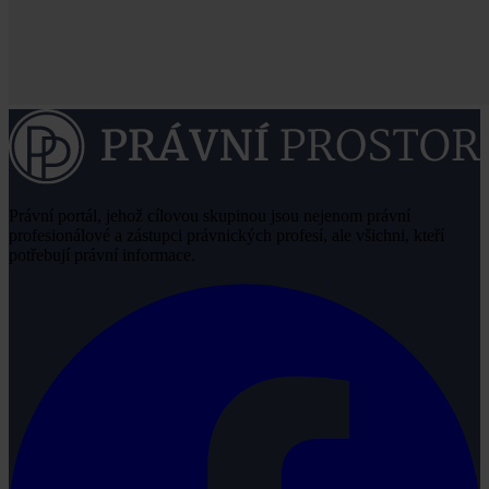
Právní portál, jehož cílovou skupinou jsou nejenom právní
profesionálové a zástupci právnických profesí, ale všichni, kteří
potřebují právní informace.