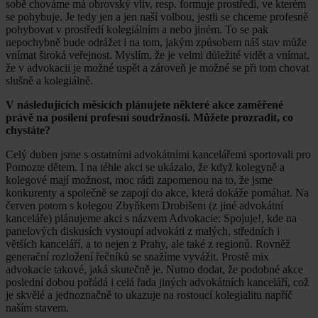
sobě chováme má obrovský vliv, resp. formuje prostředí, ve kterém
se pohybuje. Je tedy jen a jen naší volbou, jestli se chceme profesně
pohybovat v prostředí kolegiálním a nebo jiném. To se pak
nepochybně bude odrážet i na tom, jakým způsobem náš stav může
vnímat široká veřejnost. Myslím, že je velmi důležité vidět a vnímat,
že v advokacii je možné uspět a zároveň je možné se při tom chovat
slušně a kolegiálně.
V následujících měsících plánujete některé akce zaměřené
právě na posílení profesní soudržnosti. Můžete prozradit, co
chystáte?
Celý duben jsme s ostatními advokátními kancelářemi sportovali pro
Pomozte dětem. I na téhle akci se ukázalo, že když kolegyně a
kolegové mají možnost, moc rádi zapomenou na to, že jsme
konkurenty a společně se zapojí do akce, která dokáže pomáhat. Na
červen potom s kolegou Zbyňkem Drobišem (z jiné advokátní
kanceláře) plánujeme akci s názvem Advokacie: Spojuje!, kde na
panelových diskusích vystoupí advokáti z malých, středních i
větších kanceláří, a to nejen z Prahy, ale také z regionů. Rovněž
generační rozložení řečníků se snažíme vyvážit. Prostě mix
advokacie takové, jaká skutečně je. Nutno dodat, že podobné akce
poslední dobou pořádá i celá řada jiných advokátních kanceláří, což
je skvělé a jednoznačně to ukazuje na rostoucí kolegialitu napříč
naším stavem.