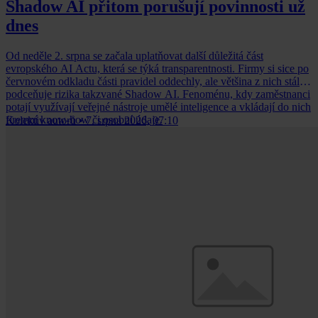
Shadow AI přitom porušují povinnosti už
dnes
Od neděle 2. srpna se začala uplatňovat další důležitá část
evropského AI Actu, která se týká transparentnosti. Firmy si sice po
červnovém odkladu části pravidel oddechly, ale většina z nich stále
podceňuje rizika takzvané Shadow AI. Fenoménu, kdy zaměstnanci
potají využívají veřejné nástroje umělé inteligence a vkládají do nich
firemní know-how či osobní údaje.
Kolektiv autorů
•
7. srpna 2026, 07:10