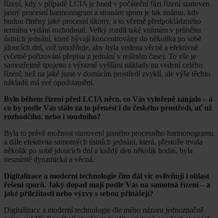
řízení, kdy v případě LCIA je hned v počáteční fázi řízení stanoven
jasný procesní harmonogram a stranám sporu je tak známo, kdy
budou činěny jaké procesní úkony, a to včetně předpokládaného
termínu vydání rozhodnutí. Velký rozdíl také vnímám v průběhu
ústních jednání, které bývají koncentrovány do několika po sobě
jdoucích dní, což umožňuje, aby byla vedena věcně a efektivně
(včetně pořizování přepisu z jednání v reálném čase). To vše je
samozřejmě spojeno s výrazně vyššími náklady na vedení celého
řízení, než na jaké jsme v domácím prostředí zvyklí, ale výše těchto
nákladů má své opodstatnění.
Bylo během řízení před LCIA něco, co Vás vyloženě zaujalo – a
co by podle Vás stálo za to přenést i do českého prostředí, ať už
rozhodčího, nebo i soudního?
Byla to právě možnost stanovení jasného procesního harmonogramu
a dále efektivita samotných ústních jednání, která, přestože trvala
několik po sobě jdoucích dní a každý den několik hodin, byla
nesmírně dynamická a věcná.
Digitalizace a moderní technologie čím dál víc ovlivňují i oblast
řešení sporů. Jaký dopad mají podle Vás na samotná řízení – a
jaké příležitosti nebo výzvy s sebou přinášejí?
Digitalizace a moderní technologie dle mého názoru jednoznačně