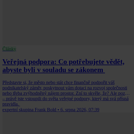
Články
Veřejná podpora: Co potřebujete vědět,
abyste byli v souladu se zákonem
Představte si, že město nebo stát chce finančně podpořit váš
podnikatelský záměr, poskytnout vám dotaci na rozvoj společnosti
nebo třeba zvýhodněný nájem prostor. Zní to skvěle, že? Ale pozor
– právě jste vstoupili do světa veřejné podpory, který má svá přísná
pravidla.
expertní skupina Frank Bold
•
6. srpna 2026, 07:39