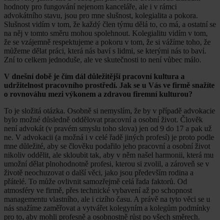
hodnoty pro fungování nejenom kanceláře, ale i v rámci
advokátního stavu, jsou pro mne slušnost, kolegialita a pokora.
Slušnost vidím v tom, že každý člen týmu dělá to, co má, a ostatní se
na něj v tomto směru mohou spolehnout. Kolegialitu vidím v tom,
že se vzájemně respektujeme a pokoru v tom, že si vážíme toho, že
můžeme dělat práci, která nás baví s lidmi, se kterými nás to baví.
Zní to celkem jednoduše, ale ve skutečnosti to není vůbec málo.
V dnešní době je čím dál důležitější pracovní kultura a
udržitelnost pracovního prostředí. Jak se u Vás ve firmě snažíte
o rovnováhu mezi výkonem a zdravou firemní kulturou?
To je složitá otázka. Osobně si nemyslím, že by v případě advokacie
bylo možné důsledně oddělovat pracovní a osobní život. Člověk
není advokát (v pravém smyslu toho slova) jen od 9 do 17 a pak už
ne. V advokacii (a možná i v celé řadě jiných profesí) je proto podle
mne důležité, aby se člověku podařilo jeho pracovní a osobní život
nikoliv oddělit, ale skloubit tak, aby v něm našel harmonii, která mu
umožní dělat plnohodnotně profesi, kterou si zvolil, a zároveň se v
životě neochuzovat o další věci, jako jsou především rodina a
přátelé. To může ovlivnit samozřejmě celá řada faktorů. Od
atmosféry ve firmě, přes technické vybavení až po schopnost
managementu vlastního, ale i cizího času. A právě na tyto věci se u
nás snažíme zaměřovat a vytvářet kolegyním a kolegům podmínky
pro to, aby mohli profesně a osobnostně růst po všech směrech.