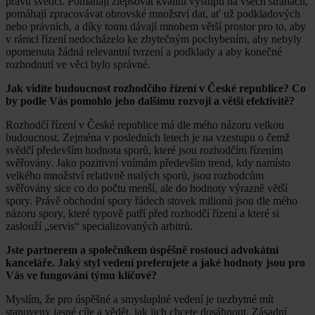
právu svědčí. Pomáhají zlepšovat kvalitu výstupů na všech stranách,
pomáhají zpracovávat obrovské množství dat, ať už podkladových
nebo právních, a díky tomu dávají mnohem větší prostor pro to, aby
v rámci řízení nedocházelo ke zbytečným pochybením, aby nebyly
opomenuta žádná relevantní tvrzení a podklady a aby konečné
rozhodnutí ve věci bylo správné.
Jak vidíte budoucnost rozhodčího řízení v České republice? Co
by podle Vás pomohlo jeho dalšímu rozvoji a větší efektivitě?
Rozhodčí řízení v České republice má dle mého názoru velkou
budoucnost. Zejména v posledních letech je na vzestupu o čemž
svědčí především hodnota sporů, které jsou rozhodčím řízením
svěřovány. Jako pozitivní vnímám především trend, kdy namísto
velkého množství relativně malých sporů, jsou rozhodcům
svěřovány sice co do počtu menší, ale do hodnoty výrazně větší
spory. Právě obchodní spory řádech stovek milionů jsou dle mého
názoru spory, které typově patří před rozhodčí řízení a které si
zaslouží „servis“ specializovaných arbitrů.
Jste partnerem a společníkem úspěšně rostoucí advokátní
kanceláře. Jaký styl vedení preferujete a jaké hodnoty jsou pro
Vás ve fungování týmu klíčové?
Myslím, že pro úspěšné a smysluplné vedení je nezbytné mít
stanoveny jasné cíle a vědět, jak jich chcete dosáhnout. Zásadní