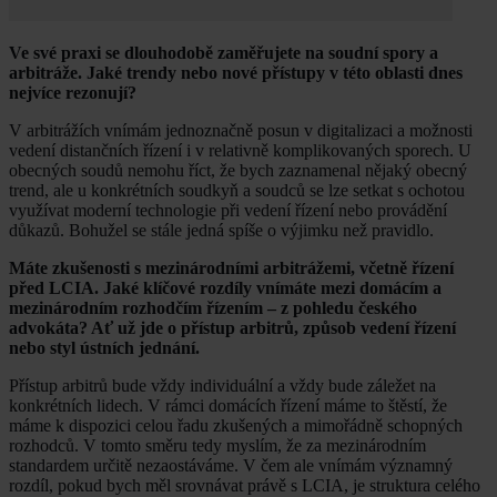
Ve své praxi se dlouhodobě zaměřujete na soudní spory a
arbitráže. Jaké trendy nebo nové přístupy v této oblasti dnes
nejvíce rezonují?
V arbitrážích vnímám jednoznačně posun v digitalizaci a možnosti
vedení distančních řízení i v relativně komplikovaných sporech. U
obecných soudů nemohu říct, že bych zaznamenal nějaký obecný
trend, ale u konkrétních soudkyň a soudců se lze setkat s ochotou
využívat moderní technologie při vedení řízení nebo provádění
důkazů. Bohužel se stále jedná spíše o výjimku než pravidlo.
Máte zkušenosti s mezinárodními arbitrážemi, včetně řízení
před LCIA. Jaké klíčové rozdíly vnímáte mezi domácím a
mezinárodním rozhodčím řízením – z pohledu českého
advokáta? Ať už jde o přístup arbitrů, způsob vedení řízení
nebo styl ústních jednání.
Přístup arbitrů bude vždy individuální a vždy bude záležet na
konkrétních lidech. V rámci domácích řízení máme to štěstí, že
máme k dispozici celou řadu zkušených a mimořádně schopných
rozhodců. V tomto směru tedy myslím, že za mezinárodním
standardem určitě nezaostáváme. V čem ale vnímám významný
rozdíl, pokud bych měl srovnávat právě s LCIA, je struktura celého