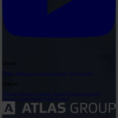
Obsah
Články
Judikatura
Legislativa
Aktuality
Akce
Podcasty
Odkazy
O portálu
Redakce
Podmínky užívání
Publikační podmínky
Ochrana osobních údajů
Odběr časopisu