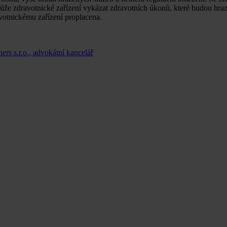
může zdravotnické zařízení vykázat zdravotních úkonů, které budou hra
avotnickému zařízení proplacena.
rs s.r.o., advokátní kancelář