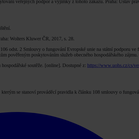
ování veřejných podpor a výjimky z tohoto zákazu. Praha: Ústav práv
štění.
aha: Wolters Kluwer ČR, 2017, s. 28.
. 106 odst. 2 Smlouvy o fungování Evropské unie na státní podporu ve 
nikům pověřeným poskytováním služeb obecného hospodářského zájmu.
hospodářské soutěže. [online]. Dostupné z:
https://www.uohs.cz/cs/ve
, kterým se stanoví prováděcí pravidla k článku 108 smlouvy o fungov