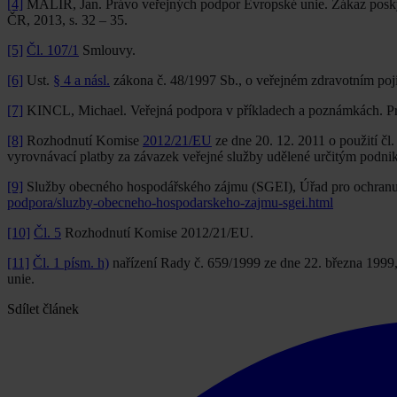
[4]
MALÍŘ, Jan. Právo veřejných podpor Evropské unie. Zákaz poskyt
ČR, 2013, s. 32 – 35.
[5]
Čl. 107/1
Smlouvy.
[6]
Ust.
§ 4 a násl.
zákona č. 48/1997 Sb., o veřejném zdravotním poji
[7]
KINCL, Michael. Veřejná podpora v příkladech a poznámkách. Pr
[8]
Rozhodnutí Komise
2012/21/EU
ze dne 20. 12. 2011 o použití čl
vyrovnávací platby za závazek veřejné služby udělené určitým pod
[9]
Služby obecného hospodářského zájmu (SGEI), Úřad pro ochranu 
podpora/sluzby-obecneho-hospodarskeho-zajmu-sgei.html
[10]
Čl. 5
Rozhodnutí Komise 2012/21/EU.
[11]
Čl. 1 písm. h)
nařízení Rady č. 659/1999 ze dne 22. března 1999
unie.
Sdílet článek