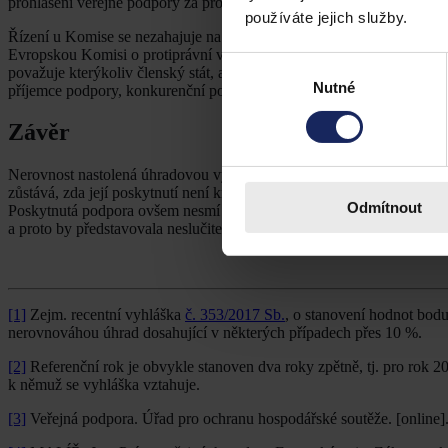
prohlášení veřejné podpory za protiprávní se však lze domáhat i soudn
používáte jejich služby.
Řízení u Komise se nezahajuje na návrh, Komise sama vyhodnotí na z
Evropskou Komisi o protiprávní veřejné podpoře je možné pomoci stíž
Výběr
považuje kterýkoliv členský stát, anebo osoba, podnik či sdružení p
Nutné
souhlasu
příjemce podpory, konkurenční podniky nebo profesní sdružení.
[11]
Závěr
Nerovnost nastolená úhradovou vyhláškou ve prospěch veřejných zdr
zůstává, zda její poskytnutí není kryto výjimkou, jelikož je možné, ž
Odmítnout
Poskytnutá podpora ovšem nesmí být nadměrná. Nadměrná platba značí
a proto by představovala neslučitelnou protiprávní veřejnou podporu.
[1]
Zejm. recentní vyhláška
č. 353/2017 Sb.
, o stanovení hodnot bod
nerovnováhou úhrad dosahující v některých případech přes 10 %.
[2]
Referenční rok je obvykle stanoven dva roky zpětně, tj. pro rok 20
k němuž se vyhláška vztahuje.
[3]
Veřejná podpora. Úřad pro ochranu hospodářské soutěže. [online]