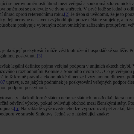
ující se nerovnoměrností úhrad mezi veřejná a soukromá zdravotnická z
noměrnost se projevuje ve dvou směrech. V prvé řadě se jedná o odli
ní úhrad oproti referenčnímu roku.
[2]
Je třeba si uvědomit, že je to pouze
ky. Její nerovné nastavení zvýhodňující pouze některé subjekty, a to z
 způsobem poskytuje vybraným zdravotnickým zařízením protiprávní ve
 jelikož její poskytování může vést k ohrožení hospodářské soutěže. P
egálnímu poskytnutí.
[3]
avšak legální definice pojmu veřejná podpora v unijních aktech chybí.
etizováno i rozhodnutími Komise a Soudního dvora EU. Co je veřejnou
 má totiž kromě právní a ekonomické dimenze i významnou dimenzi poli
107
upravuje, za jakých podmínek je poskytování veřejných podpor čle
jnou podporu poskytnout.
kytována v jakékoli formě státem nebo ze státních prostředků, která na
rčitá odvětví výroby, pokud ovlivňují obchod mezi členskými státy. Po
o jinak.
[5]
Na základě výše uvedeného lze vypozorovat pět znaků, kter
podporu ve smyslu Smlouvy. Jedná se o následující znaky: