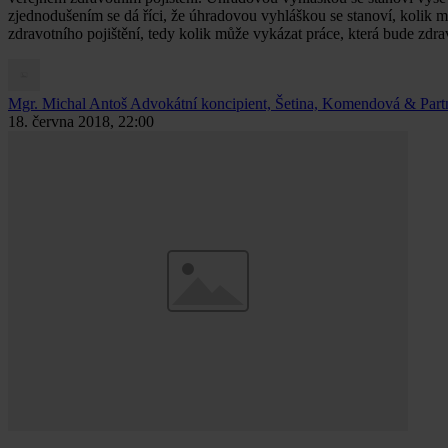
zjednodušením se dá říci, že úhradovou vyhláškou se stanoví, kolik 
zdravotního pojištění, tedy kolik může vykázat práce, která bude zdr
Mgr. Michal Antoš
Advokátní koncipient, Šetina, Komendová & Partne
18. června 2018, 22:00