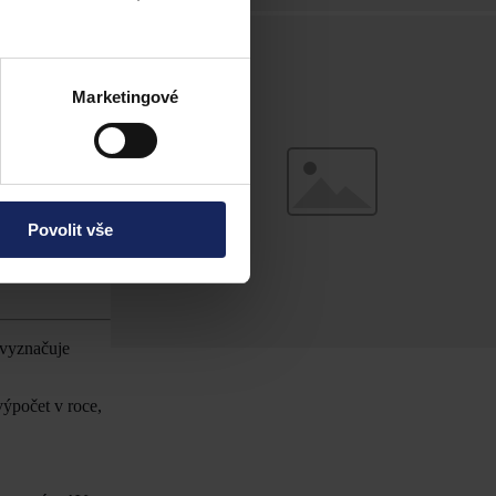
i. Informovat
a, za kterou se
y zejména
Marketingové
 Otázkou však
ájmu.
Povolit vše
dářského zájmu,
 vyznačuje
výpočet v roce,