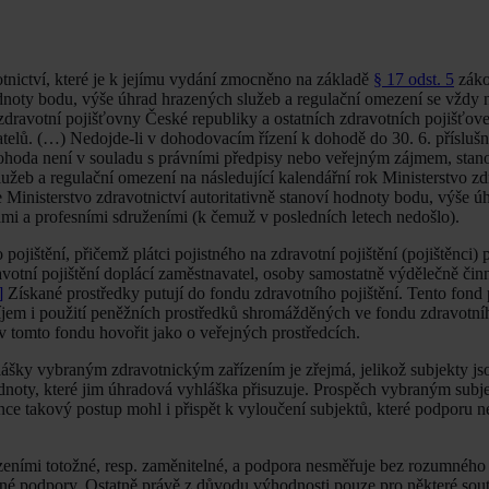
tnictví, které je k jejímu vydání zmocněno na základě
§ 17 odst. 5
záko
dnoty bodu, výše úhrad hrazených služeb a regulační omezení se vždy n
ravotní pojišťovny České republiky a ostatních zdravotních pojišťove
telů. (…) Nedojde-li v dohodovacím řízení k dohodě do 30. 6. přísluš
o dohoda není v souladu s právními předpisy nebo veřejným zájmem, stan
užeb a regulační omezení na následující kalendářní rok Ministerstvo zd
e Ministerstvo zdravotnictví autoritativně stanoví hodnoty bodu, výše 
mi a profesními sdruženími (k čemuž v posledních letech nedošlo).
ojištění, přičemž plátci pojistného na zdravotní pojištění (pojištěnci) 
ravotní pojištění doplácí zaměstnavatel, osoby samostatně výdělečně či
]
Získané prostředky putují do fondu zdravotního pojištění. Tento fond 
jem i použití peněžních prostředků shromážděných ve fondu zdravotního
 tomto fondu hovořit jako o veřejných prostředcích.
šky vybraným zdravotnickým zařízením je zřejmá, jelikož subjekty js
noty, které jim úhradová vyhláška přisuzuje. Prospěch vybraným subje
 takový postup mohl i přispět k vyloučení subjektů, které podporu n
zeními totožné, resp. zaměnitelné, a podpora nesměřuje bez rozumnéh
né podpory. Ostatně právě z důvodu výhodnosti pouze pro některé soutě