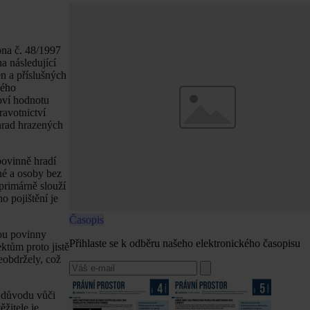
na č. 48/1997
a následující
n a příslušných
ného
oví hodnotu
ravotnictví
úhrad hrazených
povinně hradí
nné a osoby bez
primárně slouží
 pojištění je
Časopis
ou povinny
Přihlaste se k odběru našeho elektronického časopisu
ktům proto jistě
eobdržely, což
o důvodu vůči
žitele je