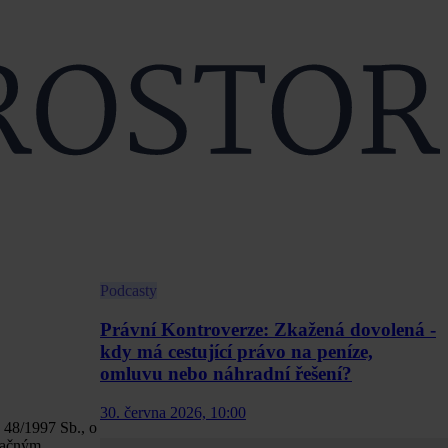
Podcasty
Právní Kontroverze: Zkažená dovolená -
kdy má cestující právo na peníze,
omluvu nebo náhradní řešení?
30. června 2026, 10:00
 48/1997 Sb., o
značným