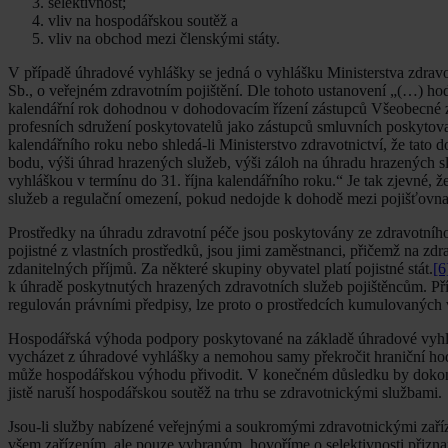
selektivnost;
vliv na hospodářskou soutěž a
vliv na obchod mezi členskými státy.
V případě úhradové vyhlášky se jedná o vyhlášku Ministerstva zdravo
Sb., o veřejném zdravotním pojištění. Dle tohoto ustanovení „(…) ho
kalendářní rok dohodnou v dohodovacím řízení zástupců Všeobecné zd
profesních sdružení poskytovatelů jako zástupců smluvních poskytova
kalendářního roku nebo shledá-li Ministerstvo zdravotnictví, že tat
bodu, výši úhrad hrazených služeb, výši záloh na úhradu hrazených sl
vyhláškou v termínu do 31. října kalendářního roku.“ Je tak zjevné, ž
služeb a regulační omezení, pokud nedojde k dohodě mezi pojišťovna
Prostředky na úhradu zdravotní péče jsou poskytovány ze zdravotního p
pojistné z vlastních prostředků, jsou jimi zaměstnanci, přičemž na zd
zdanitelných příjmů. Za některé skupiny obyvatel platí pojistné stát.
[6
k úhradě poskytnutých hrazených zdravotních služeb pojištěncům. Pří
regulován právními předpisy, lze proto o prostředcích kumulovaných v
Hospodářská výhoda podpory poskytované na základě úhradové vyhlá
vycházet z úhradové vyhlášky a nemohou samy překročit hraniční hod
může hospodářskou výhodu přivodit. V konečném důsledku by dokonce
jistě naruší hospodářskou soutěž na trhu se zdravotnickými službami.
Jsou-li služby nabízené veřejnými a soukromými zdravotnickými zaří
všem zařízením, ale pouze vybraným, hovoříme o selektivnosti přizna