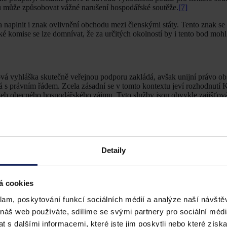
ků může způsobovat vážné narušení hospodářské soutěže.
[7]
 naplnit i znak ovlivnění obchodu mezi členskými státy. Tento znak se
é komise se lze domnívat, že za určitých okolností by i tento bod mohl
á vyhláška skutečně veřejnou podporu zakládá, avšak unijní právo ob
á s právním řádem. Zcela zásadní se v tomto kontextu jeví rozhodnutí
užeb obecného hospodářského zájmu. Tyto služby jsou obvykle zajišťová
skutečnost, že pokud by nebyly finančně podporovány veřejnými subjek
či rozsahu. Opodstatněnost finanční podpory služeb obecného zájmu ze
služeb.
[9]
Mezi služby obecného hospodářského zájmu patří takové slu
y nebo právě poskytování zdravotní péče.
, neměla by dle rozhodnutí SGEI podpora přesáhnout rozsah nezbytný 
Detaily
ě přiměřeného zisku.
[10]
Pro určení, zda se výjimka stanovená rozhod
 je proto třeba stanovit, zda platba skutečně pouze zajišťuje činnost 
 není nepřiměřená.
á cookies
klam, poskytování funkcí sociálních médií a analýze naší návšt
 náš web používáte, sdílíme se svými partnery pro sociální média
skytnuté veřejné podpoře. Řízení o protiprávnosti veřejné podpory ved
 s dalšími informacemi, které jste jim poskytli nebo které získa