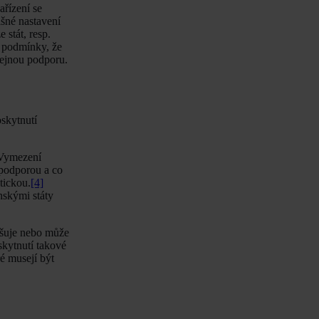
ařízení se
šné nastavení
 stát, resp.
a podmínky, že
řejnou podporu.
oskytnutí
 Vymezení
 podporou a co
tickou.
[4]
nskými státy
rušuje nebo může
skytnutí takové
é musejí být