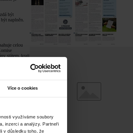
 zdá být
 být naplněn.
sahuje celou
 Komise
ny státem, kraji
ty, nebyly by
 strany
žby, jako
k pokrytí
Více o cookies
nutím SGEI
zdravotnických
ěvnosti využíváme soubory
, inzerci a analýzy. Partneři
e Komise,
li v důsledku toho, že