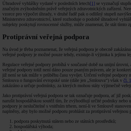
Úhradové vyhlášky vydané v posledních letech
[1]
se vyznačují stupň
značným zvýhodněním právě veřejných zdravotnických zařízení. Nerov
vzorce pro výpočet úhrady, v druhé řadě pak o odlišný stupeň navýše
Ministerstvo zdravotnictví, které rozhoduje o podobě úhradové vyhláš
subjekty poskytují rovnocenné služby, může znamenat, že stát tímto
Protiprávní veřejná podpora
Na úvod je třeba poznamenat, že veřejná podpora je obecně zakázána,
veřejné podpory je možné pouze tehdy, existuje-li výjimka k jejímu l
Regulace veřejné podpory probíhá v současné době na unijní úrovni, 
veřejné podpory totiž není dáno pouze psaným právem, ale je konkr
již není se tak může v průběhu času vyvíjet. Určení veřejné podpory
Smlouva o fungování evropské unie (dále jen „Smlouva“) však v
čl. 
zakázáno a určuje podmínky, za kterých mohou státy výjimečně veře
Jako protiprávní veřejná podpora se tak označuje podpora, ať již pos
narušit hospodářskou soutěž tím, že zvýhodňují určité podniky nebo u
podpory je neslučitelné s vnitřním trhem, není-li ve Smlouvě stanoven
naplněny, aby bylo možné podporu prohlásit za protiprávní veřejnou 
podpora poskytnutá státem nebo ze státních prostředků;
hospodářská výhoda;