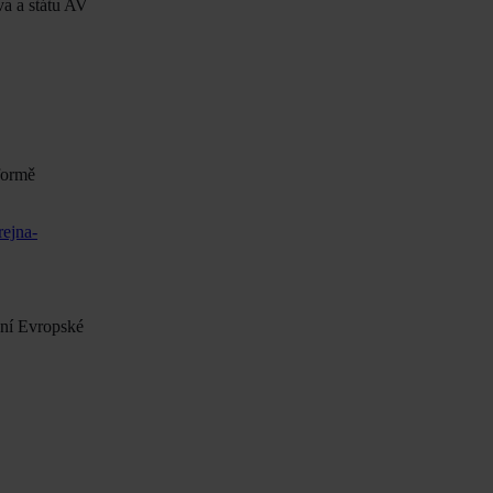
a a státu AV
formě
rejna-
ání Evropské