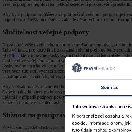
veřejná podpora regulována, jelikož selektivní poskytování prostřed
Aby byla podpora prohlášena za protiprávní veřejnou podporu je třeba
nejproblematičtější, nicméně na základě některých rozhodnutí Evropsk
Slučitelnost veřejné podpory
Na základě výše uvedeného rozboru je možné se domnívat, že úhradov
řadu výjimek, pro které jinak zakázaná veřejná podpora bude souladn
SGEI
[8]
, které upravuje poskytování podpory za účelem zajištění sl
či obcemi ve veřejném zájmu a specifickým znakem těchto služeb je 
poskytovány na trhu vůbec nebo by byly poskytovány v nižší kvalitě 
veřejných subjektů vychází z tržního selhání v oblasti nabídky těchto 
uspokojování sociálních potřeb, přeprava cestujících, poštovní služb
Aby se však předešlo neodůvodněnému narušení hospodářské soutěže
Souhlas
čistých nákladů, které podnik vynaložil při poskytování služby, včetn
uplatní i v případě podpory poskytované na základě úhradové vyhlášky,
zařízení, nebo je ve skutečnosti její účel zcela odlišný a zda její výše
Tato webová stránka použív
Stížnost na protiprávní veřejnou podporu
K personalizaci obsahu a re
cookie. Informace o tom, jak
Zbývá zodpovědět otázku, jaká obrana se nabízí proti protiprávně po
tyto údaje mohou zkombinovat