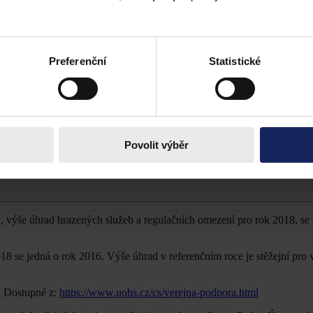
í cestou.
ákladě předložených informací, zda se podáním bude zabývat, či nikol
nosti na veřejnou podporu, kterou je oprávněna podat zúčastněná osob
odniků, jejichž zájmy by mohly být ovlivněny poskytnutím podpory, ted
Preferenční
Statistické
avotnických zařízení zdá se naplňuje všechny znaky veřejné podpory.
e jejím prostřednictvím jsou zajištěny služby obecného hospodářského z
Povolit výběr
, že její poskytnutí není potřebné k zajištění služeb obecného hospo
u, výše úhrad hrazených služeb a regulačních omezení pro rok 2018, se
18 se jedná o rok 2016. Výše úhrad v referenčním roce je stěžejní pro 
. Dostupné z:
https://www.uohs.cz/cs/verejna-podpora.html