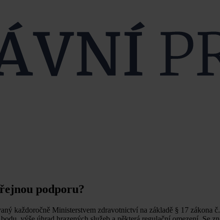
eřejnou podporu?
ný každoročně Ministerstvem zdravotnictví na základě § 17 zákona č.
 bodu, výše úhrad hrazených služeb a některá regulační omezení. Se 