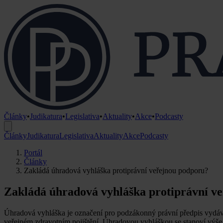
Články
•
Judikatura
•
Legislativa
•
Aktuality
•
Akce
•
Podcasty
Články
Judikatura
Legislativa
Aktuality
Akce
Podcasty
Portál
Články
Zakládá úhradová vyhláška protiprávní veřejnou podporu?
Zakládá úhradová vyhláška protiprávní v
Úhradová vyhláška je označení pro podzákonný právní předpis vydáva
veřejném zdravotním pojištění. Úhradovou vyhláškou se stanoví výše