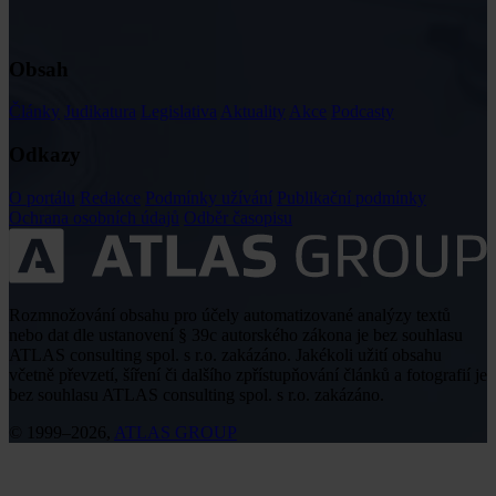
Obsah
Články
Judikatura
Legislativa
Aktuality
Akce
Podcasty
Odkazy
O portálu
Redakce
Podmínky užívání
Publikační podmínky
Ochrana osobních údajů
Odběr časopisu
Rozmnožování obsahu pro účely automatizované analýzy textů
nebo dat dle ustanovení § 39c autorského zákona je bez souhlasu
ATLAS consulting spol. s r.o. zakázáno. Jakékoli užití obsahu
včetně převzetí, šíření či dalšího zpřístupňování článků a fotografií je
bez souhlasu ATLAS consulting spol. s r.o. zakázáno.
© 1999–2026,
ATLAS GROUP