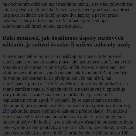
na obchodním oddělení mají rozdílnou mzdu, je to však zdůvodněno
tak, že jeden z nich ovládá tři cizí jazyky, které používá a má deset
let praxe, zatímco ten druhý pouze dva jazyky a pět let praxe,
nejedná se tedy o diskriminaci. V případě porušení opět
zaměstnavateli hrozí pokuta za přestupek.
Další možností, jak dosáhnout úspory mzdových
nákladů, je snížení úvazku či snížení náhrady mzdy
Zaměstnavatelé se nyní často dostávají do situace, kdy pro své
zaměstnance nemají dostatek práce, ale mzdu musí zaměstnanci dle
zákoníku práce hradit v plné výši. Snížit úvazek zaměstnanci lze
však pouze dohodou a zaměstnavatel tak k tomuto řešení nemůže
přistoupit jednostranně. Za předpokladu, že tak učiní, má
zaměstnanec právo na 100 % výdělku, a to z důvodů překážek na
straně zaměstnavatele. Nejjednodušší a nejefektivnější způsob je
vždy dohoda se zaměstnancem, například na placeném či
neplaceném volnu apod. V případě, že se zaměstnanec nechce
dohodnout, pro zaměstnavatele je možné řešení postupovat podle
§
209
zákoníku práce (splňuje-li zákonné předpoklady). Nemůže-li
zaměstnavatel zaměstnancům přidělovat práci v rozsahu týdenní
pracovní doby (40 hodin), a to z důvodu dočasného omezení odbytu
jeho výrobků nebo poptávky po jeho službách, lze náhradu mzdy za
tento čas snížit až na úroveň 60 % průměrného výdělku místo 100