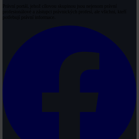
Právní portál, jehož cílovou skupinou jsou nejenom právní
profesionálové a zástupci právnických profesí, ale všichni, kteří
potřebují právní informace.