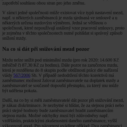
zapotřebí souhlasu obou stran pro jeho změnu.
V rámci jedné společnosti může existovat více typů nastavení mezd,
např. u některých zaměstnanců je mzda sjednaná ve smlouvě a u
některých určena mzdovým výměrem. Jedná se většinou o
společnosti, které nepoužívají ustálený vzor pracovní smlouvy, proto
je zejména v těchto společnostech nutné pohlídat si správný způsob
snížení mzdy.
Na co si dát při snižování mezd pozor
Mzdu nelze snížit pod minimální mzdu (pro rok 2020: 14.600 Kč
měsíčně či 87,30 Kč za hodinu). Dále pozor na zaručenou mzdu,
která je rozdělena do 8 skupin podle obtížnosti práce dle nařízení
vlády
567/2006
Sb. V případě nedodržení těchto korektivů má
zaměstnanec možnost žalovat zaměstnavatele na doplatek mzdy a
zaměstnavatel se současně dopouští přestupku, za který mu může
být udělena pokuta.
Další, na co by si měli zaměstnavatelé dát pozor při snižování mezd,
je zákaz diskriminace. Je nezbytné si hlídat, že za stejnou práci nebo
práci stejné hodnoty bude zaměstnavatel hradit zaměstnancům
stejnou mzdu. Možné odchylky musí být zdůvodněny např.
vzděláním, praktickými zkušenostmi daného zaměstnance, vyšší
výkonností apod. Pro názornost uvádíme příklad: Dva zaměstnanci