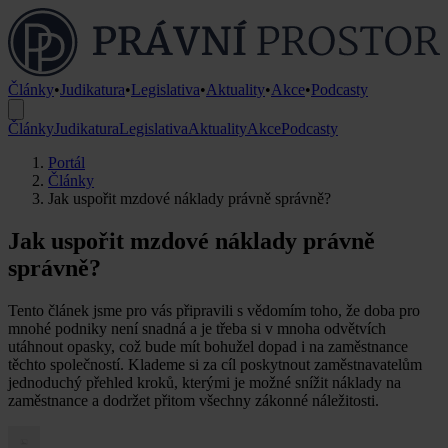
Články
•
Judikatura
•
Legislativa
•
Aktuality
•
Akce
•
Podcasty
Články
Judikatura
Legislativa
Aktuality
Akce
Podcasty
Portál
Články
Jak uspořit mzdové náklady právně správně?
Jak uspořit mzdové náklady právně
správně?
Tento článek jsme pro vás připravili s vědomím toho, že doba pro
mnohé podniky není snadná a je třeba si v mnoha odvětvích
utáhnout opasky, což bude mít bohužel dopad i na zaměstnance
těchto společností. Klademe si za cíl poskytnout zaměstnavatelům
jednoduchý přehled kroků, kterými je možné snížit náklady na
zaměstnance a dodržet přitom všechny zákonné náležitosti.