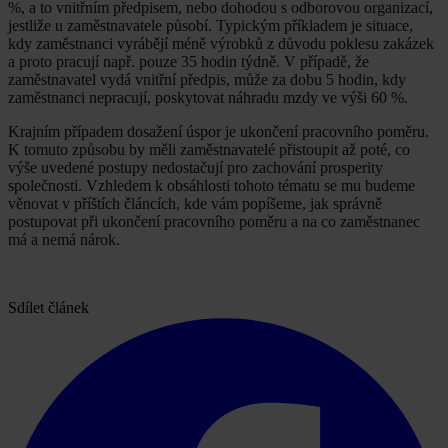
%, a to vnitřním předpisem, nebo dohodou s odborovou organizací,
jestliže u zaměstnavatele působí. Typickým příkladem je situace,
kdy zaměstnanci vyrábějí méně výrobků z důvodu poklesu zakázek
a proto pracují např. pouze 35 hodin týdně. V případě, že
zaměstnavatel vydá vnitřní předpis, může za dobu 5 hodin, kdy
zaměstnanci nepracují, poskytovat náhradu mzdy ve výši 60 %.
Krajním případem dosažení úspor je ukončení pracovního poměru.
K tomuto způsobu by měli zaměstnavatelé přistoupit až poté, co
výše uvedené postupy nedostačují pro zachování prosperity
společnosti. Vzhledem k obsáhlosti tohoto tématu se mu budeme
věnovat v příštích článcích, kde vám popíšeme, jak správně
postupovat při ukončení pracovního poměru a na co zaměstnanec
má a nemá nárok.
Sdílet článek