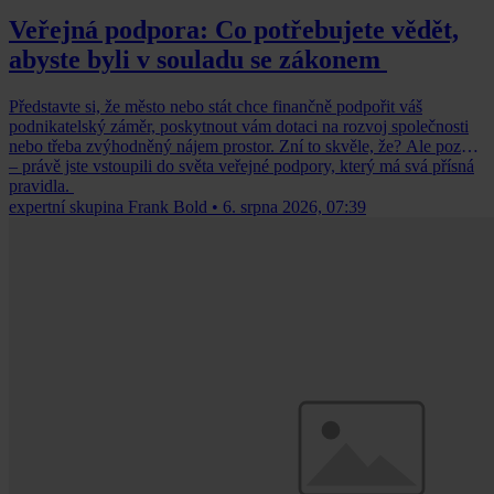
Veřejná podpora: Co potřebujete vědět,
abyste byli v souladu se zákonem
Představte si, že město nebo stát chce finančně podpořit váš
podnikatelský záměr, poskytnout vám dotaci na rozvoj společnosti
nebo třeba zvýhodněný nájem prostor. Zní to skvěle, že? Ale pozor
– právě jste vstoupili do světa veřejné podpory, který má svá přísná
pravidla.
expertní skupina Frank Bold
•
6. srpna 2026, 07:39