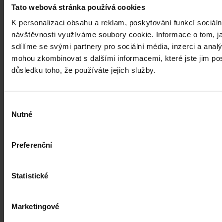
Tato webová stránka používá cookies
K personalizaci obsahu a reklam, poskytování funkcí sociáln
návštěvnosti využíváme soubory cookie. Informace o tom, j
sdílíme se svými partnery pro sociální média, inzerci a analý
mohou zkombinovat s dalšími informacemi, které jste jim posk
důsledku toho, že používáte jejich služby.
Články
Výběr
Kdy je možné sáhnout po jinak
Nutné
souhlasu
urážlivých označeních?
Preferenční
Tento článek shrnuje nedávný rozsudek Evropského soudu pro
lidská práva (ESLP) v kauze Mortensen proti Dánsku, který může
sehrát roli v dalším řešení obdobných případů na ochranu osobnosti,
zejména pokud se jedná o působení na sociálních sítích,
Statistické
předchozího jednání poškozeného a reálných základů pro hodnotící
úsudek.
Kolektiv autorů
•
3. srpna 2026, 07:37
Marketingové