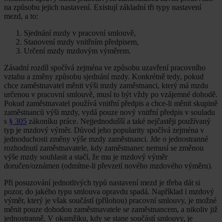
na způsobu jejich nastavení. Existují základní tři typy nastavení
mezd, a to:
Sjednání mzdy v pracovní smlouvě,
Stanovení mzdy vnitřním předpisem,
Určení mzdy mzdovým výměrem.
Zásadní rozdíl spočívá zejména ve způsobu uzavření pracovního
vztahu a změny způsobu sjednání mzdy. Konkrétně tedy, pokud
chce zaměstnavatel měnit výši mzdy zaměstnanci, který má mzdu
určenou v pracovní smlouvě, musí to být vždy po vzájemné dohodě.
Pokud zaměstnavatel používá vnitřní předpis a chce-li měnit skupině
zaměstnanců výši mzdy, vydá pouze nový vnitřní předpis v souladu
s
§ 305
zákoníku práce. Nejjednodušší a také nejčastěji používaný
typ je mzdový výměr. Důvod jeho popularity spočívá zejména v
jednoduchosti změny výše mzdy zaměstnanci. Jde o jednostranné
rozhodnutí zaměstnavatele, kdy zaměstnanec nemusí se změnou
výše mzdy souhlasit a stačí, že mu je mzdový výměr
doručen/oznámen (odmítne-li převzetí nového mzdového výměru).
Při posuzování jednotlivých typů nastavení mezd je třeba dát si
pozor, do jakého typu smlouva opravdu spadá. Například i mzdový
výměr, který je však součástí (přílohou) pracovní smlouvy, je možné
měnit pouze dohodou zaměstnavatele se zaměstnancem, a nikoliv již
jednostranně. V okamžiku, kdy se stane součástí smlouvy, je