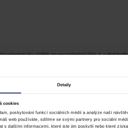
ým způsobem jako výdělek pro pracovněprávní účely, tj. z předchozíh
poň 21 dnů, použije se v souladu s
§ 356
zákoníku práce výdělek prav
nového výdělku ve výši 90 %. Z rozdílu částky druhé a první redukční 
řetí a druhé redukční hranice se započítává 30 % průměrného hodinov
ky se sečtou a získáme upravený redukovaný základ.
kladu. Zaokrouhluje se na haléře, teprve za celý kalendářní měsíc se
Detaily
á cookies
klam, poskytování funkcí sociálních médií a analýze naší návšt
 náš web používáte, sdílíme se svými partnery pro sociální média
antne-zvysi/
 s dalšími informacemi, které jste jim poskytli nebo které získa