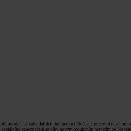
dobí prvních 14 kalendářních dnů nemoci (dočasné pracovní neschopnos
ou sociálního zabezpečení se díky novým redukčním hranicím od Novéh