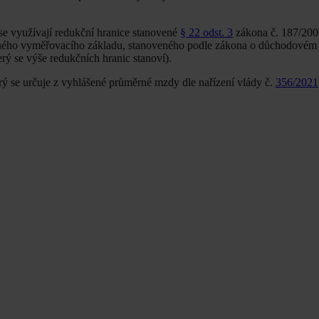
e využívají redukční hranice stanovené
§ 22 odst. 3
zákona č. 187/200
ého vyměřovacího základu, stanoveného podle zákona o důchodovém p
rý se výše redukčních hranic stanoví).
ý se určuje z vyhlášené průměrné mzdy dle nařízení vlády č.
356/2021