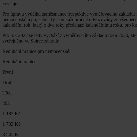
zvyšuje.
Pro úpravu výdělku zaměstnance (respektive vyměřovacího základu) s
nemocenském pojištění. Ty jsou každoročně odvozovány ze všeobecn
kalendářní rok, který o dva roky předchází kalendářnímu roku, pro kte
Pro rok 2022 se tedy vychází z vyměřovacího základu roku 2020, kter
zveřejněno ve Sbírce zákonů:
Redukční hranice pro nemocenské:
Redukční hranice
První
Druhá
Třetí
2021
1 182 Kč
1 733 Kč
3 545 Kč