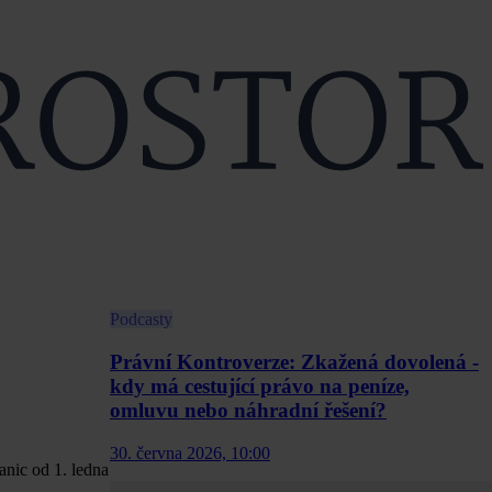
Podcasty
Právní Kontroverze: Zkažená dovolená -
kdy má cestující právo na peníze,
omluvu nebo náhradní řešení?
30. června 2026, 10:00
nic od 1. ledna