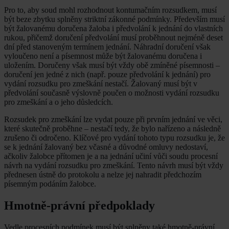
Pro to, aby soud mohl rozhodnout kontumačním rozsudkem, musí
být beze zbytku splněny striktní zákonné podmínky. Především musí
být žalovanému doručena žaloba i předvolání k jednání do vlastních
rukou, přičemž doručení předvolání musí proběhnout nejméně deset
dní před stanoveným termínem jednání. Náhradní doručení však
vyloučeno není a písemnost může být žalovanému doručena i
uložením. Doručeny však musí být vždy obě zmíněné písemnosti –
doručení jen jedné z nich (např. pouze předvolání k jednání) pro
vydání rozsudku pro zmeškání nestačí. Žalovaný musí být v
předvolání současně výslovně poučen o možnosti vydání rozsudku
pro zmeškání a o jeho důsledcích.
Rozsudek pro zmeškání lze vydat pouze při prvním jednání ve věci,
které skutečně proběhne – nestačí tedy, že bylo nařízeno a následně
zrušeno či odročeno. Klíčové pro vydání tohoto typu rozsudku je, že
se k jednání žalovaný bez včasné a důvodné omluvy nedostaví,
ačkoliv žalobce přítomen je a na jednání učiní vůči soudu procesní
návrh na vydání rozsudku pro zmeškání. Tento návrh musí být vždy
přednesen ústně do protokolu a nelze jej nahradit předchozím
písemným podáním žalobce.
Hmotně-právní předpoklady
Vedle procesních podmínek musí být splněny také hmotně-právní