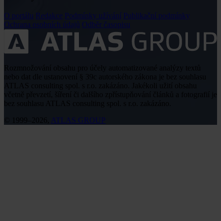
O portálu
Redakce
Podmínky užívání
Publikační podmínky
Ochrana osobních údajů
Odběr časopisu
Rozmnožování obsahu pro účely automatizované analýzy textů
nebo dat dle ustanovení § 39c autorského zákona je bez souhlasu
ATLAS consulting spol. s r.o. zakázáno. Jakékoli užití obsahu
včetně převzetí, šíření či dalšího zpřístupňování článků a fotografií je
bez souhlasu ATLAS consulting spol. s r.o. zakázáno.
© 1999–2026,
ATLAS GROUP