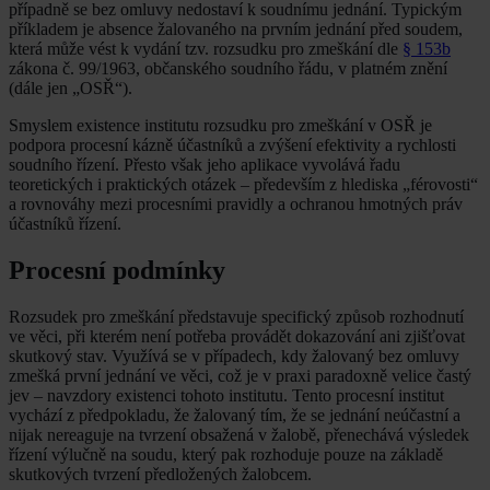
případně se bez omluvy nedostaví k soudnímu jednání. Typickým
příkladem je absence žalovaného na prvním jednání před soudem,
která může vést k vydání tzv. rozsudku pro zmeškání dle
§ 153b
zákona č. 99/1963, občanského soudního řádu, v platném znění
(dále jen „OSŘ“).
Smyslem existence institutu rozsudku pro zmeškání v OSŘ je
podpora procesní kázně účastníků a zvýšení efektivity a rychlosti
soudního řízení. Přesto však jeho aplikace vyvolává řadu
teoretických i praktických otázek – především z hlediska „férovosti“
a rovnováhy mezi procesními pravidly a ochranou hmotných práv
účastníků řízení.
Procesní podmínky
Rozsudek pro zmeškání představuje specifický způsob rozhodnutí
ve věci, při kterém není potřeba provádět dokazování ani zjišťovat
skutkový stav. Využívá se v případech, kdy žalovaný bez omluvy
zmešká první jednání ve věci, což je v praxi paradoxně velice častý
jev – navzdory existenci tohoto institutu. Tento procesní institut
vychází z předpokladu, že žalovaný tím, že se jednání neúčastní a
nijak nereaguje na tvrzení obsažená v žalobě, přenechává výsledek
řízení výlučně na soudu, který pak rozhoduje pouze na základě
skutkových tvrzení předložených žalobcem.