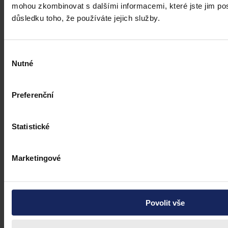
mohou zkombinovat s dalšími informacemi, které jste jim posk
Články
důsledku toho, že používáte jejich služby.
Budoucnost dokazování před soudy v
době AI
Výběr
Nutné
souhlasu
Umělá inteligence změní soudní proces. Je možné dnes považovat
digitální důkazy za věrohodné? Výzvy pro justici v době AI.
Preferenční
Hana Marešová
•
31. července 2026, 07:36
Statistické
Marketingové
Povolit vše