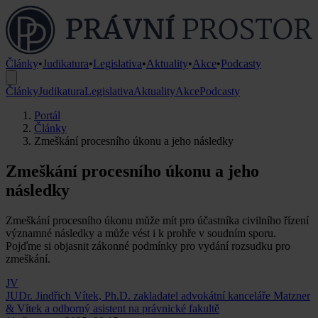
Články
•
Judikatura
•
Legislativa
•
Aktuality
•
Akce
•
Podcasty
Články
Judikatura
Legislativa
Aktuality
Akce
Podcasty
Portál
Články
Zmeškání procesního úkonu a jeho následky
Zmeškání procesního úkonu a jeho
následky
Zmeškání procesního úkonu může mít pro účastníka civilního řízení
významné následky a může vést i k prohře v soudním sporu.
Pojďme si objasnit zákonné podmínky pro vydání rozsudku pro
zmeškání.
JV
JUDr. Jindřich Vítek, Ph.D.
zakladatel advokátní kanceláře Matzner
& Vítek a odborný asistent na právnické fakultě