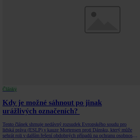
Články
Kdy je možné sáhnout po jinak
urážlivých označeních?
Tento článek shrnuje nedávný rozsudek Evropského soudu pro
lidská práva (ESLP) v kauze Mortensen proti Dánsku, který může
sehrát roli v dalším řešení obdobných případů na ochranu osobnosti,