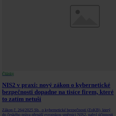
Články
NIS2 v praxi: nový zákon o kybernetické
bezpečnosti dopadne na tisíce firem, které
to zatím netuší
Zákon č. 264/2025 Sb., o kybernetické bezpečnosti (ZoKB), který
do českého práva přenáší evropskou směrnici NIS2, nabyl účinnosti