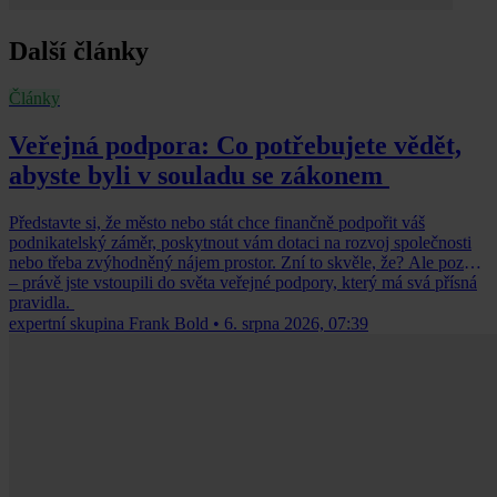
Další články
Články
Veřejná podpora: Co potřebujete vědět,
abyste byli v souladu se zákonem
Představte si, že město nebo stát chce finančně podpořit váš
podnikatelský záměr, poskytnout vám dotaci na rozvoj společnosti
nebo třeba zvýhodněný nájem prostor. Zní to skvěle, že? Ale pozor
– právě jste vstoupili do světa veřejné podpory, který má svá přísná
pravidla.
expertní skupina Frank Bold
•
6. srpna 2026, 07:39