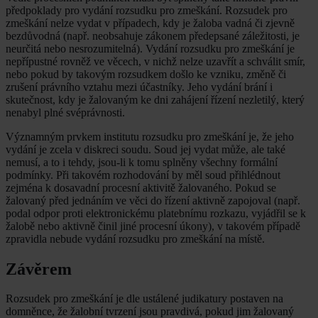
předpoklady pro vydání rozsudku pro zmeškání. Rozsudek pro
zmeškání nelze vydat v případech, kdy je žaloba vadná či zjevně
bezdůvodná (např. neobsahuje zákonem předepsané záležitosti, je
neurčitá nebo nesrozumitelná). Vydání rozsudku pro zmeškání je
nepřípustné rovněž ve věcech, v nichž nelze uzavřít a schválit smír,
nebo pokud by takovým rozsudkem došlo ke vzniku, změně či
zrušení právního vztahu mezi účastníky. Jeho vydání brání i
skutečnost, kdy je žalovaným ke dni zahájení řízení nezletilý, který
nenabyl plné svéprávnosti.
Významným prvkem institutu rozsudku pro zmeškání je, že jeho
vydání je zcela v diskreci soudu. Soud jej vydat může, ale také
nemusí, a to i tehdy, jsou-li k tomu splněny všechny formální
podmínky. Při takovém rozhodování by měl soud přihlédnout
zejména k dosavadní procesní aktivitě žalovaného. Pokud se
žalovaný před jednáním ve věci do řízení aktivně zapojoval (např.
podal odpor proti elektronickému platebnímu rozkazu, vyjádřil se k
žalobě nebo aktivně činil jiné procesní úkony), v takovém případě
zpravidla nebude vydání rozsudku pro zmeškání na místě.
Závěrem
Rozsudek pro zmeškání je dle ustálené judikatury postaven na
domněnce, že žalobní tvrzení jsou pravdivá, pokud jim žalovaný