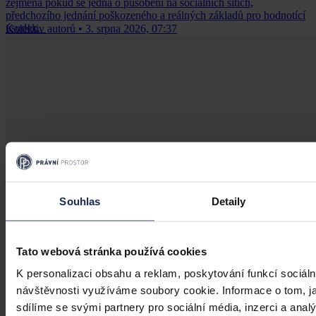
zejména pokud se jedná o působení na sociálních sítích,
předchozího jednání poškozeného a reálných základů pro hodnotící
úsudek.
Kolektiv autorů
•
3. srpna 2026, 07:37
Souhlas
Detaily
Tato webová stránka používá cookies
K personalizaci obsahu a reklam, poskytování funkcí sociáln
návštěvnosti využíváme soubory cookie. Informace o tom, j
sdílíme se svými partnery pro sociální média, inzerci a analý