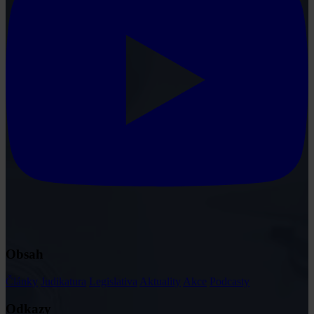
Obsah
Články
Judikatura
Legislativa
Aktuality
Akce
Podcasty
Odkazy