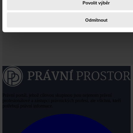
Povolit výběr
Odmítnout
Právní portál, jehož cílovou skupinou jsou nejenom právní
profesionálové a zástupci právnických profesí, ale všichni, kteří
potřebují právní informace.