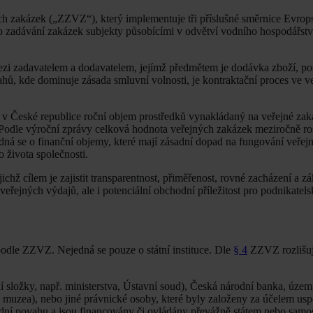
ch zakázek („ZZVZ“), který implementuje tři příslušné směrnice Evrops
 o zadávání zakázek subjekty působícími v odvětví vodního hospodářství
i zadavatelem a dodavatelem, jejímž předmětem je dodávka zboží, pos
hů, kde dominuje zásada smluvní volnosti, je kontraktační proces ve v
e v České republice roční objem prostředků vynakládaný na veřejné za
odle výroční zprávy celková hodnota veřejných zakázek meziročně rost
dná se o finanční objemy, které mají zásadní dopad na fungování veřejn
 života společnosti.
jichž cílem je zajistit transparentnost, přiměřenost, rovné zacházení a z
řejných výdajů, ale i potenciální obchodní příležitost pro podnikatels
odle ZZVZ. Nejedná se pouze o státní instituce. Dle
§ 4
ZZVZ rozlišuj
ční složky, např. ministerstva, Ústavní soud), Česká národní banka, úz
e, muzea), nebo jiné právnické osoby, které byly založeny za účelem us
dní povahu a jsou financovány či ovládány převážně státem nebo samo