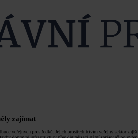
měly zajímat
ribuce veřejných prostředků. Jejich prostřednictvím veřejný sektor zajiš
avby dopravní infrastruktury přes digitalizaci státní správy až po vyb