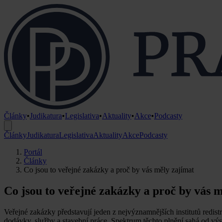
Články
•
Judikatura
•
Legislativa
•
Aktuality
•
Akce
•
Podcasty
Články
Judikatura
Legislativa
Aktuality
Akce
Podcasty
Portál
Články
Co jsou to veřejné zakázky a proč by vás měly zajímat
Co jsou to veřejné zakázky a proč by vás 
Veřejné zakázky představují jeden z nejvýznamnějších institutů redist
dodávky, služby a stavební práce. Spektrum těchto plnění sahá od výst