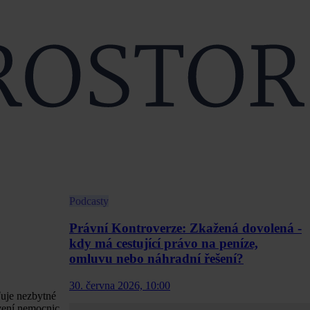
Podcasty
Právní Kontroverze: Zkažená dovolená -
kdy má cestující právo na peníze,
omluvu nebo náhradní řešení?
30. června 2026, 10:00
ťuje nezbytné
avení nemocnic.