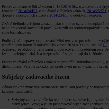
Proces zadávání se řídí zákonem č.
134/2016
Sb., o zadávání veřejný
konkrétně
2014/24/EU
, o zadávání veřejných zakázek,
2014/25/EU
,
dopravy a poštovních služeb a
2014/23/EU
, o udělování koncesí.
ZZVZ definuje veřejnou zakázku jako smlouvu uzavřenou úplatně mez
nebo provedení stavebních prací. Na rozdíl od soukromoprávních vzta
silně formalizován.
Podle výroční zprávy vypracované Ministerstvem pro místní rozvoj j
téměř bilionu korun. Konkrétně šlo v roce 2024 o 993 miliard Kč.
[1]
P
očekávat, že obdobný trend nárůstu pokračoval i v předešlém roce. Je
kvalitu veřejných služeb a bezprostředně se promítají do každodenního
Proces zadávání veřejných zakázek se proto řídí striktními pravidly, je
diskriminace. Veřejné zakázky tak představují nejen významný prvek ve
Subjekty zadávacího řízení
Zákon striktně vymezuje okruh osob, které jsou povinny postupovat p
kategorií zadavatelů:
Veřejný zadavatel
: Česká republika (respektive její organiza
celky (obce, kraje) a jejich příspěvkové organizace (nemocnic
potřeb veřejného zájmu, které nemají průmyslovou nebo obcho