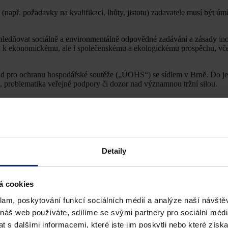
 (např. požadavky na kvalifikaci, lhůty, jistotu) zadavatele musí být úm
edňovat sociálně a environmentálně odpovědné zadávání a zásady ino
ejen k ekonomickému, ale i společenskému a ekologickému prospěchu, vč
řad pro ochranu hospodářské soutěže („ÚOHS“) se sídlem v Brně. Do j
 problematika veřejné podpory či dozor nad významnou tržní silou.
žovatelů. Pro dodavatele to znamená existenci efektivních nástrojů pr
rokem je podání námitek přímo zadavateli. V případě jejich odmítnutí 
OHS.
y veřejné správy, ale i pro management soukromých společností, které 
rativně náročný, jeho zvládnutí otevírá dveře ke stabilnějším obchodním
Detaily
á cookies
nt/uploads/2013/07/V%C3%BDro%C4%8Dn%C3%AD-zpr%C3%A1va-o-elek
klam, poskytování funkcí sociálních médií a analýze naší návšt
 náš web používáte, sdílíme se svými partnery pro sociální média
 s dalšími informacemi, které jste jim poskytli nebo které získa