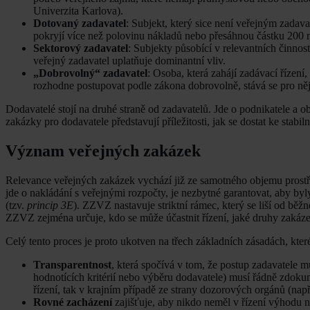
Univerzita Karlova).
Dotovaný zadavatel
: Subjekt, který sice není veřejným zadav
pokryjí více než polovinu nákladů nebo přesáhnou částku 200 
Sektorový zadavatel
: Subjekty působící v relevantních činnos
veřejný zadavatel uplatňuje dominantní vliv.
„Dobrovolný“ zadavatel
: Osoba, která zahájí zadávací řízení
rozhodne postupovat podle zákona dobrovolně, stává se pro ně
Dodavatelé stojí na druhé straně od zadavatelů. Jde o podnikatele a 
zakázky pro dodavatele představují příležitosti, jak se dostat ke stab
Význam veřejných zakázek
Relevance veřejných zakázek vychází již ze samotného objemu prostř
jde o nakládání s veřejnými rozpočty, je nezbytné garantovat, aby byl
(tzv.
princip 3E
). ZZVZ nastavuje striktní rámec, který se liší od bě
ZZVZ zejména určuje, kdo se může účastnit řízení, jaké druhy zakázek
Celý tento proces je proto ukotven na třech základních zásadách, které 
Transparentnost
, která spočívá v tom, že postup zadavatele 
hodnotících kritérií nebo výběru dodavatele) musí řádně zdoku
řízení, tak v krajním případě ze strany dozorových orgánů (na
Rovné zacházení
zajišťuje, aby nikdo neměl v řízení výhodu 