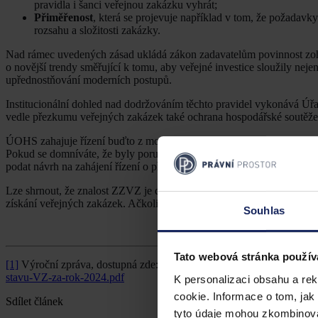
pravidla i šanci veřejnou zakázku vyhrát;
Přiměřenost
, která se projevuje například v tom, že požadavky
rozsahu a složitosti zakázky.
Nad rámec uvedených zásad ukládá zákon zadavatelům povinnost zohl
o novější trendy směřující k tomu, aby veřejné investice sloužily n
upřednostňování moderních postupů.
Institucionální dohled nad dodržováním těchto pravidel vykonává Ú
vedle přezkumu veřejných zakázek také ochrana hospodářské soutěže,
ÚOHS zahajuje řízení buďto z moci úřední, nebo na základě návrhu stě
Pokud se domníváte, že byly porušeny podmínky soutěže, primárním k
podat návrh na zahájení řízení o přezkoumání úkonů zadavatele k Ú
Lze shrnout, že znalost ZZVZ je dnes nezbytností nejen pro pracovník
získání veřejných zakázek. Ačkoliv se může proces jevit jako administ
Souhlas
Tato webová stránka použív
[1]
Výroční zpráva, dostupná zde:
https://portal-vz.cz/wp-conte
stavu-VZ-za-rok-2024.pdf
K personalizaci obsahu a re
cookie. Informace o tom, jak
Sdílet článek
tyto údaje mohou zkombinovat