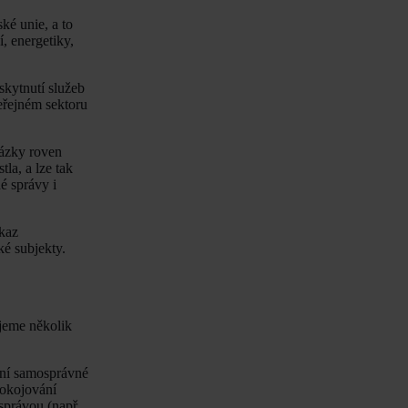
ké unie, a to
, energetiky,
kytnutí služeb
eřejném sektoru
kázky roven
la, a lze tak
é správy i
ákaz
ké subjekty.
eme několik
emní samosprávné
pokojování
správou (např.