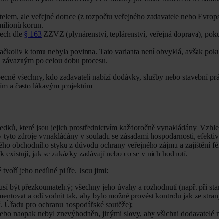
atelem, ale veřejné dotace (z rozpočtu veřejného zadavatele nebo Evrop
milionů korun.
tech dle
§ 163
ZZVZ (plynárenství, teplárenství, veřejná doprava), pok
, ačkoliv k tomu nebyla povinna. Tato varianta není obvyklá, avšak pok
j závazným po celou dobu procesu.
obecně všechny, kdo zadavateli nabízí dodávky, služby nebo stavební pr
ilním a často lákavým projektům.
edků, které jsou jejich prostřednictvím každoročně vynakládány. Vzhl
y tyto zdroje vynakládány v souladu se zásadami hospodárnosti, efektivn
žného obchodního styku z důvodu ochrany veřejného zájmu a zajištění fé
 existují, jak se zakázky zadávají nebo co se v nich hodnotí.
tvoří jeho nedílné pilíře. Jsou jimi:
musí být přezkoumatelný; všechny jeho úvahy a rozhodnutí (např. při st
mentovat a odůvodnit tak, aby bylo možné provést kontrolu jak ze stran
př. Úřadu pro ochranu hospodářské soutěže);
nebo naopak nebyl znevýhodněn, jinými slovy, aby všichni dodavatelé m