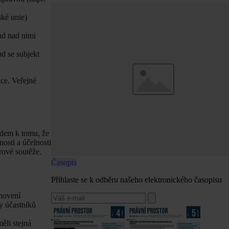
ské unie)
ud nad nimi
ud se subjekt
áce. Veřejné
edem k tomu, že
osti a účelnosti
rové soutěže.
Časopis
Přihlaste se k odběru našeho elektronického časopisu
anovení
y účastníků
ěli stejná