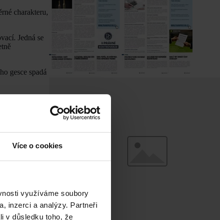
ěrné charakteru,
vací. Jedná se
etně
eho gesce spadá
ávní obrany.
lze následně
aspirují na
 příležitostem.
Více o cookies
tronizaci-a-
ěvnosti využíváme soubory
, inzerci a analýzy. Partneři
li v důsledku toho, že