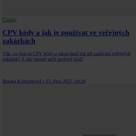
Články
CPV kódy a jak je používat ve veřejných
zakázkách
Víte, co jsou to CPV kódy a jakou hrají roli při zadávání veřejných
zakázek? A jak vlastně určit správný kód?
Blanka Kohoutková
•
23. října 2025, 04:20