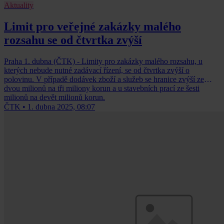
Aktuality
Limit pro veřejné zakázky malého
rozsahu se od čtvrtka zvýší
Praha 1. dubna (ČTK) - Limity pro zakázky malého rozsahu, u
kterých nebude nutné zadávací řízení, se od čtvrtka zvýší o
polovinu. V případě dodávek zboží a služeb se hranice zvýší ze
dvou milionů na tři miliony korun a u stavebních prací ze šesti
milionů na devět milionů korun.
ČTK
•
1. dubna 2025, 08:07