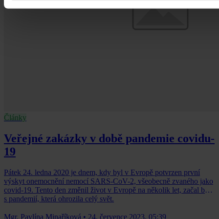
Články
Veřejné zakázky v době pandemie covidu-
19
Pátek 24. ledna 2020 je dnem, kdy byl v Evropě potvrzen první
výskyt onemocnění nemocí SARS-CoV-2, všeobecně zvaného jako
covid-19. Tento den změnil život v Evropě na několik let, začal boj
s pandemií, která ohrozila celý svět.
Mgr. Pavlína Minaříková
•
24. července 2023, 05:39