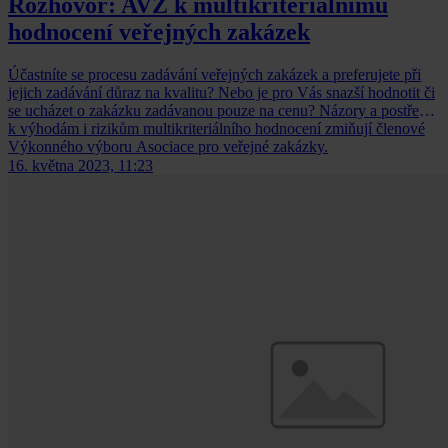
Rozhovor: AVZ k multikriteriálnímu
hodnocení veřejných zakázek
Účastníte se procesu zadávání veřejných zakázek a preferujete při
jejich zadávání důraz na kvalitu? Nebo je pro Vás snazší hodnotit či
se ucházet o zakázku zadávanou pouze na cenu? Názory a postřehy
k výhodám i rizikům multikriteriálního hodnocení zmiňují členové
Výkonného výboru Asociace pro veřejné zakázky.
16. května 2023, 11:23