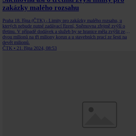
zakázky malého rozsahu
Praha 18. října (ČTK) - Limity pro zakázky malého rozsahu, u
kterých nebude nutné zadávací řízení, Sněmovna zřejmě zvýší o
třetinu. V případě dodávek a služeb by se hranice měla zvýšit ze
dvou milionů na tři miliony korun a u stavebních prací ze šesti na
devět milionů.
ČTK
•
21. října 2024, 08:53