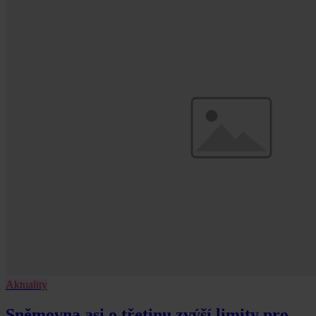
Aktuality
Sněmovna asi o třetinu zvýší limity pro