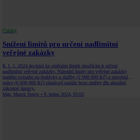
Články
Snížení limitů pro určení nadlimitní
veřejné zakázky
K 1. 1. 2024 dochází ke změnám limitů sloužícím k určení
nadlimitní veřejné zakázky. Národní limity pro veřejné zakázky
malého rozsahu na dodávky a služby (2 000 000 Kč) a stavební
práce (6 000 000 Kč) zůstávají nadále beze změny dle aktuální
zákonné úpravy.
Mgr. Marek Šmejc
•
9. ledna 2024, 05:02