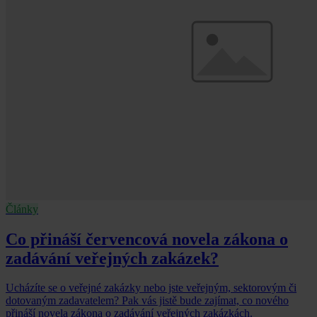
Články
Co přináší červencová novela zákona o
zadávání veřejných zakázek?
Ucházíte se o veřejné zakázky nebo jste veřejným, sektorovým či
dotovaným zadavatelem? Pak vás jistě bude zajímat, co nového
přináší novela zákona o zadávání veřejných zakázkách.