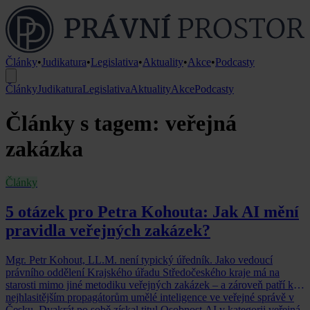
Články
•
Judikatura
•
Legislativa
•
Aktuality
•
Akce
•
Podcasty
Články
Judikatura
Legislativa
Aktuality
Akce
Podcasty
Články s tagem: veřejná
zakázka
Články
5 otázek pro Petra Kohouta: Jak AI mění
pravidla veřejných zakázek?
Mgr. Petr Kohout, LL.M. není typický úředník. Jako vedoucí
právního oddělení Krajského úřadu Středočeského kraje má na
starosti mimo jiné metodiku veřejných zakázek – a zároveň patří k
nejhlasitějším propagátorům umělé inteligence ve veřejné správě v
Česku. Dvakrát po sobě získal titul Osobnost AI v kategorii veřejná