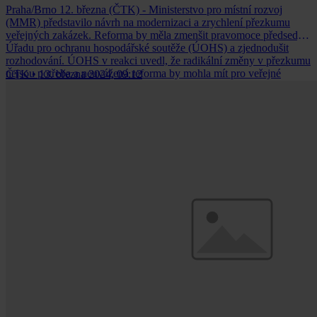
Praha/Brno 12. března (ČTK) - Ministerstvo pro místní rozvoj
(MMR) představilo návrh na modernizaci a zrychlení přezkumu
veřejných zakázek. Reforma by měla zmenšit pravomoce předsedy
Úřadu pro ochranu hospodářské soutěže (ÚOHS) a zjednodušit
rozhodování. ÚOHS v reakci uvedl, že radikální změny v přezkumu
nejsou potřeba a neuvážená reforma by mohla mít pro veřejné
ČTK
•
13. března 2024, 09:12
investování negativní účinky.