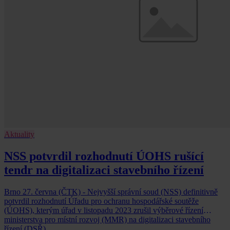
Aktuality
NSS potvrdil rozhodnutí ÚOHS rušící
tendr na digitalizaci stavebního řízení
Brno 27. června (ČTK) - Nejvyšší správní soud (NSS) definitivně
potvrdil rozhodnutí Úřadu pro ochranu hospodářské soutěže
(ÚOHS), kterým úřad v listopadu 2023 zrušil výběrové řízení
ministerstva pro místní rozvoj (MMR) na digitalizaci stavebního
řízení (DSŘ).