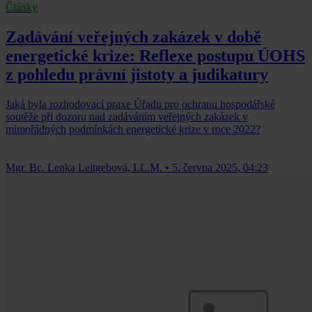
Články
Zadávání veřejných zakázek v době
energetické krize: Reflexe postupu ÚOHS
z pohledu právní jistoty a judikatury
Jaká byla rozhodovací praxe Úřadu pro ochranu hospodářské
soutěže při dozoru nad zadáváním veřejných zakázek v
mimořádných podmínkách energetické krize v roce 2022?
Mgr. Bc. Lenka Leitgebová, LL.M.
•
5. června 2025, 04:23