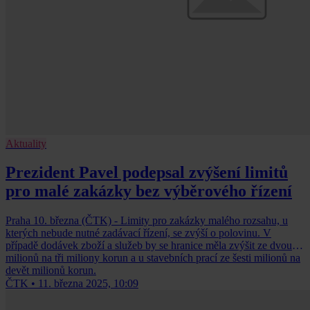
Aktuality
Prezident Pavel podepsal zvýšení limitů
pro malé zakázky bez výběrového řízení
Praha 10. března (ČTK) - Limity pro zakázky malého rozsahu, u
kterých nebude nutné zadávací řízení, se zvýší o polovinu. V
případě dodávek zboží a služeb by se hranice měla zvýšit ze dvou
milionů na tři miliony korun a u stavebních prací ze šesti milionů na
devět milionů korun.
ČTK
•
11. března 2025, 10:09