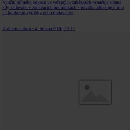
Využití přímého odkazu ve veřejných zakázkách označuje situaci,
kdy zadavatel v zadávacích podmínkách zpravidla odkazuje přímo
na konkrétní výrobky nebo dodavatele.
Kolektiv autorů
•
4. března 2026, 13:17