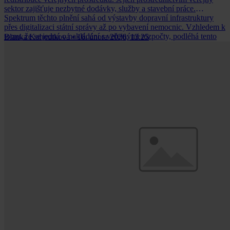
sektor zajišťuje nezbytné dodávky, služby a stavební práce.
Spektrum těchto plnění sahá od výstavby dopravní infrastruktury
přes digitalizaci státní správy až po vybavení nemocnic. Vzhledem k
tomu, že se jedná o nakládání s veřejnými rozpočty, podléhá tento
Blanka Kohoutková
•
16. února 2026, 13:25
proces přísné regulaci, jejímž cílem je zajistit efektivitu a
transparentnost.