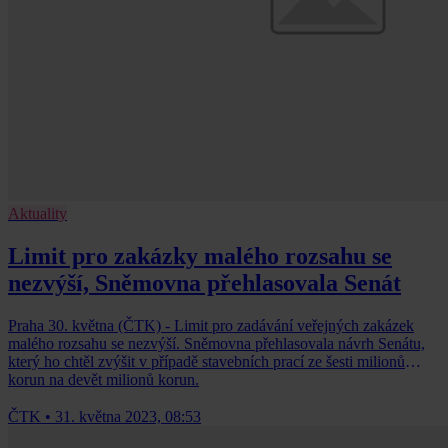
Aktuality
Limit pro zakázky malého rozsahu se
nezvýší, Sněmovna přehlasovala Senát
Praha 30. května (ČTK) - Limit pro zadávání veřejných zakázek
malého rozsahu se nezvýší. Sněmovna přehlasovala návrh Senátu,
který ho chtěl zvýšit v případě stavebních prací ze šesti milionů
korun na devět milionů korun.
ČTK
•
31. května 2023, 08:53