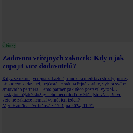
Články
Zadávání veřejných zakázek: Kdy a jak
zapojit více dodavatelů?
Když se řekne „veřejná zakázka“, mnozí si představí složitý proces,
při kterém zadavatel, nejčastěji orgán veřejné správy, vybírá svého
smluvního partnera. Tento partner pak něco postaví, vyrobí,
poskytne nějaké služby nebo něco dodá. Věděli jste však, že ve
veřejné zakázce nemusí vyhrát jen jeden?
Mgr. Kateřina Tvrdoňová
•
15. října 2024, 11:55