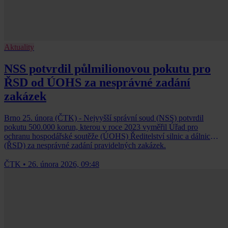
Aktuality
NSS potvrdil půlmilionovou pokutu pro
ŘSD od ÚOHS za nesprávné zadání
zakázek
Brno 25. února (ČTK) - Nejvyšší správní soud (NSS) potvrdil
pokutu 500.000 korun, kterou v roce 2023 vyměřil Úřad pro
ochranu hospodářské soutěže (ÚOHS) Ředitelství silnic a dálnic
(ŘSD) za nesprávné zadání pravidelných zakázek.
ČTK
•
26. února 2026, 09:48