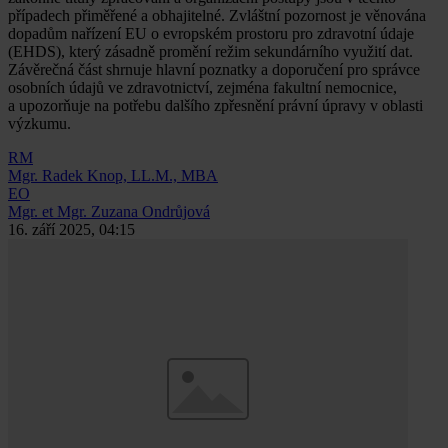
případech přiměřené a obhajitelné. Zvláštní pozornost je věnována
dopadům nařízení EU o evropském prostoru pro zdravotní údaje
(EHDS), který zásadně promění režim sekundárního využití dat.
Závěrečná část shrnuje hlavní poznatky a doporučení pro správce
osobních údajů ve zdravotnictví, zejména fakultní nemocnice,
a upozorňuje na potřebu dalšího zpřesnění právní úpravy v oblasti
výzkumu.
RM
Mgr. Radek Knop, LL.M., MBA
EO
Mgr. et Mgr. Zuzana Ondrůjová
16. září 2025, 04:15