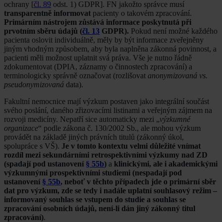
ochrany [
čl. 89
odst. 1) GDPR]. FN jakožto správce musí
transparentně informovat
pacienty o takovém zpracování.
Primárním nástrojem zůstává informace poskytnutá při
prvotním sběru údajů (
čl. 13
GDPR).
Pokud není možné každého
pacienta oslovit individuálně, měly by být informace zveřejněny
jiným vhodným způsobem, aby byla naplněna zákonná povinnost, a
pacienti měli možnost uplatnit svá práva. Vše je nutno řádně
zdokumentovat (DPIA, záznamy o činnostech zpracování) a
terminologicky správně označovat (rozlišovat
anonymizovaná vs.
pseudonymizovaná
data).
Fakultní nemocnice mají výzkum postaven jako integrální součást
svého poslání, daného zřizovacími listinami a veřejným zájmem na
rozvoji medicíny. Nepatří sice automaticky mezi „
výzkumné
organizace
“ podle zákona č. 130/2002 Sb., ale mohou výzkum
provádět na základě jiných právních titulů (zákonný úkol,
spolupráce s VŠ).
Je v tomto kontextu velmi důležité vnímat
rozdíl mezi sekundárními retrospektivními výzkumy nad ZD
(spadají pod ustanovení
§ 55b
)
a
klinickými, ale i akademickými
výzkumnými prospektivními studiemi (nespadají pod
ustanovení
§ 55b
, neboť v těchto případech jde o primární sběr
dat pro výzkum, zde se tedy i nadále uplatní souhlasový režim –
informovaný souhlas se vstupem do studie a souhlas se
zpracování osobních údajů, není-li dán jiný zákonný titul
zpracování)
.