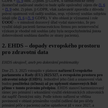
GDPR +
čl. 9
odst. 2) písm. j) GDPR, u farmaceutické firmy
(komerčně zadávané studie) to bude spíše oprávněný zájem dle
čl. 6
+
čl. 9
odst. 2) písm. j) GDPR, však zadavatelé zpravidla z důvodu
právní opatrnosti volí raději souhlas, resp. výslovný souhlas subjektu
údajů (dle
čl. 6
i
čl. 9
GDPR). V této oblasti je významná i role
ÚOOÚ
– v minulosti dozorový úřad vydal stanovisko, že pro
využití údajů pacientů farmaceutickou firmou pro neintervenční
výzkum je vhodné mít souhlas (aby byla nezpochybnitelná jistota
dobrovolnosti souhlasu daného ze strany pacienta).
2. EHDS – dopady evropského prostoru
pro zdravotní data
EHDS okrajově, aneb pro dokreslení problematiky
Dne 25. 3. 2025 vstoupilo v platnost
nařízení Evropského
parlamentu a Rady (EU) 2025/327, o evropském prostoru pro
zdravotní údaje (EHDS)
. Jednotlivé jeho části a ustanovení však
budou
použitelná (účinná) až po uplynutí stanovených lhůt
přímo v tomto právním předpisu
. EHDS stanoví harmonizovaný
rámec pro primární i sekundární využití elektronických zdravotních
dat napříč členskými státy. Podle tohoto nařízení se většina
povinností v oblasti primárního využití (sdílení dat pro účely
primární péče o pacienta) začne uplatňovat již v roce 2027, a