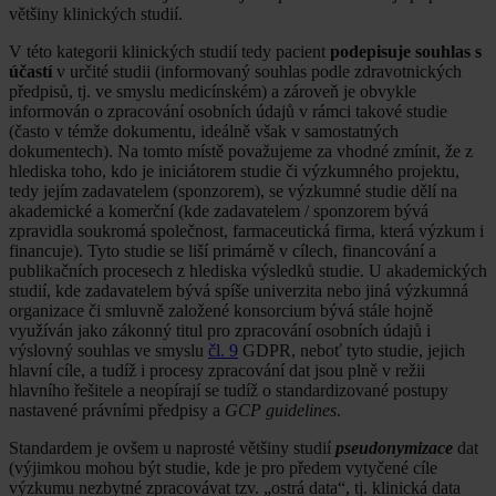
většiny klinických studií.
V této kategorii klinických studií tedy pacient
podepisuje souhlas s
účastí
v určité studii (informovaný souhlas podle zdravotnických
předpisů, tj. ve smyslu medicínském) a zároveň je obvykle
informován o zpracování osobních údajů v rámci takové studie
(často v témže dokumentu, ideálně však v samostatných
dokumentech). Na tomto místě považujeme za vhodné zmínit, že z
hlediska toho, kdo je iniciátorem studie či výzkumného projektu,
tedy jejím zadavatelem (sponzorem), se výzkumné studie dělí na
akademické a komerční (kde zadavatelem / sponzorem bývá
zpravidla soukromá společnost, farmaceutická firma, která výzkum i
financuje). Tyto studie se liší primárně v cílech, financování a
publikačních procesech z hlediska výsledků studie. U akademických
studií, kde zadavatelem bývá spíše univerzita nebo jiná výzkumná
organizace či smluvně založené konsorcium bývá stále hojně
využíván jako zákonný titul pro zpracování osobních údajů i
výslovný souhlas ve smyslu
čl. 9
GDPR, neboť tyto studie, jejich
hlavní cíle, a tudíž i procesy zpracování dat jsou plně v režii
hlavního řešitele a neopírají se tudíž o standardizované postupy
nastavené právními předpisy a
GCP guidelines
.
Standardem je ovšem u naprosté většiny studií
pseudonymizace
dat
(výjimkou mohou být studie, kde je pro předem vytyčené cíle
výzkumu nezbytné zpracovávat tzv. „ostrá data“, tj. klinická data