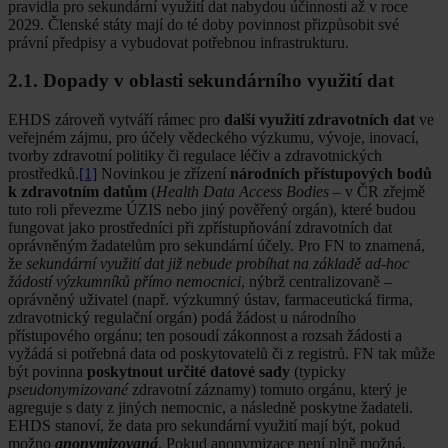
pravidla pro sekundární využití dat nabydou účinnosti až v roce
2029. Členské státy mají do té doby povinnost přizpůsobit své
právní předpisy a vybudovat potřebnou infrastrukturu.
2.1. Dopady v oblasti sekundárního využití dat
EHDS zároveň vytváří rámec pro
další využití zdravotních dat
ve
veřejném zájmu, pro účely vědeckého výzkumu, vývoje, inovací,
tvorby zdravotní politiky či regulace léčiv a zdravotnických
prostředků.
[1]
Novinkou je zřízení
národních přístupových bodů
k zdravotním datům
(
Health Data Access Bodies
– v ČR zřejmě
tuto roli převezme ÚZIS nebo jiný pověřený orgán), které budou
fungovat jako prostředníci při zpřístupňování zdravotních dat
oprávněným žadatelům pro sekundární účely. Pro FN to znamená,
že
sekundární využití dat již nebude probíhat na základě ad-hoc
žádostí výzkumníků přímo nemocnici
, nýbrž centralizovaně –
oprávněný uživatel (např. výzkumný ústav, farmaceutická firma,
zdravotnický regulační orgán) podá žádost u národního
přístupového orgánu; ten posoudí zákonnost a rozsah žádosti a
vyžádá si potřebná data od poskytovatelů či z registrů. FN tak může
být povinna
poskytnout určité datové sady
(typicky
pseudonymizované
zdravotní záznamy) tomuto orgánu, který je
agreguje s daty z jiných nemocnic, a následně poskytne žadateli.
EHDS stanoví, že data pro sekundární využití mají být, pokud
možno
anonymizovaná
. Pokud anonymizace není plně možná,