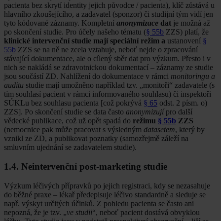
pacienta bez skrytí identity jejich původce / pacienta), klíč zůstává u
hlavního zkoušejícího, a zadavatel (sponzor) či studijní tým vidí jen
tyto kódované záznamy. Kompletní
anonymizace
dat
je možná až
po skončení studie. Pro účely našeho tématu (
§ 55b
ZZS) platí, že
klinické intervenční studie mají speciální režim a
ustanovení
§
55b
ZZS se na ně ne zcela vztahuje, neboť nejde o zpracování
stávající dokumentace, ale o cílený sběr dat pro výzkum. Přesto i v
nich se nakládá se zdravotnickou dokumentací – záznamy ze studie
jsou součástí ZD. Nahlížení do dokumentace v rámci
monitoringu a
auditu
studie mají umožněno například tzv. „monitoři“ zadavatele (s
tím souhlasí pacient v rámci informovaného souhlasu) či inspektoři
SÚKLu bez souhlasu pacienta [což pokrývá
§ 65
odst. 2 písm. o)
ZZS]. Po skončení studie se data často
anonymizují
pro další
vědecké publikace, což už opět spadá do
režimu
§ 55b
ZZS
(nemocnice pak může pracovat s výsledným
datasetem
, který by
vznikl ze ZD, a publikovat poznatky (samozřejmě záleží na
smluvním ujednání se zadavatelem studie).
1.4. Neintervenční post-marketing studie
Výzkum léčivých přípravků po jejich registraci, kdy se nezasahuje
do běžné praxe – lékař předepisuje léčivo standardně a sleduje se
např. výskyt určitých účinků. Z pohledu pacienta se často ani
nepozná, že je tzv. „
ve studii
“, neboť pacient dostává obvyklou