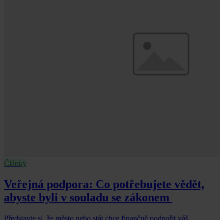
Články
Veřejná podpora: Co potřebujete vědět,
abyste byli v souladu se zákonem
Představte si, že město nebo stát chce finančně podpořit váš