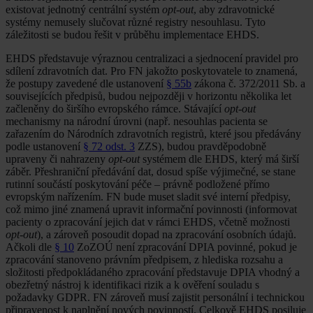
existovat jednotný centrální systém
opt-out
, aby zdravotnické
systémy nemusely slučovat různé registry nesouhlasu. Tyto
záležitosti se budou řešit v průběhu implementace EHDS.
EHDS představuje výraznou centralizaci a sjednocení pravidel pro
sdílení zdravotních dat. Pro FN jakožto poskytovatele to znamená,
že postupy zavedené dle ustanovení
§ 55b
zákona č. 372/2011 Sb. a
souvisejících předpisů, budou nejpozději v horizontu několika let
začleněny do širšího evropského rámce. Stávající
opt-out
mechanismy na národní úrovni (např. nesouhlas pacienta se
zařazením do Národních zdravotních registrů, které jsou předávány
podle ustanovení
§ 72 odst. 3
ZZS), budou pravděpodobně
upraveny či nahrazeny
opt-out
systémem dle EHDS, který má širší
záběr. Přeshraniční předávání dat, dosud spíše výjimečné, se stane
rutinní součástí poskytování péče – právně podložené přímo
evropským nařízením. FN bude muset sladit své interní předpisy,
což mimo jiné znamená upravit informační povinnosti (informovat
pacienty o zpracování jejich dat v rámci EHDS, včetně možnosti
opt-out
), a zároveň posoudit dopad na zpracování osobních údajů.
Ačkoli dle
§ 10
ZoZOÚ není zpracování DPIA povinné, pokud je
zpracování stanoveno právním předpisem, z hlediska rozsahu a
složitosti předpokládaného zpracování představuje DPIA vhodný a
obezřetný nástroj k identifikaci rizik a k ověření souladu s
požadavky GDPR. FN zároveň musí zajistit personální i technickou
připravenost k naplnění nových povinností. Celkově EHDS posiluje