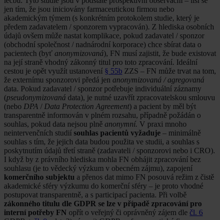
léčbu. Tyto studie jsou v podstatě prospektivní observační – liší se
jen tím, že jsou iniciovány farmaceutickou firmou nebo
akademickým týmem (s konkrétním protokolem studie, který je
předem zadavatelem / sponzorem vypracován). Z hlediska osobních
údajů ovšem může nastat komplikace, pokud zadavatel / sponzor
(obchodní společnost / nadnárodní korporace) chce sbírat data o
pacientech (byť
anonymizovaná
), FN musí zajistit, že bude existovat
na její straně vhodný zákonný titul pro toto zpracování. Ideální
cestou je opět využít ustanovení
§ 55b
ZZS – FN může trvat na tom,
že externímu sponzorovi předá jen
anonymizovaná / agregovaná
data. Pokud zadavatel / sponzor potřebuje individuální záznamy
(
pseudonymizovaná
data), je nutné uzavřít zpracovatelskou smlouvu
(nebo
DPA
/
Data Protection Agreement
) a pacient by měl být
transparentně informován v plném rozsahu, případně požádán o
souhlas, pokud data nejsou plně
anonymní.
V praxi mnoho
neintervenčních studií
souhlas pacientů vyžaduje
– minimálně
souhlas s tím, že jejich data budou použita ve studii, a souhlas s
poskytnutím údajů třetí straně (zadavateli / sponzorovi nebo i CRO).
I když by z právního hlediska mohla FN obhájit zpracování bez
souhlasu (je to vědecký výzkum v obecném zájmu), zapojení
komerčního subjektu
a přenos dat mimo FN posouvá režim z čistě
akademické sféry výzkumu do komerční sféry – je proto vhodné
postupovat transparentně, a s participací pacienta. Při volbě
zákonného titulu dle GDPR se lze v případě zpracování pro
interní potřeby FN
opřít o veřejný či oprávněný zájem dle
čl. 6