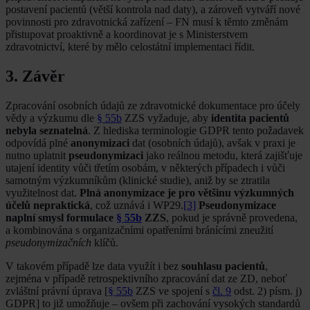
postavení pacientů (větší kontrola nad daty), a zároveň vytváří nové
povinnosti pro zdravotnická zařízení – FN musí k těmto změnám
přistupovat proaktivně a koordinovat je s Ministerstvem
zdravotnictví, které by mělo celostátní implementaci řídit.
3. Závěr
Zpracování osobních údajů ze zdravotnické dokumentace pro účely
vědy a výzkumu dle
§ 55b
ZZS vyžaduje, aby
identita pacientů
nebyla seznatelná
. Z hlediska terminologie GDPR tento požadavek
odpovídá plné
anonymizaci
dat (osobních údajů), avšak v praxi je
nutno uplatnit
pseudonymizaci
jako reálnou metodu, která zajišťuje
utajení identity vůči třetím osobám, v některých případech i vůči
samotným výzkumníkům (klinické studie), aniž by se ztratila
využitelnost dat.
Plná anonymizace je pro většinu výzkumných
účelů nepraktická
, což uznává i WP29.
[3]
Pseudonymizace
naplní smysl formulace
§ 55b
ZZS
, pokud je správně provedena,
a kombinována s organizačními opatřeními bránícími zneužití
pseudonymizačních
klíčů.
V takovém případě lze data využít i bez
souhlasu pacientů
,
zejména v případě retrospektivního zpracování dat ze ZD, neboť
zvláštní právní úprava [
§ 55b
ZZS ve spojení s
čl. 9
odst. 2) písm. j)
GDPR] to již umožňuje – ovšem při zachování vysokých standardů