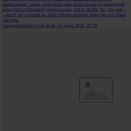
podnikatelský záměr, poskytnout vám dotaci na rozvoj společnosti
nebo třeba zvýhodněný nájem prostor. Zní to skvěle, že? Ale pozor
– právě jste vstoupili do světa veřejné podpory, který má svá přísná
pravidla.
expertní skupina Frank Bold
•
6. srpna 2026, 07:39