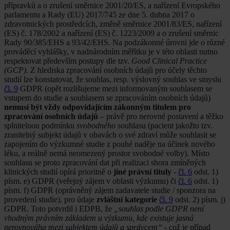
přípravků a o zrušení směrnice 2001/20/ES, a nařízení Evropského
parlamentu a Rady (EU) 2017/745 ze dne 5. dubna 2017 o
zdravotnických prostředcích, změně směrnice 2001/83/ES, nařízení
(ES) č. 178/2002 a nařízení (ES) č. 1223/2009 a o zrušení směrnic
Rady 90/385/EHS a 93/42/EHS. Na podzákonné úrovni jde o různé
prováděcí vyhlášky, v nadnárodním měřítku je v této oblasti nutno
respektovat především postupy dle tzv.
Good Clinical Practice
(GCP).
Z hlediska zpracování osobních údajů pro účely těchto
studií lze konstatovat, že souhlas, resp. výslovný souhlas ve smyslu
čl. 9
GDPR (opět rozlišujeme mezi informovaným souhlasem se
vstupem do studie a souhlasem se zpracováním osobních údajů)
nemusí být vždy odpovídajícím zákonným titulem pro
zpracování osobních údajů
– právě pro nerovné postavení a těžko
splnitelnou podmínku
svobodného
souhlasu (pacient jakožto tzv.
zranitelný subjekt údajů v obavách o své zdraví může souhlasit se
zapojením do výzkumné studie z pouhé naděje na účinek nového
léku, a reálně nemá neomezený prostor svobodné volby). Místo
souhlasu se proto zpracování dat při realizaci shora zmíněných
klinických studií opírá prioritně o
jiné právní tituly
-
čl. 6
odst. 1)
písm. e) GDPR (veřejný zájem v oblasti výzkumu) či
čl. 6
odst. 1)
písm. f) GDPR (oprávněný zájem zadavatele studie / sponzora na
provedení studie), pro údaje
zvláštní kategorie
čl. 9
odst. 2) písm. j)
GDPR. Toto potvrdil i EDPB, že
„souhlas podle GDPR není
vhodným právním základem u výzkumu, kde existuje jasná
nerovnováha mezi subjektem údajů a správcem“ -
což je případ