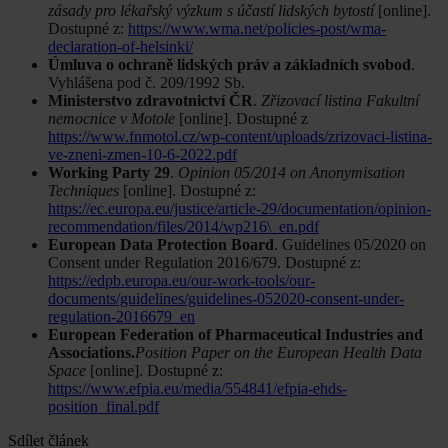
zásady pro lékařský výzkum s účastí lidských bytostí
[online].
Dostupné z:
https://www.wma.net/policies-post/wma-
declaration-of-helsinki/
Úmluva o ochraně lidských práv a základních svobod
.
Vyhlášena pod č. 209/1992 Sb.
Ministerstvo zdravotnictví ČR
.
Zřizovací listina Fakultní
nemocnice v Motole
[online]. Dostupné z
https://www.fnmotol.cz/wp-content/uploads/zrizovaci-listina-
ve-zneni-zmen-10-6-2022.pdf
Working Party 29
.
Opinion 05/2014 on Anonymisation
Techniques
[online]. Dostupné z:
https://ec.europa.eu/justice/article-29/documentation/opinion-
recommendation/files/2014/wp216\_en.pdf
European Data Protection Board
. Guidelines 05/2020 on
Consent under Regulation 2016/679. Dostupné z:
https://edpb.europa.eu/our-work-tools/our-
documents/guidelines/guidelines-052020-consent-under-
regulation-2016679_en
European Federation of Pharmaceutical Industries and
Associations.
Position Paper on the European Health Data
Space
[online]. Dostupné z:
https://www.efpia.eu/media/554841/efpia-ehds-
position_final.pdf
Sdílet článek