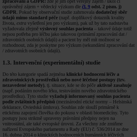
zpracování a GDPR:
zde je jím opět veřejný zájem / úkol či
oprávněný zájem + vědecký výzkum dle
čl. 9
odst. 2 písm. j)
GDPR
. Pokud by observační studie zahrnovala
dodatečný sběr
údajů mimo standard péče
(např. doplňkový dotazník kvality
života,
extra
vyšetření jen pro výzkum), pak už by tato nadstavba
vyžadovala zřejmě
výslovný souhlas pacienta
– takové údaje totiž
nejsou potřeba pro léčbu jako takovou (primární zpracování dat /
zdravotních osobních údajů) a pacient by měl mít možnost se
rozhodnout, zda je poskytne pro výzkum (sekundární zpracování dat
/ zdravotních osobních údajů).
1.3. Intervenční (experimentální) studie
Do této kategorie spadá zejména
klinické hodnocení léčiv a
zdravotnických prostředků nebo nové léčebné postupy (tzv.
nezavedené metody)
, tj. situace, kde se do péče
aktivně zasahuje
(např. podáním nového léku, testováním nového zdravotnického
prostředku). Tyto studie
vyžadují informovaný souhlas pacienta
podle zvláštních předpisů
(mezinárodní etické normy – Helsinská
deklarace, Oviedská úmluva). Souhlas zde slouží primárně k
etickému zapojení člověka do pokusu v oblasti biomedicíny. Tyto
postupy jsou striktně upraveny právními předpisy nejen na
vnitrostátní, ale také evropské úrovni. Za všechny zde zmiňme
nařízení Evropského parlamentu a Rady (EU) č. 536/2014 ze dne
16. dubna 2014 o klinických hodnoceních humánních léčivých