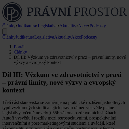
Články
•
Judikatura
•
Legislativa
•
Aktuality
•
Akce
•
Podcasty
Články
Judikatura
Legislativa
Aktuality
Akce
Podcasty
Portál
Články
Díl III: Výzkum ve zdravotnictví v praxi – právní limity, nové
výzvy a evropský kontext
Díl III: Výzkum ve zdravotnictví v praxi
– právní limity, nové výzvy a evropský
kontext
Třetí část stanoviska se zaměřuje na praktické rozlišení jednotlivých
typů výzkumných studií a jejich právní rámec ve světle platné
legislativy, včetně novely § 55b zákona o zdravotních službách.
Autoři vysvětlují rozdíly mezi retrospektivními, prospektivními,
intervenčními a post-marketingovými studiemi a uvádějí, které
zákonné tituly zpracování a organizační postupy jsou v těchto