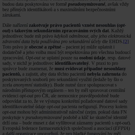
budou data poskytována ve formě
pseudonymizované
, avšak vždy
bez přímých identifikátorů a s maximálními bezpečnostními
zárukami.
Dále nařízení
zakotvuje právo pacientů vznést nesouhlas (
opt-
out
) s takovým sekundárním zpracováním svých dat
. Každý
jednotlivec bude mít právo
kdykoli odmítnout, aby jeho elektronická
zdravotní data byla používána pro sekundární účely
dle EHDS.
[2]
Toto právo je
obecné a zpětné
– pacient jej může uplatnit i
dodatečně a jeho volba musí být respektována pro všechna budoucí
zpracování.
Opt-out
se uplatní pouze na
osobní údaje
, resp. datové
sady, v nichž je jednotlivec
identifikovatelný
. V praxi to pro
správce bude znamenat, že
musí evidovat případné nesouhlasy
pacientů,
a zajistit, aby data těchto pacientů
nebyla zahrnuta
do
poskytovaných souborů pro sekundární využití (ledaže by šlo o
zcela
anonymní
statistiky). Bude nutné úzce spolupracovat s
národním přístupovým orgánem – ten by měl spravovat centrální
evidenci
opt-out
pro ČR, ale nemocnice pravděpodobně bude
odpovídat za to, že ve výstupu konkrétní požadované datové sady
identifikovatelné údaje
opt-out
pacienta nefigurují. Procesy kolem
opt-out
mohou být administrativně náročné (zejm. pokud data FN
poskytuje v
pseudonymizované
podobě a klíč ke skutečné identitě
drží ona – bude muset z dat vyfiltrovat záznamy pacientů s
opt-out
).
Evropská federace farmaceutických společností a asociací (
EFPIA
)
a další organizace upozorňují, že pro hladké fungování by měl