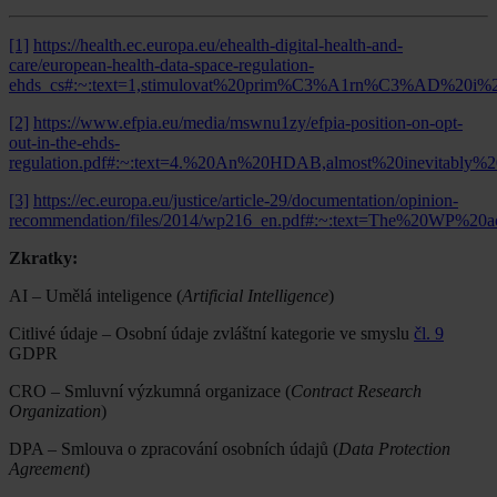
[1]
https://health.ec.europa.eu/ehealth-digital-health-and-
care/european-health-data-space-regulation-
ehds_cs#:~:text=1,stimulovat%20prim%C3%A1rn%C3%AD%
[2]
https://www.efpia.eu/media/mswnu1zy/efpia-position-on-opt-
out-in-the-ehds-
regulation.pdf#:~:text=4.%20An%20HDAB,almost%20inevitably%
[3]
https://ec.europa.eu/justice/article-29/documentation/opinion-
recommendation/files/2014/wp216_en.pdf#:~:text=The%20WP%20a
Zkratky:
AI – Umělá inteligence (
Artificial Intelligence
)
Citlivé údaje – Osobní údaje zvláštní kategorie ve smyslu
čl. 9
GDPR
CRO – Smluvní výzkumná organizace (
Contract Research
Organization
)
DPA – Smlouva o zpracování osobních údajů (
Data Protection
Agreement
)