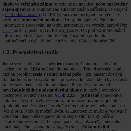
úkolu ve veřejném zájmu
(u veřejné nemocnice)
nebo oprávněný
zájem správce
(u soukromého zdravotnického zařízení), ve spojení
s
čl. 9 odst. 2 písm. j)
GDPR (zpracování nezbytné pro vědecký
výzkum).
Informační povinnost
lze splnit např. zveřejněním
informace o zpracování na webu nemocnice, ve výroční zprávě [viz
čl. 14
odst. 5) písm. b) GDPR a
§ 8
ZoZOÚ], protože individuální
informování tisíců pacientů by zřejmě naplnilo podmínku
nepřiměřeného úsilí. Nutné je též zapojení Etické komise FN.
1.2. Prospektivní studie
Jedná se o studie, kde se
předem
stanoví, že budou sledováni
pacienti od nynějška směrem do budoucna. Tyto observační studie
mohou probíhat
zcela v rámci běžné péče
– tzn. pacient dostává
standardní léčbu, a výzkumníci pouze evidují data, která by se často
stejně zaznamenala do dokumentace. Pokud výzkumný cíl
nevyžaduje žádné nadstandardní úkony,
je možné teoreticky
postupovat rovněž v režimu
§ 55b
ZZS – průběžně
zpracovávat
dokumentaci pro účely výzkumu. Informační povinnost je nutné
splnit minimálně v obecné rovině v rámci informovaného souhlasu
(viz shora). Nebo je možné uvést, že „nemocnice může
agregovaně
využívat údaje o léčbě pacientů ke zlepšování kvality péče a
lékařskému výzkumu“. Tím jsou pacienti „
v obraze
“, a nevzniká
pocit utajeného „
zkoumání za jejich zády
“.
Zákonný titul