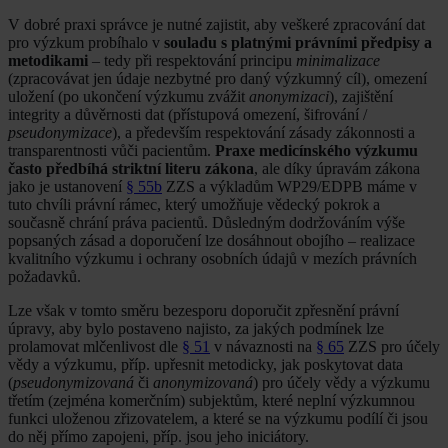
V dobré praxi správce je nutné zajistit, aby veškeré zpracování dat
pro výzkum probíhalo v
souladu s platnými právními předpisy a
metodikami
– tedy při respektování principu
minimalizace
(zpracovávat jen údaje nezbytné pro daný výzkumný cíl), omezení
uložení (po ukončení výzkumu zvážit
anonymizaci
), zajištění
integrity a důvěrnosti dat (přístupová omezení, šifrování /
pseudonymizace
), a především respektování zásady zákonnosti a
transparentnosti vůči pacientům.
Praxe medicínského výzkumu
často předbíhá striktní literu zákona
, ale díky úpravám zákona
jako je ustanovení
§ 55b
ZZS a výkladům WP29/EDPB máme v
tuto chvíli právní rámec, který umožňuje vědecký pokrok a
současně chrání práva pacientů. Důsledným dodržováním výše
popsaných zásad a doporučení lze dosáhnout obojího – realizace
kvalitního výzkumu i ochrany osobních údajů v mezích právních
požadavků.
Lze však v tomto směru bezesporu doporučit zpřesnění právní
úpravy, aby bylo postaveno najisto, za jakých podmínek lze
prolamovat mlčenlivost dle
§ 51
v návaznosti na
§ 65
ZZS pro účely
vědy a výzkumu, příp. upřesnit metodicky, jak poskytovat data
(
pseudonymizovaná
či
anonymizovaná
) pro účely vědy a výzkumu
třetím (zejména komerčním) subjektům, které neplní výzkumnou
funkci uloženou zřizovatelem, a které se na výzkumu podílí či jsou
do něj přímo zapojeni, příp. jsou jeho iniciátory.