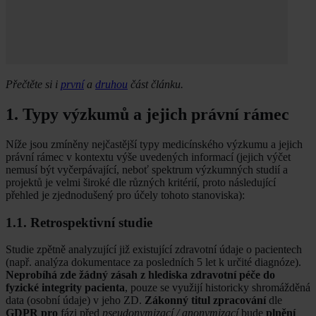
Přečtěte si i
první
a
druhou
část článku.
1. Typy výzkumů a jejich právní rámec
Níže jsou zmíněny nejčastější typy medicínského výzkumu a jejich
právní rámec v kontextu výše uvedených informací (jejich výčet
nemusí být vyčerpávající, neboť spektrum výzkumných studií a
projektů je velmi široké dle různých kritérií, proto následující
přehled je zjednodušený pro účely tohoto stanoviska):
1.1. Retrospektivní studie
Studie zpětně analyzující již existující zdravotní údaje o pacientech
(např. analýza dokumentace za posledních 5 let k určité diagnóze).
Neprobíhá zde žádný zásah z hlediska zdravotní péče do
fyzické integrity pacienta
, pouze se využijí historicky shromážděná
data (osobní údaje) v jeho ZD.
Zákonný titul zpracování
dle
GDPR pro
fázi před
pseudonymizací / anonymizací
bude
plnění