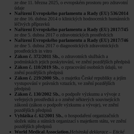
ze dne 11. března 2025, o evropském prostoru pro zdravotní
údaje
Nařízení Evropského parlamentu a Rady (EU) 536/2014
ze dne 16. dubna 2014 o klinických hodnoceních humánních
léčivých přípravků
Nařízení Evropského parlamentu a Rady (EU) 2017/745
ze dne 5. dubna 2017 o zdravotnických prostředcích
Nařízení Evropského parlamentu a Rady (EU) 2017/746
ze dne 5. dubna 2017 o diagnostických zdravotnických
prostředcích in vitro
Zákon č. 372/2011 Sb.
, o zdravotních službách a
podmínkách jejich poskytování, ve znění pozdějších předpisů
Zákon č. 110/2019 Sb.
, o zpracování osobních údajů, ve
znění pozdějších předpisů
Zákon č. 219/2000 Sb.
, o majetku České republiky a jejím
vystupování v právních vztazích, ve znění pozdějších
předpisů
Zákon č. 130/2002 Sb.
, o podpoře výzkumu a vývoje z
veřejných prostředků a o změně některých souvisejících
zákonů (zákon o podpoře výzkumu a vývoje), ve znění
pozdějších předpisů
Vyhláška č. 62/2001 Sb.
, o hospodaření organizačních
složek státu a státních organizací s majetkem státu, ve znění
pozdějších předpisů
World Medical Association.
Helsinská deklarace – Etické