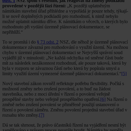
odst. 1
NSZ spolu s řešením, jak reagovat na změny podkladů
provedené v pozdější fázi řízení:
„K později uplatněným
námitkám stavební úřad přihlédne a vypořádá je pouze tehdy, týkají-
li se nově doplněných podkladů pro rozhodnutí, k nimž nebylo
možné uplatnit námitku dříve. K námitkám o věcech, o kterých bylo
rozhodnuto při vydání územně plánovací dokumentace, se
nepřihlíží.“
To se promítá i do
§ 73 odst. 2
NSZ, dle něhož je územně plánovací
dokumentace závazná pro rozhodování o využití území. Na možnou
chybu v územní plánovací dokumentaci se Nejvyšší správní soud
vyjádřil již v minulosti: „Ne každá odchylka od směrné části bude
mít za následek nezákonnost rozhodnutí, ale pouze taková, která by
byla v rozporu se závaznou částí nebo která by popírala smysl a
limity využití území vymezené územně plánovací dokumentací.“
[5]
Nový stavební zákon rovněž reflektuje potřebu flexibility. Počítá s
možností změny nebo zrušení povolení, a to buď na žádost
stavebníka, nebo z moci úřední v řízení o povolení veřejně
prospěšné stavby nebo veřejně prospěšného opatření.
[6]
Na řízení o
změně nebo zrušení povolení se přiměřeně použijí ustanovení o
řízení o povolení záměru. Změnu povolení projedná stavební úřad v
rozsahu této změny.
[7]
Dá se tak shrnout, že právo účastníků řízení na vyjádření nesmí být
zaměňováno s právem proces neustále brzdit. Námitka by neměla