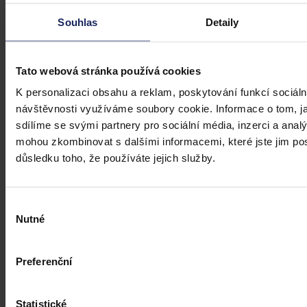
Souhlas
Detaily
Tato webová stránka používá cookies
K personalizaci obsahu a reklam, poskytování funkcí sociáln
návštěvnosti využíváme soubory cookie. Informace o tom, j
sdílíme se svými partnery pro sociální média, inzerci a analý
mohou zkombinovat s dalšími informacemi, které jste jim posk
důsledku toho, že používáte jejich služby.
Výběr
Články
Nutné
souhlasu
Kdy je možné sáhnout po jinak
urážlivých označeních?
Preferenční
Tento článek shrnuje nedávný rozsudek Evropského soudu pro
lidská práva (ESLP) v kauze Mortensen proti Dánsku, který může
Statistické