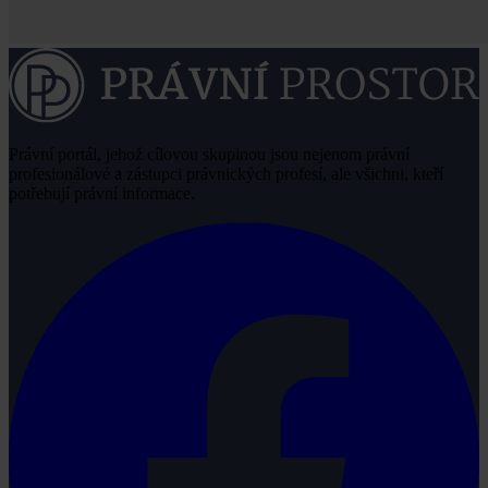
Právní portál, jehož cílovou skupinou jsou nejenom právní
profesionálové a zástupci právnických profesí, ale všichni, kteří
potřebují právní informace.