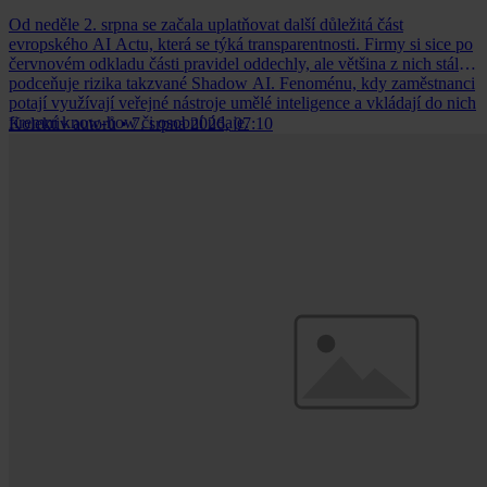
Od neděle 2. srpna se začala uplatňovat další důležitá část
evropského AI Actu, která se týká transparentnosti. Firmy si sice po
červnovém odkladu části pravidel oddechly, ale většina z nich stále
podceňuje rizika takzvané Shadow AI. Fenoménu, kdy zaměstnanci
potají využívají veřejné nástroje umělé inteligence a vkládají do nich
firemní know-how či osobní údaje.
Kolektiv autorů
•
7. srpna 2026, 07:10