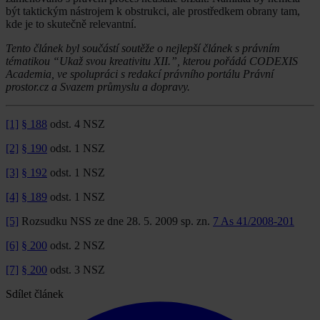
být taktickým nástrojem k obstrukci, ale prostředkem obrany tam,
kde je to skutečně relevantní.
Tento článek byl součástí soutěže o nejlepší článek s právním
tématikou “Ukaž svou kreativitu XII.”, kterou pořádá CODEXIS
Academia, ve spolupráci s redakcí právního portálu Právní
prostor.cz a Svazem průmyslu a dopravy.
[1]
§ 188
odst. 4 NSZ
[2]
§ 190
odst. 1 NSZ
[3]
§ 192
odst. 1 NSZ
[4]
§ 189
odst. 1 NSZ
[5]
Rozsudku NSS ze dne 28. 5. 2009 sp. zn.
7 As 41/2008-201
[6]
§ 200
odst. 2 NSZ
[7]
§ 200
odst. 3 NSZ
Sdílet článek