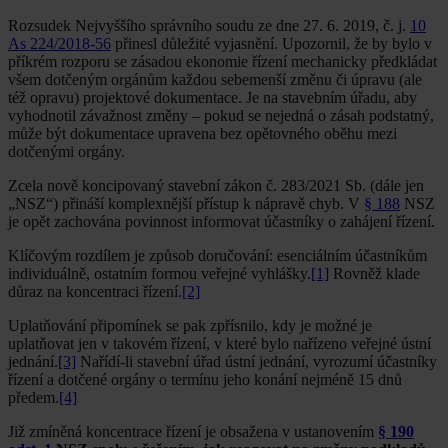
Rozsudek Nejvyššího správního soudu ze dne 27. 6. 2019, č. j.
10
As 224/2018-56
přinesl důležité vyjasnění. Upozornil, že by bylo v
příkrém rozporu se zásadou ekonomie řízení mechanicky předkládat
všem dotčeným orgánům každou sebemenší změnu či úpravu (ale
též opravu) projektové dokumentace. Je na stavebním úřadu, aby
vyhodnotil závažnost změny – pokud se nejedná o zásah podstatný,
může být dokumentace upravena bez opětovného oběhu mezi
dotčenými orgány.
Zcela nově koncipovaný stavební zákon č. 283/2021 Sb. (dále jen
„NSZ“) přináší komplexnější přístup k nápravě chyb. V
§ 188
NSZ
je opět zachována povinnost informovat účastníky o zahájení řízení.
Klíčovým rozdílem je způsob doručování: esenciálním účastníkům
individuálně, ostatním formou veřejné vyhlášky.
[1]
Rovněž klade
důraz na koncentraci řízení.
[2]
Uplatňování připomínek se pak zpřísnilo, kdy je možné je
uplatňovat jen v takovém řízení, v které bylo nařízeno veřejné ústní
jednání.
[3]
Nařídí-li stavební úřad ústní jednání, vyrozumí účastníky
řízení a dotčené orgány o termínu jeho konání nejméně 15 dnů
předem.
[4]
Již zmíněná koncentrace řízení je obsažena v ustanovením
§ 190