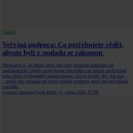
Články
Veřejná podpora: Co potřebujete vědět,
abyste byli v souladu se zákonem
Představte si, že město nebo stát chce finančně podpořit váš
podnikatelský záměr, poskytnout vám dotaci na rozvoj společnosti
nebo třeba zvýhodněný nájem prostor. Zní to skvěle, že? Ale pozor
– právě jste vstoupili do světa veřejné podpory, který má svá přísná
pravidla.
expertní skupina Frank Bold
•
6. srpna 2026, 07:39