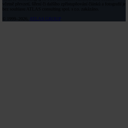
včetně převzetí, šíření či dalšího zpřístupňování článků a fotografií je
bez souhlasu ATLAS consulting spol. s r.o. zakázáno.
© 1999–2026,
ATLAS GROUP