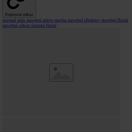
Kopírovat odkaz
územní plán
stavební právo
stavba
stavební předpisy
stavební řízení
stavební zákon
územní řízení