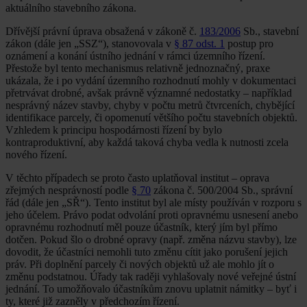
aktuálního stavebního zákona.
Dřívější právní úprava obsažená v zákoně č.
183/2006
Sb., stavební
zákon (dále jen „SSZ“), stanovovala v
§ 87 odst. 1
postup pro
oznámení a konání ústního jednání v rámci územního řízení.
Přestože byl tento mechanismus relativně jednoznačný, praxe
ukázala, že i po vydání územního rozhodnutí mohly v dokumentaci
přetrvávat drobné, avšak právně významné nedostatky – například
nesprávný název stavby, chyby v počtu metrů čtvrceních, chybějící
identifikace parcely, či opomenutí většího počtu stavebních objektů.
Vzhledem k principu hospodárnosti řízení by bylo
kontraproduktivní, aby každá taková chyba vedla k nutnosti zcela
nového řízení.
V těchto případech se proto často uplatňoval institut – oprava
zřejmých nesprávností podle
§ 70
zákona č. 500/2004 Sb., správní
řád (dále jen „SŘ“). Tento institut byl ale místy používán v rozporu s
jeho účelem. Právo podat odvolání proti opravnému usnesení anebo
opravnému rozhodnutí měl pouze účastník, který jím byl přímo
dotčen. Pokud šlo o drobné opravy (např. změna názvu stavby), lze
dovodit, že účastníci nemohli tuto změnu cítit jako porušení jejich
práv. Při doplnění parcely či nových objektů už ale mohlo jít o
změnu podstatnou. Úřady tak raději vyhlašovaly nové veřejné ústní
jednání. To umožňovalo účastníkům znovu uplatnit námitky – byť i
ty, které již zazněly v předchozím řízení.