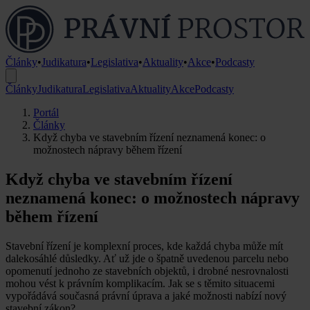
Články
•
Judikatura
•
Legislativa
•
Aktuality
•
Akce
•
Podcasty
Články
Judikatura
Legislativa
Aktuality
Akce
Podcasty
Portál
Články
Když chyba ve stavebním řízení neznamená konec: o
možnostech nápravy během řízení
Když chyba ve stavebním řízení
neznamená konec: o možnostech nápravy
během řízení
Stavební řízení je komplexní proces, kde každá chyba může mít
dalekosáhlé důsledky. Ať už jde o špatně uvedenou parcelu nebo
opomenutí jednoho ze stavebních objektů, i drobné nesrovnalosti
mohou vést k právním komplikacím. Jak se s těmito situacemi
vypořádává současná právní úprava a jaké možnosti nabízí nový
stavební zákon?