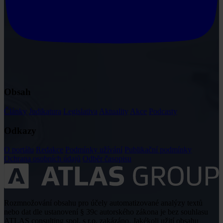
Obsah
Články
Judikatura
Legislativa
Aktuality
Akce
Podcasty
Odkazy
O portálu
Redakce
Podmínky užívání
Publikační podmínky
Ochrana osobních údajů
Odběr časopisu
Rozmnožování obsahu pro účely automatizované analýzy textů
nebo dat dle ustanovení § 39c autorského zákona je bez souhlasu
ATLAS consulting spol. s r.o. zakázáno. Jakékoli užití obsahu