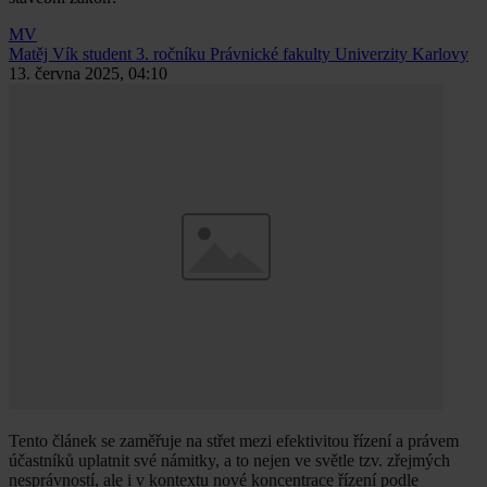
MV
Matěj Vík
student 3. ročníku Právnické fakulty Univerzity Karlovy
13. června 2025, 04:10
Tento článek se zaměřuje na střet mezi efektivitou řízení a právem
účastníků uplatnit své námitky, a to nejen ve světle tzv. zřejmých
nesprávností, ale i v kontextu nové koncentrace řízení podle