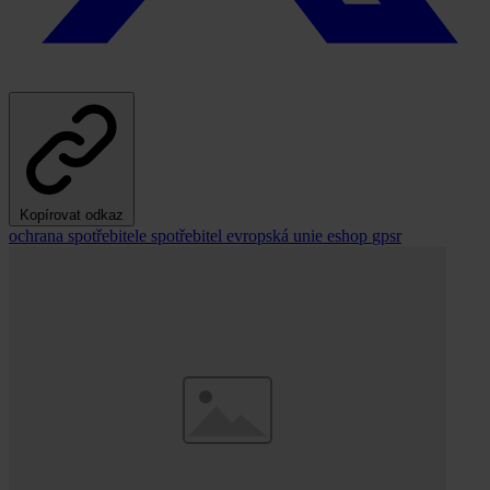
Kopírovat odkaz
ochrana spotřebitele
spotřebitel
evropská unie
eshop
gpsr