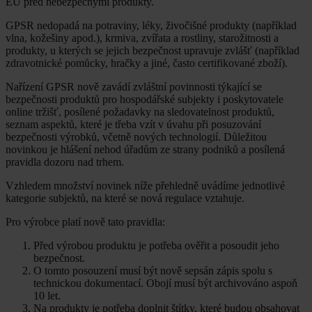
EU před nebezpečnými produkty.
GPSR nedopadá na potraviny, léky, živočišné produkty (například
vlna, kožešiny apod.), krmiva, zvířata a rostliny, starožitnosti a
produkty, u kterých se jejich bezpečnost upravuje zvlášť (například
zdravotnické pomůcky, hračky a jiné, často certifikované zboží).
Nařízení GPSR nově zavádí zvláštní povinnosti týkající se
bezpečnosti produktů pro hospodářské subjekty i poskytovatele
online tržišť, posílené požadavky na sledovatelnost produktů,
seznam aspektů, které je třeba vzít v úvahu při posuzování
bezpečnosti výrobků, včetně nových technologií. Důležitou
novinkou je hlášení nehod úřadům ze strany podniků a posílená
pravidla dozoru nad trhem.
Vzhledem množství novinek níže přehledně uvádíme jednotlivé
kategorie subjektů, na které se nová regulace vztahuje.
Pro výrobce platí nově tato pravidla:
Před výrobou produktu je potřeba ověřit a posoudit jeho
bezpečnost.
O tomto posouzení musí být nově sepsán zápis spolu s
technickou dokumentací. Obojí musí být archivováno aspoň
10 let.
Na produkty je potřeba doplnit štítky, které budou obsahovat