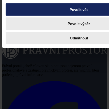
Povolit vše
Povolit výběr
Odmítnout
Právní portál, jehož cílovou skupinou jsou nejenom právní
profesionálové a zástupci právnických profesí, ale všichni, kteří
potřebují právní informace.