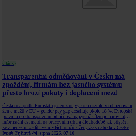
Články
Transparentní odměňování v Česku má
zpoždění, firmám bez jasného systému
přesto hrozí pokuty i doplacení mezd
Česko má podle Eurostatu jeden z nejvyšších rozdílů v odměňování
žen a mužů v EU – gender pay gap dosahuje okolo 18 %. Evropská
pravidla pro transparentní odměňování, jejichž cílem je narovnat
informační asymetrii na pracovním trhu a dlouhodobě tak přispět i
ke zmenšení rozdílu ve mzdách mužů a žen, však nabrala v České
republice zpoždění.
Ivona Tajšlová
•
4. srpna 2026, 07:18