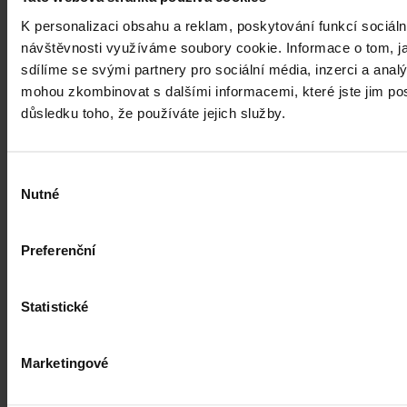
Kdy je možné sáhnout po jinak
K personalizaci obsahu a reklam, poskytování funkcí sociáln
urážlivých označeních?
návštěvnosti využíváme soubory cookie. Informace o tom, j
sdílíme se svými partnery pro sociální média, inzerci a analý
Tento článek shrnuje nedávný rozsudek Evropského soudu pro
mohou zkombinovat s dalšími informacemi, které jste jim posk
lidská práva (ESLP) v kauze Mortensen proti Dánsku, který může
důsledku toho, že používáte jejich služby.
sehrát roli v dalším řešení obdobných případů na ochranu osobnosti,
zejména pokud se jedná o působení na sociálních sítích,
předchozího jednání poškozeného a reálných základů pro hodnotící
úsudek.
Kolektiv autorů
•
3. srpna 2026, 07:37
Výběr
Nutné
souhlasu
Preferenční
Statistické
Marketingové