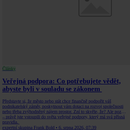
Články
Veřejná podpora: Co potřebujete vědět,
abyste byli v souladu se zákonem
Představte si, že město nebo stát chce finančně podpořit váš
podnikatelský záměr, poskytnout vám dotaci na rozvoj společnosti
nebo třeba zvýhodněný nájem prostor. Zní to skvěle, že? Ale pozor
– právě jste vstoupili do světa veřejné podpory, který má svá přísná
pravidla.
expertní skupina Frank Bold
•
6. srpna 2026, 07:39