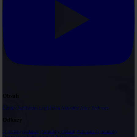
Obsah
Články
Judikatura
Legislativa
Aktuality
Akce
Podcasty
Odkazy
O portálu
Redakce
Podmínky užívání
Publikační podmínky
Ochrana osobních údajů
Odběr časopisu