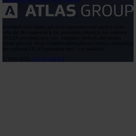
Rozmnožování obsahu pro účely automatizované analýzy textů
nebo dat dle ustanovení § 39c autorského zákona je bez souhlasu
ATLAS consulting spol. s r.o. zakázáno. Jakékoli užití obsahu
včetně převzetí, šíření či dalšího zpřístupňování článků a fotografií je
bez souhlasu ATLAS consulting spol. s r.o. zakázáno.
© 1999–2026,
ATLAS GROUP