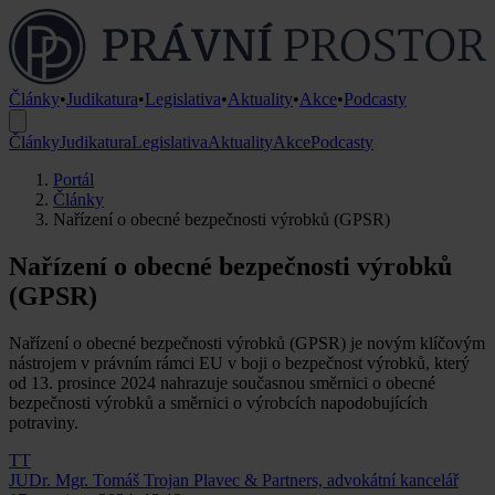
Články
•
Judikatura
•
Legislativa
•
Aktuality
•
Akce
•
Podcasty
Články
Judikatura
Legislativa
Aktuality
Akce
Podcasty
Portál
Články
Nařízení o obecné bezpečnosti výrobků (GPSR)
Nařízení o obecné bezpečnosti výrobků
(GPSR)
Nařízení o obecné bezpečnosti výrobků (GPSR) je novým klíčovým
nástrojem v právním rámci EU v boji o bezpečnost výrobků, který
od 13. prosince 2024 nahrazuje současnou směrnici o obecné
bezpečnosti výrobků a směrnici o výrobcích napodobujících
potraviny.
TT
JUDr. Mgr. Tomáš Trojan
Plavec & Partners, advokátní kancelář