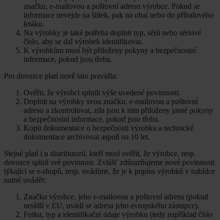
značku, e-mailovou a poštovní adresu výrobce. Pokud se
informace nevejde na štítek, pak na obal nebo do příbalového
letáku.
Na výrobky je také potřeba doplnit typ, sérii nebo sériové
číslo, aby se dal výrobek identifikovat.
K výrobkům musí být přiloženy pokyny a bezpečnostní
informace, pokud jsou třeba.
Pro dovozce platí nově tato pravidla:
Ověřit, že výrobci splnili výše uvedené povinnosti.
Doplnit na výrobky svou značku, e-mailovou a poštovní
adresu a zkontrolovat, zda jsou k nim přiloženy jasné pokyny
a bezpečnostní informace, pokud jsou třeba.
Kopii dokumentace o bezpečnosti výrobku a technické
dokumentace archivovat aspoň na 10 let.
Stejné platí i u distributorů, kteří musí ověřit, že výrobce, resp.
dovozce splnil své povinnost. Zvlášť zdůrazňujeme nové povinnosti
týkající se e-shopů, resp. uvádíme, že je k popisu výrobků v nabídce
nutné uvádět:
Značku výrobce, jeho e-mailovou a poštovní adresu (pokud
nesídlí v EU, uvádí se adresa jeho evropského zástupce).
Fotku, typ a identifikační údaje výrobku (tedy například číslo