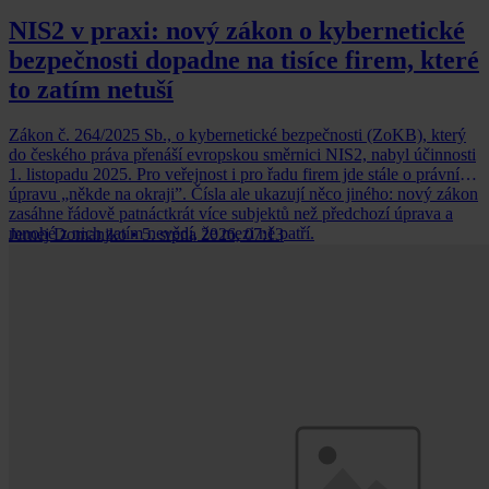
NIS2 v praxi: nový zákon o kybernetické
bezpečnosti dopadne na tisíce firem, které
to zatím netuší
Zákon č. 264/2025 Sb., o kybernetické bezpečnosti (ZoKB), který
do českého práva přenáší evropskou směrnici NIS2, nabyl účinnosti
1. listopadu 2025. Pro veřejnost i pro řadu firem jde stále o právní
úpravu „někde na okraji”. Čísla ale ukazují něco jiného: nový zákon
zasáhne řádově patnáctkrát více subjektů než předchozí úprava a
mnohé z nich zatím nevědí, že mezi ně patří.
Jernej Domanjko
•
5. srpna 2026, 07:13