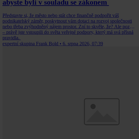
abyste byli v souladu se zákonem
Představte si, že město nebo stát chce finančně podpořit váš
podnikatelský záměr, poskytnout vám dotaci na rozvoj společnosti
nebo třeba zvýhodněný nájem prostor. Zní to skvěle, že? Ale pozor
– právě jste vstoupili do světa veřejné podpory, který má svá přísná
pravidla.
expertní skupina Frank Bold
•
6. srpna 2026, 07:39