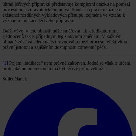
úhrad léčivých přípravků představuje komplexní otázku na pomezí
procesního a zdravotnického práva. Současná praxe ukazuje na
existenci rozdílných výkladových přístupů, zejména ve vztahu k
významu indikace léčivého přípravku.
Další vývoj v této oblasti může směřovat jak k judikaturnímu
sjednocení, tak k případným legislativním změnám. V každém
případě zůstává cílem nalézt rovnováhu mezi procesní efektivitou,
právní jistotou a zajištěním dostupnosti zdravotní péče.
[1]
Pojem „indikace“ není právně zakotven. Jedná se však o určení,
proti jakému onemocnění má být léčivý přípravek užit.
Sdílet článek