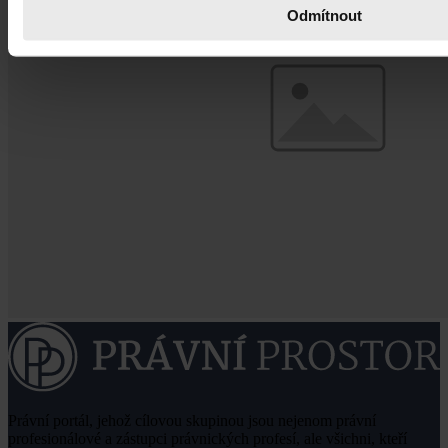
Odmítnout
Právní portál, jehož cílovou skupinou jsou nejenom právní
profesionálové a zástupci právnických profesí, ale všichni, kteří