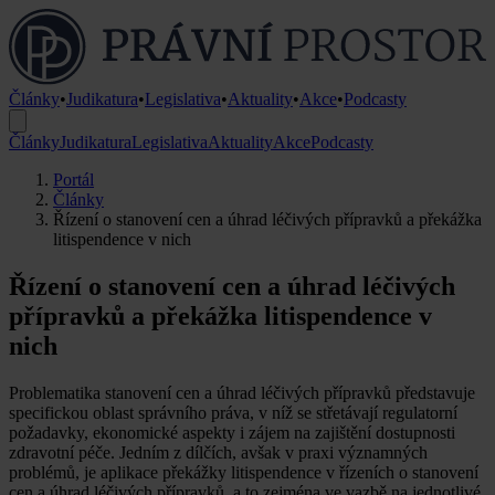
Články
•
Judikatura
•
Legislativa
•
Aktuality
•
Akce
•
Podcasty
Články
Judikatura
Legislativa
Aktuality
Akce
Podcasty
Portál
Články
Řízení o stanovení cen a úhrad léčivých přípravků a překážka
litispendence v nich
Řízení o stanovení cen a úhrad léčivých
přípravků a překážka litispendence v
nich
Problematika stanovení cen a úhrad léčivých přípravků představuje
specifickou oblast správního práva, v níž se střetávají regulatorní
požadavky, ekonomické aspekty i zájem na zajištění dostupnosti
zdravotní péče. Jedním z dílčích, avšak v praxi významných
problémů, je aplikace překážky litispendence v řízeních o stanovení
cen a úhrad léčivých přípravků, a to zejména ve vazbě na jednotlivé