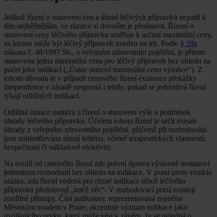
Jelikož řízení o stanovení cen a úhrad léčivých přípravků nepatří k
těm nejběžnějším, ve zkratce si dovolím je představit. Řízení o
stanovení ceny léčivého přípravku směřuje k určení maximální ceny,
za kterou může být léčivý přípravek uveden na trh. Podle
§ 39a
zákona č. 48/1997 Sb., o veřejném zdravotním pojištění, je přitom
stanovena jedna maximální cena pro léčivý přípravek bez ohledu na
počet jeho indikací („Ústav stanoví maximální cenu výrobce“). Z
tohoto důvodu je v případě cenového řízení existence překážky
litispendence v zásadě nesporná i tehdy, pokud se jednotlivá řízení
týkají odlišných indikací.
Odlišná situace nastává u řízení o stanovení výše a podmínek
úhrady léčivého přípravku. Účelem tohoto řízení je určit rozsah
úhrady z veřejného zdravotního pojištění, přičemž při rozhodování
jsou zohledňována různá kritéria, včetně terapeutických vlastností,
bezpečnosti či nákladové efektivity.
Na rozdíl od cenového řízení zde právní úprava výslovně nestanoví
jednotnost rozhodnutí bez ohledu na indikace. V praxi proto vznikla
otázka, zda řízení vedená pro různé indikace téhož léčivého
přípravku představují „tutéž věc“. V rozhodovací praxi existují
rozdílné přístupy. Část judikatury, reprezentovaná zejména
Městským soudem v Praze, akcentuje význam indikace jako
rozlišujícího prvku, který může vést k závěru, že se nejedná o