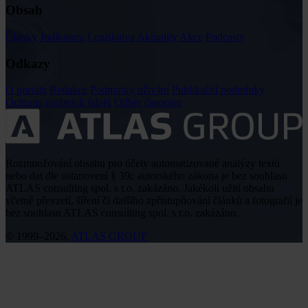
Obsah
Články
Judikatura
Legislativa
Aktuality
Akce
Podcasty
Odkazy
O portálu
Redakce
Podmínky užívání
Publikační podmínky
Ochrana osobních údajů
Odběr časopisu
Rozmnožování obsahu pro účely automatizované analýzy textů
nebo dat dle ustanovení § 39c autorského zákona je bez souhlasu
ATLAS consulting spol. s r.o. zakázáno. Jakékoli užití obsahu
včetně převzetí, šíření či dalšího zpřístupňování článků a fotografií je
bez souhlasu ATLAS consulting spol. s r.o. zakázáno.
© 1999–2026,
ATLAS GROUP