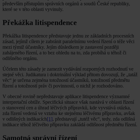
především přístupům správních orgánů a soudů České republiky,
které se v této oblasti vyvinuly.
Překážka litispendence
Překážka litispendence představuje jednu ze základních procesních
zásad, jejímž cílem je zabránit paralelnímu vedení řízení o téže věci
mezi týmiž účastníky. Jejím důsledkem je zastavení později
zahájeného řízení, a to bez ohledu na to, zda probíhá u téhož či
odlišného orgánu.
Účelem této zásady je zamezit vydávání rozporných rozhodnutí ve
stejné věci. Judikatura i doktrinální výklad přitom dovozují, že „tatáž
věc“ je určena zejména totožností účastníků, totožností předmětu
řízení a totožností práv či povinností, o nichž je rozhodováno.
V obecné rovině nepředstavuje aplikace litispendence významné
interpretační obtíže. Specifická situace však nastává v oblasti řízení
o stanovení cen a úhrad léčivých přípravků, kde vyvstává otázka,
zda řízení vedená ve vztahu ke stejnému léčivému přípravku, avšak
v odlišných indikacích
[1]
, představují „tutéž věc“, tedy, zda odlišná
indikace téhož léčivého přípravku zakládá odlišnost předmětu řízení.
Samotná správní řízení