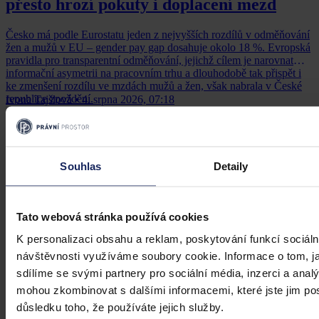
přesto hrozí pokuty i doplacení mezd
Česko má podle Eurostatu jeden z nejvyšších rozdílů v odměňování
žen a mužů v EU – gender pay gap dosahuje okolo 18 %. Evropská
pravidla pro transparentní odměňování, jejichž cílem je narovnat
informační asymetrii na pracovním trhu a dlouhodobě tak přispět i
ke zmenšení rozdílu ve mzdách mužů a žen, však nabrala v České
republice zpoždění.
Ivona Tajšlová
•
4. srpna 2026, 07:18
Souhlas
Detaily
Tato webová stránka používá cookies
K personalizaci obsahu a reklam, poskytování funkcí sociáln
návštěvnosti využíváme soubory cookie. Informace o tom, j
sdílíme se svými partnery pro sociální média, inzerci a analý
mohou zkombinovat s dalšími informacemi, které jste jim posk
důsledku toho, že používáte jejich služby.