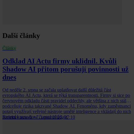
Další články
Články
Odklad AI Actu firmy uklidnil. Kvůli
Shadow AI přitom porušují povinnosti už
dnes
Od neděle 2. srpna se začala uplatňovat další důležitá část
evropského AI Actu, která se týká transparentnosti. Firmy si sice po
červnovém odkladu části pravidel oddechly, ale většina z nich stále
podceňuje rizika takzvané Shadow AI. Fenoménu, kdy zaměstnanci
potají využívají veřejné nástroje umělé inteligence a vkládají do nich
firemní know-how či osobní údaje.
Kolektiv autorů
•
7. srpna 2026, 07:10