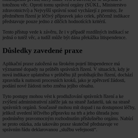
totožnou věc. Oproti tomu správní orgány (SÚKL, Ministerstvo
zdravotnictví) a Nejvyšší správní soud vycházejí z premisy, že
předmětem řízení je léčivý přípravek jako celek, přičemž indikace
představuje pouze jedno z dílčích hodnotících kritérií.
Tento přístup vede k závěru, že i v případě rozdílných indikací se
jedná o tutéž věc, a tudíž může být dána překážka litispendence.
Důsledky zavedené praxe
Aplikační praxe založená na širokém pojetí litispendence má
významné dopady na průběh správních řízení. V situacích, kdy je
nová indikace uplatněna v průběhu již probíhajícího řízení, dochází
zpravidla k nutnosti procesních kroků, jako je zpětvzetí žádosti,
podání nové žádosti nebo změna jejího obsahu.
Tyto postupy mohou vést k prodlužování správních řízení a ke
zvýšení administrativní zátěže jak na straně žadatelů, tak na straně
správních orgánů. Současně mohou mít dopad i na dostupnost léčby,
jelikož uvedení léčivého přípravku na trh a jeho úhrada jsou
podmíněny pravomocným rozhodnutím příslušného orgánu. Nabízí
se proto otázka, zda takováto praxe skutečně představuje ve
správním řádu deklarovanou „službu veřejnosti“.