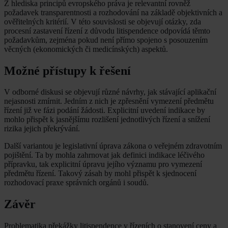
Z hlediska principů evropského práva je relevantní rovněž
požadavek transparentnosti a rozhodování na základě objektivních a
ověřitelných kritérií. V této souvislosti se objevují otázky, zda
procesní zastavení řízení z důvodu litispendence odpovídá těmto
požadavkům, zejména pokud není přímo spojeno s posouzením
věcných (ekonomických či medicínských) aspektů.
Možné přístupy k řešení
V odborné diskusi se objevují různé návrhy, jak stávající aplikační
nejasnosti zmírnit. Jedním z nich je zpřesnění vymezení předmětu
řízení již ve fázi podání žádosti. Explicitní uvedení indikace by
mohlo přispět k jasnějšímu rozlišení jednotlivých řízení a snížení
rizika jejich překrývání.
Další variantou je legislativní úprava zákona o veřejném zdravotním
pojištění. Ta by mohla zahrnovat jak definici indikace léčivého
přípravku, tak explicitní úpravu jejího významu pro vymezení
předmětu řízení. Takový zásah by mohl přispět k sjednocení
rozhodovací praxe správních orgánů i soudů.
Závěr
Problematika překážky litispendence v řízeních o stanovení ceny a