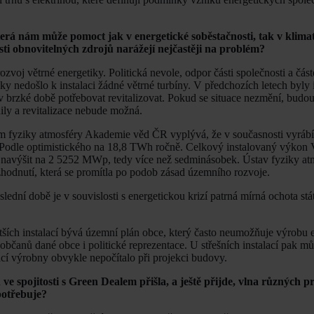
erá nám může pomoct jak v energetické soběstačnosti, tak v klimat
ti obnovitelných zdrojů narážejí nejčastěji na problém?
voj větrné energetiky. Politická nevole, odpor části společnosti a čás
oky nedošlo k instalaci žádné větrné turbíny. V předchozích letech byly 
 v brzké době potřebovat revitalizovat. Pokud se situace nezmění, budo
ly a revitalizace nebude možná.
vem fyziky atmosféry Akademie věd ČR vyplývá, že v současnosti vyr
. Podle optimistického na 18,8 TWh ročně. Celkový instalovaný výkon
 navýšit na 2 5252 MWp, tedy více než sedminásobek. Ústav fyziky at
ozhodnutí, která se promítla po podob zásad územního rozvoje.
lední době je v souvislosti s energetickou krizí patrná mírná ochota stá
tších instalací bývá územní plán obce, který často neumožňuje výrobu e
 občanů dané obce i politické reprezentace. U střešních instalací pak m
lací výrobny obvykle nepočítalo při projekci budovy.
e spojitosti s Green Dealem přišla, a ještě přijde, vlna různých p
potřebuje?