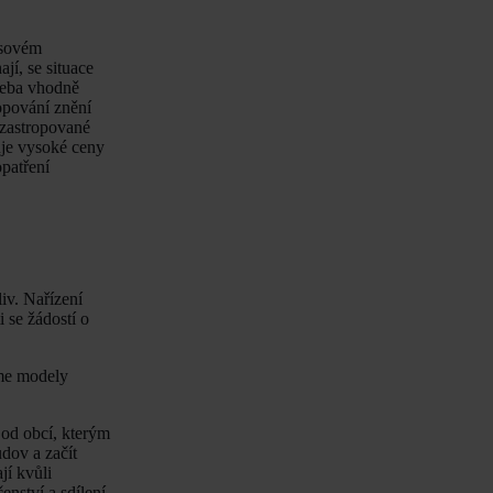
asovém
jí, se situace
třeba vhodně
ropování znění
a zastropované
uje vysoké ceny
patření
iv. Nařízení
i se žádostí o
eme modely
 od obcí, kterým
dov a začít
jí kvůli
enství a sdílení