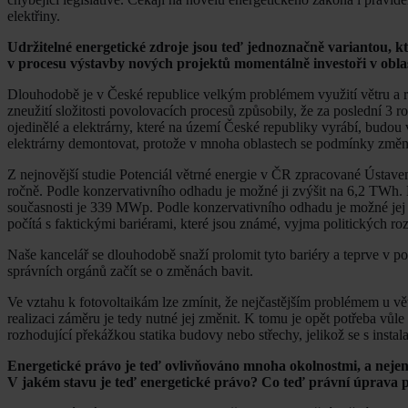
elektřiny.
Udržitelné energetické zdroje jsou teď jednoznačně variantou, kt
v procesu výstavby nových projektů momentálně investoři v oblas
Dlouhodobě je v České republice velkým problémem využití větru a roz
zneužití složitosti povolovacích procesů způsobily, že za poslední 3 r
ojedinělé a elektrárny, které na území České republiky vyrábí, budou
elektrárny demontovat, protože v mnoha oblastech se podmínky změni
Z nejnovější studie Potenciál větrné energie v ČR zpracované Ústa
ročně. Podle konzervativního odhadu je možné ji zvýšit na 6,2 TWh
současnosti je 339 MWp. Podle konzervativního odhadu je možné jej
počítá s faktickými bariérami, které jsou známé, vyjma politických r
Naše kancelář se dlouhodobě snaží prolomit tyto bariéry a teprve v pos
správních orgánů začít se o změnách bavit.
Ve vztahu k fotovoltaikám lze zmínit, že nejčastějším problémem u vě
realizaci záměru je tedy nutné jej změnit. K tomu je opět potřeba vůle
rozhodující překážkou statika budovy nebo střechy, jelikož se s insta
Energetické právo je teď ovlivňováno mnoha okolnostmi, a nejen v
V jakém stavu je teď energetické právo? Co teď právní úprava 