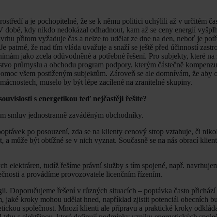
středí a je pochopitelné, že se k němu politici uchýlili až v určitém č
 V době, kdy nikdo nedokázal odhadnout, kam až se ceny energií vyšplha
návrhu přitom vyžaduje čas a nelze to udělat ze dne na den, neboť je po
e patrné, že nad tím vláda uvažuje a snaží se ještě před účinností zast
í vnímám jako zcela odůvodněné a potřebné řešení. Pro subjekty, které n
terstvo průmyslu a obchodu program podpory, kterým částečně kompenz
o pomoc všem postiženým subjektům. Zároveň se ale domnívám, že aby o
mácnostech, muselo by být lépe zacílené na zranitelné skupiny.
uvislosti s energetikou teď nejčastěji řešíte?
měnám smluv jednostranně zaváděným obchodníky.
optávek po posouzení, zda se na klienty cenový strop vztahuje, či nikol
t, a může být obtížné se v nich vyznat. Současně se na nás obrací klient
ch elektráren, tudíž řešíme právní služby s tím spojené, např. navrhuj
ečnosti a provádíme provozovatele licenčním řízením.
ergii. Doporučujeme řešení v různých situacích – poptávka často přichází
jaké kroky mohou udělat hned, například zjistit potenciál obecních bu
etickou společnost. Mnozí klienti ale přípravu a praktické kroky odkláda
l trhu s elektřinou, které definují podmínky vzniku energetických společ