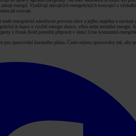
zdroje energií. Využívají stávajících energetických koncepcí a výsledků
otenciál rozvoje.
st audit energetické náročnosti provozu obce a jejího majetku a naváza
etických úspor a využití energie slunce, větru nebo termální energie.
experty z Frank Bold pomohli připravit v rámci Unie komunitní energeti
 pro zpracování územního plánu. Často nejsou zpracovány tak, aby p