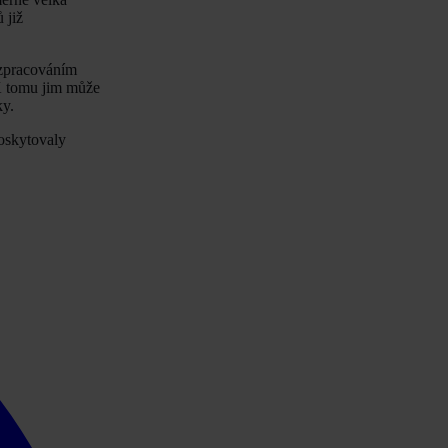
 již
t zpracováním
 K tomu jim může
ky.
oskytovaly