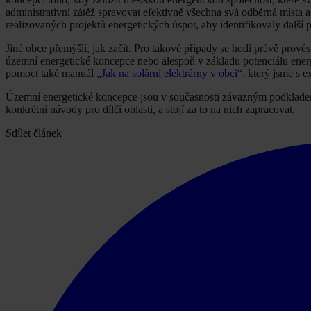
administrativní zátěž spravovat efektivně všechna svá odběrná místa a 
realizovaných projektů energetických úspor, aby identifikovaly další p
Jiné obce přemýšlí, jak začít. Pro takové případy se hodí právě prové
územní energetické koncepce nebo alespoň v základu potenciálu energ
pomoct také manuál „
Jak na solární elektrárny v obci
“, který jsme s 
Územní energetické koncepce jsou v současnosti závazným podkladem
konkrétní návody pro dílčí oblasti, a stojí za to na nich zapracovat.
Sdílet článek