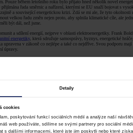
. Pouze během letošního roku bylo přijato hned několik novel energe
 přijímána řada směrnic a nařízení, kterými se EU snaží bojovat s vys
rajině a související energetickou krizi. Zdá se mi ale, že tyto okolnosti 
t velkou řadu změn nejen proto, aby splnila klimatické cíle, ale jedn
ěli být dál, než jsme.
nit a sdílení energií, nejprve v oblasti elektroenergetiky. Frank Bold
nitní energetiky
, která sdružuje samosprávy, byznys, energetické hráče
ka upravena v zákoně co nejlépe a také co nejdříve. Svou podporu mají 
ní úpravy.
blasti energetiky?
 Právě snaha o klimatickou neutralitu, které chce EU dosáhnout do roku
zaměřit, průmysl, stavebnictví a energetika. Generují totiž 73 % celk
Detaily
á cookies
klam, poskytování funkcí sociálních médií a analýze naší návšt
ulují a zpřísňují normy eliminující využívání materiálů nebo postupů za
 náš web používáte, sdílíme se svými partnery pro sociální média
tí obnovitelných zdrojů, ať už v energetice nebo ve stavebnictví. V dev
 s dalšími informacemi, které jste jim poskytli nebo které získa
nosti povolují stavební úřady novostavby, které splňují požadavky na 