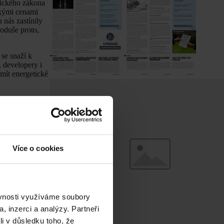
tického zákona
okými cenami
u nás zastínily
oduše proto,
 se snaží k
, developery i
mít energetické
 2050, posouvá
ových emisí CO2
Více o cookies
ěvnosti využíváme soubory
těžujících
, inzerci a analýzy. Partneři
elopmentu se
li v důsledku toho, že
energetickou