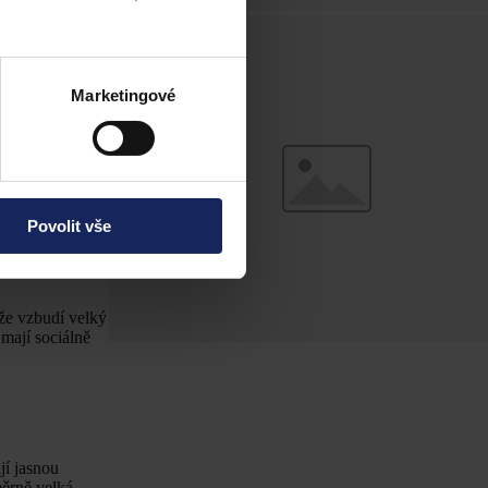
e má i regulace
 podporu
Marketingové
ujete, že v
tického
ečenství budou
Povolit vše
ících škola
 že vzbudí velký
mají sociálně
jí jasnou
měrně velká