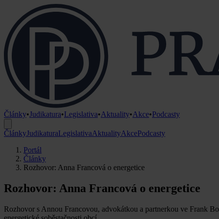
Články
•
Judikatura
•
Legislativa
•
Aktuality
•
Akce
•
Podcasty
Články
Judikatura
Legislativa
Aktuality
Akce
Podcasty
Portál
Články
Rozhovor: Anna Francová o energetice
Rozhovor: Anna Francová o energetice
Rozhovor s Annou Francovou, advokátkou a partnerkou ve Frank Bold
energetické soběstačnosti obcí.