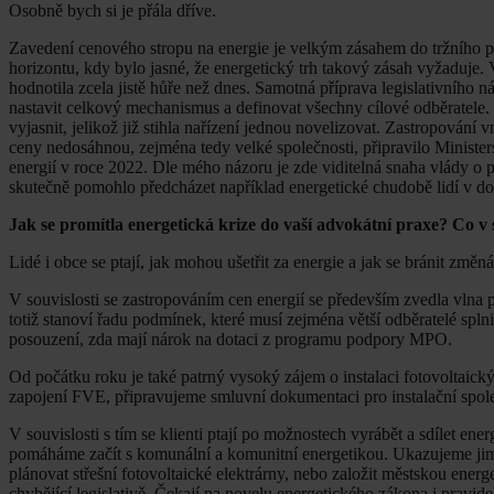
Osobně bych si je přála dříve.
Zavedení cenového stropu na energie je velkým zásahem do tržního pro
horizontu, kdy bylo jasné, že energetický trh takový zásah vyžaduje.
hodnotila zcela jistě hůře než dnes. Samotná příprava legislativního 
nastavit celkový mechanismus a definovat všechny cílové odběratele. J
vyjasnit, jelikož již stihla nařízení jednou novelizovat. Zastropován
ceny nedosáhnou, zejména tedy velké společnosti, připravilo Minis
energií v roce 2022. Dle mého názoru je zde viditelná snaha vlády 
skutečně pomohlo předcházet například energetické chudobě lidí v do
Jak se promítla energetická krize do vaší advokátní praxe? Co v so
Lidé i obce se ptají, jak mohou ušetřit za energie a jak se bránit z
V souvislosti se zastropováním cen energií se především zvedla vlna p
totiž stanoví řadu podmínek, které musí zejména větší odběratelé splni
posouzení, zda mají nárok na dotaci z programu podpory MPO.
Od počátku roku je také patrný vysoký zájem o instalaci fotovoltaický
zapojení FVE, připravujeme smluvní dokumentaci pro instalační spol
V souvislosti s tím se klienti ptají po možnostech vyrábět a sdílet en
pomáháme začít s komunální a komunitní energetikou. Ukazujeme jim, 
plánovat střešní fotovoltaické elektrárny, nebo založit městskou energ
chybějící legislativě. Čekají na novelu energetického zákona i pravide