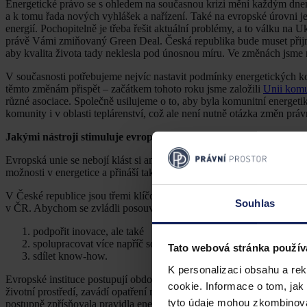
Energetické právo se s ohledem na současnou krizi mění každým dnem
a k tomu řada nových vyhlášek a nařízení. Také na evropské úrovni je
energií. Pochopitelně je třeba řešit aktuální problémy, a to válku na Uk
právě Vámi zmiňovaný Green Deal. Česká republika bude muset přijmou
aby kvalita života tady neklesla pod únosnou míru. Ve změnách jsme m
V současnosti potřebujeme nejvíc nastavit podmínky energetických komu
těmto změnám přispět – začátkem tohoto roku jsme založili
Unii komu
různé asociace. Společně usilujeme o to, aby byla komunitní energeti
komunity i v oblasti teplárenství, což ale není nutně otázka změn práv
Jakými nástroji stimuluje evropské energetické právo inovaci v o
Evropská unie se nebojí klást si ambiciózní cíle, co se týče klimatu.
možnosti v energetice a přináší tak inovativní řešení.
V České republice jsou třemi klíčovými oblastmi, na které se musíme 
Souhlas
v ČR. Abychom se zvládli posouvat, potřebujeme
podpořit inovace, ale také
spolupracovat více napříč soukromým a veřejným sektorem a
Tato webová stránka použív
sdílet know-how.
K personalizaci obsahu a re
Evropské instituce postupují obdobně. Monitorují bariéry rozvoje, reg
cookie. Informace o tom, jak
životní prostředí, zavádí opatření na implementaci a vyšší míru využi
tyto údaje mohou zkombinovat
postupně zpřísňovala pravidla energetické náročnosti budov. V součas