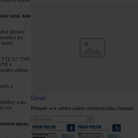
ické krizi. Kde
tečně účelové
instalace jen
u muset
ábí VTE 0,7 TWh
 VTE v
mosféry přitom
tních a
Časopis
lektřiny a pro
ůže být
Přihlaste se k odběru našeho elektronického časopisu
rávních úprav.