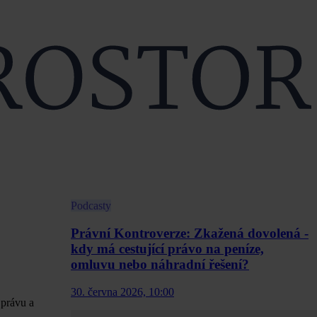
Podcasty
Právní Kontroverze: Zkažená dovolená -
kdy má cestující právo na peníze,
omluvu nebo náhradní řešení?
30. června 2026, 10:00
 právu a