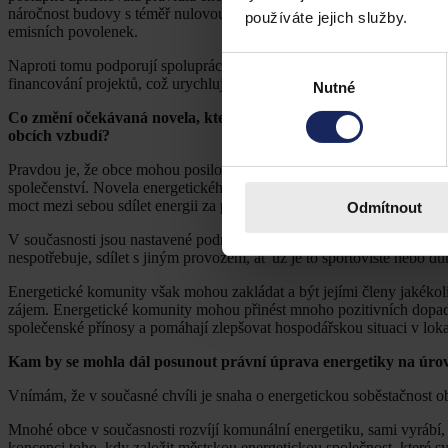
náročnost budovy s téměř nulovou spotřebou energie. Developeři jsou 
používáte jejich služby.
emisních povolenek.
Výběr
Naproti tomu podporují spolupráci a sdílení know-how zavedením kom
financování projektů, což urychluje realizaci.
Nutné
souhlasu
Co změní očekávaná novela, která obcím umožní energetickou sobě
obcích vzbudí?
Pravdou je, že obce mohou posilovat svou energetickou soběstačnost j
společenství. Novela energetického zákona, která by měla umožnit vzn
moct mezi sebou sdílet energii za předem stanovených a výhodných 
Odmítnout
V současnosti jsou nastavené podmínky pro komunální sdílení: Obec m
nespotřebuje, sdílet s jiným provozem, ať už je to sportoviště nebo 
Energetické komunity však mohou zakládat a být jejími členy jakékoli
zájem. Energetické komunity mohou přinést mnoho pozitivních dopadů i
společenské přínosy a pomáhají zlepšovat hospodářskou situaci v lokal
Kam by se mohla dál posunout právní úprava energetiky na úrov
Vnímám, že v současné chvíli je snaha o energetickou soběstačnost ob
Mnohé obce v současnosti rozvíjí komunální energetiku, sami vyrábí, s
koncepci toho, kdy založit městskou energetickou společnost, které 