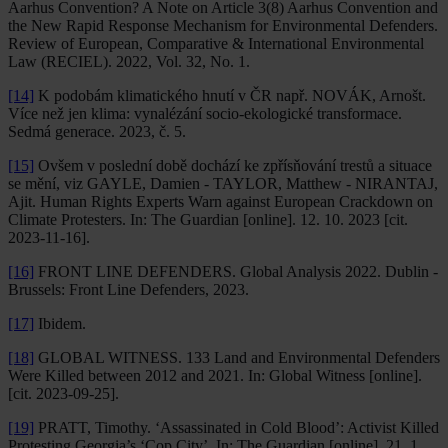
Aarhus Convention? A Note on Article 3(8) Aarhus Convention and
the New Rapid Response Mechanism for Environmental Defenders.
Review of European, Comparative & International Environmental
Law (RECIEL). 2022, Vol. 32, No. 1.
[14]
K podobám klimatického hnutí v ČR např. NOVÁK, Arnošt.
Více než jen klima: vynalézání socio-ekologické transformace.
Sedmá generace. 2023, č. 5.
[15]
Ovšem v poslední době dochází ke zpřísňování trestů a situace
se mění, viz GAYLE, Damien - TAYLOR, Matthew - NIRANTAJ,
Ajit. Human Rights Experts Warn against European Crackdown on
Climate Protesters. In: The Guardian [online]. 12. 10. 2023 [cit.
2023-11-16].
[16]
FRONT LINE DEFENDERS. Global Analysis 2022. Dublin -
Brussels: Front Line Defenders, 2023.
[17]
Ibidem.
[18]
GLOBAL WITNESS. 133 Land and Environmental Defenders
Were Killed between 2012 and 2021. In: Global Witness [online].
[cit. 2023-09-25].
[19]
PRATT, Timothy. ‘Assassinated in Cold Blood’: Activist Killed
Protesting Georgia’s ‘Cop City’. In: The Guardian [online]. 21. 1.