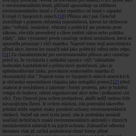
v environmentálním hnutí, přičemž upozorňuje na odlišnost
environmentálního hnutí v České republice od hnutí v západní
Evropě či Spojených státech.
[10]
Přímou akci pak částečně
ztotožňuje s pojmem občanská neposlušnost, kterou lze definovat
jako “veřejný, nenásilný, vědomý a politický akt protestu proti
zákonu, obvykle provedený s cílem změnit zákon nebo politiku
vlády”. Jako významný prvek označuje striktní nenásilnost, která se
zpravidla prosazuje i vůči majetku. Naproti tomu stojí anarchistická
přímá akce, kterou lze označit také jako politický odboj nebo odpo.
[11]
Za charakteristické pro environmentální přímou akci označuje
právě to, že vycházela z radikální opozice vůči “základním
hodnotám kapitalistické a průmyslové společnosti, jako je
upřednostňování zisku, posvátnost soukromého majetku či
ekonomický růst.” Naproti tomu ve Spojených státech amerických
je občanská neposlušnost chápána jako nelegální protest,
[12]
jehož
znakem je nenásilnost a zahrnuje i formy protestu, jako je bránění
vstupu do budovy, rušení organizované akce nebo i poškození cizí
věci. Tyto činnosti jsou ovšem protiprávní, aktéři tudíž mohou čelit
navazujícímu řízení. Je ovšem otázkou, zda potrestání takového
jednání může naplnit znaky porušení ochrany environmentálních
obránců. Stejně tak není zcela jasné, zda je podmínka nenásilí
součástí definičních znaků environmentálních aktivistů v různých
mezinárodních nástrojích na jejich ochranu. Zahraniční odborná
literatura však již začíná podrobovat různé formy přímé