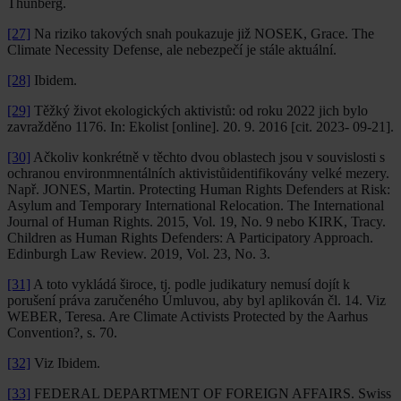
Thunberg.
[27]
Na riziko takových snah poukazuje již NOSEK, Grace. The
Climate Necessity Defense, ale nebezpečí je stále aktuální.
[28]
Ibidem.
[29]
Těžký život ekologických aktivistů: od roku 2022 jich bylo
zavražděno 1176. In: Ekolist [online]. 20. 9. 2016 [cit. 2023- 09-21].
[30]
Ačkoliv konkrétně v těchto dvou oblastech jsou v souvislosti s
ochranou environmnentálních aktivistůidentifikovány velké mezery.
Např. JONES, Martin. Protecting Human Rights Defenders at Risk:
Asylum and Temporary International Relocation. The International
Journal of Human Rights. 2015, Vol. 19, No. 9 nebo KIRK, Tracy.
Children as Human Rights Defenders: A Participatory Approach.
Edinburgh Law Review. 2019, Vol. 23, No. 3.
[31]
A toto vykládá široce, tj. podle judikatury nemusí dojít k
porušení práva zaručeného Úmluvou, aby byl aplikován čl. 14. Viz
WEBER, Teresa. Are Climate Activists Protected by the Aarhus
Convention?, s. 70.
[32]
Viz Ibidem.
[33]
FEDERAL DEPARTMENT OF FOREIGN AFFAIRS. Swiss