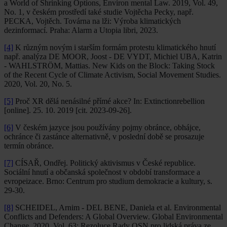
a World of Shrinking Options, Environ mental Law. 2019, Vol. 49,
No. 1, v českém prostředí také studie Vojtěcha Pecky, např.
PECKA, Vojtěch. Továrna na lži: Výroba klimatických
dezinformací. Praha: Alarm a Utopia libri, 2023.
[4]
K různým novým i starším formám protestu klimatického hnutí
např. analýza DE MOOR, Joost - DE VYDT, Michiel UBA, Katrin
- WAHLSTRÖM, Mattias. New Kids on the Block: Taking Stock
of the Recent Cycle of Climate Activism, Social Movement Studies.
2020, Vol. 20, No. 5.
[5]
Proč XR dělá nenásilné přímé akce? In: Extinctionrebellion
[online]. 25. 10. 2019 [cit. 2023-09-26].
[6]
V českém jazyce jsou používány pojmy obránce, obhájce,
ochránce či zastánce alternativně, v poslední době se prosazuje
termín obránce.
[7]
CÍSAŘ, Ondřej. Politický aktivismus v České republice.
Sociální hnutí a občanská společnost v období transformace a
evropeizace. Brno: Centrum pro studium demokracie a kultury, s.
29-30.
[8]
SCHEIDEL, Arnim - DEL BENE, Daniela et al. Environmental
Conflicts and Defenders: A Global Overview. Global Environmental
Change. 2020, Vol. 63; Rezoluce Rady OSN pro lidská práva ze