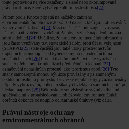
touto poptávkou nejvíce zasaženy, a slabé nebo zkorumpované
právní instituce, které vytvářejí kulturu beztrestnosti.
[22]
Přitom podle Knoxe připadá na každého zabitého
environmentálního obránce 20 až 100 dalších, kteří jsou obtěžování,
zadržováni či žalováni.
[23]
Mezi nejčastější odrazující a zastrašující
nástroje patří zatčení a zadržení, žaloby, fyzické napadení, hrozba
smrtí a dohled.
[24]
Uvádí se, že proti environmentálnímobráncům
jsou často využívány tzv. strategické žaloby proti účasti veřejnosti
(SLAPPs),
[25]
stále častější jsou také útoky prostřednictvím
digitálních technologií - od kyberšikany po napadení účtů na
sociálních sítích.
[26]
Proti aktivistům může být také využívána
snaha o přehnanou kriminalizaci předmětné ho jednání,
[27]
označování nenásilných protestů jako terorismus apod.
[28]
Tyto
snahy samozřejmě mohou být úzce provázány s již zmíněnými
taktikami fosilního průmyslu. I v České republice byly zaznamenány
případy vyhrožování, policejní šikany či vleklých soudních sporů při
hledání nápravy.
[29]
Bělorusko v souvislosti se svými aktivitami
spočívajícími v pronásledování a obtěžování environmentálních
obránců dokonce odstoupilo od Aarhuské úmluvy (viz dále).
Právní nástroje ochrany
environmentálních obránců