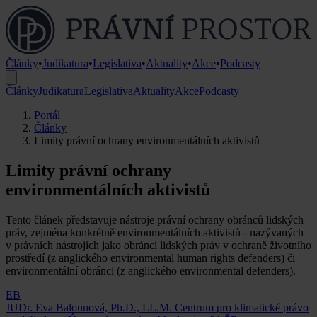
Články
•
Judikatura
•
Legislativa
•
Aktuality
•
Akce
•
Podcasty
Články
Judikatura
Legislativa
Aktuality
Akce
Podcasty
Portál
Články
Limity právní ochrany environmentálních aktivistů
Limity právní ochrany
environmentálních aktivistů
Tento článek představuje nástroje právní ochrany obránců lidských
práv, zejména konkrétně environmentálních aktivistů - nazývaných
v právních nástrojích jako obránci lidských práv v ochraně životního
prostředí (z anglického environmental human rights defenders) či
environmentální obránci (z anglického environmental defenders).
EB
JUDr. Eva Balounová, Ph.D., LL.M.
Centrum pro klimatické právo