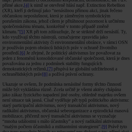
přímé akce,
[4]
k nimž se otevřeně hlásí např. Extinction Rebellion
(XR), kteří ji definují jako “nenásilnou přímou akci, jinak řečeno
občanskou neposlušnost, která je záměrným symbolickým
porušením zákona, jehož cílem je přitáhnout pozornost k určitému
společenskému tématu, konkrétně v tomto případě změně
klimatu.”
[5]
XR při tom zdůrazňuje, že se striktně drží nenásilí. Ty,
kdo využívají těchto nástrojů, označujeme zpravidla jako
environmentální aktivisty či environmentální obránce, v rámci OSN
je používán pojem obránců lidských práv v ochraně životního
prostředí.
[6]
Je zřejmé, že politický aktivismus lze považovat za
jeden z fenoménů konsolidované občanské společnosti, která je dnes
považována za jednu z podmínek stability fungujících
demokratických režimů,
[7]
přispívá ke globální udržitelnosti a
ochranělidských práv
[8]
a požívá právní ochrany.
Ukazuje se ovšem, že podmínka nenásilné formy těchto činností
může být vykládána různě. Zcela určitě je všemi aktéry chápána
jako zákaz fyzického napadení jiné osoby, ohledně majetku ovšem
není situace tak jasná. Císař vyděluje pět typů politického aktivismu:
starý participační aktivismus, nový transakční aktivismus, nový
radikální aktivismus, občanská sebeorganizace a epizodická masová
mobilizace, přičemž nový transakční aktivismus se vyznačuje
“mnoha událostmi s málo účastníky” a nový radikální aktivismus
“malým počtem účastníků a militantními strategiemi”.
[9]
Právě tyto
dva typy považuje Novák za relevantní pro diskuzi o tzv. přímé akci