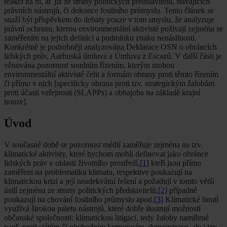
reakcí na ni, ať již ze strany politických představitelů, stávajících
právních nástrojů, či dokonce fosilního průmyslu. Tento článek se
snaží být příspěvkem do debaty pouze v tom smyslu, že analyzuje
právní ochranu, kterou environmentální aktivisté požívají zejména se
zaměřením na jejich definici a podmínku znaku nenásilnosti.
Konkrétně je podrobněji analyzována Deklarace OSN o obráncích
lidských práv, Aarhuská úmluva a Úmluva z Escazú. V další části je
věnována pozornost soudním řízením, kterým mohou
environmentální aktivisté čelit a formám obrany proti těmto řízením
či přímo v nich [specificky obrana proti tzv. strategickým žalobám
proti účasti veřejnosti (SLAPPs) a obhajoba na základě krajní
nouze].
Úvod
V současné době se pozornost médií zaměřuje zejména na tzv.
klimatické aktivisty, které bychom mohli definovat jako obránce
lidských práv v oblasti životního prostředí,
[1]
kteří jsou přímo
zaměřeni na problematiku klimatu, respektive poukazují na
klimatickou krizi a její neadekvátní řešení a požadují v tomto větší
úsilí zejména ze strany politických představitelů,
[2]
případně
poukazují na chování fosilního průmyslu apod.
[3]
Klimatické hnutí
využívá širokou paletu nástrojů, které dobře ilustrují možnosti
občanské společnosti: klimatickou litigaci, tedy žaloby namířené
např. proti státům či obchodním korporacím, demonstrace, ale i tzv.