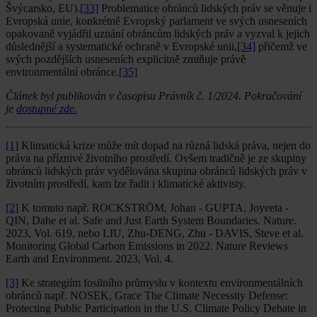
Švýcarsko, EU).
[33]
Problematice obránců lidských práv se věnuje i
Evropská unie, konkrétně Evropský parlament ve svých usneseních
opakovaně vyjádřil uznání obráncům lidských práv a vyzval k jejich
důslednější a systematické ochraně v Evropské unii,
[34]
přičemž ve
svých pozdějších usneseních explicitně zmiňuje právě
environmentální obránce.
[35]
Článek byl publikován v časopisu Právník č. 1/2024. Pokračování
je
dostupné zde.
[1]
Klimatická krize může mít dopad na různá lidská práva, nejen do
práva na příznivé životního prostředí. Ovšem tradičně je ze skupiny
obránců lidských práv vydělována skupina obránců lidských práv v
životním prostředí, kam lze řadit i klimatické aktivisty.
[2]
K tomuto např. ROCKSTRÖM, Johan - GUPTA, Joyeeta -
QIN, Dahe et al. Safe and Just Earth System Boundaries. Nature.
2023, Vol. 619, nebo LIU, Zhu-DENG, Zhu - DAVIS, Steve et al.
Monitoring Global Carbon Emissions in 2022. Nature Reviews
Earth and Environment. 2023, Vol. 4.
[3]
Ke strategiím fosilního průmyslu v kontextu environmentálních
obránců např. NOSEK, Grace The Climate Necessity Defense:
Protecting Public Participation in the U.S. Climate Policy Debate in