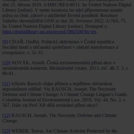
dne 21. března 2019, A/HRC/RES/40/11. In: United Nations Digital
Library [online]. V tomto kontextu lze také připomenout uznání
práva na čisté, zdravé a udržitelné životní prostředí: Rezoluce
Valného shromáždění OSN ze dne 26. července 2022, A/76/L.75.
In: United Nations Digital Library [online]. Dostupné z:
https://digitallibrary.un.org/record/3982508?ln=en
.
[9]
CÍSAŘ, Ondřej. Politický aktivismus v České republice.
Sociální hnutí a občanská společnost v období transformace a
evropeizace, s. 32-33.
[10]
NOVÁK, Arnošt. Česká environmentální přímá akce v
mezinárodním kontextu. Mezinárodní vztahy. 2013, roč. 48, č. 3, s.
89-91.
[11]
Ačkoliv Rausch chápe přímou a nepřímou občanskou
neposlušnost odlišně. Viz RAUSCH, Joseph. The Necessity
Defense and Climate Change: A Climate Change Litigant’s Guide.
Columbia Journal of Environmental Law. 2019, Vol. 44, No. 2, s.
567. Dále viz Proč XR dělá nenásilné přímé akce?.
[12]
RAUSCH, Joseph. The Necessity Defense and Climate
Change.
[13]
WEBER, Teresa. Are Climate Activists Protected by the