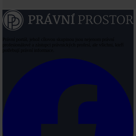
Právní portál, jehož cílovou skupinou jsou nejenom právní
profesionálové a zástupci právnických profesí, ale všichni, kteří
potřebují právní informace.