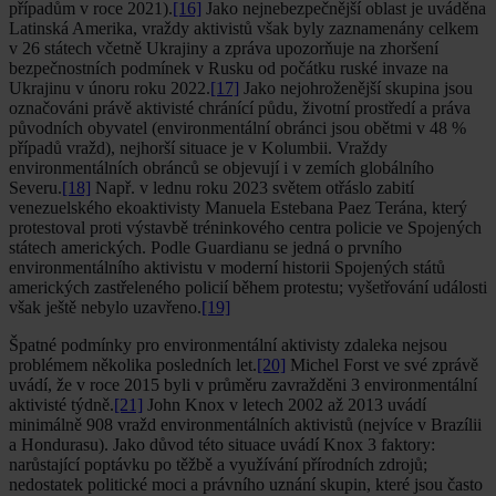
případům v roce 2021).
[16]
Jako nejnebezpečnější oblast je uváděna
Latinská Amerika, vraždy aktivistů však byly zaznamenány celkem
v 26 státech včetně Ukrajiny a zpráva upozorňuje na zhoršení
bezpečnostních podmínek v Rusku od počátku ruské invaze na
Ukrajinu v únoru roku 2022.
[17]
Jako nejohroženější skupina jsou
označováni právě aktivisté chránící půdu, životní prostředí a práva
původních obyvatel (environmentální obránci jsou obětmi v 48 %
případů vražd), nejhorší situace je v Kolumbii. Vraždy
environmentálních obránců se objevují i v zemích globálního
Severu.
[18]
Např. v lednu roku 2023 světem otřáslo zabití
venezuelského ekoaktivisty Manuela Estebana Paez Terána, který
protestoval proti výstavbě tréninkového centra policie ve Spojených
státech amerických. Podle Guardianu se jedná o prvního
environmentálního aktivistu v moderní historii Spojených států
amerických zastřeleného policií během protestu; vyšetřování události
však ještě nebylo uzavřeno.
[19]
Špatné podmínky pro environmentální aktivisty zdaleka nejsou
problémem několika posledních let.
[20]
Michel Forst ve své zprávě
uvádí, že v roce 2015 byli v průměru zavražděni 3 environmentální
aktivisté týdně.
[21]
John Knox v letech 2002 až 2013 uvádí
minimálně 908 vražd environmentálních aktivistů (nejvíce v Brazílii
a Hondurasu). Jako důvod této situace uvádí Knox 3 faktory:
narůstající poptávku po těžbě a využívání přírodních zdrojů;
nedostatek politické moci a právního uznání skupin, které jsou často