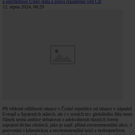
a udržitelnost Ústav státu a práva Akademie věd ČR
12. srpna 2024, 06:29
Při vědomí odlišnosti situace v České republice od situace v západní
Evropě a Spojených státech, ale i v zemích tzv. globálního Jihu tento
článek nemá ambice debatovat o adekvátnosti různých forem
zapojení těchto obránců, jako je např. přímá environmentální akce, v
porovnání s klimatickou a environmentální krizí a nedostatečnou