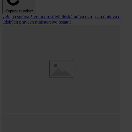
Kopírovat odkaz
veřejná správa
životní prostředí
lidská práva
evropská úmluva o
lidských právech
ministerstvo
ostatní