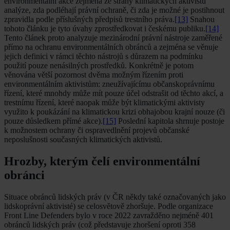
environmentální akce zejména ze strany klimatických aktivistů
analýze, zda podléhají právní ochraně, či zda je možné je postihnout
zpravidla podle příslušných předpisů trestního práva.
[13]
Snahou
tohoto článku je tyto úvahy zprostředkovat i českému publiku.
[14]
Tento článek proto analyzuje mezinárodní právní nástroje zaměřené
přímo na ochranu environmentálních obránců a zejména se věnuje
jejich definici v rámci těchto nástrojů s důrazem na podmínku
použití pouze nenásilných prostředků. Konkrétně je potom
věnována větší pozornost dvěma možným řízením proti
environmentálním aktivistům: zneužívajícímu občanskoprávnímu
řízení, které mnohdy může mít pouze účel odstrašit od těchto akcí, a
trestnímu řízení, které naopak může být klimatickými aktivisty
využito k poukázání na klimatickou krizi obhajobou krajní nouze (či
pouze důsledkem přímé akce).
[15]
Poslední kapitola shrnuje postoje
k možnostem ochrany či ospravedlnění projevů občanské
neposlušnosti současných klimatických aktivistů.
Hrozby, kterým čelí environmentální
obránci
Situace obránců lidských práv (v ČR někdy také označovaných jako
lidskoprávní aktivisté) se celosvětově zhoršuje. Podle organizace
Front Line Defenders bylo v roce 2022 zavražděno nejméně 401
obránců lidských práv (což představuje zhoršení oproti 358