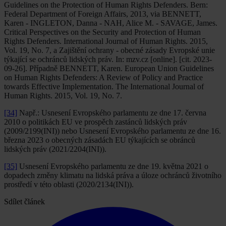
Guidelines on the Protection of Human Rights Defenders. Bern:
Federal Department of Foreign Affairs, 2013, via BENNETT,
Karen - INGLETON, Danna - NAH, Alice M. - SAVAGE, James.
Critical Perspectives on the Security and Protection of Human
Rights Defenders. International Journal of Human Rights. 2015,
Vol. 19, No. 7, a Zajištění ochrany - obecné zásady Evropské unie
týkající se ochránců lidských práv. In: mzv.cz [online]. [cit. 2023-
09-26]. Případně BENNETT, Karen. European Union Guidelines
on Human Rights Defenders: A Review of Policy and Practice
towards Effective Implementation. The International Journal of
Human Rights. 2015, Vol. 19, No. 7.
[34]
Např.: Usnesení Evropského parlamentu ze dne 17. června
2010 o politikách EU ve prospěch zastánců lidských práv
(2009/2199(INI)) nebo Usnesení Evropského parlamentu ze dne 16.
března 2023 o obecných zásadách EU týkajících se obránců
lidských práv (2021/2204(INI)).
[35]
Usnesení Evropského parlamentu ze dne 19. května 2021 o
dopadech změny klimatu na lidská práva a úloze ochránců životního
prostředí v této oblasti (2020/2134(INI)).
Sdílet článek