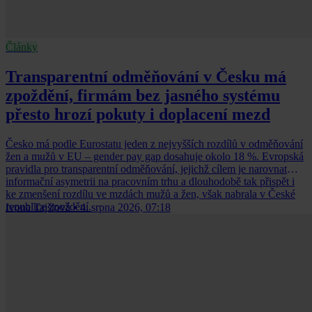
Články
Transparentní odměňování v Česku má
zpoždění, firmám bez jasného systému
přesto hrozí pokuty i doplacení mezd
Česko má podle Eurostatu jeden z nejvyšších rozdílů v odměňování
žen a mužů v EU – gender pay gap dosahuje okolo 18 %. Evropská
pravidla pro transparentní odměňování, jejichž cílem je narovnat
informační asymetrii na pracovním trhu a dlouhodobě tak přispět i
ke zmenšení rozdílu ve mzdách mužů a žen, však nabrala v České
republice zpoždění.
Ivona Tajšlová
•
4. srpna 2026, 07:18