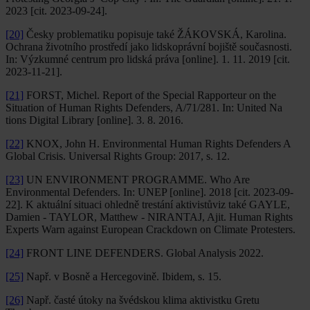
2023 [cit. 2023-09-24].
[20]
Česky problematiku popisuje také ŽÁKOVSKÁ, Karolina.
Ochrana životního prostředí jako lidskoprávní bojiště současnosti.
In: Výzkumné centrum pro lidská práva [online]. 1. 11. 2019 [cit.
2023-11-21].
[21]
FORST, Michel. Report of the Special Rapporteur on the
Situation of Human Rights Defenders, A/71/281. In: United Na
tions Digital Library [online]. 3. 8. 2016.
[22]
KNOX, John H. Environmental Human Rights Defenders A
Global Crisis. Universal Rights Group: 2017, s. 12.
[23]
UN ENVIRONMENT PROGRAMME. Who Are
Environmental Defenders. In: UNEP [online]. 2018 [cit. 2023-09-
22]. K aktuální situaci ohledně trestání aktivistůviz také GAYLE,
Damien - TAYLOR, Matthew - NIRANTAJ, Ajit. Human Rights
Experts Warn against European Crackdown on Climate Protesters.
[24]
FRONT LINE DEFENDERS. Global Analysis 2022.
[25]
Např. v Bosně a Hercegovině. Ibidem, s. 15.
[26]
Např. časté útoky na švédskou klima aktivistku Gretu