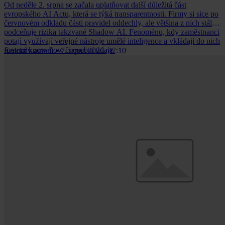
Od neděle 2. srpna se začala uplatňovat další důležitá část
evropského AI Actu, která se týká transparentnosti. Firmy si sice po
červnovém odkladu části pravidel oddechly, ale většina z nich stále
podceňuje rizika takzvané Shadow AI. Fenoménu, kdy zaměstnanci
potají využívají veřejné nástroje umělé inteligence a vkládají do nich
firemní know-how či osobní údaje.
Kolektiv autorů
•
7. srpna 2026, 07:10