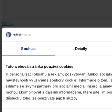
Články
Veřejná podpora: Co potřebujete vědět,
abyste byli v souladu se zákonem
Souhlas
Detaily
Představte si, že město nebo stát chce finančně podpořit váš
podnikatelský záměr, poskytnout vám dotaci na rozvoj společnosti
nebo třeba zvýhodněný nájem prostor. Zní to skvěle, že? Ale pozor
– právě jste vstoupili do světa veřejné podpory, který má svá přísná
Tato webová stránka používá cookies
pravidla.
K personalizaci obsahu a reklam, poskytování funkcí sociáln
expertní skupina Frank Bold
•
6. srpna 2026, 07:39
návštěvnosti využíváme soubory cookie. Informace o tom, j
sdílíme se svými partnery pro sociální média, inzerci a analý
mohou zkombinovat s dalšími informacemi, které jste jim posk
důsledku toho, že používáte jejich služby.