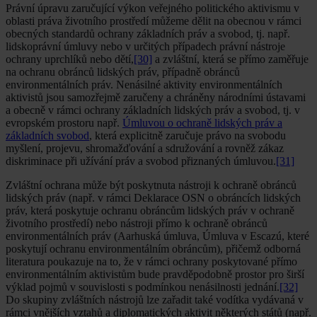
Právní úpravu zaručující výkon veřejného politického aktivismu v
oblasti práva životního prostředí můžeme dělit na obecnou v rámci
obecných standardů ochrany základních práv a svobod, tj. např.
lidskoprávní úmluvy nebo v určitých případech právní nástroje
ochrany uprchlíků nebo dětí,
[30]
a zvláštní, která se přímo zaměřuje
na ochranu obránců lidských práv, případně obránců
environmentálních práv. Nenásilné aktivity environmentálních
aktivistů jsou samozřejmě zaručeny a chráněny národními ústavami
a obecně v rámci ochrany základních lidských práv a svobod, tj. v
evropském prostoru např.
Úmluvou o ochraně lidských práv a
základních svobod
, která explicitně zaručuje právo na svobodu
myšlení, projevu, shromažďování a sdružování a rovněž zákaz
diskriminace při užívání práv a svobod přiznaných úmluvou.
[31]
Zvláštní ochrana může být poskytnuta nástroji k ochraně obránců
lidských práv (např. v rámci Deklarace OSN o obráncích lidských
práv, která poskytuje ochranu obráncům lidských práv v ochraně
životního prostředí) nebo nástroji přímo k ochraně obránců
environmentálních práv (Aarhuská úmluva, Úmluva v Escazú, které
poskytují ochranu environmentálním obráncům), přičemž odborná
literatura poukazuje na to, že v rámci ochrany poskytované přímo
environmentálním aktivistům bude pravděpodobně prostor pro širší
výklad pojmů v souvislosti s podmínkou nenásilnosti jednání.
[32]
Do skupiny zvláštních nástrojů lze zařadit také vodítka vydávaná v
rámci vnějších vztahů a diplomatických aktivit některých států (např.