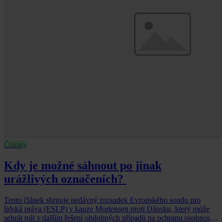
Články
Kdy je možné sáhnout po jinak
urážlivých označeních?
Tento článek shrnuje nedávný rozsudek Evropského soudu pro
lidská práva (ESLP) v kauze Mortensen proti Dánsku, který může
sehrát roli v dalším řešení obdobných případů na ochranu osobnosti,