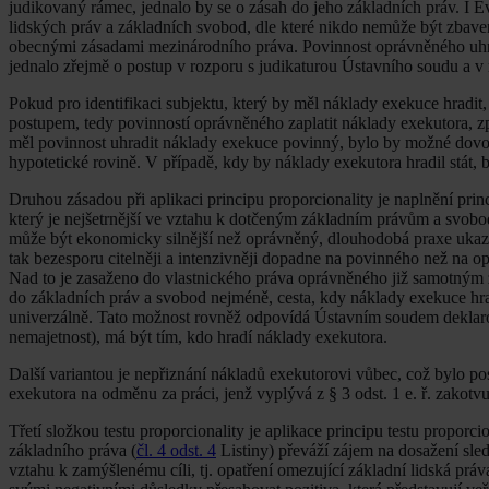
judikovaný rámec, jednalo by se o zásah do jeho základních práv. I
lidských práv a základních svobod, dle které nikdo nemůže být zba
obecnými zásadami mezinárodního práva. Povinnost oprávněného uhr
jednalo zřejmě o postup v rozporu s judikaturou Ústavního soudu a v r
Pokud pro identifikaci subjektu, který by měl náklady exekuce hradit, v
postupem, tedy povinností oprávněného zaplatit náklady exekutora, zp
měl povinnost uhradit náklady exekuce povinný, bylo by možné dovo
hypotetické rovině. V případě, kdy by náklady exekutora hradil stát,
Druhou zásadou při aplikaci principu proporcionality je naplnění prin
který je nejšetrnější ve vztahu k dotčeným základním právům a svo
může být ekonomicky silnější než oprávněný, dlouhodobá praxe ukazu
tak bezesporu citelněji a intenzivněji dopadne na povinného než na o
Nad to je zasaženo do vlastnického práva oprávněného již samotným 
do základních práv a svobod nejméně, cesta, kdy náklady exekuce hradí
univerzálně. Tato možnost rovněž odpovídá Ústavním soudem deklarov
nemajetnost), má být tím, kdo hradí náklady exekutora.
Další variantou je nepřiznání nákladů exekutorovi vůbec, což bylo p
exekutora na odměnu za práci, jenž vyplývá z § 3 odst. 1 e. ř. zakotvu
Třetí složkou testu proporcionality je aplikace principu testu propor
základního práva (
čl. 4 odst. 4
Listiny) převáží zájem na dosažení sle
vztahu k zamýšlenému cíli, tj. opatření omezující základní lidská prá