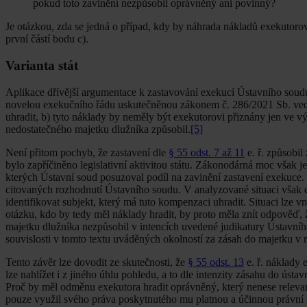
pokud toto zavinění nezpůsobil oprávněný ani povinný?
Je otázkou, zda se jedná o případ, kdy by náhrada nákladů exekutoro
první částí bodu c).
Varianta stát
Aplikace dřívější argumentace k zastavování exekucí Ústavního soud
novelou exekučního řádu uskutečněnou zákonem č. 286/2021 Sb. vede
uhradit, b) tyto náklady by neměly být exekutorovi přiznány jen ve v
nedostatečného majetku dlužníka způsobil.
[5]
Není přitom pochyb, že zastavení dle
§ 55 odst. 7 až 11
e. ř. způsobil
bylo zapříčiněno legislativní aktivitou státu. Zákonodárná moc však je 
kterých Ústavní soud posuzoval podíl na zavinění zastavení exekuce. P
citovaných rozhodnutí Ústavního soudu. V analyzované situaci však e
identifikovat subjekt, který má tuto kompenzaci uhradit. Situaci lze v
otázku, kdo by tedy měl náklady hradit, by proto měla znít odpověď, 
majetku dlužníka nezpůsobil v intencích uvedené judikatury Ústavníh
souvislosti v tomto textu uváděných okolností za zásah do majetku v 
Tento závěr lze dovodit ze skutečnosti, že
§ 55 odst. 13
e. ř. náklady 
lze nahlížet i z jiného úhlu pohledu, a to dle intenzity zásahu do ús
Proč by měl odměnu exekutora hradit oprávněný, který nenese relevant
pouze využil svého práva poskytnutého mu platnou a účinnou právní