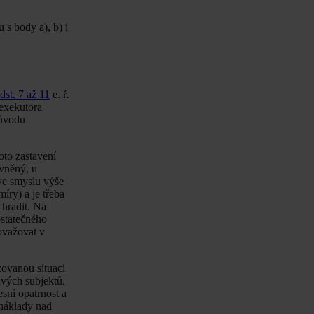
s body a), b) i
dst. 7 až 11
e. ř.
exekutora
důvodu
oto zastavení
ávněný, u
 ve smyslu výše
íry) a je třeba
 hradit. Na
ostatečného
ovažovat v
zovanou situaci
ivých subjektů.
sní opatrnost a
 náklady nad