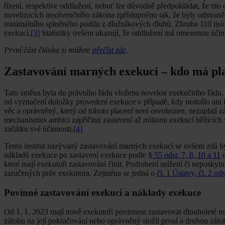
řízení, respektive oddlužení, neboť lze důvodně předpokládat, že tito 
novelizacích insolvenčního zákona zpřístupněno tak, že byly odstran
minimálního splněného podílu z dlužníkových dluhů. Zhruba 110 tisí
exekucí.
[3]
Statistiky ovšem ukazují, že oddlužení má omezenou účin
První část článku si můžete
přečíst zde
.
Zastavování marných exekucí – kdo má pla
Tato změna byla do právního řádu vložena novelou exekučního řádu, z
od vyznačení doložky provedení exekuce v případě, kdy nedošlo ani k
věc a oprávněný, který od tohoto placení není osvobozen, nezaplatí 
mechanismus ambici zapříčinit zastavení až milionu exekucí běžících 
začátku své účinnosti.
[4]
Tento institut nazývaný zastavování marných exekucí se ovšem zdá 
nákladů exekuce po zastavení exekuce podle
§ 55 odst. 7, 8, 10 a 11
e
které mají exekutoři zastavování činit. Podrobení snížení či neposk
zaručených práv exekutora. Zejména se jedná o
čl. 1 Ústavy, čl. 2 odst
Povinné zastavování exekucí a náklady exekuce
Od 1. 1. 2023 mají nově exekutoři povinnost zastavovat dlouholeté m
zálohu na její pokračování nebo oprávněný složil první a druhou zá