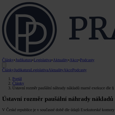
Články
•
Judikatura
•
Legislativa
•
Aktuality
•
Akce
•
Podcasty
Články
Judikatura
Legislativa
Aktuality
Akce
Podcasty
Portál
Články
Ústavní rozměr paušální náhrady nákladů marné exekuce dle § 5
Ústavní rozměr paušální náhrady nákladů m
V České republice je v současné době dle údajů Exekutorské komory