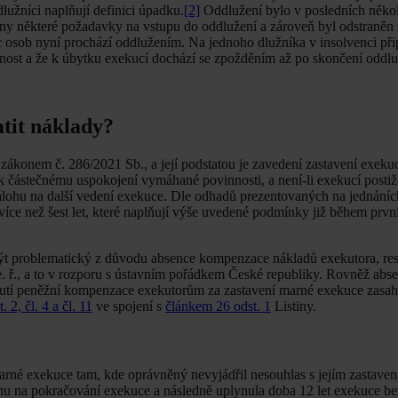
dlužníci naplňují definici úpadku.
[2]
Oddlužení bylo v posledních něko
ěny některé požadavky na vstupu do oddlužení a zároveň byl odstraněn
c osob nyní prochází oddlužením. Na jednoho dlužníka v insolvenci při
nost a že k úbytku exekucí dochází se zpožděním až po skončení oddlu
tit náklady?
ákonem č. 286/2021 Sb., a její podstatou je zavedení zastavení exekuc
 částečnému uspokojení vymáhané povinnosti, a není­-li exekucí posti
zálohu na další vedení exekuce. Dle odhadů prezentovaných na jednáníc
více než šest let, které naplňují výše uvedené podmínky již během prv
být problematický z důvodu absence kompenzace nákladů exekutora, res
. ř., a to v rozporu s ústavním pořádkem České republiky. Rovněž absen
ytnutí peněžní kompenzace exekutorům za zastavení marné exekuce zasah
. 2, čl. 4 a čl. 11
ve spojení s
článkem 26 odst. 1
Listiny.
arné exekuce tam, kde oprávněný nevyjádřil nesouhlas s jejím zastavení
lohu na pokračování exekuce a následně uplynula doba 12 let exekuce b