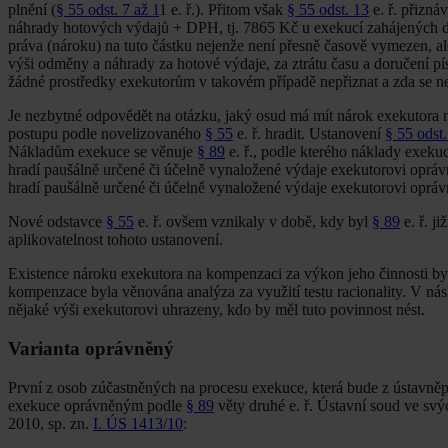
plnění (
§ 55 odst. 7 až 1
1 e. ř.). Přitom však
§ 55 odst. 13
e. ř. přizná
náhrady hotových výdajů + DPH, tj. 7865 Kč u exekucí zahájených do 3
práva (nároku) na tuto částku nejenže není přesně časově vymezen, a
výši odměny a náhrady za hotové výdaje, za ztrátu času a doručení 
žádné prostředky exekutorům v takovém případě nepřiznat a zda se n
Je nezbytné odpovědět na otázku, jaký osud má mít nárok exekutora n
postupu podle novelizovaného
§ 55
e. ř. hradit. Ustanovení
§ 55 odst
Nákladům exekuce se věnuje
§ 89
e. ř., podle kterého náklady exeku
hradí paušálně určené či účelně vynaložené výdaje exekutorovi opráv
hradí paušálně určené či účelně vynaložené výdaje exekutorovi oprá
Nové odstavce
§ 55
e. ř. ovšem vznikaly v době, kdy byl
§ 89
e. ř. j
aplikovatelnost tohoto ustanovení.
Existence nároku exekutora na kompenzaci za výkon jeho činnosti by
kompenzace byla věnována analýza za využití testu racionality. V ná
nějaké výši exekutorovi uhrazeny, kdo by měl tuto povinnost nést.
Varianta oprávněný
První z osob zúčastněných na procesu exekuce, která bude z ústavně
exekuce oprávněným podle
§ 89
věty druhé e. ř. Ústavní soud ve svý
2010, sp. zn.
I. ÚS 1413/10
: