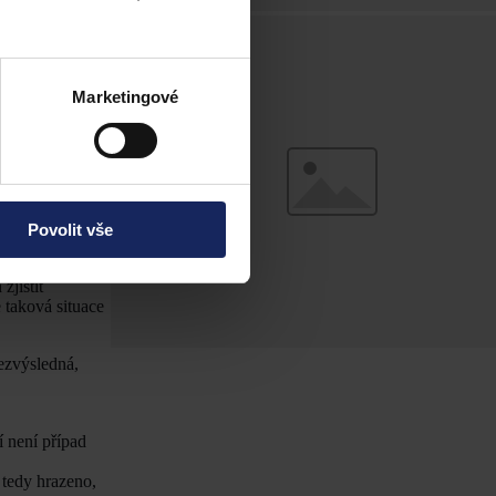
pro nemajetnost
ůvodňující
Marketingové
etnost dlužníka
torem a
nnost k náhradě
y, a to na úkor
spíše jen
Povolit vše
dech však není
 89
e. ř., a
jistit
 taková situace
ezvýsledná,
 není případ
 tedy hrazeno,