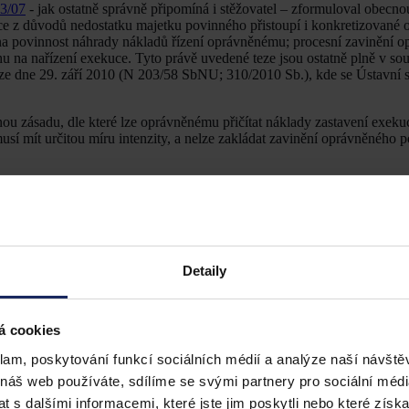
3/07
- jak ostatně správně připomíná i stěžovatel – zformuloval obecno
kuce z důvodů nedostatku majetku povinného přistoupí i konkretizované 
na povinnost náhrady nákladů řízení oprávněnému; procesní zavinění 
u na nařízení exekuce. Tyto právě uvedené teze jsou ostatně plně v sou
ze dne 29. září 2010 (N 203/58 SbNU; 310/2010 Sb.), kde se Ústavní 
ou zásadu, dle které lze oprávněnému přičítat náklady zastavení exek
usí mít určitou míru intenzity, a nelze zakládat zavinění oprávněného 
vaném nálezu sp. zn.
I. ÚS 1413/10
:
hrady nákladů exekučního řízení oprávněnému v případě zastavení exek
dbá při podání návrhu na nařízení exekuce procesní opatrnost, tedy je
i cestou exekuce zjevně nelze dosáhnout úspěchu. Jedná se tedy vždy o
nného.”
Detaily
nnost oprávněného hradit náklady exekuce odvislá od posouzení míry je
onem č. 286/2021 Sb. zavinění oprávněného zakládající povinnost hra
u zavinění oprávněného dle ustálené judikatury Ústavního soudu nezak
á cookies
 že zastavení podle
§ 55 odst. 7 až 11
e. ř. není zastavením exekuce pro
klam, poskytování funkcí sociálních médií a analýze naší návšt
 výše uvedené novelizaci stát ex lege. Zavinění oprávněného v takovýc
aci, kdy bylo zřejmé, že cestou exekuce nedosáhne úspěchu, měl by již
 náš web používáte, sdílíme se svými partnery pro sociální média
 s dalšími informacemi, které jste jim poskytli nebo které získa