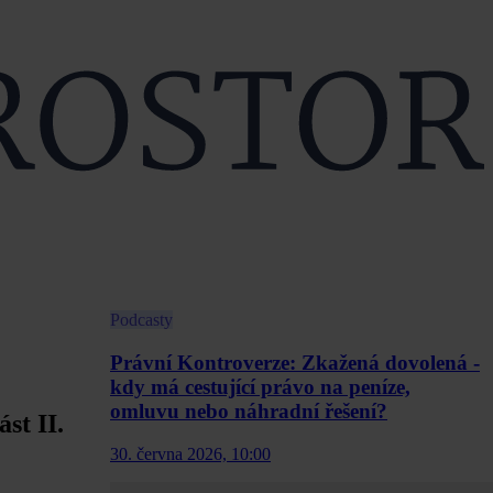
Podcasty
Právní Kontroverze: Zkažená dovolená -
kdy má cestující právo na peníze,
omluvu nebo náhradní řešení?
st II.
30. června 2026, 10:00