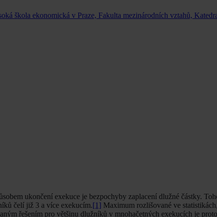
soká škola ekonomická v Praze, Fakulta mezinárodních vztahů, Kated
způsobem ukončení exekuce je bezpochyby zaplacení dlužné částky. Toho
ků čelí již 3 a více exekucím.
[1]
Maximum rozlišované ve statistikách,
ným řešením pro většinu dlužníků v mnohačetných exekucích je proto