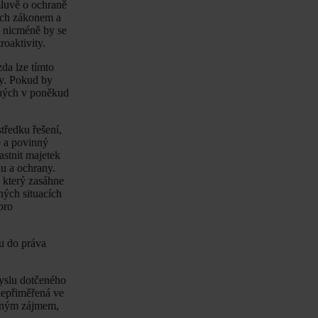
mluvě o ochraně
ých zákonem a
 nicméně by se
roaktivity.
zda lze tímto
ny. Pokud by
nných v poněkud
tředku řešení,
é a povinný
stnit majetek
hu a ochrany.
 který zasáhne
ných situacích
pro
u do práva
myslu dotčeného
nepřiměřená ve
řejným zájmem,