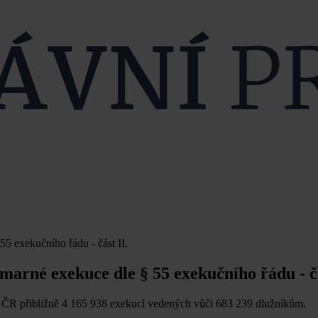
5 exekučního řádu - část II.
arné exekuce dle § 55 exekučního řádu - čá
 ČR přibližně 4 165 938 exekucí vedených vůči 683 239 dlužníkům.