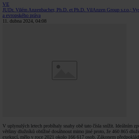
VE
JUDr. Vilém Anzenbacher, Ph.D. et Ph.D.
VilAnzen Group s.r.o.; Vy
a evropského práva
11. dubna 2024, 04:08
V uplynulých letech probíhaly snahy obě tato čísla snížit. Ideálním 
většiny dlužníků obtížné dosáhnout mimo jiné proto, že 460 865 dlužní
exekucí, mělo v roce 2021 okolo 166 617 osob. Zákonem předpokláda