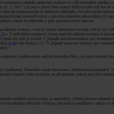
vá exekutorovi náklady zastavené exekuce ve výši minimální odměny a 
1. 3. 2017, což jsou v první vlně exekucí běžících déle než šest let 
le není ani kompenzován či obdobně zohledněn. Vyvstává proto otázka,
písemností mají exekutoři nárok a zda bylo úmyslem zákonodárce (či o
ejedná o zásah do některého z práv garantovaných ústavou.
a náklady exekuce, a zda je možné interpretací dovodit, kdo je má v p
. 13
e. ř. totiž přímo nestanoví, komu mají být náklady exekuce k placen
ce hradí ten, kdo je zavinil. V případě zastavení exekuce pro nemajetn
něný (
§ 89
věta druhá e. ř.): “V případě zastavení exekuce pro nemaje
vněný.”
iž ustálenou a judikovanou součástí právního řádu, a je proto namístě z
la z judikatury Ústavního soudu dovozena v předchozích kapitolách. Vý
sledující kapitole bude navázáno na předpoklad, pokud musí být nákla
právního pohledu analyzována, je oprávněný. Otázku hrazení nákladů 
ch rozhodnutích převážně vylučuje, jak tomu je například v nálezu ze d