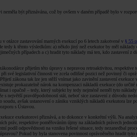
vi neměla být přiznávána, což by ovšem v daném případě bylo v rozporu 
u v otázce zastavování marných exekucí po 6 letech zakotvené v
§ 55 o
 tedy k těmto výsledkům: a) někdo jiný než exekutor by měl náklady 
ýjimečných případech a c) hradit tyto náklady má ten, kdo zastavení z 
 zákonodárce přijetím této úpravy s nepravou retroaktivitou, respektive t
při své legislativní činnosti ve zcela odlišné pozici než povinný či opr
řijetí zákona tak lze jen stěží vnímat jako zavinění zastavení exekuce
xistuje prokazatelně nárok na kompenzaci nákladů exekuce (do určité m
nímat i opačně – tedy, který subjekt by tedy nejméně neměl tyto náklady
že s největší pravděpodobností stát, neboť sice zastavení z důvodu ned
o soudu, avšak ustanovení o zániku vzniklých nákladů exekutora lze p
rozporu s Ústavou.
exekuce exekutorovi přiznává, a to dokonce v konkrétní výši. Na analy
tavních práv, respektive poměřováním újmy na základních právech jednotl
ní podíl odpovědnosti na vzniku řešené situace, tedy nezanedbal proce
 úpravou? Pokud by byla stanovena povinnost oprávněného hradit tyto