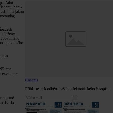
paušální
všechny. Zánik
 zda a na jakou
pomenutím)
řípadech
í uloženy.
ost povinného
tnost povinného
koumat
ši této
dy exekuce v
Časopis
Přihlaste se k odběru našeho elektronického časopisu
nemajetné
ne 16. 12.