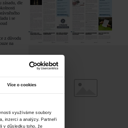
u zásadu, dle
okolnosti
oprávněného
ladu i se
soud
uce z důvodu
pouze na
uce z důvodu
stliže podá
 případy, kdy má
Více o cookies
ho zavinění na
dit náklady
ládá. Lze ovšem
 nemajetnost,
ěvnosti využíváme soubory
h případech
 před účinností
, inzerci a analýzy. Partneři
li v důsledku toho, že