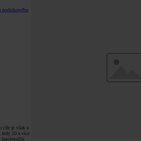
ra podnikového
 cíle je však u
 tedy 10 a více
 insolvenční