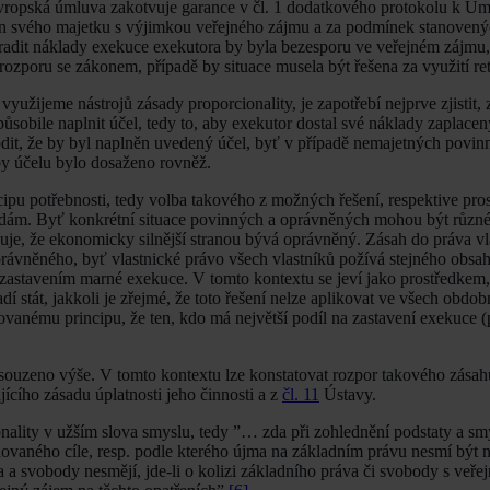
 Evropská úmluva zakotvuje garance v čl. 1 dodatkového protokolu k Ú
ven svého majetku s výjimkou veřejného zájmu a za podmínek stanoven
adit náklady exekuce exekutora by byla bezesporu ve veřejném zájmu,
ozporu se zákonem, případě by situace musela být řešena za využití ret
yužijeme nástrojů zásady proporcionality, je zapotřebí nejprve zjistit, 
ůsobile naplnit účel, tedy to, aby exekutor dostal své náklady zaplace
dit, že by byl naplněn uvedený účel, byť v případě nemajetných povi
 by účelu bylo dosaženo rovněž.
cipu potřebnosti, tedy volba takového z možných řešení, respektive pros
bodám. Byť konkrétní situace povinných a oprávněných mohou být různ
je, že ekonomicky silnější stranou bývá oprávněný. Zásah do práva vla
právněného, byť vlastnické právo všech vlastníků požívá stejného obsa
zastavením marné exekuce. V tomto kontextu se jeví jako prostředkem,
 stát, jakkoli je zřejmé, že toto řešení nelze aplikovat ve všech obdob
anému principu, že ten, kdo má největší podíl na zastavení exekuce (
osouzeno výše. V tomto kontextu lze konstatovat rozpor takového zásah
jícího zásadu úplatnosti jeho činnosti a z
čl. 11
Ústavy.
cionality v užším slova smyslu, tedy ”… zda při zohlednění podstaty a s
dovaného cíle, resp. podle kterého újma na základním právu nesmí být 
va a svobody nesmějí, jde-li o kolizi základního práva či svobody s ve