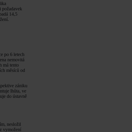
lika
 i požadavek
padá 14,5
žení.
e po 6 letech
žena nemovitá
h má tento
ních měsíců od
pektive zániku
tuje lhůta, ve
uje do ústavně
m, nesložil
ez vymožení