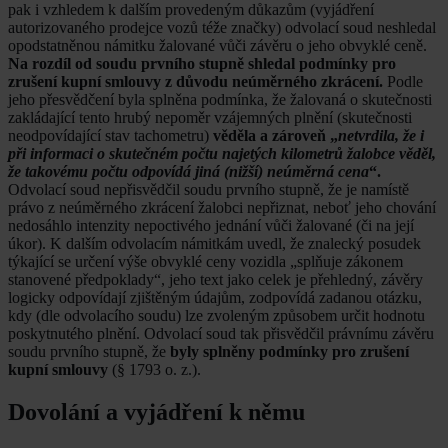
pak i vzhledem k dalším provedeným důkazům (vyjádření
autorizovaného prodejce vozů téže značky) odvolací soud neshledal
opodstatněnou námitku žalované vůči závěru o jeho obvyklé ceně.
Na rozdíl od soudu prvního stupně shledal podmínky pro
zrušení kupní smlouvy z důvodu neúměrného zkrácení.
Podle
jeho přesvědčení byla splněna podmínka, že žalovaná o skutečnosti
zakládající tento hrubý nepoměr vzájemných plnění (skutečnosti
neodpovídající stav tachometru)
věděla a zároveň „
netvrdila, že i
při informaci o skutečném počtu najetých kilometrů žalobce věděl,
že takovému počtu odpovídá jiná (nižší) neúměrná cena
“.
Odvolací soud nepřisvědčil soudu prvního stupně, že je namístě
právo z neúměrného zkrácení žalobci nepřiznat, neboť jeho chování
nedosáhlo intenzity nepoctivého jednání vůči žalované (či na její
úkor). K dalším odvolacím námitkám uvedl, že znalecký posudek
týkající se určení výše obvyklé ceny vozidla „splňuje zákonem
stanovené předpoklady“, jeho text jako celek je přehledný, závěry
logicky odpovídají zjištěným údajům, zodpovídá zadanou otázku,
kdy (dle odvolacího soudu) lze zvoleným způsobem určit hodnotu
poskytnutého plnění. Odvolací soud tak přisvědčil právnímu závěru
soudu prvního stupně, že
byly splněny podmínky pro zrušení
kupní smlouvy
(§ 1793 o. z.).
Dovolání a vyjádření k němu