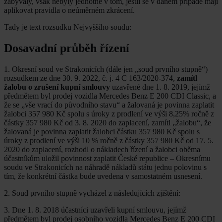
zabývaly, však nebyly jednotné v tom, jestli se v daném případě mají
aplikovat pravidla o neúměrném zkrácení.
Tady je text rozsudku Nejvyššího soudu:
Dosavadní průběh řízení
1. Okresní soud ve Strakonicích (dále jen „soud prvního stupně“)
rozsudkem ze dne 30. 9. 2022, č. j. 4 C 163/2020-374,
zamítl
žalobu o zrušení kupní smlouvy
uzavřené dne 1. 8. 2019, jejímž
předmětem byl prodej vozidla Mercedes Benz E 200 CDI Classic, a
že se „vše vrací do původního stavu“ a žalovaná je povinna zaplatit
žalobci 357 980 Kč spolu s úroky z prodlení ve výši 8,25% ročně z
částky 357 980 Kč od 3. 8. 2020 do zaplacení, zamítl „žalobu“, že
žalovaná je povinna zaplatit žalobci částku 357 980 Kč spolu s
úroky z prodlení ve výši 10 % ročně z částky 357 980 Kč od 17. 5.
2020 do zaplacení, rozhodl o nákladech řízení a žalobci oběma
účastníkům uložil povinnost zaplatit České republice – Okresnímu
soudu ve Strakonicích na náhradě nákladů státu jednu polovinu s
tím, že konkrétní částka bude uvedena v samostatném usnesení.
2. Soud prvního stupně vycházel z následujících zjištění:
3. Dne 1. 8. 2018 účastníci uzavřeli kupní smlouvu, jejímž
předmětem byl prodej osobního vozidla Mercedes Benz E 200 CDI