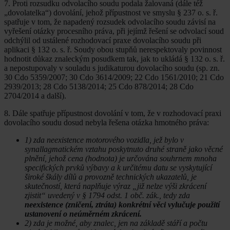
7. Proti rozsudku odvolacího soudu podala žalovaná (dále též
„dovolatelka“) dovolání, jehož přípustnost ve smyslu § 237 o. s. ř.
spatřuje v tom, že napadený rozsudek odvolacího soudu závisí na
vyřešení otázky procesního práva, při jejímž řešení se odvolací soud
odchýlil od ustálené rozhodovací praxe dovolacího soudu při
aplikaci § 132 o. s. ř. Soudy obou stupňů nerespektovaly povinnost
hodnotit důkaz znaleckým posudkem tak, jak to ukládá § 132 o. s. ř.
a nepostupovaly v souladu s judikaturou dovolacího soudu (sp. zn.
30 Cdo 5359/2007; 30 Cdo 3614/2009; 22 Cdo 1561/2010; 21 Cdo
2939/2013; 28 Cdo 5138/2014; 25 Cdo 878/2014; 28 Cdo
2704/2014 a další).
8. Dále spatřuje přípustnost dovolání v tom, že v rozhodovací praxi
dovolacího soudu dosud nebyla řešena otázka hmotného práva:
1) zda neexistence motorového vozidla, jež bylo v
synallagmatickém vztahu poskytnuto druhé straně jako věcné
plnění, jehož cena (hodnota) je určována souhrnem mnoha
specifických prvků výbavy a k určitému datu se vyskytující
široké škály dílů a provozně technických ukazatelů, je
skutečností, která naplňuje výraz „již nelze výši zkrácení
zjistit“ uvedený v § 1794 odst. 1 obč. zák., tedy zda
neexistence (zničení, ztráta) konkrétní věci vylučuje použití
ustanovení o neúměrném zkrácení.
2) zda je možné, aby znalec, jen na základě stáří a počtu