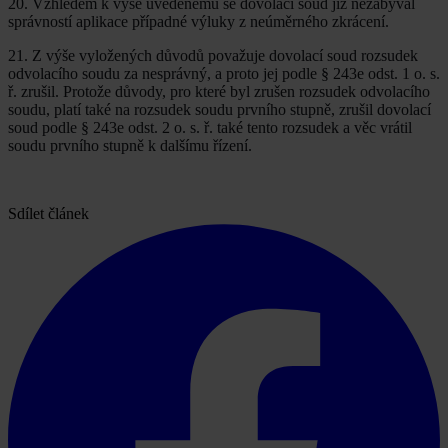
20. Vzhledem k výše uvedenému se dovolací soud již nezabýval
správností aplikace případné výluky z neúměrného zkrácení.
21. Z výše vyložených důvodů považuje dovolací soud rozsudek
odvolacího soudu za nesprávný, a proto jej podle § 243e odst. 1 o. s.
ř. zrušil. Protože důvody, pro které byl zrušen rozsudek odvolacího
soudu, platí také na rozsudek soudu prvního stupně, zrušil dovolací
soud podle § 243e odst. 2 o. s. ř. také tento rozsudek a věc vrátil
soudu prvního stupně k dalšímu řízení.
Sdílet článek