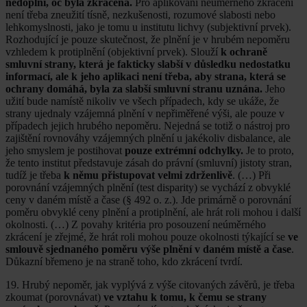
nedoplní, oč byla zkrácena.
Pro aplikování neúměrného zkrácení
není třeba zneužití tísně, nezkušenosti, rozumové slabosti nebo
lehkomyslnosti, jako je tomu u institutu lichvy (subjektivní prvek).
Rozhodující je pouze skutečnost, že plnění je v hrubém nepoměru
vzhledem k protiplnění (objektivní prvek). Slouží
k ochraně
smluvní strany, která je fakticky slabší v důsledku nedostatku
informací, ale k jeho aplikaci není třeba, aby strana, která se
ochrany domáhá, byla za slabší smluvní stranu uznána.
Jeho
užití bude namístě nikoliv ve všech případech, kdy se ukáže, že
strany ujednaly vzájemná plnění v nepřiměřené výši, ale pouze v
případech jejich hrubého nepoměru. Nejedná se totiž o nástroj pro
zajištění rovnováhy vzájemných plnění u jakékoliv disbalance, ale
jeho smyslem je postihovat
pouze extrémní odchylky.
Je to proto,
že tento institut představuje zásah do právní (smluvní) jistoty stran,
tudíž je třeba
k němu přistupovat velmi zdrženlivě
. (…) Při
porovnání vzájemných plnění (test disparity) se vychází z obvyklé
ceny v daném místě a čase (§ 492 o. z.). Jde primárně o porovnání
poměru obvyklé ceny plnění a protiplnění, ale hrát roli mohou i další
okolnosti. (…) Z povahy kritéria pro posouzení neúměrného
zkrácení je zřejmé, že hrát roli mohou pouze okolnosti týkající se
ve
smlouvě sjednaného poměru výše plnění v daném místě a čase
.
Důkazní břemeno je na straně toho, kdo zkrácení tvrdí.
19. Hrubý nepoměr, jak vyplývá z výše citovaných závěrů, je třeba
zkoumat (porovnávat)
ve vztahu k tomu, k čemu se strany