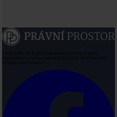
Právní portál, jehož cílovou skupinou jsou nejenom právní
profesionálové a zástupci právnických profesí, ale všichni, kteří
potřebují právní informace.