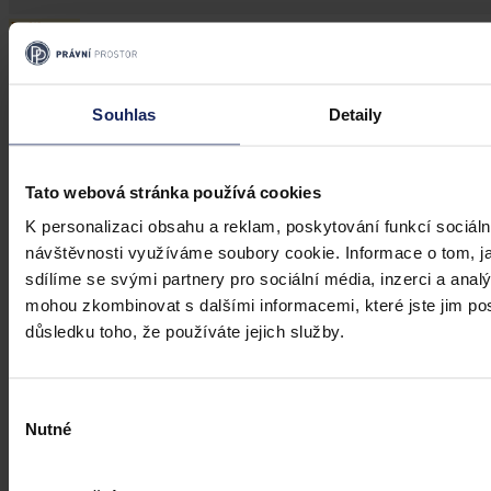
Judikatura
Pracovní e-maily
Souhlas
Detaily
Orgány pro hospodářskou soutěž mohou zajistit pracovní e-maily i
bez soudu
Tato webová stránka používá cookies
Soudní dvůr Evropské unie
•
21. července 2026, 00:00
K personalizaci obsahu a reklam, poskytování funkcí sociáln
návštěvnosti využíváme soubory cookie. Informace o tom, j
sdílíme se svými partnery pro sociální média, inzerci a analý
mohou zkombinovat s dalšími informacemi, které jste jim posk
důsledku toho, že používáte jejich služby.
Výběr
Nutné
souhlasu