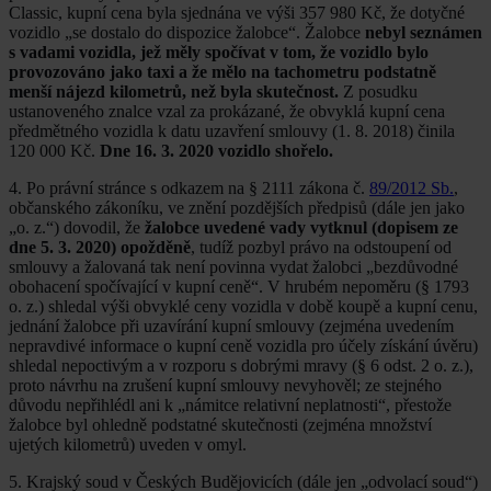
Classic, kupní cena byla sjednána ve výši 357 980 Kč, že dotyčné
vozidlo „se dostalo do dispozice žalobce“. Žalobce
nebyl seznámen
s vadami vozidla, jež měly spočívat v tom, že vozidlo bylo
provozováno jako taxi a že mělo na tachometru podstatně
menší nájezd kilometrů, než byla skutečnost.
Z posudku
ustanoveného znalce vzal za prokázané, že obvyklá kupní cena
předmětného vozidla k datu uzavření smlouvy (1. 8. 2018) činila
120 000 Kč.
Dne 16. 3. 2020 vozidlo shořelo.
4. Po právní stránce s odkazem na § 2111 zákona č.
89/2012 Sb.
,
občanského zákoníku, ve znění pozdějších předpisů (dále jen jako
„o. z.“) dovodil, že
žalobce uvedené vady vytknul (dopisem ze
dne 5. 3. 2020) opožděně
, tudíž pozbyl právo na odstoupení od
smlouvy a žalovaná tak není povinna vydat žalobci „bezdůvodné
obohacení spočívající v kupní ceně“. V hrubém nepoměru (§ 1793
o. z.) shledal výši obvyklé ceny vozidla v době koupě a kupní cenu,
jednání žalobce při uzavírání kupní smlouvy (zejména uvedením
nepravdivé informace o kupní ceně vozidla pro účely získání úvěru)
shledal nepoctivým a v rozporu s dobrými mravy (§ 6 odst. 2 o. z.),
proto návrhu na zrušení kupní smlouvy nevyhověl; ze stejného
důvodu nepřihlédl ani k „námitce relativní neplatnosti“, přestože
žalobce byl ohledně podstatné skutečnosti (zejména množství
ujetých kilometrů) uveden v omyl.
5. Krajský soud v Českých Budějovicích (dále jen „odvolací soud“)