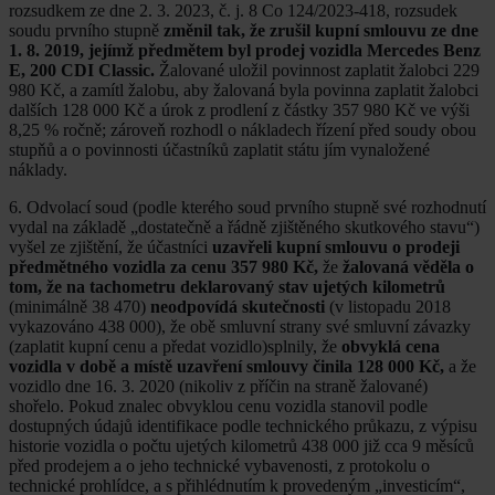
rozsudkem ze dne 2. 3. 2023, č. j. 8 Co 124/2023-418, rozsudek
soudu prvního stupně
změnil tak, že zrušil kupní smlouvu ze dne
1. 8. 2019, jejímž předmětem byl prodej vozidla Mercedes Benz
E, 200 CDI Classic.
Žalované uložil povinnost zaplatit žalobci 229
980 Kč, a zamítl žalobu, aby žalovaná byla povinna zaplatit žalobci
dalších 128 000 Kč a úrok z prodlení z částky 357 980 Kč ve výši
8,25 % ročně; zároveň rozhodl o nákladech řízení před soudy obou
stupňů a o povinnosti účastníků zaplatit státu jím vynaložené
náklady.
6. Odvolací soud (podle kterého soud prvního stupně své rozhodnutí
vydal na základě „dostatečně a řádně zjištěného skutkového stavu“)
vyšel ze zjištění, že účastníci
uzavřeli kupní smlouvu o prodeji
předmětného vozidla za cenu 357 980 Kč,
že
žalovaná věděla o
tom, že na tachometru deklarovaný stav ujetých kilometrů
(minimálně 38 470)
neodpovídá skutečnosti
(v listopadu 2018
vykazováno 438 000), že obě smluvní strany své smluvní závazky
(zaplatit kupní cenu a předat vozidlo)splnily, že
obvyklá cena
vozidla v době a místě uzavření smlouvy činila 128 000 Kč,
a že
vozidlo dne 16. 3. 2020 (nikoliv z příčin na straně žalované)
shořelo. Pokud znalec obvyklou cenu vozidla stanovil podle
dostupných údajů identifikace podle technického průkazu, z výpisu
historie vozidla o počtu ujetých kilometrů 438 000 již cca 9 měsíců
před prodejem a o jeho technické vybavenosti, z protokolu o
technické prohlídce, a s přihlédnutím k provedeným „investicím“,