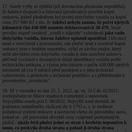
17. Soudy vyšly ze zjištění (jež dovolacímu přezkumu nepodléhá),
že žalobce (kupující) a žalovaná (prodávající) uzavřeli kupní
smlouvu, jejímž předmětem byl prodej dotyčného vozidla za kupní
cenu 357 980 Kč s tím, že
žalobci nebylo známo, že počet ujetých
kilometrů činí 438 000 namísto deklarovaných 38 470
. Soud
prvního stupně uvedený „rozdíl v nájezdu“ vyhodnotil
jako vadu
dotyčného vozidla, kterou žalobce uplatnil opožděně.
Odvolací
soud v souvislosti s posouzením, zda plnění stran z uvedené kupní
smlouvy jsou v hrubém nepoměru, vyšel ze závěru znalce, který
určil obvyklou cenu dotyčného vozidla k datu uzavření smlouvy,
přičemž vycházel z dostupných údajů identifikace vozidla podle
technického průkazu, z výpisu jeho historie o počtu 438 000 ujetých
kilometrů již cca 9 měsíců před prodejem a o jeho technické
vybavenosti, z protokolu o technické prohlídce, a s přihlédnutím k
provedeným „investicím“.
18. Již v rozsudku ze dne 25. 1. 2022, sp. zn. 33 Cdo 42/2021,
uveřejněném ve Sbírce soudních rozhodnutí a stanovisek
Nejvyššího soudu pod č. 96/2022, Nejvyšší soud dovodil, že
podstatou neúměrného zkrácení dle § 1793 o. z. je možnost
požadovat zrušení smlouvy a navrácení všeho do původního stavu,
pokud se - při porovnání obvyklé ceny vzájemně poskytnutých
plnění -
ukáže býti plnění jedné ze stran v hrubém nepoměru k
tomu, co poskytla druhá strana a pokud jí druhá strana