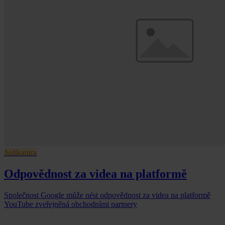
Judikatura
Odpovědnost za videa na platformě
Společnost Google může nést odpovědnost za videa na platformě
YouTube zveřejněná obchodními partnery