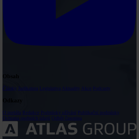
Obsah
Články
Judikatura
Legislativa
Aktuality
Akce
Podcasty
Odkazy
O portálu
Redakce
Podmínky užívání
Publikační podmínky
Ochrana osobních údajů
Odběr časopisu