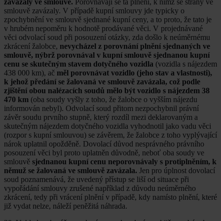
zavázaly ve smlouvě.
Porovnávají se ta plnění, k nimž se strany ve
smlouvě zavázaly. V případě kupní smlouvy jde typicky o
zpochybnění ve smlouvě sjednané kupní ceny, a to proto, že tato je
v hrubém nepoměru k hodnotě prodávané věci. V projednávané
věci odvolací soud při posouzení otázky, zda došlo k neúměrnému
zkrácení žalobce,
nevycházel z porovnání plnění sjednaných ve
smlouvě, nýbrž porovnával v kupní smlouvě sjednanou kupní
cenu se skutečným stavem dotyčného vozidla
(vozidla s nájezdem
438 000 km), ač
měl porovnávat vozidlo (jeho stav a vlastnosti),
k jehož předání se žalovaná ve smlouvě zavázala, což podle
zjištění obou nalézacích soudů mělo být vozidlo s nájezdem 38
470 km
(oba soudy vyšly z toho, že žalobce o vyšším nájezdu
informován nebyl). Odvolací soud přitom nezpochybnil právní
závěr soudu prvního stupně, který rozdíl mezi deklarovaným a
skutečným nájezdem dotyčného vozidla vyhodnotil jako vadu věci
(rozpor s kupní smlouvou) se závěrem, že žalobce z toho vyplývající
nárok uplatnil opožděně. Dovolací důvod nesprávného právního
posouzení věci byl proto uplatněn důvodně, neboť oba soudy ve
smlouvě
sjednanou kupní cenu neporovnávaly s protiplněním, k
němuž se žalovaná ve smlouvě zavázala.
Jen pro úplnost dovolací
soud poznamenává, že uvedený přístup se liší od situace při
vypořádání smlouvy zrušené například z důvodu neúměrného
zkrácení, tedy při vrácení plnění v případě, kdy namísto plnění, které
již vydat nelze, náleží peněžitá náhrada.