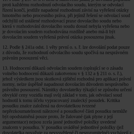
proti každému rozhodnutí odvolacího soudu, kterým se odvolací
řízení končí, jestliže napadené rozhodnutí závisí na vyřešení otázky
hmotného nebo procesního práva, při jejímž řešení se odvolací soud
odchýlil od ustálené rozhodovací praxe dovolacího soudu nebo
která v rozhodování dovolacího soudu dosud nebyla vyřešena nebo
je dovolacím soudem rozhodována rozdílně anebo má-li být
dovolacím soudem vyřešená právní otázka posouzena jinak.
12. Podle § 241a odst. 1 věty první o. s. ř. lze dovolání podat pouze
z důvodu, že rozhodnutí odvolacího soudu spočívá na nesprávném
právním posouzení věci.
13. Hodnocení důkazů odvolacím soudem (opírající se o zásadu
volného hodnocení důkazů zakotvenou v § 132 a § 211 o. s. ř.),
jehož výsledkem jsou skutková zjištění rozhodná pro aplikaci právní
normy, nelze úspěšně napadnout dovolacím důvodem nesprávného
právního posouzení. Námitky dovolatelky týkající se způsobu určení
obvyklé ceny vozidla mají svůj základ v tom, jak odvolací soud
hodnotil k tomu účelu vypracovaný znalecký posudek. Kritika
posudku znalce založená na dovolatelkou tvrzené
nepřezkoumatelnosti nálezové a posudkové části posudku nemůže
být opodstatněná pouze proto, že žalované (jak plyne z její
argumentace) nejsou zcela jasné jednotlivé položky uvedené
znalcem v posudku. V posudku uváděné jednotlivé položky (jež
dovolatelka považuje za nevysvětlené či nesrozumitelné) vycházejí z