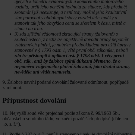
ujetých kilometrů evidovaných u konkrétního motorového
vozidla, určil jeho peněžní hodnotu za situace, kdy předmět
zkoumání již neexistuje, a není tedy možné jeho kvalitativní
stav porovnat s obdobnými stavy vozidel téže značky a
stanovit tak jeho obvyklou cenu se zřetelem k času, místě a
situaci na trhu.
3) zda zjištění vědomosti zkracující strany (žalované) o
skutečnostech, z nichž lze objektivně dovodit hrubý nepoměr
vzájemných plnění, je nutným předpokladem pro užití úpravy
stanovené v § 1793 odst. 1, větě první obč. zákoníku, neboli
zda lze přistoupit k aplikaci ust. § 1793 odst. 1 věty první
obč. zák., aniž by žalobce splnil důkazní břemeno, že o
nepoměru vzájemného plnění žalovaná, jako druhá strana,
nevěděla ani vědět nemusela.
9. Žalobce navrhl podané dovolání žalované odmítnout, popřípadě
zamítnout.
Přípustnost dovolání
10. Nejvyšší soud věc projednal podle zákona č. 99/1963 Sb.,
občanského soudního řádu, ve znění pozdějších předpisů (dále jen
„o. s. ř.“).
11. Podle § 237 o. s. ř. není-li stanoveno jinak, je dovolání přípustné