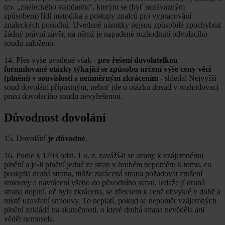
tzv. „znaleckého standardu“, kterým se (byť nezávazným
způsobem) řídí metodika a postupy znalců pro vypracování
znaleckých posudků. Uvedené námitky nejsou způsobilé zpochybnit
žádný právní závěr, na němž je napadené rozhodnutí odvolacího
soudu založeno.
14. Přes výše uvedené však -
pro řešení dovolatelkou
formulované otázky týkající se způsobu určení výše ceny věci
(plnění) v souvislosti s neúměrným zkrácením
- shledal Nejvyšší
soud dovolání přípustným, neboť jde o otázku dosud v rozhodovací
praxi dovolacího soudu nevyřešenou.
Důvodnost dovolání
15. Dovolání
je důvodné
.
16. Podle § 1793 odst. 1 o. z. zaváží-li se strany k vzájemnému
plnění a je-li plnění jedné ze stran v hrubém nepoměru k tomu, co
poskytla druhá strana, může zkrácená strana požadovat zrušení
smlouvy a navrácení všeho do původního stavu, ledaže jí druhá
strana doplní, oč byla zkrácena, se zřetelem k ceně obvyklé v době a
místě uzavření smlouvy. To neplatí, pokud se nepoměr vzájemných
plnění zakládá na skutečnosti, o které druhá strana nevěděla ani
vědět nemusela.