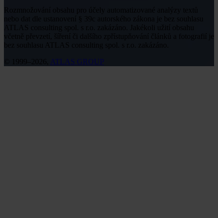
Rozmnožování obsahu pro účely automatizované analýzy textů
nebo dat dle ustanovení § 39c autorského zákona je bez souhlasu
ATLAS consulting spol. s r.o. zakázáno. Jakékoli užití obsahu
včetně převzetí, šíření či dalšího zpřístupňování článků a fotografií je
bez souhlasu ATLAS consulting spol. s r.o. zakázáno.
© 1999–2026,
ATLAS GROUP