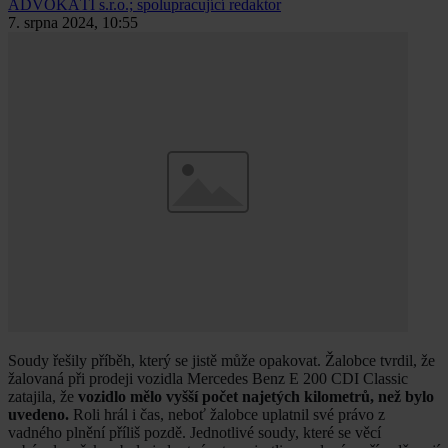
ADVOKÁTI s.r.o.; spolupracující redaktor
7. srpna 2024, 10:55
Soudy řešily příběh, který se jistě může opakovat. Žalobce tvrdil, že
žalovaná při prodeji vozidla Mercedes Benz E 200 CDI Classic
zatajila, že
vozidlo mělo vyšší počet najetých kilometrů, než bylo
uvedeno.
Roli hrál i čas, neboť žalobce uplatnil své právo z
vadného plnění příliš pozdě. Jednotlivé soudy, které se věcí