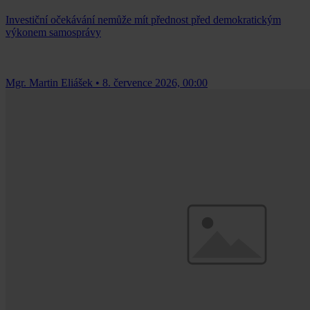
Investiční očekávání nemůže mít přednost před demokratickým
výkonem samosprávy
Mgr. Martin Eliášek
•
8. července 2026, 00:00