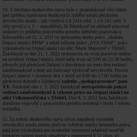
10. Z hlediska skutkového stavu bylo v projednávané věci mimo
jiné zjištěno (správnost skutkových zjištění soudů přezkumu
dovolacího soudu – jak vyplývá z § 241a odst. 1 a § 242 odst. 3
věty první o. s. ř. – nepodléhá), že žalobkyně na základě pracovní
smlouvy (v průběhu pracovního poměru měněné) pracovala u
žalovaného od 21. 3. 2011 ve sjednaném druhu práce „obsluha
čerpací stanice PHM“ a místě výkonu práce „SVA Třebíč“, práci
vykonávala na čerpací stanici na ulici Marie Majerové v Třebíči.
Žalobkyně se dne 21. 1. 2022 nedostavila na svoji pracovní směnu
na uvedené čerpací stanici, která měla trvat od 5:00 do 21:30 hodin,
přestože její předchozí žádosti o dovolenou na tento den vedoucí
zaměstnankyně a poté ani žalovaný výslovně nevyhověli. Provoz
čerpací stanice v uvedený den v době od 6:00 do 17:00 hodin po
předchozí dohodě s žalobkyní
zajistila „spolupracovnice“ paní
XY.
Následně dne 1. 3. 2022 žalobkyně
nerespektovala pokyn
vedoucí zaměstnankyně k výkonu práce na čerpací stanici na
ulici Velkomeziříčská v Třebíči.
Dne 8. 3. 2022 byla žalobkyni
doručena výpověď z pracovního poměru uvedená v bodu 1 tohoto
rozsudku.
11. Za tohoto skutkového stavu závisí napadený rozsudek
odvolacího soudu (mimo jiné) na vyřešení otázky hmotného práva,
jaká jsou východiska pro konkrétní vymezení relativně neurčité
hypotézy právní normy obsažené v ustanovení § 52 písm. g)