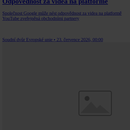
Odpovědnost za videa na platformě
Společnost Google může nést odpovědnost za videa na platformě
YouTube zveřejněná obchodními partnery
Soudní dvůr Evropské unie
•
23. července 2026, 00:00