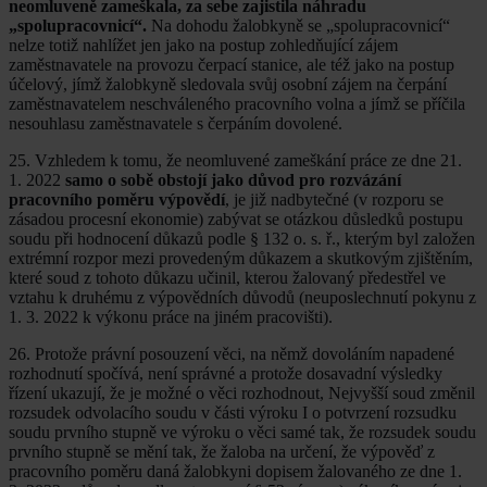
neomluveně zameškala, za sebe zajistila náhradu
„spolupracovnicí“.
Na dohodu žalobkyně se „spolupracovnicí“
nelze totiž nahlížet jen jako na postup zohledňující zájem
zaměstnavatele na provozu čerpací stanice, ale též jako na postup
účelový, jímž žalobkyně sledovala svůj osobní zájem na čerpání
zaměstnavatelem neschváleného pracovního volna a jímž se příčila
nesouhlasu zaměstnavatele s čerpáním dovolené.
25. Vzhledem k tomu, že neomluvené zameškání práce ze dne 21.
1. 2022
samo o sobě obstojí jako důvod pro rozvázání
pracovního poměru výpovědí
, je již nadbytečné (v rozporu se
zásadou procesní ekonomie) zabývat se otázkou důsledků postupu
soudu při hodnocení důkazů podle § 132 o. s. ř., kterým byl založen
extrémní rozpor mezi provedeným důkazem a skutkovým zjištěním,
které soud z tohoto důkazu učinil, kterou žalovaný předestřel ve
vztahu k druhému z výpovědních důvodů (neuposlechnutí pokynu z
1. 3. 2022 k výkonu práce na jiném pracovišti).
26. Protože právní posouzení věci, na němž dovoláním napadené
rozhodnutí spočívá, není správné a protože dosavadní výsledky
řízení ukazují, že je možné o věci rozhodnout, Nejvyšší soud změnil
rozsudek odvolacího soudu v části výroku I o potvrzení rozsudku
soudu prvního stupně ve výroku o věci samé tak, že rozsudek soudu
prvního stupně se mění tak, že žaloba na určení, že výpověď z
pracovního poměru daná žalobkyni dopisem žalovaného ze dne 1.