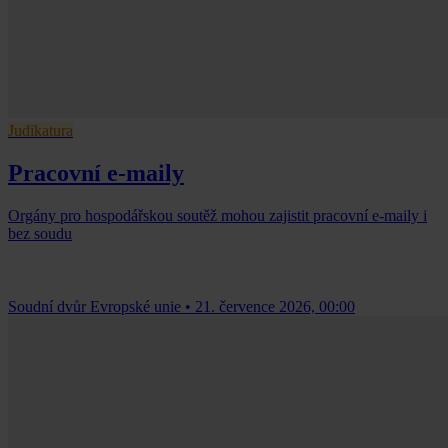
Judikatura
Pracovní e-maily
Orgány pro hospodářskou soutěž mohou zajistit pracovní e-maily i
bez soudu
Soudní dvůr Evropské unie
•
21. července 2026, 00:00