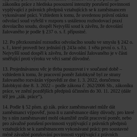
zákoníku práce z hlediska posouzení intenzity porušení povinnosti
vyplývající z právních předpisů vztahujících se k zaměstnancem
vykonávané práci. Vzhledem k tomu, že uvedenou právní otázku
odvolací soud vyřešil v rozporu s ustálenou rozhodovací praxí
dovolacího soudu, dospěl Nejvyšší soud k závěru, že dovolání
žalovaného je podle § 237 o. s. ř. přípustné.
12. Po přezkoumání rozsudku odvolacího soudu ve smyslu § 242 o.
s. ř., které provedl bez jednání (§ 243a odst. 1 věta první o. s. ř.),
Nejvyšší soud dospěl k závěru, že dovolání žalovaného je v části
směřující proti výroku ve věci samé důvodné.
13. Projednávanou věc je třeba posuzovat i v současné době –
vzhledem k tomu, že pracovní poměr žalobkyně byl ze strany
žalovaného rozvázán výpovědí ze dne 1. 3. 2022, doručenou
žalobkyni dne 8. 3. 2022 – podle zákona č. 262/2006 Sb., zákoníku
práce, ve znění pozdějších předpisů účinném do 30. 11. 2022 (dále
též jen „zák. práce“).
14. Podle § 52 písm. g) zák. práce zaměstnavatel může dát
zaměstnanci výpověď, jsou-li u zaměstnance dány důvody, pro které
by s ním zaměstnavatel mohl okamžitě zrušit pracovní poměr, nebo
pro závažné porušení povinnosti vyplývající z právních předpisů
vztahujících se k zaměstnancem vykonávané práci; pro soustavné
méně závažné porušování povinnosti vyplývající z právních