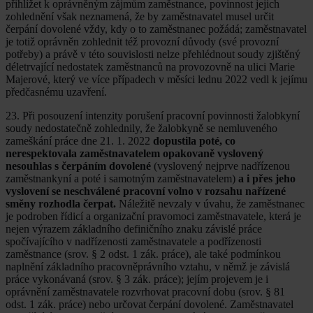
přihlížet k oprávněným zájmům zaměstnance, povinnost jejich
zohlednění však neznamená, že by zaměstnavatel musel určit
čerpání dovolené vždy, kdy o to zaměstnanec požádá; zaměstnavatel
je totiž oprávněn zohlednit též provozní důvody (své provozní
potřeby) a právě v této souvislosti nelze přehlédnout soudy zjištěný
déletrvající nedostatek zaměstnanců na provozovně na ulici Marie
Majerové, který ve více případech v měsíci lednu 2022 vedl k jejímu
předčasnému uzavření.
23. Při posouzení intenzity porušení pracovní povinnosti žalobkyní
soudy nedostatečně zohlednily, že žalobkyně se nemluveného
zameškání práce dne 21. 1. 2022
dopustila poté, co
nerespektovala zaměstnavatelem opakovaně vyslovený
nesouhlas s čerpáním dovolené
(vyslovený nejprve nadřízenou
zaměstnankyní a poté i samotným zaměstnavatelem)
a i přes jeho
vyslovení se neschválené pracovní volno v rozsahu nařízené
směny rozhodla čerpat.
Náležitě nevzaly v úvahu, že zaměstnanec
je podroben řídicí a organizační pravomoci zaměstnavatele, která je
nejen výrazem základního definičního znaku závislé práce
spočívajícího v nadřízenosti zaměstnavatele a podřízenosti
zaměstnance (srov. § 2 odst. 1 zák. práce), ale také podmínkou
naplnění základního pracovněprávního vztahu, v němž je závislá
práce vykonávaná (srov. § 3 zák. práce); jejím projevem je i
oprávnění zaměstnavatele rozvrhovat pracovní dobu (srov. § 81
odst. 1 zák. práce) nebo určovat čerpání dovolené. Zaměstnavatel