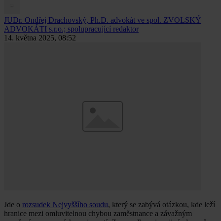
JUDr. Ondřej Drachovský, Ph.D.
advokát ve spol. ZVOLSKÝ
ADVOKÁTI s.r.o.; spolupracující redaktor
14. května 2025, 08:52
Jde o
rozsudek Nejvyššího soudu
, který se zabývá otázkou, kde leží
hranice mezi omluvitelnou chybou zaměstnance a závažným