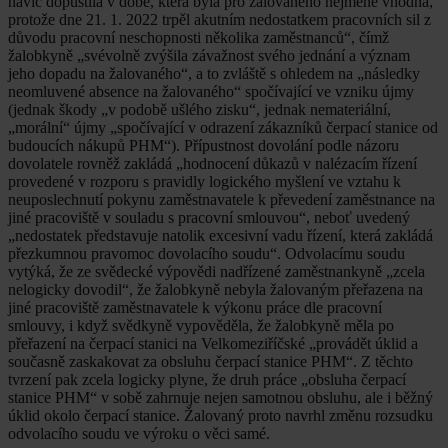
navíc dopustila v době, která byla pro žalovaného nejméně vhodná,
protože dne 21. 1. 2022 trpěl akutním nedostatkem pracovních sil z
důvodu pracovní neschopnosti několika zaměstnanců“, čímž
žalobkyně „svévolně zvýšila závažnost svého jednání a význam
jeho dopadu na žalovaného“, a to zvláště s ohledem na „následky
neomluvené absence na žalovaného“ spočívající ve vzniku újmy
(jednak škody „v podobě ušlého zisku“, jednak nemateriální,
„morální“ újmy „spočívající v odrazení zákazníků čerpací stanice od
budoucích nákupů PHM“). Přípustnost dovolání podle názoru
dovolatele rovněž zakládá „hodnocení důkazů v nalézacím řízení
provedené v rozporu s pravidly logického myšlení ve vztahu k
neuposlechnutí pokynu zaměstnavatele k převedení zaměstnance na
jiné pracoviště v souladu s pracovní smlouvou“, neboť uvedený
„nedostatek představuje natolik excesivní vadu řízení, která zakládá
přezkumnou pravomoc dovolacího soudu“. Odvolacímu soudu
vytýká, že ze svědecké výpovědi nadřízené zaměstnankyně „zcela
nelogicky dovodil“, že žalobkyně nebyla žalovaným přeřazena na
jiné pracoviště zaměstnavatele k výkonu práce dle pracovní
smlouvy, i když svědkyně vypověděla, že žalobkyně měla po
přeřazení na čerpací stanici na Velkomeziříčské „provádět úklid a
současně zaskakovat za obsluhu čerpací stanice PHM“. Z těchto
tvrzení pak zcela logicky plyne, že druh práce „obsluha čerpací
stanice PHM“ v sobě zahrnuje nejen samotnou obsluhu, ale i běžný
úklid okolo čerpací stanice. Žalovaný proto navrhl změnu rozsudku
odvolacího soudu ve výroku o věci samé.