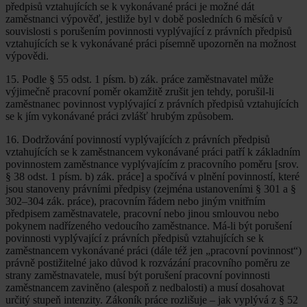
předpisů vztahujících se k vykonávané práci je možné dát
zaměstnanci výpověď, jestliže byl v době posledních 6 měsíců v
souvislosti s porušením povinnosti vyplývající z právních předpisů
vztahujících se k vykonávané práci písemně upozorněn na možnost
výpovědi.
15. Podle § 55 odst. 1 písm. b) zák. práce zaměstnavatel může
výjimečně pracovní poměr okamžitě zrušit jen tehdy, porušil-li
zaměstnanec povinnost vyplývající z právních předpisů vztahujících
se k jím vykonávané práci zvlášť hrubým způsobem.
16. Dodržování povinností vyplývajících z právních předpisů
vztahujících se k zaměstnancem vykonávané práci patří k základním
povinnostem zaměstnance vyplývajícím z pracovního poměru [srov.
§ 38 odst. 1 písm. b) zák. práce] a spočívá v plnění povinností, které
jsou stanoveny právními předpisy (zejména ustanoveními § 301 a §
302–304 zák. práce), pracovním řádem nebo jiným vnitřním
předpisem zaměstnavatele, pracovní nebo jinou smlouvou nebo
pokynem nadřízeného vedoucího zaměstnance. Má-li být porušení
povinnosti vyplývající z právních předpisů vztahujících se k
zaměstnancem vykonávané práci (dále též jen „pracovní povinnost“)
právně postižitelné jako důvod k rozvázání pracovního poměru ze
strany zaměstnavatele, musí být porušení pracovní povinnosti
zaměstnancem zaviněno (alespoň z nedbalosti) a musí dosahovat
určitý stupeň intenzity. Zákoník práce rozlišuje – jak vyplývá z § 52