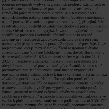
porušení povinnosti vyplývající z právních předpisů vztahujících se
k zaměstnancem vykonávané práci má neomluvené a svévolné
zameškání práce zaměstnancem v trvání 16,5 h v kombinaci s
neuposlechnutím pokynu zaměstnavatele k převedení zaměstnance
na jiné pracoviště v souladu s pracovní smlouvou“], při jejímž řešení
se odvolací soud odchýlil od ustálené rozhodovací praxe dovolacího
soudu. Odvolacímu soudu vytýká, že „hodnotil výlučně okolnosti
svědčící ve prospěch žalobkyně, přičemž okolnosti tvrzené
žalovaným v neprospěch žalobkyně zcela ignoroval a při svém
rozhodování je nijak nevzal v potaz“. Za významné považuje, že „v
projednávané věci je mezi účastníky řízení nespornou svévolná
absence žalované (správně žalobkyně – pozn. dovolacího soudu) v
délce trvání jedné celé 16,5 h pracovní směny v pátek dne 21. 1.
2022. tj. neomluvené zameškání práce v trvání přesahující dvě
obvyklé osmihodinové pracovní směny“, což „může samo o sobě
představovat porušení povinnosti zaměstnance vyplývající z
právních předpisů vztahujících se k jím vykonávané práci na pomezí
závažného porušení a zvlášť hrubého způsobu porušení“, ba
dokonce „učebnicový příklad naplnění relativně neurčité hypotézy
ustanovení § 52 písm. g) ZP pro výpověď z pracovního poměru“.
Situaci „narušení nezbytné vzájemné důvěry ve vztazích mezi
žalobkyní a žalovaným“ a „zpochybnění spolehlivosti žalobkyně ve
vztahu k plnění povinností zaměstnance podle ustanovení § 301 ZP“
žalovaný dokumentuje tím, že se žalobkyně „neomluvené absence