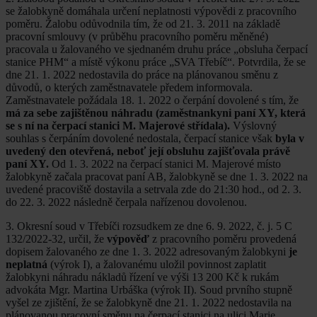
se žalobkyně domáhala určení neplatnosti výpovědi z pracovního
poměru. Žalobu odůvodnila tím, že od 21. 3. 2011 na základě
pracovní smlouvy (v průběhu pracovního poměru měněné)
pracovala u žalovaného ve sjednaném druhu práce „obsluha čerpací
stanice PHM“ a místě výkonu práce „SVA Třebíč“. Potvrdila, že se
dne 21. 1. 2022 nedostavila do práce na plánovanou směnu z
důvodů, o kterých zaměstnavatele předem informovala.
Zaměstnavatele požádala 18. 1. 2022 o čerpání dovolené s tím, že
má za sebe zajištěnou náhradu (zaměstnankyni paní XY, která
se s ní na čerpací stanici M. Majerové střídala).
Výslovný
souhlas s čerpáním dovolené nedostala, čerpací stanice však
byla v
uvedený den otevřená, neboť její obsluhu zajišťovala právě
paní XY.
Od 1. 3. 2022 na čerpací stanici M. Majerové místo
žalobkyně začala pracovat paní AB, žalobkyně se dne 1. 3. 2022 na
uvedené pracoviště dostavila a setrvala zde do 21:30 hod., od 2. 3.
do 22. 3. 2022 následně čerpala nařízenou dovolenou.
3. Okresní soud v Třebíči rozsudkem ze dne 6. 9. 2022, č. j. 5 C
132/2022-32, určil, že
výpověď
z pracovního poměru provedená
dopisem žalovaného ze dne 1. 3. 2022 adresovaným žalobkyni
je
neplatná
(výrok I), a žalovanému uložil povinnost zaplatit
žalobkyni náhradu nákladů řízení ve výši 13 200 Kč k rukám
advokáta Mgr. Martina Urbáška (výrok II). Soud prvního stupně
vyšel ze zjištění, že se žalobkyně dne 21. 1. 2022 nedostavila na
plánovanou pracovní směnu na čerpací stanici na ulici Marie