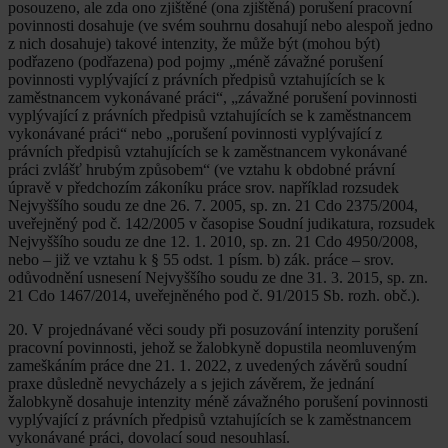
posouzeno, ale zda ono zjištěné (ona zjištěná) porušení pracovní
povinnosti dosahuje (ve svém souhrnu dosahují nebo alespoň jedno
z nich dosahuje) takové intenzity, že může být (mohou být)
podřazeno (podřazena) pod pojmy „méně závažné porušení
povinnosti vyplývající z právních předpisů vztahujících se k
zaměstnancem vykonávané práci“, „závažné porušení povinnosti
vyplývající z právních předpisů vztahujících se k zaměstnancem
vykonávané práci“ nebo „porušení povinnosti vyplývající z
právních předpisů vztahujících se k zaměstnancem vykonávané
práci zvlášť hrubým způsobem“ (ve vztahu k obdobné právní
úpravě v předchozím zákoníku práce srov. například rozsudek
Nejvyššího soudu ze dne 26. 7. 2005, sp. zn. 21 Cdo 2375/2004,
uveřejněný pod č. 142/2005 v časopise Soudní judikatura, rozsudek
Nejvyššího soudu ze dne 12. 1. 2010, sp. zn. 21 Cdo 4950/2008,
nebo – již ve vztahu k § 55 odst. 1 písm. b) zák. práce – srov.
odůvodnění usnesení Nejvyššího soudu ze dne 31. 3. 2015, sp. zn.
21 Cdo 1467/2014, uveřejněného pod č. 91/2015 Sb. rozh. obč.).
20. V projednávané věci soudy při posuzování intenzity porušení
pracovní povinnosti, jehož se žalobkyně dopustila neomluveným
zameškáním práce dne 21. 1. 2022, z uvedených závěrů soudní
praxe důsledně nevycházely a s jejich závěrem, že jednání
žalobkyně dosahuje intenzity méně závažného porušení povinnosti
vyplývající z právních předpisů vztahujících se k zaměstnancem
vykonávané práci, dovolací soud nesouhlasí.