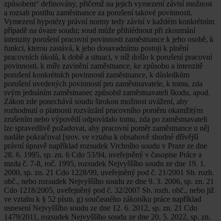
způsobem“ definovány, přičemž na jejich vymezení závisí možnost
a rozsah postihu zaměstnance za porušení takové povinnosti.
Vymezení hypotézy právní normy tedy závisí v každém konkrétním
případě na úvaze soudu; soud může přihlédnout při zkoumání
intenzity porušení pracovní povinnosti zaměstnance k jeho osobě, k
funkci, kterou zastává, k jeho dosavadnímu postoji k plnění
pracovních úkolů, k době a situaci, v níž došlo k porušení pracovní
povinnosti, k míře zavinění zaměstnance, ke způsobu a intenzitě
porušení konkrétních povinností zaměstnance, k důsledkům
porušení uvedených povinností pro zaměstnavatele, k tomu, zda
svým jednáním zaměstnanec způsobil zaměstnavateli škodu, apod.
Zákon zde ponechává soudu širokou možnost uvážení, aby
rozhodnutí o platnosti rozvázání pracovního poměru okamžitým
zrušením nebo výpovědí odpovídalo tomu, zda po zaměstnavateli
lze spravedlivě požadovat, aby pracovní poměr zaměstnance u něj
nadále pokračoval [srov. ve vztahu k obsahově shodné dřívější
právní úpravě například rozsudek Vrchního soudu v Praze ze dne
28. 6. 1995, sp. zn. 6 Cdo 53/94, uveřejněný v časopise Práce a
mzda č. 7-8, roč. 1995, rozsudek Nejvyššího soudu ze dne 19. 1.
2000, sp. zn. 21 Cdo 1228/99, uveřejněný pod č. 21/2001 Sb. rozh.
obč., nebo rozsudek Nejvyššího soudu ze dne 9. 3. 2006, sp. zn. 21
Cdo 1218/2005, uveřejněný pod č. 32/2007 Sb. rozh. obč., nebo již
ve vztahu k § 52 písm. g) současného zákoníku práce například
usnesení Nejvyššího soudu ze dne 12. 6. 2012, sp. zn. 21 Cdo
1479/2011, rozsudek Nejvyššího soudu ze dne 20. 5. 2022, sp. zn.