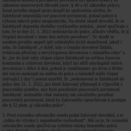
zákonem stanovených důvodů (srov. § 40 a 41 zákoníku práce).
Soud prvního stupně proto dospěl ke správnému závěru, že
žalobkyně neporušila své pracovní povinnosti, pokud pokyn k
výkonu takové práce neuposlechla. Na druhé straně dovodil, že se
žalobkyně dopustila druhého vytýkaného jednání, „které spočívalo v
tom, že se dne 21. 1. 2022 nedostavila do práce, ačkoliv věděla, že jí
čerpání dovolené v tento den nebylo povoleno“. Ve shodě se
soudem prvního stupně (při zohlednění týchž skutečností, jakož i
toho, že žalobkyně „v době, kdy o čerpání dovolené žádala,
evidovala přesčasy a nevyčerpanou dovolenou z minulého roku“ a
že „lze do jisté míry chápat zájem žalobkyně na určitou časovou
kontinuitu a celistvost dovolené, když lze stěží smysluplně strávit
dovolenou v délce 4 dnů, pokud je zaměstnanec po dvou z těchto
dní nucen nastoupit na směnu do práce a následně může čerpat
zbývající 2 dny“) potom uzavřel, že „nedostavení se žalobkyně do
práce dne 21. 1. 2022, pro které žalovaný přistoupil k výpovědi z
pracovního poměru, sice bylo porušením pracovních povinností
žalobkyně, nedosáhlo však intenzity tak závažného porušení
pracovních povinností, která by žalovaného opravňovala k postupu
dle § 52 písm. g/ zákoníku práce“.
5. Proti rozsudku odvolacího soudu podal žalovaný dovolání, a to
„toliko do výroku I. napadeného rozhodnutí“. Má za to, že rozsudek
odvolacího soudu spočívá na vyřešení otázky hmotného práva
[„jaké důsledky z hlediska hodnocení míry (stupně) intenzity