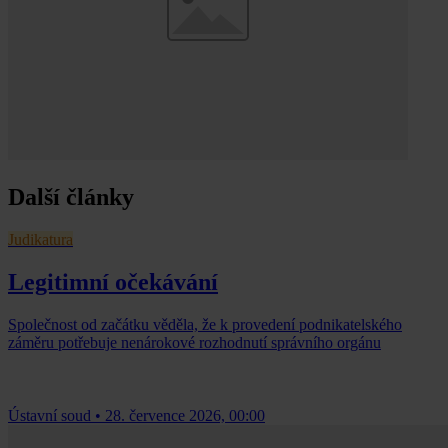
Další články
Judikatura
Legitimní očekávání
Společnost od začátku věděla, že k provedení podnikatelského
záměru potřebuje nenárokové rozhodnutí správního orgánu
Ústavní soud
•
28. července 2026, 00:00