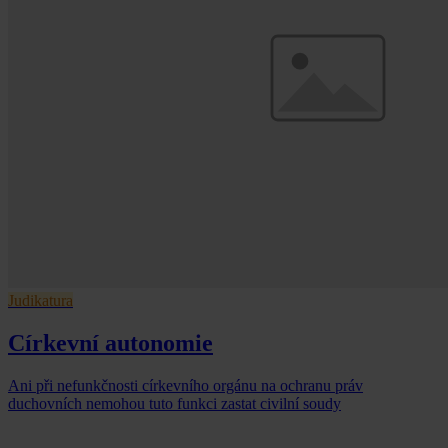
Judikatura
Církevní autonomie
Ani při nefunkčnosti církevního orgánu na ochranu práv
duchovních nemohou tuto funkci zastat civilní soudy