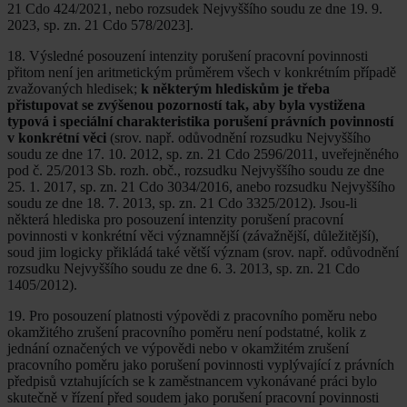
21 Cdo 424/2021, nebo rozsudek Nejvyššího soudu ze dne 19. 9.
2023, sp. zn. 21 Cdo 578/2023].
18. Výsledné posouzení intenzity porušení pracovní povinnosti
přitom není jen aritmetickým průměrem všech v konkrétním případě
zvažovaných hledisek;
k některým hlediskům je třeba
přistupovat se zvýšenou pozorností tak, aby byla vystižena
typová i speciální charakteristika porušení právních povinností
v konkrétní věci
(srov. např. odůvodnění rozsudku Nejvyššího
soudu ze dne 17. 10. 2012, sp. zn. 21 Cdo 2596/2011, uveřejněného
pod č. 25/2013 Sb. rozh. obč., rozsudku Nejvyššího soudu ze dne
25. 1. 2017, sp. zn. 21 Cdo 3034/2016, anebo rozsudku Nejvyššího
soudu ze dne 18. 7. 2013, sp. zn. 21 Cdo 3325/2012). Jsou-li
některá hlediska pro posouzení intenzity porušení pracovní
povinnosti v konkrétní věci významnější (závažnější, důležitější),
soud jim logicky přikládá také větší význam (srov. např. odůvodnění
rozsudku Nejvyššího soudu ze dne 6. 3. 2013, sp. zn. 21 Cdo
1405/2012).
19. Pro posouzení platnosti výpovědi z pracovního poměru nebo
okamžitého zrušení pracovního poměru není podstatné, kolik z
jednání označených ve výpovědi nebo v okamžitém zrušení
pracovního poměru jako porušení povinnosti vyplývající z právních
předpisů vztahujících se k zaměstnancem vykonávané práci bylo
skutečně v řízení před soudem jako porušení pracovní povinnosti