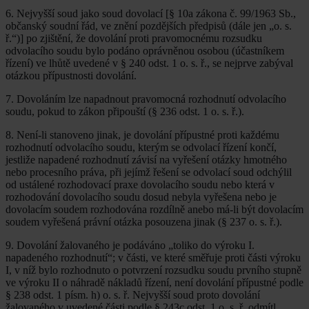
6. Nejvyšší soud jako soud dovolací [§ 10a zákona č. 99/1963 Sb.,
občanský soudní řád, ve znění pozdějších předpisů (dále jen „o. s.
ř.“)] po zjištění, že dovolání proti pravomocnému rozsudku
odvolacího soudu bylo podáno oprávněnou osobou (účastníkem
řízení) ve lhůtě uvedené v § 240 odst. 1 o. s. ř., se nejprve zabýval
otázkou přípustnosti dovolání.
7. Dovoláním lze napadnout pravomocná rozhodnutí odvolacího
soudu, pokud to zákon připouští (§ 236 odst. 1 o. s. ř.).
8. Není-li stanoveno jinak, je dovolání přípustné proti každému
rozhodnutí odvolacího soudu, kterým se odvolací řízení končí,
jestliže napadené rozhodnutí závisí na vyřešení otázky hmotného
nebo procesního práva, při jejímž řešení se odvolací soud odchýlil
od ustálené rozhodovací praxe dovolacího soudu nebo která v
rozhodování dovolacího soudu dosud nebyla vyřešena nebo je
dovolacím soudem rozhodována rozdílně anebo má-li být dovolacím
soudem vyřešená právní otázka posouzena jinak (§ 237 o. s. ř.).
9. Dovolání žalovaného je podáváno „toliko do výroku I.
napadeného rozhodnutí“; v části, ve které směřuje proti části výroku
I, v níž bylo rozhodnuto o potvrzení rozsudku soudu prvního stupně
ve výroku II o náhradě nákladů řízení, není dovolání přípustné podle
§ 238 odst. 1 písm. h) o. s. ř. Nejvyšší soud proto dovolání
žalovaného v uvedené části podle § 243c odst. 1 o. s. ř. odmítl.