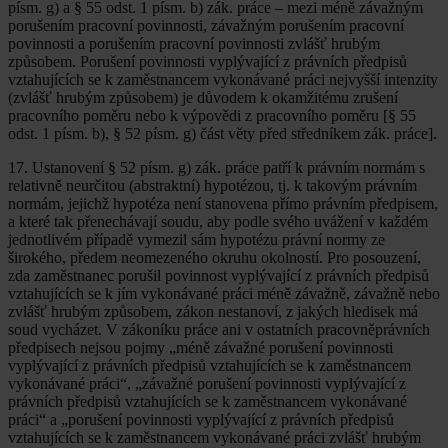
písm. g) a § 55 odst. 1 písm. b) zák. práce – mezi méně závažným
porušením pracovní povinnosti, závažným porušením pracovní
povinnosti a porušením pracovní povinnosti zvlášť hrubým
způsobem. Porušení povinnosti vyplývající z právních předpisů
vztahujících se k zaměstnancem vykonávané práci nejvyšší intenzity
(zvlášť hrubým způsobem) je důvodem k okamžitému zrušení
pracovního poměru nebo k výpovědi z pracovního poměru [§ 55
odst. 1 písm. b), § 52 písm. g) část věty před středníkem zák. práce].
17. Ustanovení § 52 písm. g) zák. práce patří k právním normám s
relativně neurčitou (abstraktní) hypotézou, tj. k takovým právním
normám, jejichž hypotéza není stanovena přímo právním předpisem,
a které tak přenechávají soudu, aby podle svého uvážení v každém
jednotlivém případě vymezil sám hypotézu právní normy ze
širokého, předem neomezeného okruhu okolností. Pro posouzení,
zda zaměstnanec porušil povinnost vyplývající z právních předpisů
vztahujících se k jím vykonávané práci méně závažně, závažně nebo
zvlášť hrubým způsobem, zákon nestanoví, z jakých hledisek má
soud vycházet. V zákoníku práce ani v ostatních pracovněprávních
předpisech nejsou pojmy „méně závažné porušení povinnosti
vyplývající z právních předpisů vztahujících se k zaměstnancem
vykonávané práci“, „závažné porušení povinnosti vyplývající z
právních předpisů vztahujících se k zaměstnancem vykonávané
práci“ a „porušení povinnosti vyplývající z právních předpisů
vztahujících se k zaměstnancem vykonávané práci zvlášť hrubým