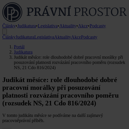
Články
•
Judikatura
•
Legislativa
•
Aktuality
•
Akce
•
Podcasty
Články
Judikatura
Legislativa
Aktuality
Akce
Podcasty
Portál
Judikatura
Judikát měsíce: role dlouhodobé dobré pracovní morálky při
posuzování platnosti rozvázání pracovního poměru (rozsudek
NS, 21 Cdo 816/2024)
Judikát měsíce: role dlouhodobé dobré
pracovní morálky při posuzování
platnosti rozvázání pracovního poměru
(rozsudek NS, 21 Cdo 816/2024)
V tomto judikátu měsíce se podíváme na další zajímavý
pracovněprávní příběh.