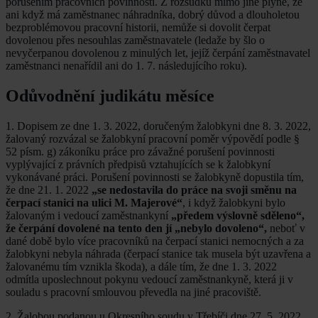
porušením pracovních povinností. Z rozsudku mimo jiné plyne, že
ani když má zaměstnanec náhradníka, dobrý důvod a dlouholetou
bezproblémovou pracovní historii, nemůže si dovolit čerpat
dovolenou přes nesouhlas zaměstnavatele (ledaže by šlo o
nevyčerpanou dovolenou z minulých let, jejíž čerpání zaměstnavatel
zaměstnanci nenařídil ani do 1. 7. následujícího roku).
Odůvodnění judikátu měsíce
1. Dopisem ze dne 1. 3. 2022, doručeným žalobkyni dne 8. 3. 2022,
žalovaný rozvázal se žalobkyní pracovní poměr výpovědí podle §
52 písm. g) zákoníku práce pro závažné porušení povinnosti
vyplývající z právních předpisů vztahujících se k žalobkyní
vykonávané práci. Porušení povinnosti se žalobkyně dopustila tím,
že dne 21. 1. 2022
„se nedostavila do práce na svoji směnu na
čerpací stanici na ulici M. Majerové“
, i když žalobkyni bylo
žalovaným i vedoucí zaměstnankyní
„předem výslovně sděleno“,
že čerpání dovolené na tento den jí „nebylo dovoleno“,
neboť v
dané době bylo více pracovníků na čerpací stanici nemocných a za
žalobkyni nebyla náhrada (čerpací stanice tak musela být uzavřena a
žalovanému tím vznikla škoda), a dále tím, že dne 1. 3. 2022
odmítla uposlechnout pokynu vedoucí zaměstnankyně, která ji v
souladu s pracovní smlouvou převedla na jiné pracoviště.
2. Žalobou podanou u Okresního soudu v Třebíči dne 27. 5. 2022