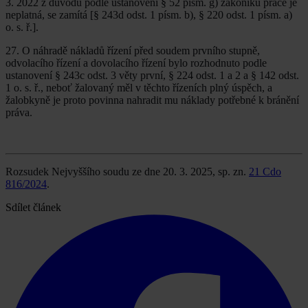
3. 2022 z důvodu podle ustanovení § 52 písm. g) zákoníku práce je
neplatná, se zamítá [§ 243d odst. 1 písm. b), § 220 odst. 1 písm. a)
o. s. ř.].
27. O náhradě nákladů řízení před soudem prvního stupně,
odvolacího řízení a dovolacího řízení bylo rozhodnuto podle
ustanovení § 243c odst. 3 věty první, § 224 odst. 1 a 2 a § 142 odst.
1 o. s. ř., neboť žalovaný měl v těchto řízeních plný úspěch, a
žalobkyně je proto povinna nahradit mu náklady potřebné k bránění
práva.
Rozsudek Nejvyššího soudu ze dne 20. 3. 2025, sp. zn.
21 Cdo
816/2024
.
Sdílet článek