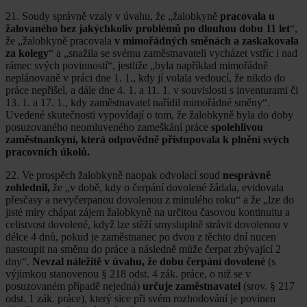
21. Soudy správně vzaly v úvahu, že „žalobkyně
pracovala u
žalovaného bez jakýchkoliv problémů po dlouhou dobu 11 let
“,
že „žalobkyně pracovala
v mimořádných směnách a zaskakovala
za kolegy
“ a „snažila se svému zaměstnavateli vycházet vstříc i nad
rámec svých povinností“, jestliže „byla například mimořádně
neplánovaně v práci dne 1. 1., kdy jí volala vedoucí, že nikdo do
práce nepřišel, a dále dne 4. 1. a 11. 1. v souvislosti s inventurami či
13. 1. a 17. 1., kdy zaměstnavatel nařídil mimořádné směny“.
Uvedené skutečnosti vypovídají o tom, že žalobkyně byla do doby
posuzovaného neomluveného zameškání práce
spolehlivou
zaměstnankyní, která odpovědně přistupovala k plnění svých
pracovních úkolů.
22. Ve prospěch žalobkyně naopak odvolací soud
nesprávně
zohlednil,
že „v době, kdy o čerpání dovolené žádala, evidovala
přesčasy a nevyčerpanou dovolenou z minulého roku“ a že „lze do
jisté míry chápat zájem žalobkyně na určitou časovou kontinuitu a
celistvost dovolené, když lze stěží smysluplně strávit dovolenou v
délce 4 dnů, pokud je zaměstnanec po dvou z těchto dní nucen
nastoupit na směnu do práce a následně může čerpat zbývající 2
dny“.
Nevzal náležitě v úvahu, že dobu čerpání dovolené
(s
výjimkou stanovenou § 218 odst. 4 zák. práce, o niž se v
posuzovaném případě nejedná)
určuje zaměstnavatel
(srov. § 217
odst. 1 zák. práce), který sice při svém rozhodování je povinen