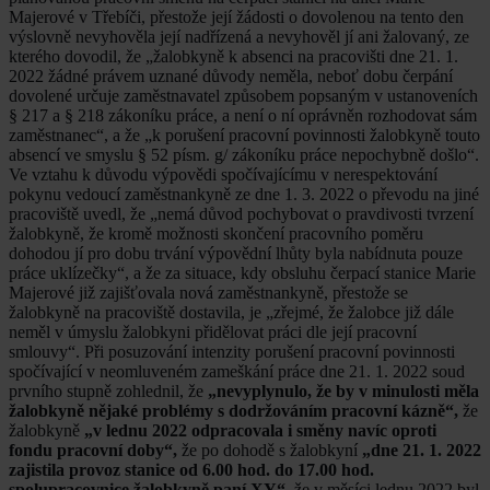
Majerové v Třebíči, přestože její žádosti o dovolenou na tento den
výslovně nevyhověla její nadřízená a nevyhověl jí ani žalovaný, ze
kterého dovodil, že „žalobkyně k absenci na pracovišti dne 21. 1.
2022 žádné právem uznané důvody neměla, neboť dobu čerpání
dovolené určuje zaměstnavatel způsobem popsaným v ustanoveních
§ 217 a § 218 zákoníku práce, a není o ní oprávněn rozhodovat sám
zaměstnanec“, a že „k porušení pracovní povinnosti žalobkyně touto
absencí ve smyslu § 52 písm. g/ zákoníku práce nepochybně došlo“.
Ve vztahu k důvodu výpovědi spočívajícímu v nerespektování
pokynu vedoucí zaměstnankyně ze dne 1. 3. 2022 o převodu na jiné
pracoviště uvedl, že „nemá důvod pochybovat o pravdivosti tvrzení
žalobkyně, že kromě možnosti skončení pracovního poměru
dohodou jí pro dobu trvání výpovědní lhůty byla nabídnuta pouze
práce uklízečky“, a že za situace, kdy obsluhu čerpací stanice Marie
Majerové již zajišťovala nová zaměstnankyně, přestože se
žalobkyně na pracoviště dostavila, je „zřejmé, že žalobce již dále
neměl v úmyslu žalobkyni přidělovat práci dle její pracovní
smlouvy“. Při posuzování intenzity porušení pracovní povinnosti
spočívající v neomluveném zameškání práce dne 21. 1. 2022 soud
prvního stupně zohlednil, že
„nevyplynulo, že by v minulosti měla
žalobkyně nějaké problémy s dodržováním pracovní kázně“,
že
žalobkyně
„v lednu 2022 odpracovala i směny navíc oproti
fondu pracovní doby“,
že po dohodě s žalobkyní
„dne 21. 1. 2022
zajistila provoz stanice od 6.00 hod. do 17.00 hod.
spolupracovnice žalobkyně paní XY“,
že v měsíci lednu 2022 byl