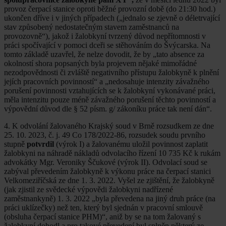
provoz čerpací stanice oproti běžné provozní době (do 21:30 hod.)
ukončen dříve i v jiných případech („jednalo se zjevně o déletrvající
stav způsobený nedostatečným stavem zaměstnanců na
provozovně“), jakož i žalobkyní tvrzený důvod nepřítomnosti v
práci spočívající v pomoci dceři se stěhováním do Švýcarska. Na
tomto základě uzavřel, že nelze dovodit, že by „tato absence za
okolností shora popsaných byla projevem nějaké mimořádné
nezodpovědnosti či zvláště negativního přístupu žalobkyně k plnění
jejích pracovních povinností“ a „nedosahuje intenzity závažného
porušení povinnosti vztahujících se k žalobkyní vykonávané práci,
měla intenzitu pouze méně závažného porušení těchto povinností a
výpovědní důvod dle § 52 písm. g/ zákoníku práce tak není dán“.
4. K odvolání žalovaného Krajský soud v Brně rozsudkem ze dne
25. 10. 2023, č. j. 49 Co 178/2022-86, rozsudek soudu prvního
stupně
potvrdil
(výrok I) a žalovanému uložil povinnost zaplatit
žalobkyni na náhradě nákladů odvolacího řízení 10 735 Kč k rukám
advokátky Mgr. Veroniky Ščukové (výrok II). Odvolací soud se
zabýval převedením žalobkyně k výkonu práce na čerpací stanici
Velkomeziříčská ze dne 1. 3. 2022. Vyšel ze zjištění, že žalobkyně
(jak zjistil ze svědecké výpovědi žalobkyni nadřízené
zaměstnankyně) 1. 3. 2022 „byla převedena na jiný druh práce (na
práci uklízečky) než ten, který byl sjednán v pracovní smlouvě
(obsluha čerpací stanice PHM)“, aniž by se na tom žalovaný s
žalobkyní dohodl a pro takové převedení byl splněn některý ze