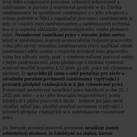
svoji řídící a organizační pravomoc vykonává jednostranně a
zaměstnanec je povinen ji respektovat (podrobit se jí). Důvěra
zaměstnavatele ve spolehlivost zaměstnance a v jeho schopnost a
ochotu podrobit se řídicí a organizační pravomoci zaměstnavatele je
tedy ve vztazích mezi zaměstnavatelem a zaměstnancem nezbytná,
bez ní si naplnění základního pracovněprávního vztahu představit
nelze.
Neomluvené zameškání práce v rozsahu jedné směny,
jehož se zaměstnanec dopustil neoprávněným čerpáním pracovního
volna přes zjevný nesouhlas zaměstnavatele (který například odmítl
zaměstnanci udělit souhlas s čerpáním dovolené nebo pracovního
volna bez náhrady mzdy, popř. s výměnou nařízené pracovní směny
s jiným zaměstnancem), proto představuje z hlediska vymezení
relativně neurčité hypotézy § 52 písm. g) zák. práce tak významnou
okolnost, že
zpravidla již sama o sobě postačuje pro závěr o
závažném porušení povinnosti zaměstnance vyplývající z
právních předpisů vztahujících se k jím vykonávané práci
.
Posuzované neomluvené zameškání práce žalobkyní ze dne 21. 1.
2022 pak nelze – a to i přes dosavadní bezproblémový postoj
žalobkyně k plnění pracovních úkolů – hodnotit jen jako méně
závažné, nýbrž jako závažné porušení povinnosti vyplývající z
právních předpisů vztahujících se k zaměstnancem vykonávané
práci.
24. Intenzitu porušení pracovní povinnosti
nesnižuje (soudy
zohledněná) okolnost, že žalobkyně na směnu, kterou