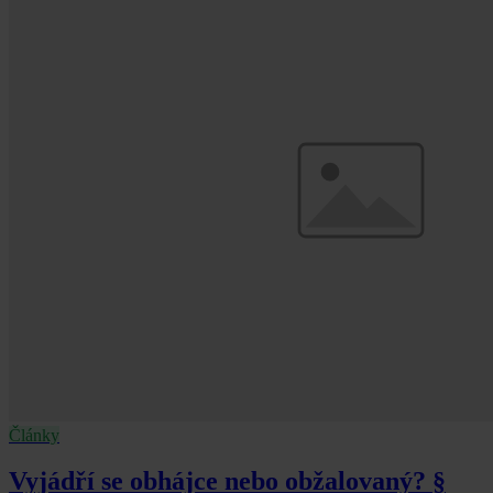
Články
Vyjádří se obhájce nebo obžalovaný? §