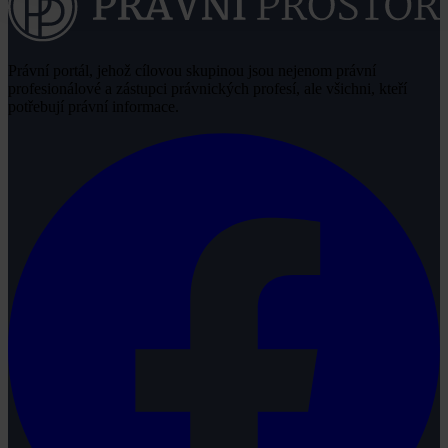
Právní portál, jehož cílovou skupinou jsou nejenom právní
profesionálové a zástupci právnických profesí, ale všichni, kteří
potřebují právní informace.