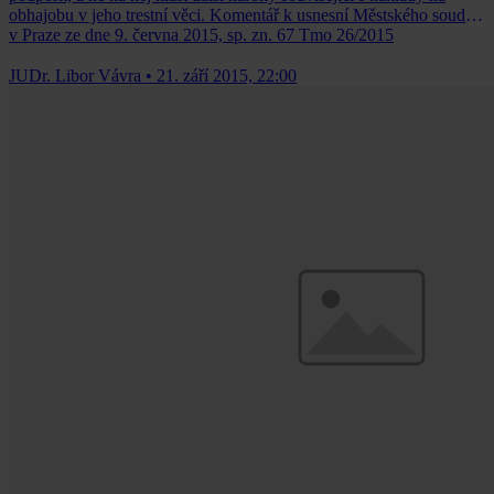
obhajobu v jeho trestní věci. Komentář k usnesní Městského soudu
v Praze ze dne 9. června 2015, sp. zn. 67 Tmo 26/2015
JUDr. Libor Vávra
•
21. září 2015, 22:00