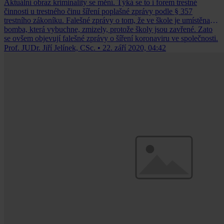
Aktuální obraz kriminality se mění. Týká se to i forem trestné
činnosti u trestného činu šíření poplašné zprávy podle § 357
trestního zákoníku. Falešné zprávy o tom, že ve škole je umístěna
bomba, která vybuchne, zmizely, protože školy jsou zavřené. Zato
se ovšem objevují falešné zprávy o šíření koronaviru ve společnosti.
Prof. JUDr. Jiří Jelínek, CSc.
•
22. září 2020, 04:42