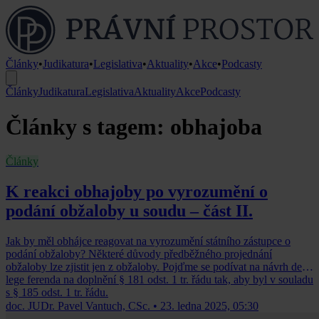
Články
•
Judikatura
•
Legislativa
•
Aktuality
•
Akce
•
Podcasty
Články
Judikatura
Legislativa
Aktuality
Akce
Podcasty
Články s tagem: obhajoba
Články
K reakci obhajoby po vyrozumění o
podání obžaloby u soudu – část II.
Jak by měl obhájce reagovat na vyrozumění státního zástupce o
podání obžaloby? Některé důvody předběžného projednání
obžaloby lze zjistit jen z obžaloby. Pojďme se podívat na návrh de
lege ferenda na doplnění § 181 odst. 1 tr. řádu tak, aby byl v souladu
s § 185 odst. 1 tr. řádu.
doc. JUDr. Pavel Vantuch, CSc.
•
23. ledna 2025, 05:30