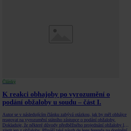
Články
K reakci obhajoby po vyrozumění o
podání obžaloby u soudu – část I.
Autor se v následujícím článku zabývá otázkou, jak by měl obhájce
reagovat na vyrozumění státního zástupce o podání obžaloby.
Dokladuje, že některé důvody předběžného projednání obžaloby lze
zjistit jen z obžaloby. Přináší také návrh de lege ferenda na doplnění