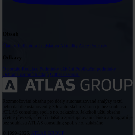
Obsah
Články
Judikatura
Legislativa
Aktuality
Akce
Podcasty
Odkazy
O portálu
Redakce
Podmínky užívání
Publikační podmínky
Ochrana osobních údajů
Odběr časopisu
Rozmnožování obsahu pro účely automatizované analýzy textů
nebo dat dle ustanovení § 39c autorského zákona je bez souhlasu
ATLAS consulting spol. s r.o. zakázáno. Jakékoli užití obsahu
včetně převzetí, šíření či dalšího zpřístupňování článků a fotografií je
bez souhlasu ATLAS consulting spol. s r.o. zakázáno.
© 1999–2026,
ATLAS GROUP