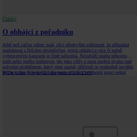
Články
O obhájci z pořadníku
Ještě než začnu vůbec psát, chci především zdůraznit, že případná
podobnost s žijícími obviněnými, jejich obhájci a více či méně
vyhrocenými kauzami je čistě náhodná. Neodráží snahu někomu
radit nebo jiného kritizovat, jde jako vždy o mou osobní úvahu nad
právním problémem, který mne zaujal, přičemž se rozhodně necítím
být povolán jej vyřešit. Sám jsem se s ním ve vlastní praxi setkal
JUDr. Libor Vávra
•
26. července 2015, 22:00
mnohokrát a názory se, jak je mezi právníky obvyklé, různí
převelice.