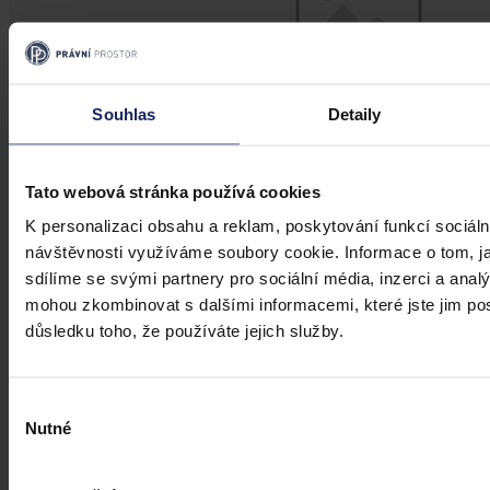
Souhlas
Detaily
Tato webová stránka používá cookies
K personalizaci obsahu a reklam, poskytování funkcí sociáln
návštěvnosti využíváme soubory cookie. Informace o tom, j
Články
sdílíme se svými partnery pro sociální média, inzerci a analý
O. K trestnímu postihu šíření poplašné
mohou zkombinovat s dalšími informacemi, které jste jim posk
zprávy (nejen o koronaviru) - část II.
důsledku toho, že používáte jejich služby.
Aktuální obraz kriminality se mění. Týká se to i forem trestné
činnosti u trestného činu šíření poplašné zprávy podle § 357
Výběr
trestního zákoníku. Falešné zprávy o tom, že ve škole je umístěna
Nutné
souhlasu
bomba, která vybuchne, zmizely, protože školy jsou zavřené. Zato
se ovšem objevují falešné zprávy o šíření koronaviru ve společnosti.
Následující článek rozebírá znaky tohoto trestného činu a poukazuje
Prof. JUDr. Jiří Jelínek, CSc.