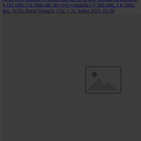
§ 181 odst. 1 tr. řádu tak, aby byl v souladu s § 185 odst. 1 tr. řádu.
doc. JUDr. Pavel Vantuch, CSc.
•
21. ledna 2025, 05:30