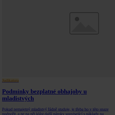
Judikatura
Podmínky bezplatné obhajoby u
mladistvých
Pokud nemajetný mladistvý řádně studuje, je třeba ho v této snaze
podpořit, a ne na něj klást další nároky související s náklady na