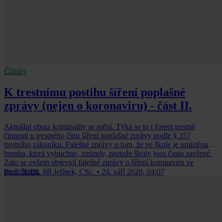
Články
K trestnímu postihu šíření poplašné
zprávy (nejen o koronaviru) - část II.
Aktuální obraz kriminality se mění. Týká se to i forem trestné
činnosti u trestného činu šíření poplašné zprávy podle § 357
trestního zákoníku. Falešné zprávy o tom, že ve škole je umístěna
bomba, která vybuchne, zmizely, protože školy jsou často zavřené.
Zato se ovšem objevují falešné zprávy o šíření koronaviru ve
společnosti.
Prof. JUDr. Jiří Jelínek, CSc.
•
24. září 2020, 04:07