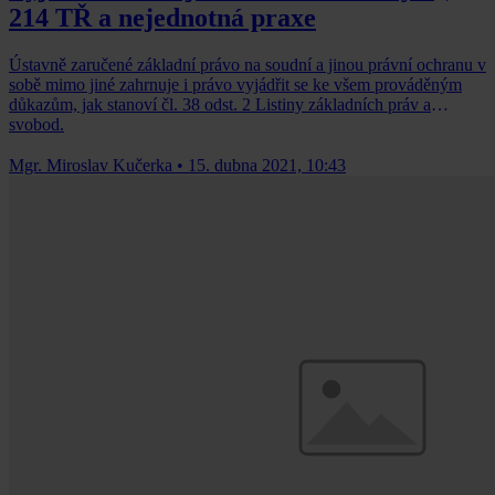
214 TŘ a nejednotná praxe
Ústavně zaručené základní právo na soudní a jinou právní ochranu v
sobě mimo jiné zahrnuje i právo vyjádřit se ke všem prováděným
důkazům, jak stanoví čl. 38 odst. 2 Listiny základních práv a
svobod.
Mgr. Miroslav Kučerka
•
15. dubna 2021, 10:43