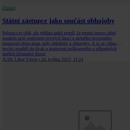
Články
Státní zástupce jako součást obhajoby
Právníci to vědí, ale většina laiků netuší, že trestní proces před
soudem není soubojem rovných šancí a stejného procesního
postavení obou stran, tedy obžaloby a obhajoby. A to se vůbec
nechci pouštět do úvah o postavení poškozeného a případných
dalších účastníků řízení.
JUDr. Libor Vávra
•
24. května 2023, 11:24