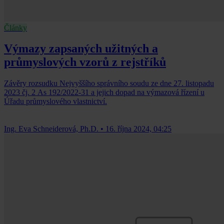
Články
Výmazy zapsaných užitných a
průmyslových vzorů z rejstříků
Závěry rozsudku Nejvyššího správního soudu ze dne 27. listopadu
2023 čj. 2 As 192/2022-31 a jejich dopad na výmazová řízení u
Úřadu průmyslového vlastnictví.
Ing. Eva Schneiderová, Ph.D.
•
16. října 2024, 04:25