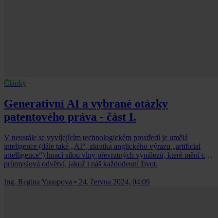
Články
Generativní AI a vybrané otázky
patentového práva - část I.
V neustále se vyvíjejícím technologickém prostředí je umělá
inteligence (dále také „AI“, zkratka anglického výrazu „artificial
intelligence“) hnací silou vlny převratných vynálezů, které mění celá
průmyslová odvětví, jakož i náš každodenní život.
Ing. Regina Yusupova
•
24. června 2024, 04:09