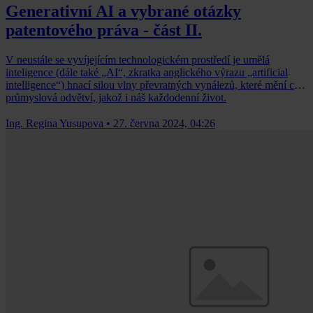
Generativní AI a vybrané otázky
patentového práva - část II.
V neustále se vyvíjejícím technologickém prostředí je umělá
inteligence (dále také „AI“, zkratka anglického výrazu „artificial
intelligence“) hnací silou vlny převratných vynálezů, které mění celá
průmyslová odvětví, jakož i náš každodenní život.
Ing. Regina Yusupova
•
27. června 2024, 04:26