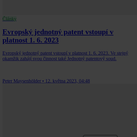
Články
Evropský jednotný patent vstoupí v
platnost 1. 6. 2023
Evropský jednotný patent vstoupí v platnost 1. 6. 2023. Ve stejný
okamžik zahájí svou činnost také Jednotný patentový soud.
Peter Maysenhölder
•
12. května 2023, 04:48