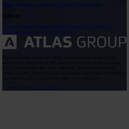
Články
Judikatura
Legislativa
Aktuality
Akce
Podcasty
Odkazy
O portálu
Redakce
Podmínky užívání
Publikační podmínky
Ochrana osobních údajů
Odběr časopisu
Rozmnožování obsahu pro účely automatizované analýzy textů
nebo dat dle ustanovení § 39c autorského zákona je bez souhlasu
ATLAS consulting spol. s r.o. zakázáno. Jakékoli užití obsahu
včetně převzetí, šíření či dalšího zpřístupňování článků a fotografií je
bez souhlasu ATLAS consulting spol. s r.o. zakázáno.
© 1999–2026,
ATLAS GROUP