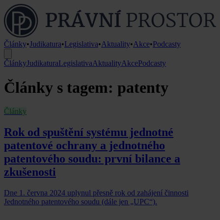
Články
•
Judikatura
•
Legislativa
•
Aktuality
•
Akce
•
Podcasty
Články
Judikatura
Legislativa
Aktuality
Akce
Podcasty
Články s tagem: patenty
Články
Rok od spuštění systému jednotné
patentové ochrany a jednotného
patentového soudu: první bilance a
zkušenosti
Dne 1. června 2024 uplynul přesně rok od zahájení činnosti
Jednotného patentového soudu (dále jen „UPC“).