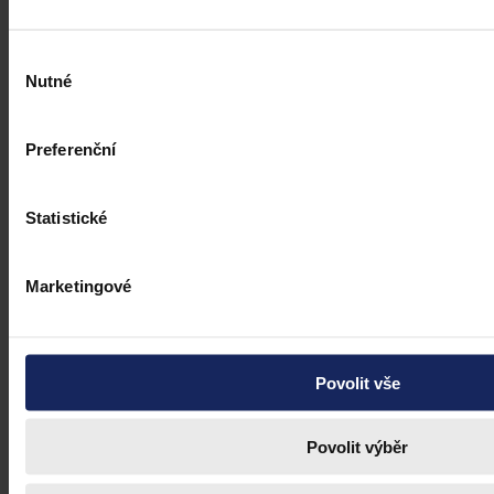
Výběr
Nutné
souhlasu
Preferenční
Statistické
Marketingové
Povolit vše
Články
Povolit výběr
Visegrádská skupina a ochrana duševního
vlastnictví