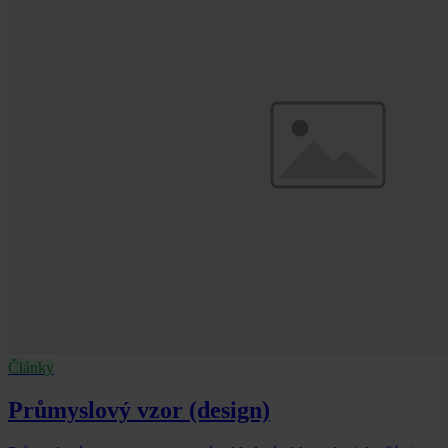
Články
Průmyslový vzor (design)