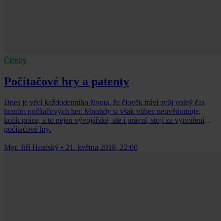
Články
Počítačové hry a patenty
Dnes je věcí každodenního života, že člověk tráví svůj volný čas
hraním počítačových her. Mnohdy si však vůbec neuvědomuje,
kolik práce, a to nejen vývojářské, ale i právní, stojí za vytvořením
počítačové hry.
Mgr. Jiří Hradský
•
21. května 2018, 22:00