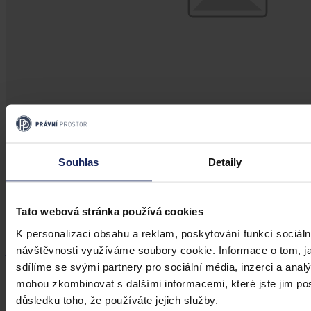
Články
Souhlas
Detaily
Brexit a práva k duševnímu vlastnictví
Spojené království a EU ratifikovaly Dohodu o vystoupení, která
Tato webová stránka používá cookies
umožnila Spojenému království opustit EU dne 31. ledna 2020 a
začít přechodné období (od 1. února 2020 do 31. prosince 2020).
K personalizaci obsahu a reklam, poskytování funkcí sociáln
Během této doby budou právní předpisy EU nadále fungovat stejně
návštěvnosti využíváme soubory cookie. Informace o tom, j
jako ve Spojeném království. Systém duševního vlastnictví (IP)
bude pokračovat až do 31. prosince 2020.
JUDr. David Karabec, MPA, LL.M.
•
13. dubna 2020, 22:00
sdílíme se svými partnery pro sociální média, inzerci a analý
mohou zkombinovat s dalšími informacemi, které jste jim posk
důsledku toho, že používáte jejich služby.