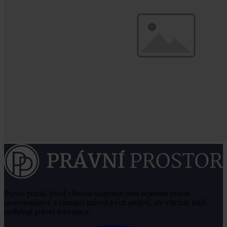
Právní portál, jehož cílovou skupinou jsou nejenom právní
profesionálové a zástupci právnických profesí, ale všichni, kteří
potřebují právní informace.