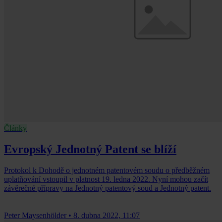
Články
Evropský Jednotný Patent se blíží
Protokol k Dohodě o jednotném patentovém soudu o předběžném
uplatňování vstoupil v platnost 19. ledna 2022. Nyní mohou začít
závěrečné přípravy na Jednotný patentový soud a Jednotný patent.
Peter Maysenhölder
•
8. dubna 2022, 11:07