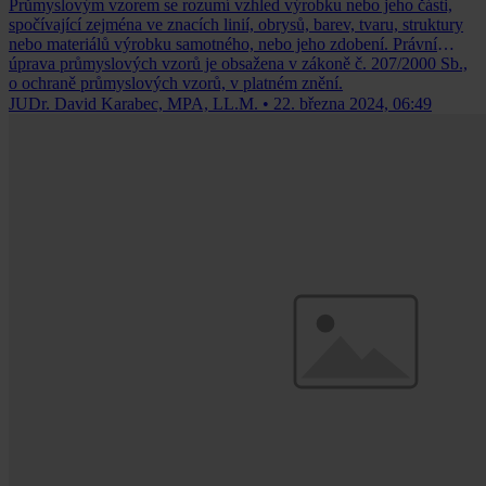
Průmyslovým vzorem se rozumí vzhled výrobku nebo jeho části,
spočívající zejména ve znacích linií, obrysů, barev, tvaru, struktury
nebo materiálů výrobku samotného, nebo jeho zdobení. Právní
úprava průmyslových vzorů je obsažena v zákoně č. 207/2000 Sb.,
o ochraně průmyslových vzorů, v platném znění.
JUDr. David Karabec, MPA, LL.M.
•
22. března 2024, 06:49