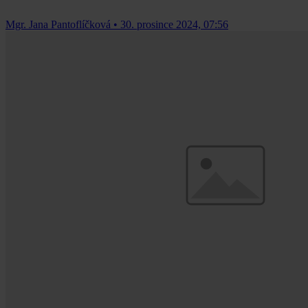
Mgr. Jana Pantoflíčková
•
30. prosince 2024, 07:56