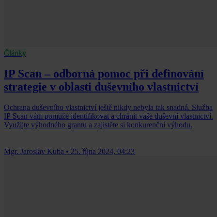
Články
IP Scan – odborná pomoc při definování
strategie v oblasti duševního vlastnictví
Ochrana duševního vlastnictví ještě nikdy nebyla tak snadná. Služba
IP Scan vám pomůže identifikovat a chránit vaše duševní vlastnictví.
Využijte výhodného grantu a zajistěte si konkurenční výhodu.
Mgr. Jaroslav Kuba
•
25. října 2024, 04:23