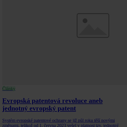
Články
Evropská patentová revoluce aneb
jednotný evropský patent
Systém evropské patentové ochrany se již půl roku těší novými
změnami, jelikož od 1. června 2023 vešel v platnost tzv. jednotný