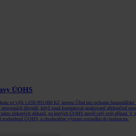
pravy ÚOHS
okutu ve výši 1.659.993.000 Kč, kterou Úřad pro ochranu hospodářské 
tak z procesních důvodů, když soud konstatoval opakované překročení 
 takto získaných důkazů, na kterých ÚOHS stavěl celý svůj případ. V 
ušení rozhodnutí ÚOHS, a zhodnotíme význam rozsudku do budoucna.