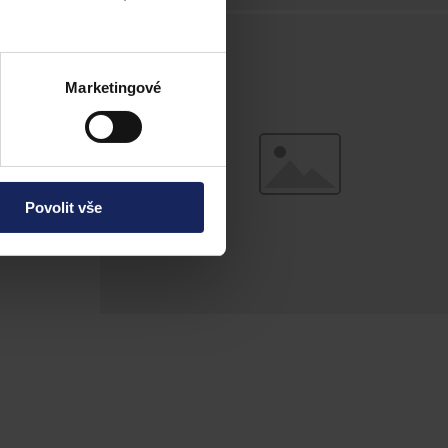
m firmám za
 žalobám sedmi
Marketingové
Povolit vše