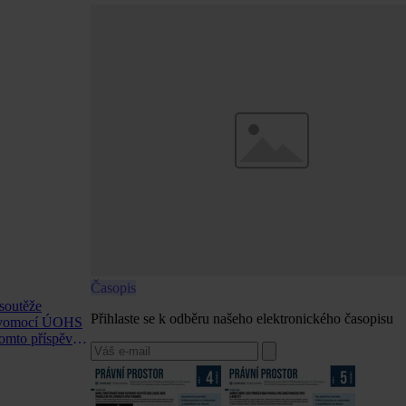
Časopis
soutěže
Přihlaste se k odběru našeho elektronického časopisu
pravomocí ÚOHS
tomto příspěvku