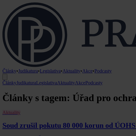
Články
•
Judikatura
•
Legislativa
•
Aktuality
•
Akce
•
Podcasty
Články
Judikatura
Legislativa
Aktuality
Akce
Podcasty
Články s tagem: Úřad pro ochr
Aktuality
Soud zrušil pokutu 80 000 korun od ÚOHS