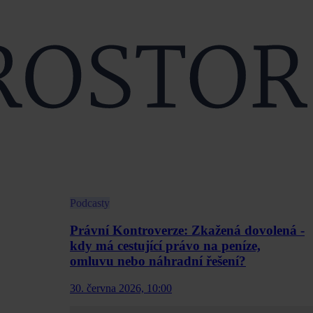
Podcasty
Právní Kontroverze: Zkažená dovolená -
kdy má cestující právo na peníze,
omluvu nebo náhradní řešení?
30. června 2026, 10:00