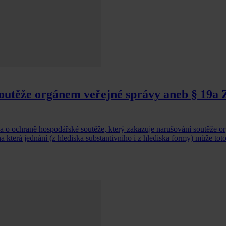
soutěže orgánem veřejné správy aneb § 19
 ochraně hospodářské soutěže, který zakazuje narušování soutěže or
a která jednání (z hlediska substantivního i z hlediska formy) může tot