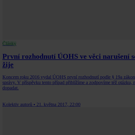
Články
První rozhodnutí ÚOHS ve věci narušení 
žije
Koncem roku 2016 vydal ÚOHS první rozhodnutí podle § 19a zákona o
správy. V příspěvku tento případ přiblížíme a zodpovíme též otázku, n
dopadat.
Kolektiv autorů
•
21. května 2017, 22:00