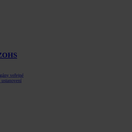
a ZOHS
gány veřejné
o ustanovení