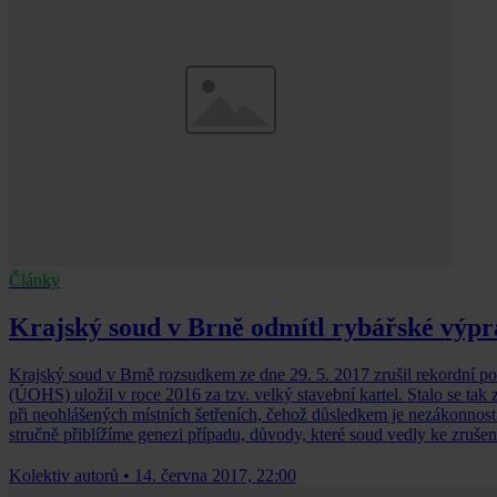
Články
Krajský soud v Brně odmítl rybářské vý
Krajský soud v Brně rozsudkem ze dne 29. 5. 2017 zrušil rekordní p
(ÚOHS) uložil v roce 2016 za tzv. velký stavební kartel. Stalo se 
při neohlášených místních šetřeních, čehož důsledkem je nezákonnost
stručně přiblížíme genezi případu, důvody, které soud vedly ke zr
Kolektiv autorů
•
14. června 2017, 22:00