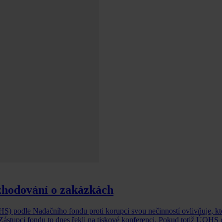
zhodování o zakázkách
S) podle Nadačního fondu proti korupci svou nečinností ovlivňuje, k
ástupci fondu to dnes řekli na tiskové konferenci. Pokud totiž ÚOHS o