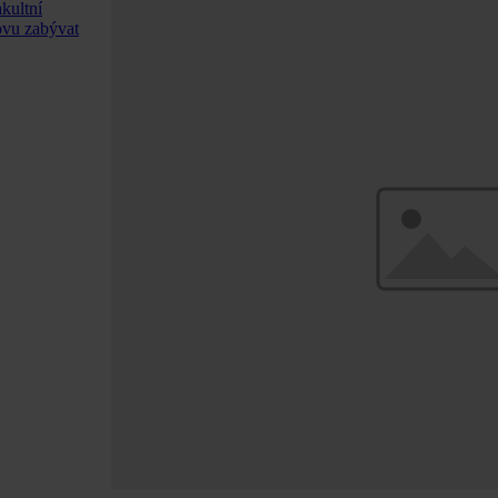
kultní
ovu zabývat