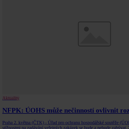
Aktuality
NFPK: ÚOHS může nečinností ovlivnit ro
Praha 2. května (ČTK) - Úřad pro ochranu hospodářské soutěže (ÚOH
stížnostmi na zadávání veřejných zakázek se bude a nebude zabývat. Z