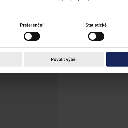
ních firem
tu udělenou Úřadem pro ochranu hospodářské soutěže (ÚOHS) stavební
 2006 až 2008, celková pokuta byla 1,66 miliardy korun. Soud vyhověl
Preferenční
Statistické
Povolit výběr