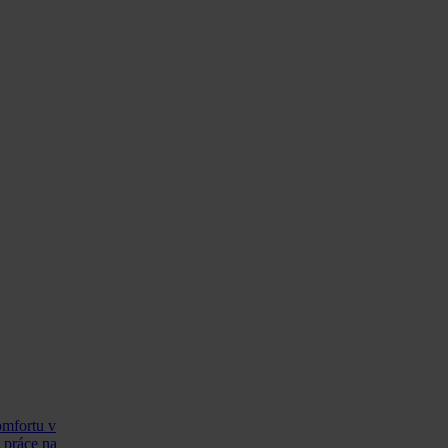
omfortu v
 práce na