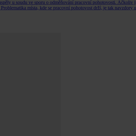
y uspěly u soudu ve sporu o odměňování pracovní pohotovosti. Ačkoliv ji
] Problematika místa, kde se pracovní pohotovost drží, je tak navzdory 