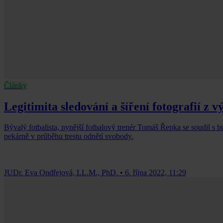
Články
Legitimita sledování a šíření fotografií z
Bývalý fotbalista, nynější fotbalový trenér Tomáš Řepka se soudil s b
pekárně v průběhu trestu odnětí svobody.
JUDr. Eva Ondřejová, LL.M., PhD.
•
6. října 2022, 11:29