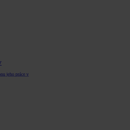
y
onu jeho práce v