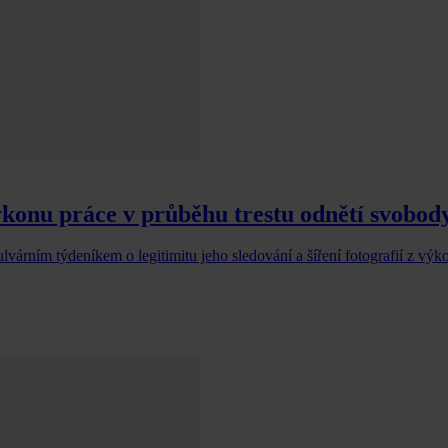
 výkonu práce v průběhu trestu odnětí svobod
ulvárním týdeníkem o legitimitu jeho sledování a šíření fotografií z výk