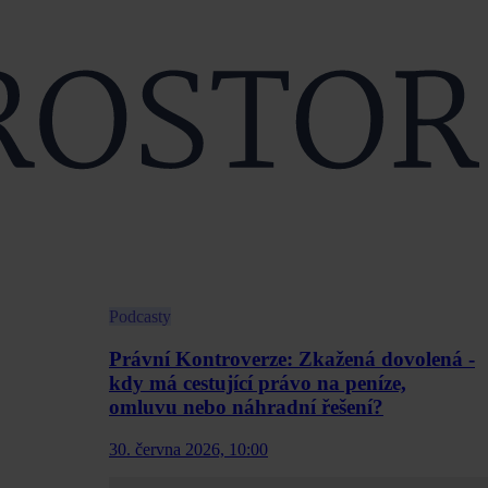
Podcasty
Právní Kontroverze: Zkažená dovolená -
kdy má cestující právo na peníze,
omluvu nebo náhradní řešení?
30. června 2026, 10:00