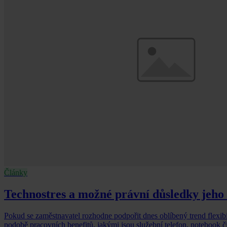
Články
Technostres a možné právní důsledky jeho
Pokud se zaměstnavatel rozhodne podpořit dnes oblíbený trend flexi
podobě pracovních benefitů, jakými jsou služební telefon, notebook či