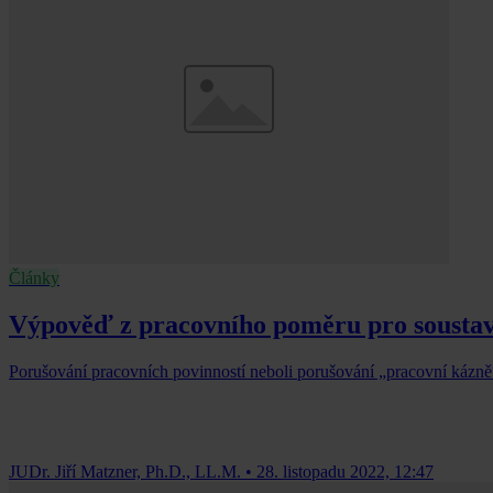
Články
Výpověď z pracovního poměru pro soustav
Porušování pracovních povinností neboli porušování „pracovní káz
JUDr. Jiří Matzner, Ph.D., LL.M.
•
28. listopadu 2022, 12:47