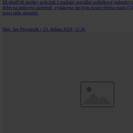
Již téměř tři desítky policistů z pražské speciální pořádkové jednotk
držet na policejní služebně, vyplácena jim byla pouze třetina mzdy.[1
praxi stále aktuální.
Mgr. Jan Provazník
•
15. dubna 2024, 11:36