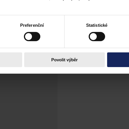
edstavovat zvlášť hrubé porušení povinnos
představovat zvlášť hrubé porušení povinnosti ze strany zaměstnance.
Preferenční
Statistické
Povolit výběr