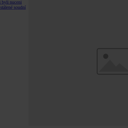
 byli nuceni
ustálené soudní