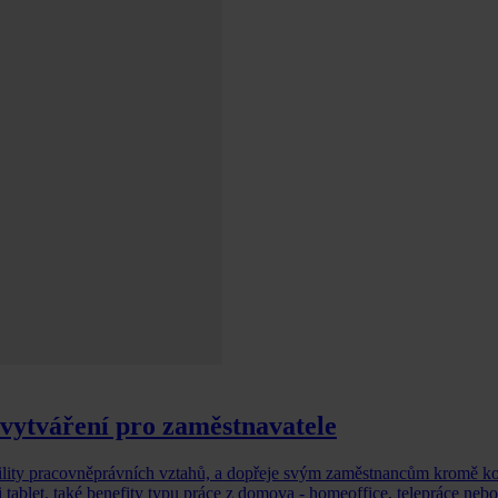
 vytváření pro zaměstnavatele
bility pracovněprávních vztahů, a dopřeje svým zaměstnancům kromě k
 tablet, také benefity typu práce z domova - homeoffice, telepráce nebo