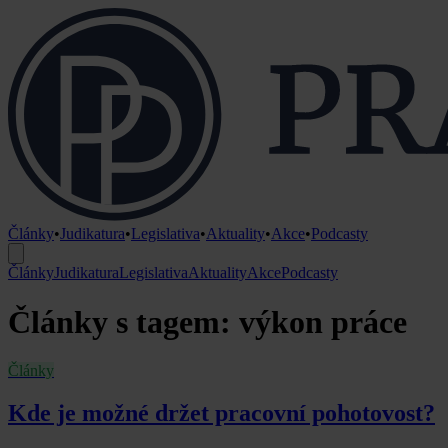
Články
•
Judikatura
•
Legislativa
•
Aktuality
•
Akce
•
Podcasty
Články
Judikatura
Legislativa
Aktuality
Akce
Podcasty
Články s tagem: výkon práce
Články
Kde je možné držet pracovní pohotovost?