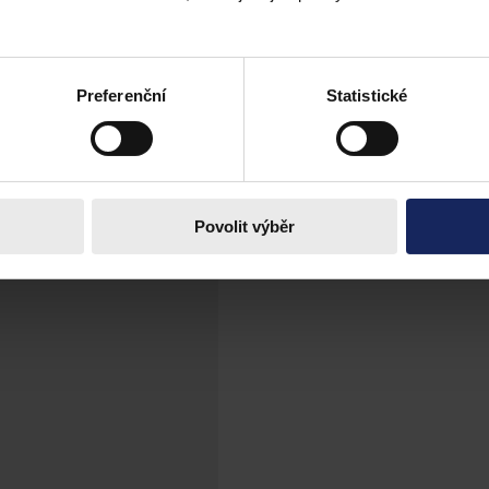
é právo
í předmětem zájmu množství odborné literatury vztahující se ke zdravot
Preferenční
Statistické
Povolit výběr