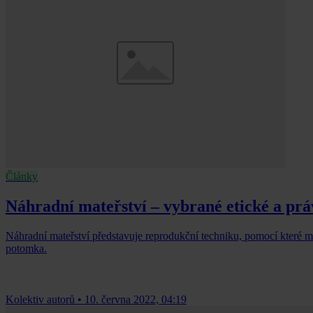
Články
Náhradní mateřství – vybrané etické a prá
Náhradní mateřství představuje reprodukční techniku, pomocí které m
potomka.
Kolektiv autorů
•
10. června 2022, 04:19