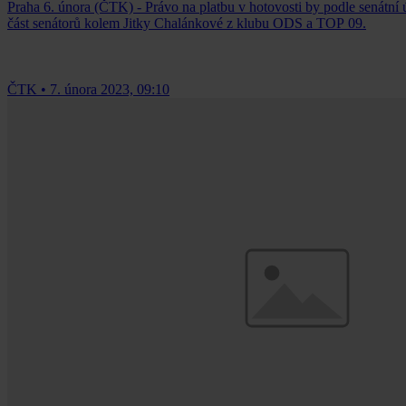
Praha 6. února (ČTK) - Právo na platbu v hotovosti by podle senátní 
část senátorů kolem Jitky Chalánkové z klubu ODS a TOP 09.
ČTK
•
7. února 2023, 09:10