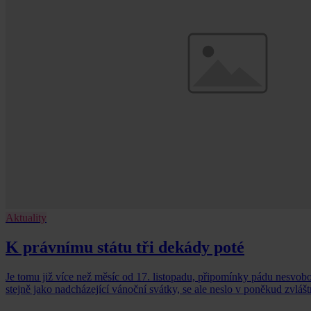
Aktuality
K právnímu státu tři dekády poté
Je tomu již více než měsíc od 17. listopadu, připomínky pádu nesvobo
stejně jako nadcházející vánoční svátky, se ale neslo v poněkud zvláš