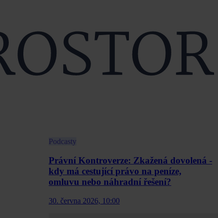
Podcasty
Právní Kontroverze: Zkažená dovolená -
kdy má cestující právo na peníze,
omluvu nebo náhradní řešení?
30. června 2026, 10:00