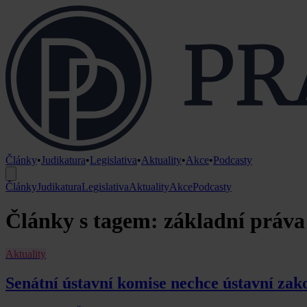
Články
•
Judikatura
•
Legislativa
•
Aktuality
•
Akce
•
Podcasty
Články
Judikatura
Legislativa
Aktuality
Akce
Podcasty
Články s tagem: základní práva
Aktuality
Senátní ústavní komise nechce ústavní zako