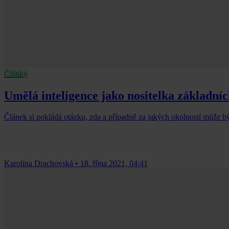
Články
Umělá inteligence jako nositelka základní
Článek si pokládá otázku, zda a případně za jakých okolností může bý
Karolina Drachovská
•
18. října 2021, 04:41