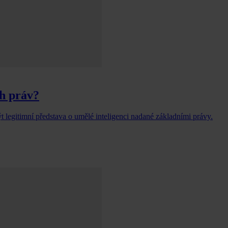
ch práv?
t legitimní představa o umělé inteligenci nadané základními právy.