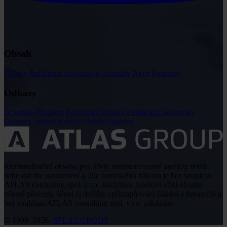
Obsah
Články
Judikatura
Legislativa
Aktuality
Akce
Podcasty
Odkazy
O portálu
Redakce
Podmínky užívání
Publikační podmínky
Ochrana osobních údajů
Odběr časopisu
Rozmnožování obsahu pro účely automatizované analýzy textů
nebo dat dle ustanovení § 39c autorského zákona je bez souhlasu
ATLAS consulting spol. s r.o. zakázáno. Jakékoli užití obsahu
včetně převzetí, šíření či dalšího zpřístupňování článků a fotografií je
bez souhlasu ATLAS consulting spol. s r.o. zakázáno.
© 1999–2026,
ATLAS GROUP