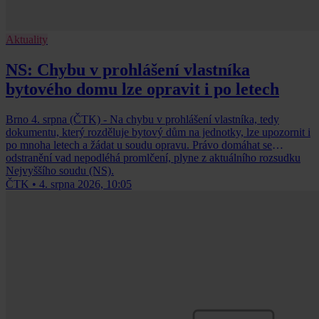
Aktuality
NS: Chybu v prohlášení vlastníka
bytového domu lze opravit i po letech
Brno 4. srpna (ČTK) - Na chybu v prohlášení vlastníka, tedy
dokumentu, který rozděluje bytový dům na jednotky, lze upozornit i
po mnoha letech a žádat u soudu opravu. Právo domáhat se
odstranění vad nepodléhá promlčení, plyne z aktuálního rozsudku
Nejvyššího soudu (NS).
ČTK
•
4. srpna 2026, 10:05