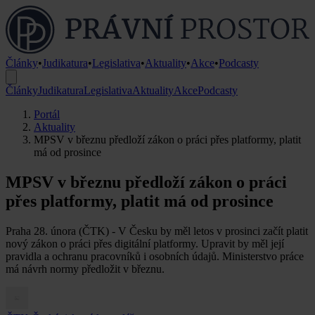
Články
•
Judikatura
•
Legislativa
•
Aktuality
•
Akce
•
Podcasty
Články
Judikatura
Legislativa
Aktuality
Akce
Podcasty
Portál
Aktuality
MPSV v březnu předloží zákon o práci přes platformy, platit
má od prosince
MPSV v březnu předloží zákon o práci
přes platformy, platit má od prosince
Praha 28. února (ČTK) - V Česku by měl letos v prosinci začít platit
nový zákon o práci přes digitální platformy. Upravit by měl její
pravidla a ochranu pracovníků i osobních údajů. Ministerstvo práce
má návrh normy předložit v březnu.