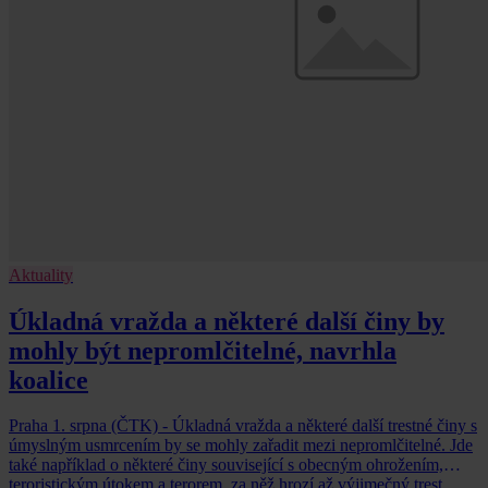
Aktuality
Úkladná vražda a některé další činy by
mohly být nepromlčitelné, navrhla
koalice
Praha 1. srpna (ČTK) - Úkladná vražda a některé další trestné činy s
úmyslným usmrcením by se mohly zařadit mezi nepromlčitelné. Jde
také například o některé činy související s obecným ohrožením,
teroristickým útokem a terorem, za něž hrozí až výjimečný trest.