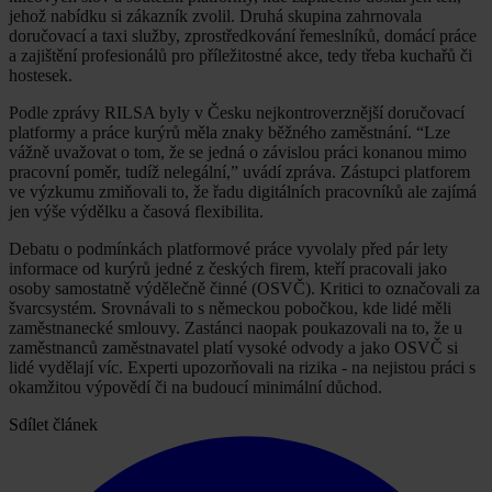
jehož nabídku si zákazník zvolil. Druhá skupina zahrnovala
doručovací a taxi služby, zprostředkování řemeslníků, domácí práce
a zajištění profesionálů pro příležitostné akce, tedy třeba kuchařů či
hostesek.
Podle zprávy RILSA byly v Česku nejkontroverznější doručovací
platformy a práce kurýrů měla znaky běžného zaměstnání. “Lze
vážně uvažovat o tom, že se jedná o závislou práci konanou mimo
pracovní poměr, tudíž nelegální,” uvádí zpráva. Zástupci platforem
ve výzkumu zmiňovali to, že řadu digitálních pracovníků ale zajímá
jen výše výdělku a časová flexibilita.
Debatu o podmínkách platformové práce vyvolaly před pár lety
informace od kurýrů jedné z českých firem, kteří pracovali jako
osoby samostatně výdělečně činné (OSVČ). Kritici to označovali za
švarcsystém. Srovnávali to s německou pobočkou, kde lidé měli
zaměstnanecké smlouvy. Zastánci naopak poukazovali na to, že u
zaměstnanců zaměstnavatel platí vysoké odvody a jako OSVČ si
lidé vydělají víc. Experti upozorňovali na rizika - na nejistou práci s
okamžitou výpovědí či na budoucí minimální důchod.
Sdílet článek