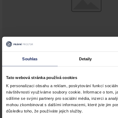
Souhlas
Detaily
Aktuality
Změnu financování ČT, kterou plánuje
vláda, označil Senát za nežádoucí
Tato webová stránka používá cookies
K personalizaci obsahu a reklam, poskytování funkcí sociáln
Praha 29. července (ČTK) - Změnu financování České televize
návštěvnosti využíváme soubory cookie. Informace o tom, j
(ČT), kterou plánuje vládní koalice, označil dnes Senát za
nežádoucí, nekoncepční a odporující platným pravidlům EU.
sdílíme se svými partnery pro sociální média, inzerci a analý
mohou zkombinovat s dalšími informacemi, které jste jim posk
důsledku toho, že používáte jejich služby.
ČTK
•
30. července 2026, 10:35