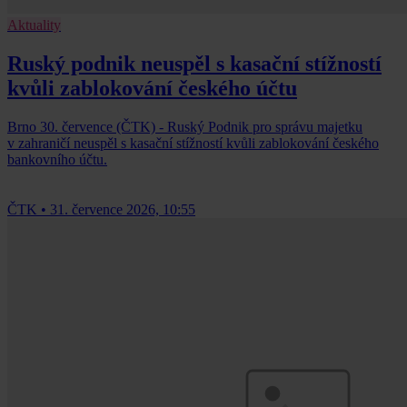
Aktuality
Ruský podnik neuspěl s kasační stížností
kvůli zablokování českého účtu
Brno 30. července (ČTK) - Ruský Podnik pro správu majetku
v zahraničí neuspěl s kasační stížností kvůli zablokování českého
bankovního účtu.
ČTK
•
31. července 2026, 10:55