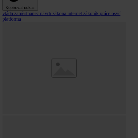
Kopírovat odkaz
vláda
zaměstnanec
návrh zákona
internet
zákoník práce
osvč
platforma