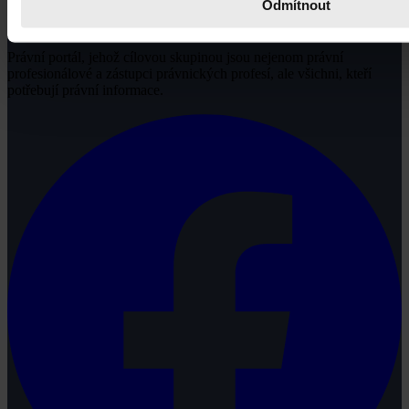
Odmítnout
Právní portál, jehož cílovou skupinou jsou nejenom právní
profesionálové a zástupci právnických profesí, ale všichni, kteří
potřebují právní informace.