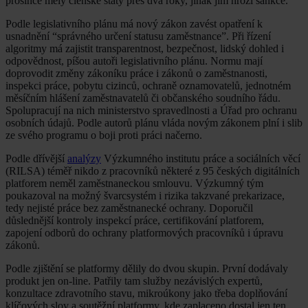
prosince měly členské státy přes dva roky, jinak jim hrozí sankce.
Podle legislativního plánu má nový zákon zavést opatření k
usnadnění “správného určení statusu zaměstnance”. Při řízení
algoritmy má zajistit transparentnost, bezpečnost, lidský dohled i
odpovědnost, píšou autoři legislativního plánu. Normu mají
doprovodit změny zákoníku práce i zákonů o zaměstnanosti,
inspekci práce, pobytu cizinců, ochraně oznamovatelů, jednotném
měsíčním hlášení zaměstnavatelů či občanského soudního řádu.
Spolupracují na nich ministerstvo spravedlnosti a Úřad pro ochranu
osobních údajů. Podle autorů plánu vláda novým zákonem plní i slib
ze svého programu o boji proti práci načerno.
Podle dřívější
analýzy
Výzkumného institutu práce a sociálních věcí
(RILSA) téměř nikdo z pracovníků některé z 95 českých digitálních
platforem neměl zaměstnaneckou smlouvu. Výzkumný tým
poukazoval na možný švarcsystém i rizika takzvané prekarizace,
tedy nejisté práce bez zaměstnanecké ochrany. Doporučil
důslednější kontroly inspekcí práce, certifikování platforem,
zapojení odborů do ochrany platformových pracovníků i úpravu
zákonů.
Podle zjištění se platformy dělily do dvou skupin. První dodávaly
produkt jen on-line. Patřily tam služby nezávislých expertů,
konzultace zdravotního stavu, mikroúkony jako třeba doplňování
klíčových slov a soutěžní platformy, kde zaplaceno dostal jen ten,