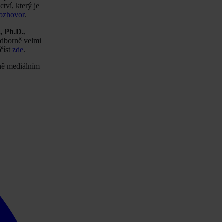
tví, který je
ozhovor
.
, Ph.D.
,
odborně velmi
číst
zde
.
ičně mediálním