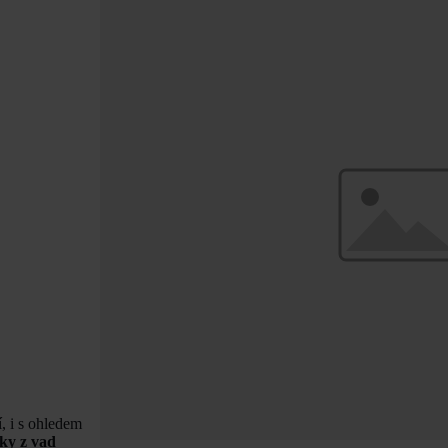
í, i s ohledem
oky z vad