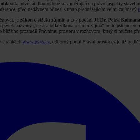
nohlávek
, advokát dlouhodobě se zaměřující na právní aspekty stavebnic
nference, před nedávnem přinesl s tímto přednášejícím velmi zajímavý
r
ěnovat, je
zákon o střetu zájmů
, a to v podání
JUDr. Petra Kolmana
pěvek nazvaný „Lesk a bída zákona o střetu zájmů“ bude jistě nejen 
o bližšího prozradil Právnímu prostoru v rozhovoru, který si můžete pře
a stránkách
www.pvvs.cz
, odborný portál Právní prostor.cz je již trad