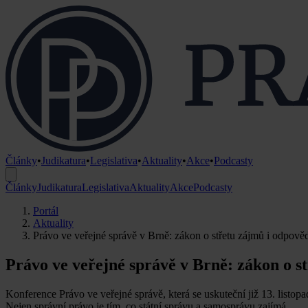
Články
•
Judikatura
•
Legislativa
•
Aktuality
•
Akce
•
Podcasty
Články
Judikatura
Legislativa
Aktuality
Akce
Podcasty
Portál
Aktuality
Právo ve veřejné správě v Brně: zákon o střetu zájmů i odpověd
Právo ve veřejné správě v Brně: zákon o s
Konference Právo ve veřejné správě, která se uskuteční již 13. listo
Nejen správní právo je tím, co státní správu a samosprávu zajímá.