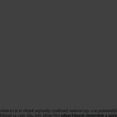
bnictví je to zřejmě nejčastěji využívaný smluvní typ, o to podstatnějš
ovědností za vady díla, tedy především
odpovědností zhotovitele a nár