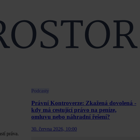
Podcasty
Právní Kontroverze: Zkažená dovolená -
kdy má cestující právo na peníze,
omluvu nebo náhradní řešení?
30. června 2026, 10:00
stí práva.