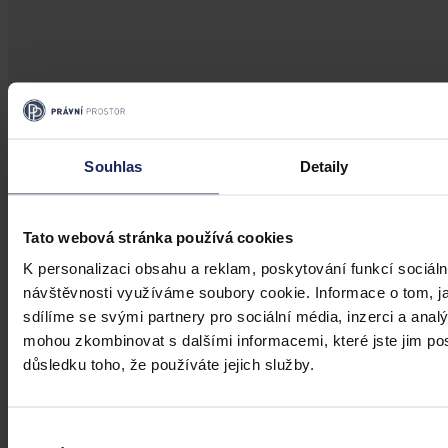
Aktuality
Souhlas
Detaily
Ruský podnik neuspěl s kasační stížností
kvůli zablokování českého účtu
Tato webová stránka používá cookies
Brno 30. července (ČTK) - Ruský Podnik pro správu majetku
K personalizaci obsahu a reklam, poskytování funkcí sociáln
v zahraničí neuspěl s kasační stížností kvůli zablokování českého
návštěvnosti využíváme soubory cookie. Informace o tom, j
bankovního účtu.
sdílíme se svými partnery pro sociální média, inzerci a analý
mohou zkombinovat s dalšími informacemi, které jste jim posk
ČTK
•
31. července 2026, 10:55
důsledku toho, že používáte jejich služby.
Výběr