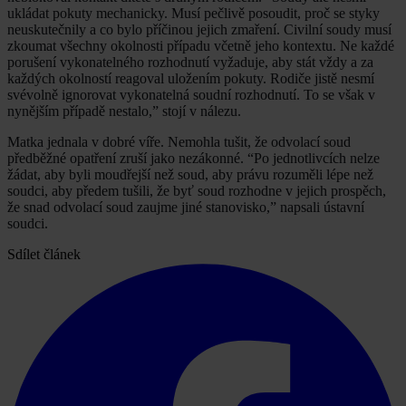
ukládat pokuty mechanicky. Musí pečlivě posoudit, proč se styky
neuskutečnily a co bylo příčinou jejich zmaření. Civilní soudy musí
zkoumat všechny okolnosti případu včetně jeho kontextu. Ne každé
porušení vykonatelného rozhodnutí vyžaduje, aby stát vždy a za
každých okolností reagoval uložením pokuty. Rodiče jistě nesmí
svévolně ignorovat vykonatelná soudní rozhodnutí. To se však v
nynějším případě nestalo,” stojí v nálezu.
Matka jednala v dobré víře. Nemohla tušit, že odvolací soud
předběžné opatření zruší jako nezákonné. “Po jednotlivcích nelze
žádat, aby byli moudřejší než soud, aby právu rozuměli lépe než
soudci, aby předem tušili, že byť soud rozhodne v jejich prospěch,
že snad odvolací soud zaujme jiné stanovisko,” napsali ústavní
soudci.
Sdílet článek