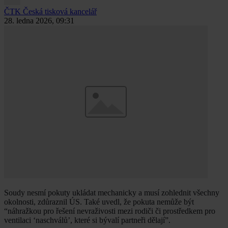
ČTK
Česká tisková kancelář
28. ledna 2026, 09:31
Soudy nesmí pokuty ukládat mechanicky a musí zohlednit všechny
okolnosti, zdůraznil ÚS. Také uvedl, že pokuta nemůže být
“náhražkou pro řešení nevraživosti mezi rodiči či prostředkem pro
ventilaci ‘naschválů’, které si bývalí partneři dělají”.