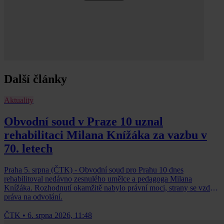
Další články
Aktuality
Obvodní soud v Praze 10 uznal
rehabilitaci Milana Knížáka za vazbu v
70. letech
Praha 5. srpna (ČTK) - Obvodní soud pro Prahu 10 dnes
rehabilitoval nedávno zesnulého umělce a pedagoga Milana
Knížáka. Rozhodnutí okamžitě nabylo právní moci, strany se vzdaly
práva na odvolání.
ČTK
•
6. srpna 2026, 11:48