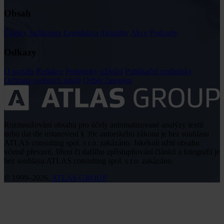
Obsah
Články
Judikatura
Legislativa
Aktuality
Akce
Podcasty
Odkazy
O portálu
Redakce
Podmínky užívání
Publikační podmínky
Ochrana osobních údajů
Odběr časopisu
Rozmnožování obsahu pro účely automatizované analýzy textů
nebo dat dle ustanovení § 39c autorského zákona je bez souhlasu
ATLAS consulting spol. s r.o. zakázáno. Jakékoli užití obsahu
včetně převzetí, šíření či dalšího zpřístupňování článků a fotografií je
bez souhlasu ATLAS consulting spol. s r.o. zakázáno.
© 1999–2026,
ATLAS GROUP