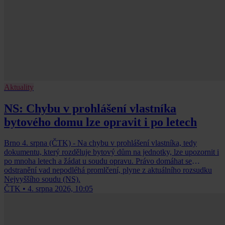
Aktuality
NS: Chybu v prohlášení vlastníka
bytového domu lze opravit i po letech
Brno 4. srpna (ČTK) - Na chybu v prohlášení vlastníka, tedy
dokumentu, který rozděluje bytový dům na jednotky, lze upozornit i
po mnoha letech a žádat u soudu opravu. Právo domáhat se
odstranění vad nepodléhá promlčení, plyne z aktuálního rozsudku
Nejvyššího soudu (NS).
ČTK
•
4. srpna 2026, 10:05