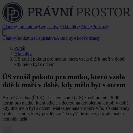
Články
•
Judikatura
•
Legislativa
•
Aktuality
•
Akce
•
Podcasty
Články
Judikatura
Legislativa
Aktuality
Akce
Podcasty
Portál
Aktuality
ÚS zrušil pokutu pro matku, která vzala dítě k moři v době,
kdy mělo být s otcem
ÚS zrušil pokutu pro matku, která vzala
dítě k moři v době, kdy mělo být s otcem
Brno 27. ledna (ČTK) - Ústavní soud (ÚS) zrušil pokutu 3000
korun pro matku, která odjela s dcerou na dovolenou k moři v době,
kdy dítě mělo být s otcem. Matka jednala v dobré víře, získala tehdy
souhlas soudu, který později zrušila vyšší instance, což ale matka
nemohla tušit.