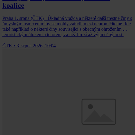
koalice
Praha 1. srpna (ČTK) - Úkladná vražda a některé další trestné činy s
úmyslným usmrcením by se mohly zařadit mezi nepromlčitelné. Jde
také například o některé činy související s obecným ohrožením,
teroristickým útokem a terorem, za něž hrozí až výjimečný trest.
ČTK
•
3. srpna 2026, 10:04