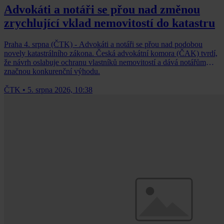
Advokáti a notáři se přou nad změnou
zrychlující vklad nemovitostí do katastru
Praha 4. srpna (ČTK) - Advokáti a notáři se přou nad podobou
novely katastrálního zákona. Česká advokátní komora (ČAK) tvrdí,
že návrh oslabuje ochranu vlastníků nemovitostí a dává notářům
značnou konkurenční výhodu.
ČTK
•
5. srpna 2026, 10:38