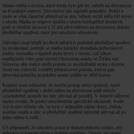
Matka chtěla s dcerou, které tehdy bylo pět let, odletět na dovolenou
na Kanárské ostrovy. Dovolenou jim zaplatili prarodiče. Pobyt u
moře se však částečně překrýval se dny, během nichž měla být dcera
s otcem. Matka se nejprve snažila s otcem bezúspěšně domluvit,
poté se obrátila na soud a 11 dní před odletem na dovolenou získala
předběžné opatření, které jim umožnilo odcestovat.
Odvolací soud téměř po třech měsících prohlásil předběžné opatření
za nezákonné, protože se matka fakticky domáhala jednorázové
změny rozsudku o úpravě styku dcery s otcem, což zákon
nepřipouští. Otec poté navrhl Okresnímu soudu ve Žďáru nad
Sázavou, aby matce uložil pokutu za neumožnění styku s dcerou.
Soud mu vyhověl, vyměřil pětitisícovou pokutu, kterou pak
jihlavská pobočka krajského soudu snížila na 3000 korun.
Krajský soud zdůraznil, že matčin postup nebyl správný, navíc
předběžné opatření v době odletu na dovolenou ještě nebylo
vykonatelné, protože ho otec převzal až později. V ústavní stížnosti
matka uvedla, že justice nezohlednila specifické okolnosti. Podle
svých slov učinila vše, co bylo v nejlepším zájmu dcery, získala
souhlas soudu a otec si předběžné opatření úmyslně převzal až po
jejím odletu k moři.
ÚS připomněl, že smyslem pokut je donutit jednoho rodiče, aby
neblokoval kontakt dítěte s druhým rodičem. “Soudy ale nesmí