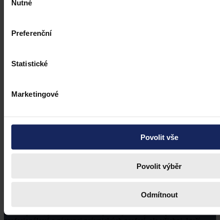
Nutné
souhlasu
Preferenční
Statistické
Marketingové
Povolit vše
Povolit výběr
Odmítnout
Právní portál, jehož cílovou skupinou jsou nejenom právní