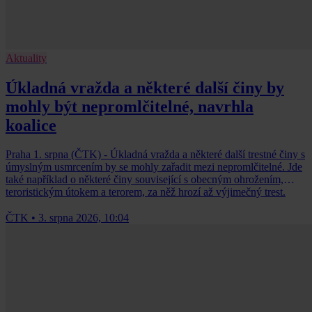
Aktuality
Úkladná vražda a některé další činy by
mohly být nepromlčitelné, navrhla
koalice
Praha 1. srpna (ČTK) - Úkladná vražda a některé další trestné činy s
úmyslným usmrcením by se mohly zařadit mezi nepromlčitelné. Jde
také například o některé činy související s obecným ohrožením,
teroristickým útokem a terorem, za něž hrozí až výjimečný trest.
ČTK
•
3. srpna 2026, 10:04