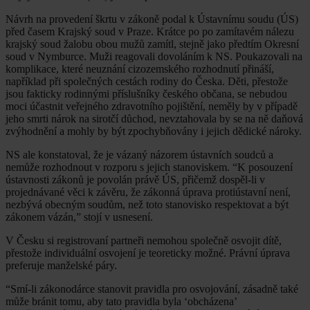
Návrh na provedení škrtu v zákoně podal k Ústavnímu soudu (ÚS)
před časem Krajský soud v Praze. Krátce po po zamítavém nálezu
krajský soud žalobu obou mužů zamítl, stejně jako předtím Okresní
soud v Nymburce. Muži reagovali dovoláním k NS. Poukazovali na
komplikace, které neuznání cizozemského rozhodnutí přináší,
například při společných cestách rodiny do Česka. Děti, přestože
jsou fakticky rodinnými příslušníky českého občana, se nebudou
moci účastnit veřejného zdravotního pojištění, neměly by v případě
jeho smrti nárok na sirotčí důchod, nevztahovala by se na ně daňová
zvýhodnění a mohly by být zpochybňovány i jejich dědické nároky.
NS ale konstatoval, že je vázaný názorem ústavních soudců a
nemůže rozhodnout v rozporu s jejich stanoviskem. “K posouzení
ústavnosti zákonů je povolán právě ÚS, přičemž dospěl-li v
projednávané věci k závěru, že zákonná úprava protiústavní není,
nezbývá obecným soudům, než toto stanovisko respektovat a být
zákonem vázán,” stojí v usnesení.
V Česku si registrovaní partneři nemohou společně osvojit dítě,
přestože individuální osvojení je teoreticky možné. Právní úprava
preferuje manželské páry.
“Smí-li zákonodárce stanovit pravidla pro osvojování, zásadně také
může bránit tomu, aby tato pravidla byla ‘obcházena’