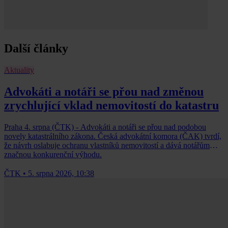
Další články
Aktuality
Advokáti a notáři se přou nad změnou
zrychlující vklad nemovitostí do katastru
Praha 4. srpna (ČTK) - Advokáti a notáři se přou nad podobou
novely katastrálního zákona. Česká advokátní komora (ČAK) tvrdí,
že návrh oslabuje ochranu vlastníků nemovitostí a dává notářům
značnou konkurenční výhodu.
ČTK
•
5. srpna 2026, 10:38