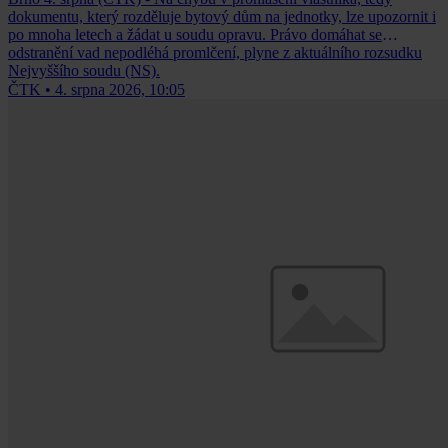
dokumentu, který rozděluje bytový dům na jednotky, lze upozornit i
po mnoha letech a žádat u soudu opravu. Právo domáhat se
odstranění vad nepodléhá promlčení, plyne z aktuálního rozsudku
Nejvyššího soudu (NS).
ČTK
•
4. srpna 2026, 10:05