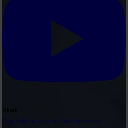
Obsah
Články
Judikatura
Legislativa
Aktuality
Akce
Podcasty