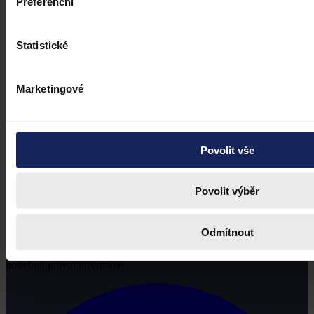
Preferenční
Statistické
Marketingové
Povolit vše
Povolit výběr
Odmítnout
Právní portál, jehož cílovou skupinou jsou nejenom právní
profesionálové a zástupci právnických profesí, ale všichni, kteří
potřebují právní informace.