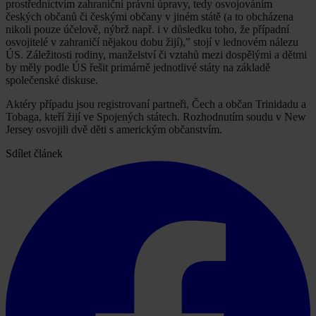
prostřednictvím zahraniční právní úpravy, tedy osvojováním
českých občanů či českými občany v jiném státě (a to obcházena
nikoli pouze účelově, nýbrž např. i v důsledku toho, že případní
osvojitelé v zahraničí nějakou dobu žijí),” stojí v lednovém nálezu
ÚS. Záležitosti rodiny, manželství či vztahů mezi dospělými a dětmi
by měly podle ÚS řešit primárně jednotlivé státy na základě
společenské diskuse.
Aktéry případu jsou registrovaní partneři, Čech a občan Trinidadu a
Tobaga, kteří žijí ve Spojených státech. Rozhodnutím soudu v New
Jersey osvojili dvě děti s americkým občanstvím.
Sdílet článek