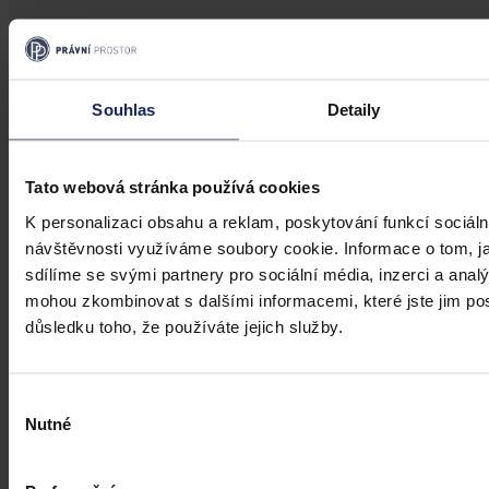
Aktuality
Změnu financování ČT, kterou plánuje
Souhlas
Detaily
vláda, označil Senát za nežádoucí
Praha 29. července (ČTK) - Změnu financování České televize
Tato webová stránka používá cookies
(ČT), kterou plánuje vládní koalice, označil dnes Senát za
K personalizaci obsahu a reklam, poskytování funkcí sociáln
nežádoucí, nekoncepční a odporující platným pravidlům EU.
návštěvnosti využíváme soubory cookie. Informace o tom, j
sdílíme se svými partnery pro sociální média, inzerci a analý
ČTK
•
30. července 2026, 10:35
mohou zkombinovat s dalšími informacemi, které jste jim posk
důsledku toho, že používáte jejich služby.
Výběr
Nutné
souhlasu