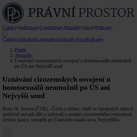
Články
•
Judikatura
•
Legislativa
•
Aktuality
•
Akce
•
Podcasty
Články
Judikatura
Legislativa
Aktuality
Akce
Podcasty
Portál
Aktuality
Uznávání cizozemských osvojení u homosexuálů neumožnil
po ÚS ani Nejvyšší soud
Uznávání cizozemských osvojení u
homosexuálů neumožnil po ÚS ani
Nejvyšší soud
Brno 18. června (ČTK) - Čech a cizinec, kteří ve Spojených státech
společně osvojili děti a usilovali o uznání cizozemského rozhodnutí
českou justicí, neuspěli po Ústavním soudu ani u Nejvyššího.