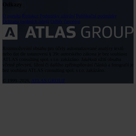
Odkazy
O portálu
Redakce
Podmínky užívání
Publikační podmínky
Ochrana osobních údajů
Odběr časopisu
Rozmnožování obsahu pro účely automatizované analýzy textů
nebo dat dle ustanovení § 39c autorského zákona je bez souhlasu
ATLAS consulting spol. s r.o. zakázáno. Jakékoli užití obsahu
včetně převzetí, šíření či dalšího zpřístupňování článků a fotografií je
bez souhlasu ATLAS consulting spol. s r.o. zakázáno.
© 1999–2026,
ATLAS GROUP