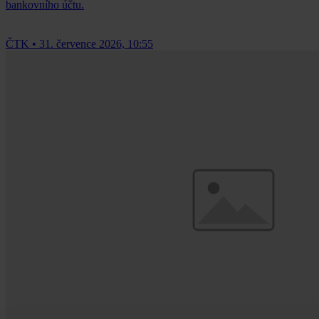
bankovního účtu.
ČTK
•
31. července 2026, 10:55