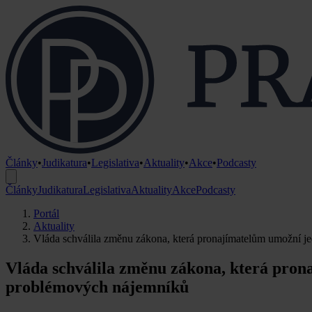
Články
•
Judikatura
•
Legislativa
•
Aktuality
•
Akce
•
Podcasty
Články
Judikatura
Legislativa
Aktuality
Akce
Podcasty
Portál
Aktuality
Vláda schválila změnu zákona, která pronajímatelům umožní 
Vláda schválila změnu zákona, která pron
problémových nájemníků