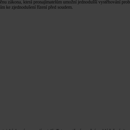
změnu zákona, která pronajímatelům umožní jednodušší vystěhování pr
ším ke zjednodušení řízení před soudem.