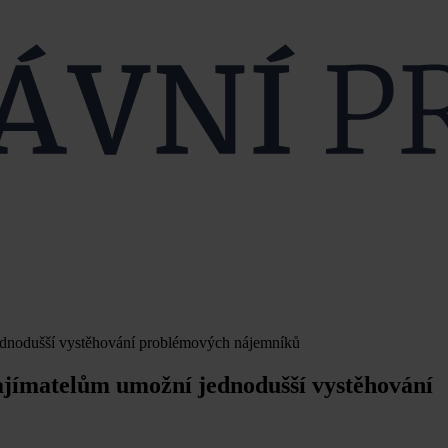
jednodušší vystěhování problémových nájemníků
ajímatelům umožní jednodušší vystěhování