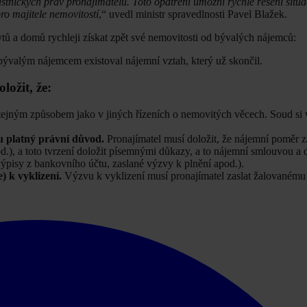
tnických práv pronajímatelů. Toto opatření umožní rychlé řešení situa
ro majitele nemovitostí
,“ uvedl ministr spravedlnosti Pavel Blažek.
tů a domů rychleji získat zpět své nemovitosti od bývalých nájemců:
 bývalým nájemcem existoval nájemní vztah, který už skončil.
ložit, že:
tejným způsobem jako v jiných řízeních o nemovitých věcech. Soud si v
 platný právní důvod.
Pronajímatel musí doložit, že nájemní poměr z
), a toto tvrzení doložit písemnými důkazy, a to nájemní smlouvou a
ýpisy z bankovního účtu, zaslané výzvy k plnění apod.).
 k vyklizení.
Výzvu k vyklizení musí pronajímatel zaslat žalovaném