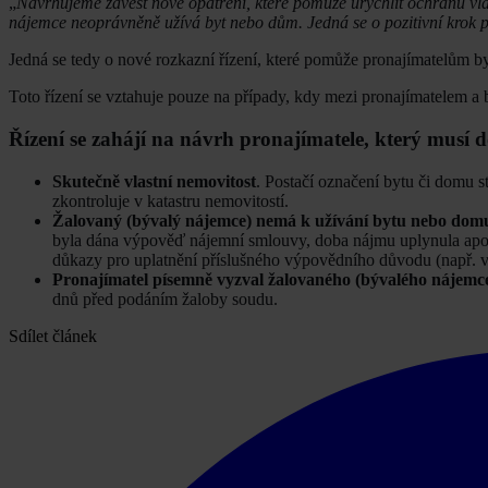
„
Navrhujeme zavést nové opatření, které pomůže urychlit ochranu vlas
nájemce neoprávněně užívá byt nebo dům. Jedná se o pozitivní krok p
Jedná se tedy o nové rozkazní řízení, které pomůže pronajímatelům by
Toto řízení se vztahuje pouze na případy, kdy mezi pronajímatelem a
Řízení se zahájí na návrh pronajímatele, který musí do
Skutečně vlastní nemovitost
. Postačí označení bytu či domu s
zkontroluje v katastru nemovitostí.
Žalovaný (bývalý nájemce) nemá k užívání bytu nebo domu
byla dána výpověď nájemní smlouvy, doba nájmu uplynula apod.
důkazy pro uplatnění příslušného výpovědního důvodu (např. v
Pronajímatel písemně vyzval žalovaného (bývalého nájemce)
dnů před podáním žaloby soudu.
Sdílet článek