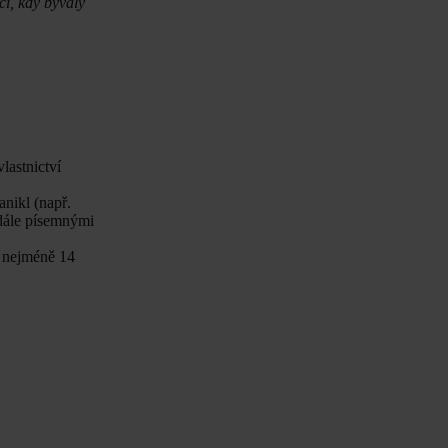
cí, kdy bývalý
lastnictví
anikl (např.
 dále písemnými
u nejméně 14