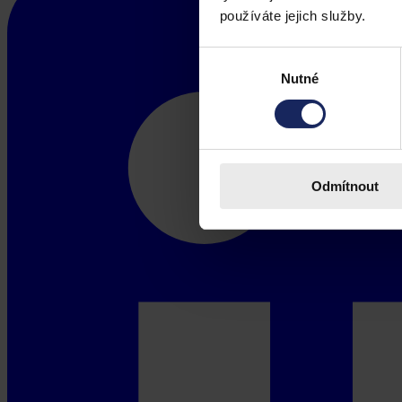
používáte jejich služby.
Výběr
Nutné
souhlasu
Odmítnout