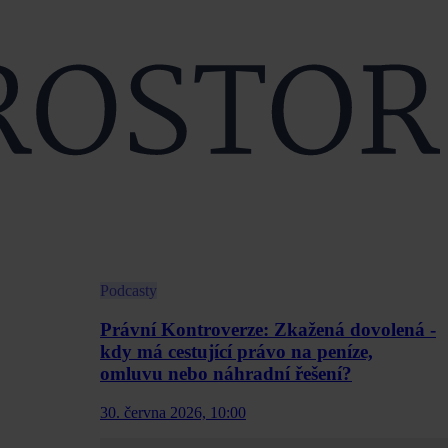
Podcasty
Právní Kontroverze: Zkažená dovolená -
kdy má cestující právo na peníze,
omluvu nebo náhradní řešení?
30. června 2026, 10:00