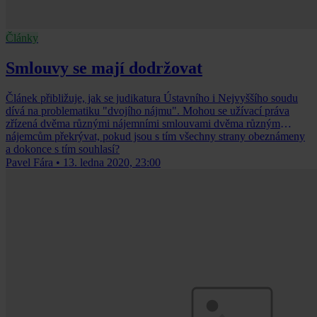
Články
Smlouvy se mají dodržovat
Článek přibližuje, jak se judikatura Ústavního i Nejvyššího soudu
dívá na problematiku "dvojího nájmu". Mohou se užívací práva
zřízená dvěma různými nájemními smlouvami dvěma různým
nájemcům překrývat, pokud jsou s tím všechny strany obeznámeny
a dokonce s tím souhlasí?
Pavel Fára
•
13. ledna 2020, 23:00