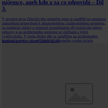
nájemce, aneb kdo a za co odpovídá – Díl
3.
V prvních dvou článcích této minisérie jsme se zaměřili na samotnou
způsobilost nemovitosti k dlouhodobému i krátkodobému pronájmu,
na praktické otázky a omezení pronajímatele při sjednávání nájemní
smlouvy a na problematiku spojenou se službami a jejich
vyúčtováním. V tomto třetím díle se zaměříme na problematiku,
která může být ze strany účastníků nájemního vztahu leckdy
Kolektiv autorů
•
16. září 2025, 12:10
přehlížena, a to sice na problematiku odpovědnosti nájemce a
odpovědnosti pronajímatele, zejména ve vztahu k nemovitosti
samotné a k případným způsobeným škodám na nemovitosti.