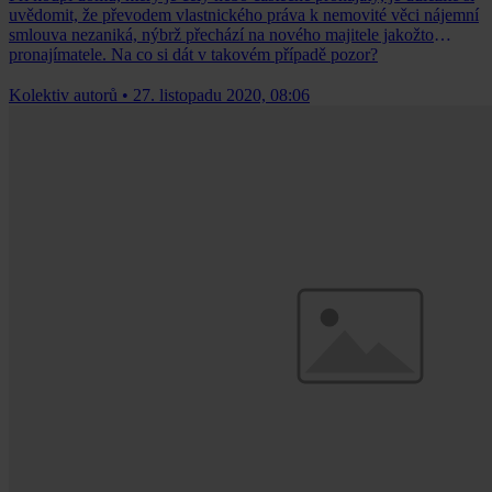
uvědomit, že převodem vlastnického práva k nemovité věci nájemní
smlouva nezaniká, nýbrž přechází na nového majitele jakožto
pronajímatele. Na co si dát v takovém případě pozor?
Kolektiv autorů
•
27. listopadu 2020, 08:06