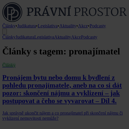
Články
•
Judikatura
•
Legislativa
•
Aktuality
•
Akce
•
Podcasty
Články
Judikatura
Legislativa
Aktuality
Akce
Podcasty
Články s tagem: pronajímatel
Články
Pronájem bytu nebo domu k bydlení z
pohledu pronajímatele, aneb na co si dát
pozor: skončení nájmu a vyklizení – jak
postupovat a čeho se vyvarovat – Díl 4.
Jak správně ukončit nájem a co pronajímatel při skončení nájmu či
vyklizení nemovitosti nemůže?