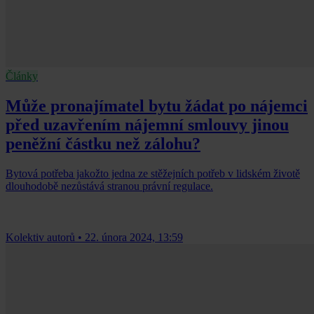
Články
Může pronajímatel bytu žádat po nájemci
před uzavřením nájemní smlouvy jinou
peněžní částku než zálohu?
Bytová potřeba jakožto jedna ze stěžejních potřeb v lidském životě
dlouhodobě nezůstává stranou právní regulace.
Kolektiv autorů
•
22. února 2024, 13:59