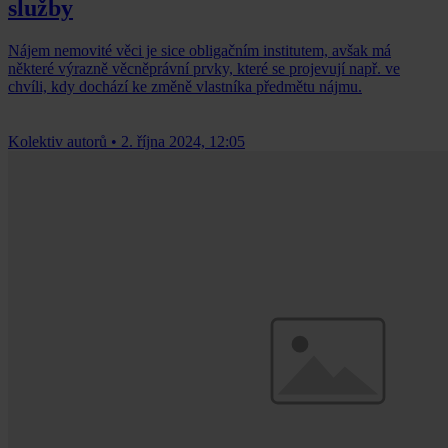
služby
Nájem nemovité věci je sice obligačním institutem, avšak má
některé výrazně věcněprávní prvky, které se projevují např. ve
chvíli, kdy dochází ke změně vlastníka předmětu nájmu.
Kolektiv autorů
•
2. října 2024, 12:05