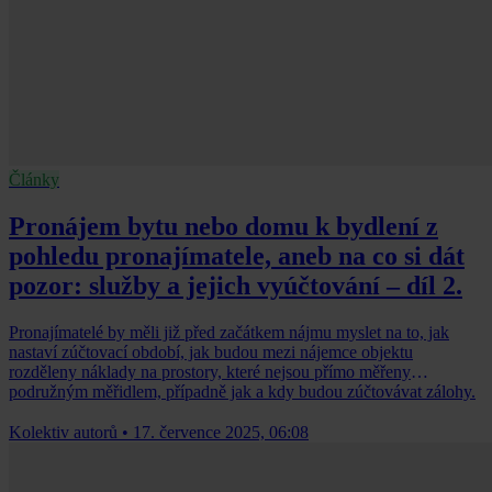
Články
Pronájem bytu nebo domu k bydlení z
pohledu pronajímatele, aneb na co si dát
pozor: služby a jejich vyúčtování – díl 2.
Pronajímatelé by měli již před začátkem nájmu myslet na to, jak
nastaví zúčtovací období, jak budou mezi nájemce objektu
rozděleny náklady na prostory, které nejsou přímo měřeny
podružným měřidlem, případně jak a kdy budou zúčtovávat zálohy.
Kolektiv autorů
•
17. července 2025, 06:08