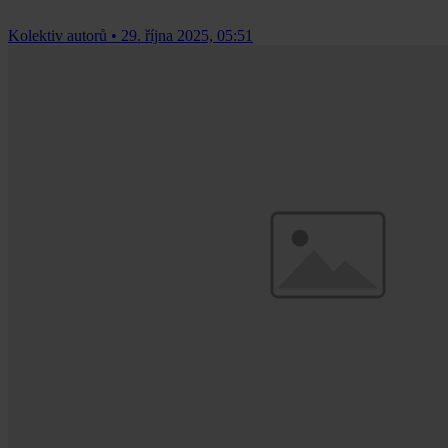
Kolektiv autorů
•
29. října 2025, 05:51