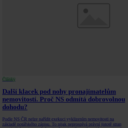
Články
Další klacek pod nohy pronajímatelům
nemovitostí. Proč NS odmítá dobrovolnou
dohodu?
Podle NS ČR nelze nařídit exekuci vyklizením nemovitosti na
základě notářského zápisu. To nijak neprospívá právní jistotě stran