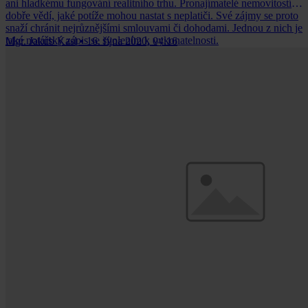
ani hladkému fungování realitního trhu. Pronajímatelé nemovitostí
dobře vědí, jaké potíže mohou nastat s neplatiči. Své zájmy se proto
snaží chránit nejrůznějšími smlouvami či dohodami. Jednou z nich je
také notářský zápis se svolením k vykonatelnosti.
Mgr. Jakub Kasl
•
16. října 2020, 04:16