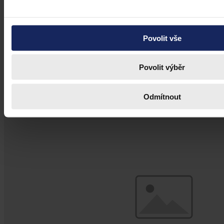
Jak může neúspěšný nájemce zavařit
pronajímateli?
Povolit vše
Není-li nájemce ve svém podnikání úspěšný tak, jak předpokládal
při uzavírání nájemní smlouvy, může to za určitých okolností být
důvodem pro předčasné ukončení nájmu pro podstatnou změnu
Povolit výběr
okolností, jak dovodil Nejvyšší soud ČR ve svém nedávném
rozhodnutí.[1]
Pavel Fára
•
18. června 2019, 22:00
Odmítnout