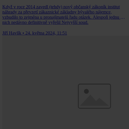
Když v roce 2014 zavedl (tehdy) nový občanský zákoník institut
náhrady za převzetí zákaznické základny bývalého nájemce,
vzbudilo to zejména u pronajímatelů řadu otázek. Alespoň jednu z
nich nedávno definitivně vyřešil Nejvyšší soud.
Jiří Havlík
•
24. května 2024, 11:51