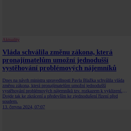
Aktuality
Vláda schválila změnu zákona, která
pronajímatelům umožní jednodušší
vystěhování problémových nájemníků
Dnes na návrh ministra spravedlnosti Pavla Blažka schválila vláda
změnu zákona, která pronajímatelům umožní jednodušší
vystěhování problémových nájemníků tzv. rozkazem k vyklizení.
Dojde tak ke zkrácení a především ke zjednodušení řízení před
soudem.
13. června 2024, 07:07