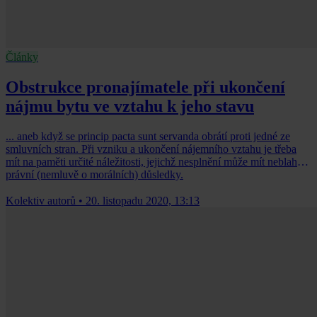
Články
Obstrukce pronajímatele při ukončení
nájmu bytu ve vztahu k jeho stavu
... aneb když se princip pacta sunt servanda obrátí proti jedné ze
smluvních stran. Při vzniku a ukončení nájemního vztahu je třeba
mít na paměti určité náležitosti, jejichž nesplnění může mít neblahé
právní (nemluvě o morálních) důsledky.
Kolektiv autorů
•
20. listopadu 2020, 13:13