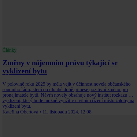
Články
Změny v nájemním právu týkající se
vyklizení bytu
V polovině roku 2025 by měla vejít v účinnost novela občanského
soudního řádu, která po dlouhé době přinese pozitivní změnu pro
pronajímatele bytů. Návrh novely obsahuje nový institut rozkazu k
vyklizení, který bude možné využít v civilním řízení místo žaloby na
vyklizení bytu.
Kateřina Obertová
•
11. listopadu 2024, 12:08