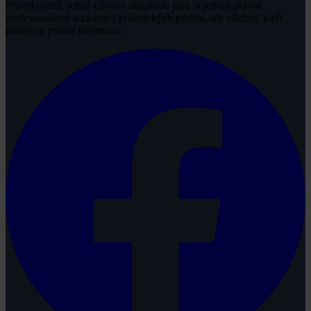
Právní portál, jehož cílovou skupinou jsou nejenom právní
profesionálové a zástupci právnických profesí, ale všichni, kteří
potřebují právní informace.