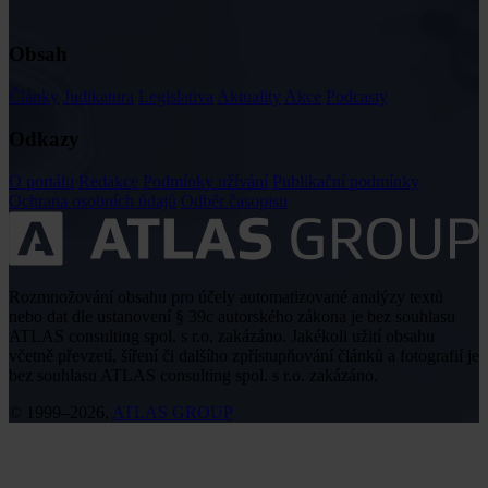
Obsah
Články
Judikatura
Legislativa
Aktuality
Akce
Podcasty
Odkazy
O portálu
Redakce
Podmínky užívání
Publikační podmínky
Ochrana osobních údajů
Odběr časopisu
Rozmnožování obsahu pro účely automatizované analýzy textů
nebo dat dle ustanovení § 39c autorského zákona je bez souhlasu
ATLAS consulting spol. s r.o. zakázáno. Jakékoli užití obsahu
včetně převzetí, šíření či dalšího zpřístupňování článků a fotografií je
bez souhlasu ATLAS consulting spol. s r.o. zakázáno.
© 1999–2026,
ATLAS GROUP