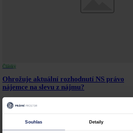
Články
Ohrožuje aktuální rozhodnutí NS právo
nájemce na slevu z nájmu?
Podle nedávného rozhodnutí Nejvyššího soudu nevznikne nájemci
nárok na slevu z nájemného, pokud se nájemce na vzniku vady, byť
i jen částečně, podílel. Obstojí kontroverzní rozhodnutí i ve světle
aktuální právní úpravy?
Souhlas
Detaily
Mgr. Jakub Kasl
•
20. června 2019, 22:00