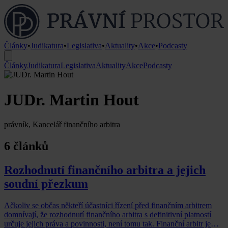
Články
•
Judikatura
•
Legislativa
•
Aktuality
•
Akce
•
Podcasty
Články
Judikatura
Legislativa
Aktuality
Akce
Podcasty
JUDr. Martin Hout
právník, Kancelář finančního arbitra
6 článků
Rozhodnutí finančního arbitra a jejich
soudní přezkum
Ačkoliv se občas někteří účastníci řízení před finančním arbitrem
domnívají, že rozhodnutí finančního arbitra s definitivní platností
určuje jejich práva a povinnosti, není tomu tak. Finanční arbitr je