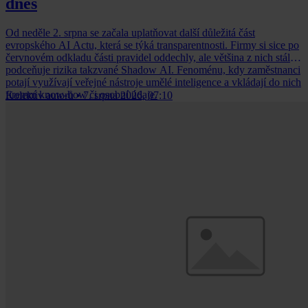
dnes
Od neděle 2. srpna se začala uplatňovat další důležitá část
evropského AI Actu, která se týká transparentnosti. Firmy si sice po
červnovém odkladu části pravidel oddechly, ale většina z nich stále
podceňuje rizika takzvané Shadow AI. Fenoménu, kdy zaměstnanci
potají využívají veřejné nástroje umělé inteligence a vkládají do nich
firemní know-how či osobní údaje.
Kolektiv autorů
•
7. srpna 2026, 07:10