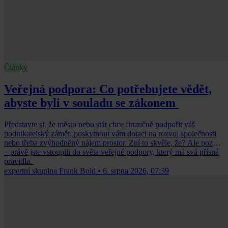
Články
Veřejná podpora: Co potřebujete vědět,
abyste byli v souladu se zákonem
Představte si, že město nebo stát chce finančně podpořit váš
podnikatelský záměr, poskytnout vám dotaci na rozvoj společnosti
nebo třeba zvýhodněný nájem prostor. Zní to skvěle, že? Ale pozor
– právě jste vstoupili do světa veřejné podpory, který má svá přísná
pravidla.
expertní skupina Frank Bold
•
6. srpna 2026, 07:39