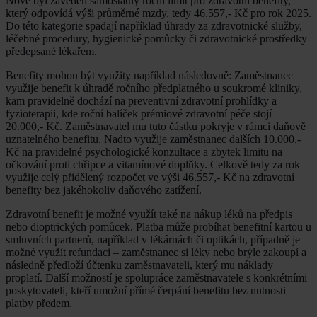
Nově byl zaveden samostatný roční limit pro zdravotní benefity,
který odpovídá výši průměrné mzdy, tedy 46.557,- Kč pro rok 2025.
Do této kategorie spadají například úhrady za zdravotnické služby,
léčebné procedury, hygienické pomůcky či zdravotnické prostředky
předepsané lékařem.
Benefity mohou být využity například následovně: Zaměstnanec
využije benefit k úhradě ročního předplatného u soukromé kliniky,
kam pravidelně dochází na preventivní zdravotní prohlídky a
fyzioterapii, kde roční balíček prémiové zdravotní péče stojí
20.000,- Kč. Zaměstnavatel mu tuto částku pokryje v rámci daňově
uznatelného benefitu. Nadto využije zaměstnanec dalších 10.000,-
Kč na pravidelné psychologické konzultace a zbytek limitu na
očkování proti chřipce a vitamínové doplňky. Celkově tedy za rok
využije celý přidělený rozpočet ve výši 46.557,- Kč na zdravotní
benefity bez jakéhokoliv daňového zatížení.
Zdravotní benefit je možné využít také na nákup léků na předpis
nebo dioptrických pomůcek. Platba může probíhat benefitní kartou u
smluvních partnerů, například v lékárnách či optikách, případně je
možné využít refundaci – zaměstnanec si léky nebo brýle zakoupí a
následně předloží účtenku zaměstnavateli, který mu náklady
proplatí. Další možností je spolupráce zaměstnavatele s konkrétními
poskytovateli, kteří umožní přímé čerpání benefitu bez nutnosti
platby předem.