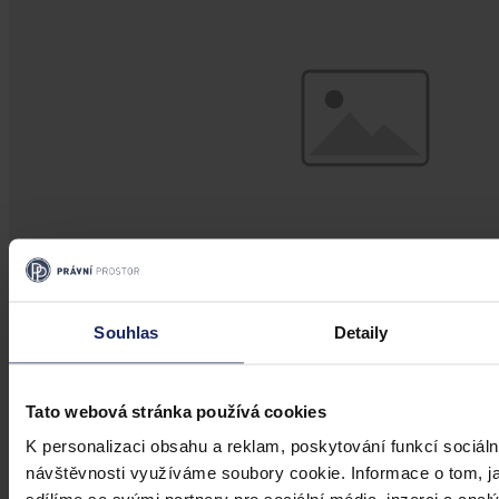
Souhlas
Detaily
Články
Kdy je možné sáhnout po jinak
Tato webová stránka používá cookies
urážlivých označeních?
K personalizaci obsahu a reklam, poskytování funkcí sociáln
návštěvnosti využíváme soubory cookie. Informace o tom, j
Tento článek shrnuje nedávný rozsudek Evropského soudu pro