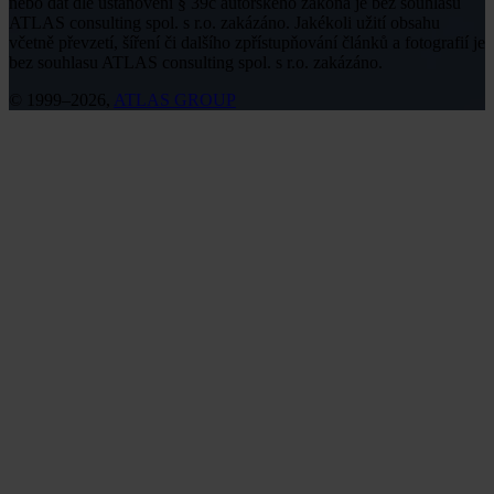
nebo dat dle ustanovení § 39c autorského zákona je bez souhlasu
ATLAS consulting spol. s r.o. zakázáno. Jakékoli užití obsahu
včetně převzetí, šíření či dalšího zpřístupňování článků a fotografií je
bez souhlasu ATLAS consulting spol. s r.o. zakázáno.
© 1999–2026,
ATLAS GROUP