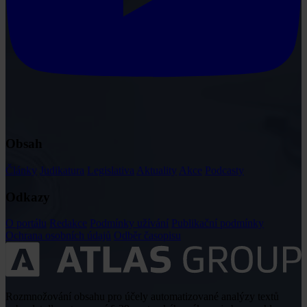
Obsah
Články
Judikatura
Legislativa
Aktuality
Akce
Podcasty
Odkazy
O portálu
Redakce
Podmínky užívání
Publikační podmínky
Ochrana osobních údajů
Odběr časopisu
Rozmnožování obsahu pro účely automatizované analýzy textů