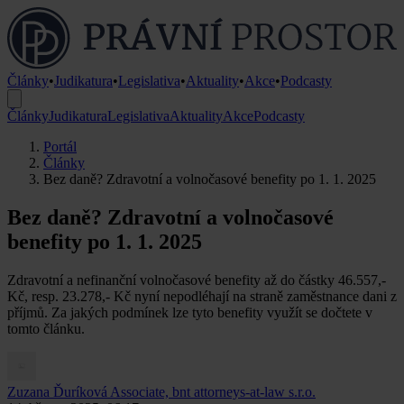
Články
•
Judikatura
•
Legislativa
•
Aktuality
•
Akce
•
Podcasty
Články
Judikatura
Legislativa
Aktuality
Akce
Podcasty
Portál
Články
Bez daně? Zdravotní a volnočasové benefity po 1. 1. 2025
Bez daně? Zdravotní a volnočasové
benefity po 1. 1. 2025
Zdravotní a nefinanční volnočasové benefity až do částky 46.557,-
Kč, resp. 23.278,- Kč nyní nepodléhají na straně zaměstnance dani z
příjmů. Za jakých podmínek lze tyto benefity využít se dočtete v
tomto článku.
Zuzana Ďuríková
Associate, bnt attorneys-at-law s.r.o.