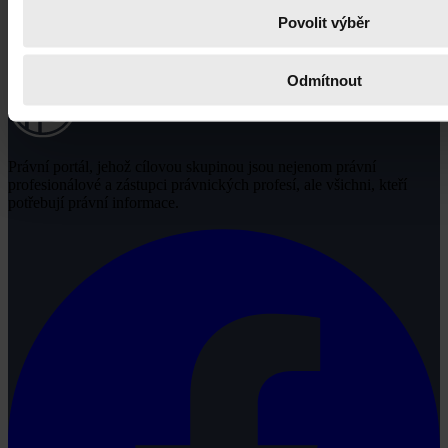
Povolit výběr
Odmítnout
Právní portál, jehož cílovou skupinou jsou nejenom právní
profesionálové a zástupci právnických profesí, ale všichni, kteří
potřebují právní informace.