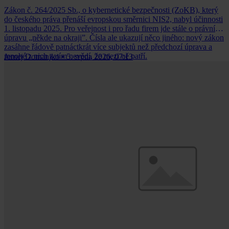
Zákon č. 264/2025 Sb., o kybernetické bezpečnosti (ZoKB), který
do českého práva přenáší evropskou směrnici NIS2, nabyl účinnosti
1. listopadu 2025. Pro veřejnost i pro řadu firem jde stále o právní
úpravu „někde na okraji”. Čísla ale ukazují něco jiného: nový zákon
zasáhne řádově patnáctkrát více subjektů než předchozí úprava a
mnohé z nich zatím nevědí, že mezi ně patří.
Jernej Domanjko
•
5. srpna 2026, 07:13