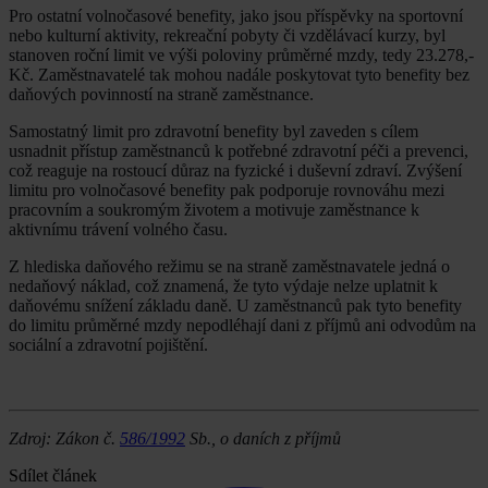
Pro ostatní volnočasové benefity, jako jsou příspěvky na sportovní
nebo kulturní aktivity, rekreační pobyty či vzdělávací kurzy, byl
stanoven roční limit ve výši poloviny průměrné mzdy, tedy 23.278,-
Kč. Zaměstnavatelé tak mohou nadále poskytovat tyto benefity bez
daňových povinností na straně zaměstnance.
Samostatný limit pro zdravotní benefity byl zaveden s cílem
usnadnit přístup zaměstnanců k potřebné zdravotní péči a prevenci,
což reaguje na rostoucí důraz na fyzické i duševní zdraví. Zvýšení
limitu pro volnočasové benefity pak podporuje rovnováhu mezi
pracovním a soukromým životem a motivuje zaměstnance k
aktivnímu trávení volného času.
Z hlediska daňového režimu se na straně zaměstnavatele jedná o
nedaňový náklad, což znamená, že tyto výdaje nelze uplatnit k
daňovému snížení základu daně. U zaměstnanců pak tyto benefity
do limitu průměrné mzdy nepodléhají dani z příjmů ani odvodům na
sociální a zdravotní pojištění.
Zdroj: Zákon č.
586/1992
Sb., o daních z příjmů
Sdílet článek