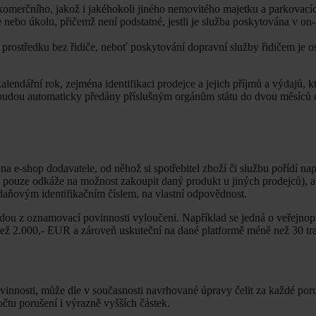
komerčního, jakož i jakéhokoli jiného nemovitého majetku a parkovací
 nebo úkolu, přičemž není podstatné, jestli je služba poskytována v on-
prostředku bez řidiče, neboť poskytování dopravní služby řidičem je o
ndářní rok, zejména identifikaci prodejce a jejich příjmů a výdajů, kt
 budou automaticky předány příslušným orgánům státu do dvou měsíců
a e-shop dodavatele, od něhož si spotřebitel zboží či službu pořídí na
 pouze odkáže na možnost zakoupit daný produkt u jiných prodejců), a
 daňovým identifikačním číslem, na vlastní odpovědnost.
udou z oznamovací povinnosti vyloučeni. Například se jedná o veřejnop
 než 2.000,- EUR a zároveň uskuteční na dané platformě méně než 30 tr
vinnosti, může dle v současnosti navrhované úpravy čelit za každé por
tu porušení i výrazně vyšších částek.