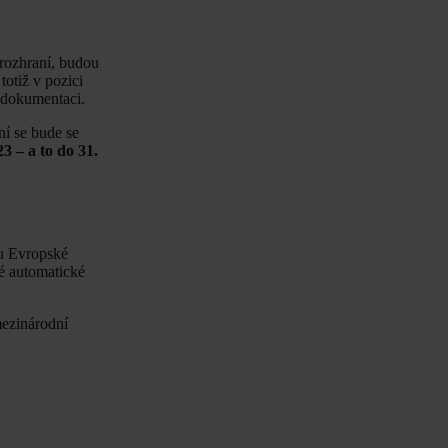
 rozhraní, budou
otiž v pozici
i dokumentaci.
ní se bude se
3 – a to do 31.
ou Evropské
né automatické
mezinárodní