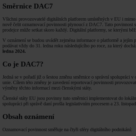
Směrnice DAC7
Všichni provozovatelé digitálních platforem umístěných v EU i mimo 
nově čelit oznamovací povinnosti plynoucí z DAC7. Tato povinnost se
prodejce může setkat skoro každý. Digitální platformy, se kterými běž
V oznámení se budou uvádět zejména informace o platformě a jejím pr
podávat vždy do 31. ledna roku následujícího po roce, za který doch
ledna 2024.
Co je DAC7?
Jedná se v pořadí již o šestou změnu směrnice o správní spolupráci 
unie. Cílem této změny je zavedení reportovací povinnosti provozova
výměny těchto informací mezi členskými státy.
Členské státy EU jsou povinny tuto směrnici implementovat do lokální
spolupráci při správě daní prošla legislativním procesem a 23. listop
Obsah oznámení
Oznamovací povinnost směřuje na čtyři sféry digitálního podnikání: