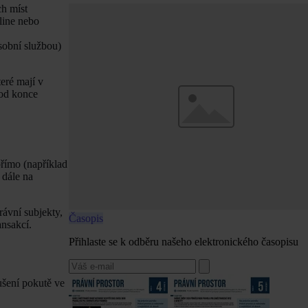
ch míst
line nebo
sobní službou)
eré mají v
 od konce
přímo (například
 dále na
rávní subjekty,
Časopis
ansakcí.
Přihlaste se k odběru našeho elektronického časopisu
ušení pokutě ve