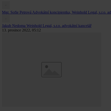
Mgr. Sofie Petrová
Advokátní koncipientka, Weinhold Legal, s.r.o. a
Jakub Nedoma
Weinhold Legal, s.r.o. advokátní kancelář
13. prosince 2022, 05:12