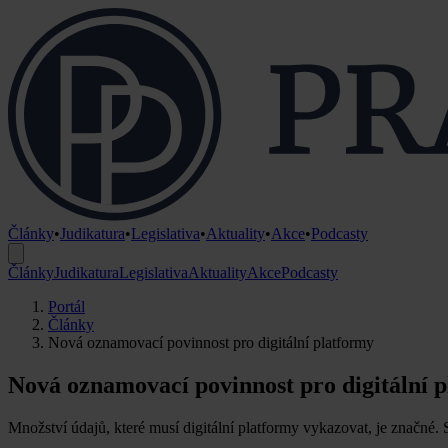
Články
•
Judikatura
•
Legislativa
•
Aktuality
•
Akce
•
Podcasty
Články
Judikatura
Legislativa
Aktuality
Akce
Podcasty
Portál
Články
Nová oznamovací povinnost pro digitální platformy
Nová oznamovací povinnost pro digitální 
Množství údajů, které musí digitální platformy vykazovat, je značné