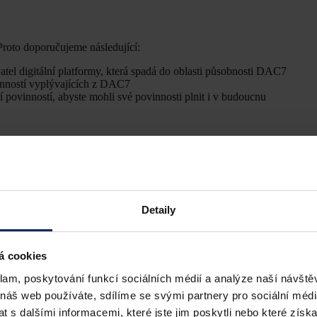
 Proto doporučujeme následující:
atel digitální platformy, která spadá do oblasti působnosti DAC7
vinností vyplývajících z DAC7
í povinností, abyste mohli své povinnosti plnit i v budoucnu
Detaily
á cookies
klam, poskytování funkcí sociálních médií a analýze naší návšt
 náš web používáte, sdílíme se svými partnery pro sociální média
 s dalšími informacemi, které jste jim poskytli nebo které získa