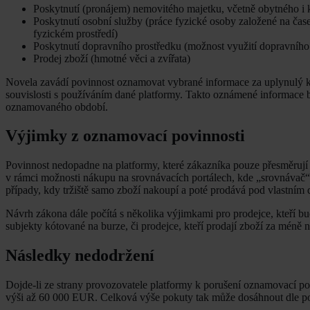
Poskytnutí (pronájem) nemovitého majetku, včetně obytného i 
Poskytnutí osobní služby (práce fyzické osoby založené na čase
fyzickém prostředí)
Poskytnutí dopravního prostředku (možnost využití dopravního 
Prodej zboží (hmotné věci a zvířata)
Novela zavádí povinnost oznamovat vybrané informace za uplynulý kale
souvislosti s používáním dané platformy. Takto oznámené informace
oznamovaného období.
Výjimky z oznamovací povinnosti
Povinnost nedopadne na platformy, které zákazníka pouze přesměrují n
v rámci možnosti nákupu na srovnávacích portálech, kde „srovnávač“
případy, kdy tržiště samo zboží nakoupí a poté prodává pod vlastním
Návrh zákona dále počítá s několika výjimkami pro prodejce, kteří b
subjekty kótované na burze, či prodejce, kteří prodají zboží za méně
Následky nedodržení
Dojde-li ze strany provozovatele platformy k porušení oznamovací po
výši až 60 000 EUR. Celková výše pokuty tak může dosáhnout dle poč