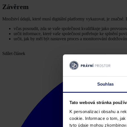
Závěrem
Množství údajů, které musí digitální platformy vykazovat, je značné.
včas posoudit, zda se vaše společnost kvalifikuje jako provozov
určit informace, které vaše společnost potřebuje ke splnění po
určit, jak by měl být nastaven proces a monitorování dodržován
Sdílet článek
Souhlas
Tato webová stránka použív
K personalizaci obsahu a re
cookie. Informace o tom, jak
tyto údaje mohou zkombinovat