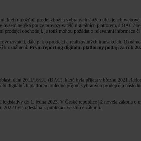
ni, kteří umožňují prodej zboží a vybraných služeb přes jejich webové
 ovšem netýká pouze provozovatelů digitálních platforem, s DAC7 se t
ní prodejci obchodují, je totiž mohou požádat o relevantní informace č
ovozovateli, dále pak o prodejci a realizovaných transakcích. Oznáme
ází k oznámení.
První reporting digitální platformy podají za rok 202
v oblasti daní 2011/16/EU (DAC), která byla přijata v březnu 2021 Rad
telů digitálních platforem ohledně příjmů vybraných prodejců a násled
 legislativy do 1. ledna 2023. V České republice již novela zákona o 
adu 2022 byla odeslána k publikaci ve sbírce zákonů.