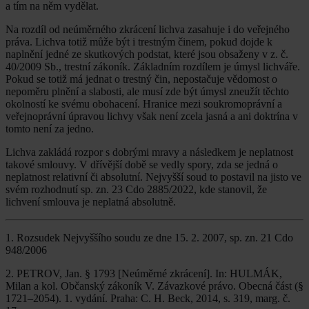
a tím na něm vydělat.
Na rozdíl od neúměrného zkrácení lichva zasahuje i do veřejného
práva. Lichva totiž může být i trestným činem, pokud dojde k
naplnění jedné ze skutkových podstat, které jsou obsaženy v z. č.
40/2009 Sb., trestní zákoník. Základním rozdílem je úmysl lichváře.
Pokud se totiž má jednat o trestný čin, nepostačuje vědomost o
nepoměru plnění a slabosti, ale musí zde být úmysl zneužít těchto
okolností ke svému obohacení. Hranice mezi soukromoprávní a
veřejnoprávní úpravou lichvy však není zcela jasná a ani doktrína v
tomto není za jedno.
Lichva zakládá rozpor s dobrými mravy a následkem je neplatnost
takové smlouvy. V dřívější době se vedly spory, zda se jedná o
neplatnost relativní či absolutní. Nejvyšší soud to postavil na jisto ve
svém rozhodnutí sp. zn. 23 Cdo 2885/2022, kde stanovil, že
lichvení smlouva je neplatná absolutně.
1. Rozsudek Nejvyššího soudu ze dne 15. 2. 2007, sp. zn. 21 Cdo
948/2006
2. PETROV, Jan. § 1793 [Neúměrné zkrácení]. In: HULMÁK,
Milan a kol. Občanský zákoník V. Závazkové právo. Obecná část (§
1721–2054). 1. vydání. Praha: C. H. Beck, 2014, s. 319, marg. č.