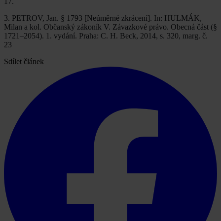
17.
3. PETROV, Jan. § 1793 [Neúměrné zkrácení]. In: HULMÁK,
Milan a kol. Občanský zákoník V. Závazkové právo. Obecná část (§
1721–2054). 1. vydání. Praha: C. H. Beck, 2014, s. 320, marg. č.
23
Sdílet článek