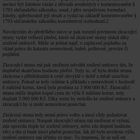
nechce být žalobou vázán z důvodů uvedených v komentovaném §
1793 občanského zákoníku, soud, i přes nesprávnou formulaci
žaloby, upřednostnil její obsah a vydal na základě komentovaného §
1793 občanského zákoníku konstitutivní rozhodnutí.2
Navrácením do předešlého stavu se pak rozumí povinnost zkracující
strany vydat veškerá plnění, která od zkrácené strany získal díky
zrušené smlouvě. Může se jednat např. o zaplacení poplatku za
vklad práva do katastru nemovitostí, balné, poštovné, provize či
pojištění.
Zkracující strana má pak možnost odvrátit zrušení smlouvy tím, že
doplnění skutečnou hodnotu plnění. Tedy to, oč byla druhá strana
zkrácena s přihlédnutím k ceně obvyklé v době a místě uzavření
smlouvy. Pokud se tedy vrátíme k příkladu s nemovitostí v hodnotě
6 miliónů korun, která byla prodána za 3 000 000 Kč. Zkracující
strana může doplnit kupní cenu do výše 6 miliónu korun, tedy
doplatit 3 000 000 Kč. Díky tomu by nedošlo ke zrušení smlouvy a
zkracující by si mohl nemovitost ponechat.
Zkrácená strana tedy nemá právo volby a musí vždy požadovat
zrušení smlouvy. Naopak zkracující strana má možnost si vybrat,
zda opravdu dojde ke zrušení smlouvy, nebo zda doplatí hodnotu
věci a tím si bude moct plnění ponechat. Jak již bylo uvedeno výše,
zrušení smlouvy má účinky
ex tunc
. To znamená, že se ruší od