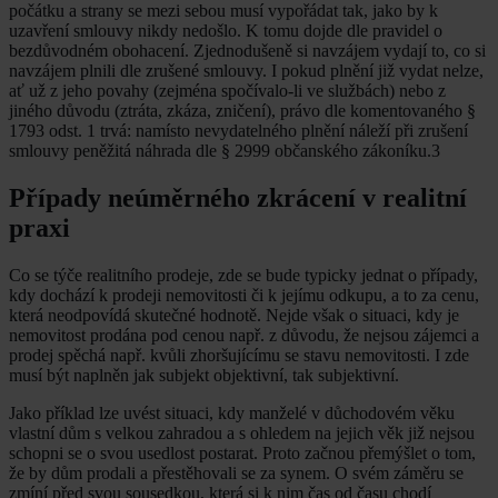
počátku a strany se mezi sebou musí vypořádat tak, jako by k
uzavření smlouvy nikdy nedošlo. K tomu dojde dle pravidel o
bezdůvodném obohacení. Zjednodušeně si navzájem vydají to, co si
navzájem plnili dle zrušené smlouvy. I pokud plnění již vydat nelze,
ať už z jeho povahy (zejména spočívalo-li ve službách) nebo z
jiného důvodu (ztráta, zkáza, zničení), právo dle komentovaného §
1793 odst. 1 trvá: namísto nevydatelného plnění náleží při zrušení
smlouvy peněžitá náhrada dle § 2999 občanského zákoníku.3
Případy neúměrného zkrácení v realitní
praxi
Co se týče realitního prodeje, zde se bude typicky jednat o případy,
kdy dochází k prodeji nemovitosti či k jejímu odkupu, a to za cenu,
která neodpovídá skutečné hodnotě. Nejde však o situaci, kdy je
nemovitost prodána pod cenou např. z důvodu, že nejsou zájemci a
prodej spěchá např. kvůli zhoršujícímu se stavu nemovitosti. I zde
musí být naplněn jak subjekt objektivní, tak subjektivní.
Jako příklad lze uvést situaci, kdy manželé v důchodovém věku
vlastní dům s velkou zahradou a s ohledem na jejich věk již nejsou
schopni se o svou usedlost postarat. Proto začnou přemýšlet o tom,
že by dům prodali a přestěhovali se za synem. O svém záměru se
zmíní před svou sousedkou, která si k nim čas od času chodí