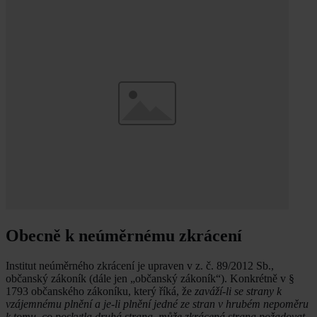
Obecně k neúměrnému zkrácení
Institut neúměrného zkrácení je upraven v z. č. 89/2012 Sb.,
občanský zákoník (dále jen „občanský zákoník“). Konkrétně v §
1793 občanského zákoníku, který říká, že
zaváží-li se strany k
vzájemnému plnění a je-li plnění jedné ze stran v hrubém nepoměru
k tomu, co poskytla druhá strana, může zkrácená strana požadovat