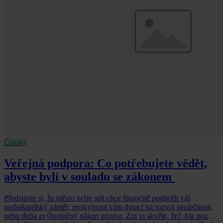
Články
Veřejná podpora: Co potřebujete vědět,
abyste byli v souladu se zákonem
Představte si, že město nebo stát chce finančně podpořit váš
podnikatelský záměr, poskytnout vám dotaci na rozvoj společnosti
nebo třeba zvýhodněný nájem prostor. Zní to skvěle, že? Ale pozor