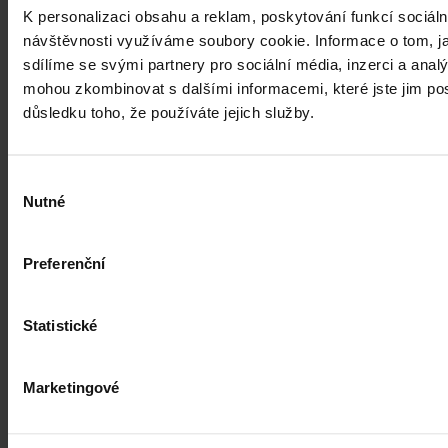
informační asymetrii na pracovním trhu a dlouhodobě tak přispět i
K personalizaci obsahu a reklam, poskytování funkcí sociáln
ke zmenšení rozdílu ve mzdách mužů a žen, však nabrala v České
republice zpoždění.
návštěvnosti využíváme soubory cookie. Informace o tom, j
Ivona Tajšlová
•
4. srpna 2026, 07:18
sdílíme se svými partnery pro sociální média, inzerci a analý
mohou zkombinovat s dalšími informacemi, které jste jim posk
důsledku toho, že používáte jejich služby.
Výběr
Nutné
souhlasu
Preferenční
Statistické
Marketingové