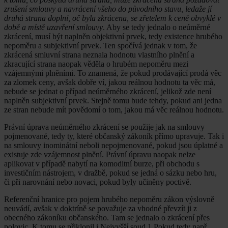
zrušení smlouvy a navrácení všeho do původního stavu, ledaže jí
druhá strana doplní, oč byla zkrácena, se zřetelem k ceně obvyklé v
době a místě uzavření smlouvy
. Aby se tedy jednalo o neúměrné
zkrácení, musí být naplněn objektivní prvek, tedy existence hrubého
nepoměru a subjektivní prvek. Ten spočívá jednak v tom, že
zkrácená smluvní strana neznala hodnotu vlastního plnění a
zkracující strana naopak věděla o hrubém nepoměru mezi
vzájemnými plněními. To znamená, že pokud prodávající prodá věc
za zlomek ceny, avšak dobře ví, jakou reálnou hodnotu ta věc má,
nebude se jednat o případ neúměrného zkrácení, jelikož zde není
naplněn subjektivní prvek. Stejně tomu bude tehdy, pokud ani jedna
ze stran nebude mít povědomí o tom, jakou má věc reálnou hodnotu.
Právní úprava neúměrného zkrácení se použije jak na smlouvy
pojmenované, tedy ty, které občanský zákoník přímo upravuje. Tak i
na smlouvy inominátní neboli nepojmenované, pokud jsou úplatné a
existuje zde vzájemnost plnění. Právní úpravu naopak nelze
aplikovat v případě nabytí na komoditní burze, při obchodu s
investičním nástrojem, v dražbě, pokud se jedná o sázku nebo hru,
či při narovnání nebo novaci, pokud byly učiněny poctivě.
Referenční hranice pro pojem hrubého nepoměru zákon výslovně
neuvádí, avšak v doktríně se považuje za vhodné převzít ji z
obecného zákoníku občanského. Tam se jednalo o zkrácení přes
polovic. K tomu se přiklonil i Nejvyšší soud.1 Pokud tedy např.