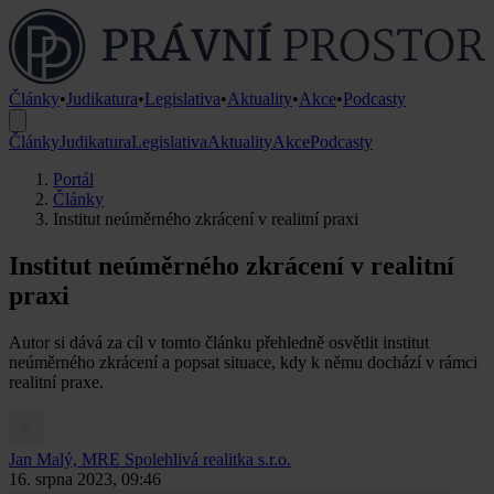
Články
•
Judikatura
•
Legislativa
•
Aktuality
•
Akce
•
Podcasty
Články
Judikatura
Legislativa
Aktuality
Akce
Podcasty
Portál
Články
Institut neúměrného zkrácení v realitní praxi
Institut neúměrného zkrácení v realitní
praxi
Autor si dává za cíl v tomto článku přehledně osvětlit institut
neúměrného zkrácení a popsat situace, kdy k němu dochází v rámci
realitní praxe.
Jan Malý, MRE
Spolehlivá realitka s.r.o.
16. srpna 2023, 09:46