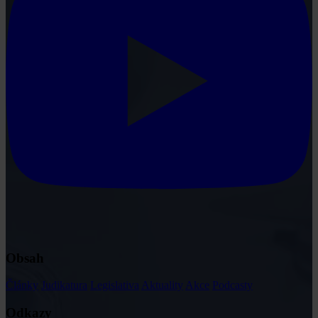
Obsah
Články
Judikatura
Legislativa
Aktuality
Akce
Podcasty
Odkazy