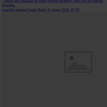
– právě jste vstoupili do světa veřejné podpory, který má svá přísná
pravidla.
expertní skupina Frank Bold
•
6. srpna 2026, 07:39