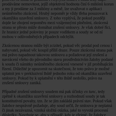
prodáváme nemovitost, jejíž objektivní hodnota činí 6 miliónů korun
a my ji prodáme za 3 milióny a méně, lze uvažovat o aplikaci
neúměrného zkrácení. Hrubý nepoměr je vždy třeba posuzovat k
okamžiku uzavření smlouvy. Z toho vyplývá, že pokud později
dojde ke zhojení nepoměru mezi vzájemnými plněními, zkrácená
strana se přesto může domáhat zrušení smlouvy. Je však dobré říci,
že hranice jedné poloviny je pouze vodítkem a soudy se od ní
mohou v odůvodněných případech odchýlit.
Zkrácenou stranou může být zcizitel, pokud věc prodal pod cenou i
nabyvatel, pokud věc koupil příliš draze. Pouze zkrácená strana pak
má právo napadnout takovou smlouvu a požadovat její zrušení a
navrácení všeho do původního stavu prostřednictvím žaloby podané
k soudu či námitky neúměrného zkrácení vnesené v již probíhajícím
řízení. Důležité je upozornit na skutečnost, že toto právo je možné
uplatnit jen v prekluzivní lhůtě jednoho roku od okamžiku uzavření
smlouvy. Pokud by k uplatnění v této lhůtě nedošlo, právo na
zrušení smlouvy zaniká.
Případné zrušení smlouvy soudem má pak účinky
ex tunc
, tedy
zpětně k okamžiku uzavření smlouvy a rozhodnutí soudy je tak
konstitutivní povahy, tzn. že se jím zakládá právní stav. Pokud však
žalobce nesprávně požaduje, aby soud určil, že smlouva je neplatná
či jinak nezávazná, vzniká složitá otázka, jaké to vyvolá procesní
důsledky. Navrhuje se, aby v případě, kdy je zřejmé, že žalobce