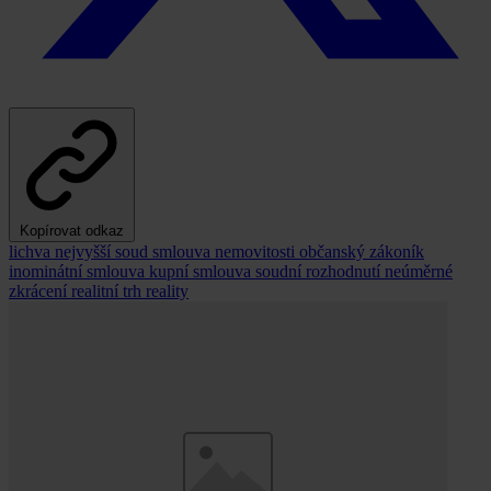
Kopírovat odkaz
lichva
nejvyšší soud
smlouva
nemovitosti
občanský zákoník
inominátní smlouva
kupní smlouva
soudní rozhodnutí
neúměrné
zkrácení
realitní trh
reality