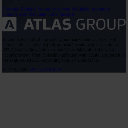
O portálu
Redakce
Podmínky užívání
Publikační podmínky
Ochrana osobních údajů
Odběr časopisu
Rozmnožování obsahu pro účely automatizované analýzy textů
nebo dat dle ustanovení § 39c autorského zákona je bez souhlasu
ATLAS consulting spol. s r.o. zakázáno. Jakékoli užití obsahu
včetně převzetí, šíření či dalšího zpřístupňování článků a fotografií je
bez souhlasu ATLAS consulting spol. s r.o. zakázáno.
© 1999–2026,
ATLAS GROUP