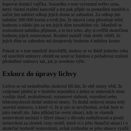
kupovat domácí vajíčka. Sousedka o tom vyrozumí svého syna,
který vlastní realitní kancelář a ten pak přijde za postaršími manželi a
začne jim nabízet odkup jejich domu se zahradou. Za odkup jim
nabídne 500 000 korun a tvrdí jim, že taková cena přesahuje tržní
hodnotu a nikdo jim za ten jejich dům nenabídne víc. Manželé se
rozhodnout nabídku přijmout, a to bez toho, aby si ověřili skutečnou
hodnotu jejich nemovitosti. Realitní makléř však dobře věděl, že
jejich dům se zahradou má doopravdy hodnotu 4 milióny korun.
Pokud se o tom manželé dozvěděli, mohou se ve lhůtě jednoho roku
od uzavření smlouvy obrátit na soud se žalobou a požadovat zrušení
předmětné smlouvy tak, jak je uvedeno výše.
Exkurz do úpravy lichvy
Lichva se od neúměrného zkrácení liší tím, že obě strany vědí, že
vzájemné plnění je v hrubém nepoměru a jedna se smluvních stran
využije tísně, nezkušenosti, rozumové slabosti, rozrušení nebo
lehkomyslnosti druhé smluvní strany. Ta druhá smluvní strana tedy
uzavírá smlouvu, o které ví, že je pro ni nevýhodná, avšak bere to
jako menší zlo. Jako příklad lze uvést situaci, kdy se vlastník
nemovitosti nachází v tíživé situaci z důvodu zadluženosti a prodá
nemovitost za zlomek ceny osobě, která ví o jeho finanční situaci i o
skutečné hodnotě nemovitosti, avšak rozhodne se jeho situace využít