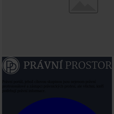
Právní portál, jehož cílovou skupinou jsou nejenom právní
profesionálové a zástupci právnických profesí, ale všichni, kteří
potřebují právní informace.