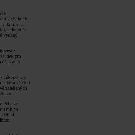
těch
uhů v civilních
 rukou, a to
nku, jednoduše
el vydaný
převést z
zsudek pro
a účastníků
a základě tzv.
e takřka všichni
ově zahájených
ozkazu.
m třeba se
dou mít po
teří si
edkům