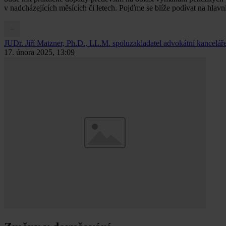
v nadcházejících měsících či letech. Pojďme se blíže podívat na hlav
JUDr. Jiří Matzner, Ph.D., LL.M.
spoluzakladatel advokátní kancelá
17. února 2025, 13:09