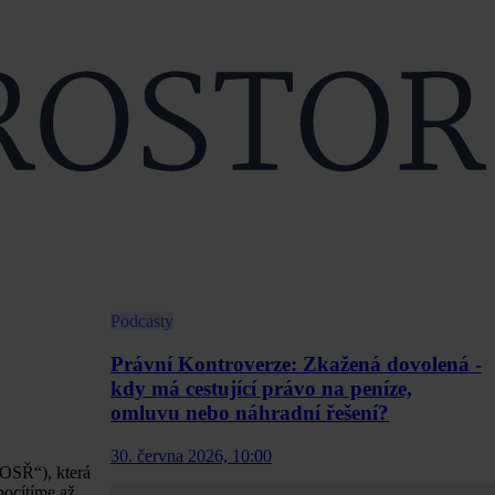
Podcasty
Právní Kontroverze: Zkažená dovolená -
kdy má cestující právo na peníze,
omluvu nebo náhradní řešení?
30. června 2026, 10:00
„OSŘ“), která
pocítíme až