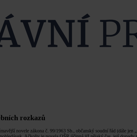
ebních rozkazů
mavější novele zákona č. 99/1963 Sb., občanský soudní řád (dále jen 
ohledávek. Ačkoliv je novela OŠR účinná již nějaký čas, její dopady 