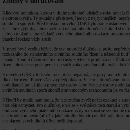
Změny v doručování
Klíčovou novinkou, kterou v druhé polovině loňského roku novela O
elektronických). Ty aktuálně představují jeden z nejrychlejších, neje
soudních sporech. Před loňskou novelou OSŘ bylo podle ustanovení
zcela bez výjimky a bez možnosti náhradního doručení. Pokud si tedy
nebylo možné jej na základě vydaného platebního rozkazu pravomocně
platební rozkaz vždy zrušit.
V praxi bývá vcelku běžné, že tzv. notoričtí dlužníci si poštu nepřebí
rozkazního do standardního civilního soudního řízení a následně buď 
uznání. Soudní řízení se tím dost často zbytečně prodlužovala (řádov
řízení, ale také se postupem času snižovala pravděpodobnost faktick
S novelou OŠR v loňském roce přišla nepatrná, ale pro praxi o to důle
fikce doručení. Pouze však za předpokladu, že je mu doručován prost
podnikatelé (ať už jde o právnické osoby nebo fyzické osoby podnikaj
civilních soudních sporů skončí pravomocným rozhodnutím již ve fázi
Někteří by mohli namítnout, že tato změna zvýší počet exekucí a znov
hlouběji zamyslet. Pro dlužníky, kteří se o své záležitosti starají a vy
obdržení vydaného platebního rozkazu vždy možnost se svobodně rozh
elektronickou poštu (ať už z jakéhokoliv důvodu) nepřebírají, dost 
nesplácení svých dluhů dříve nežli doposud.