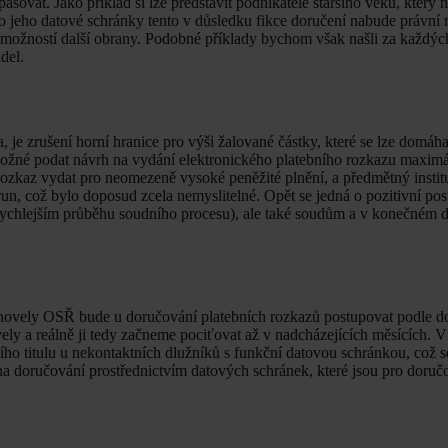
vat. Jako příklad si lze představit podnikatele staršího věku, který n
o jeho datové schránky tento v důsledku fikce doručení nabude právní 
 možností další obrany. Podobné příklady bychom však našli za každých
del.
 je zrušení horní hranice pro výši žalované částky, které se lze domáh
ožné podat návrh na vydání elektronického platebního rozkazu maximá
ozkaz vydat pro neomezeně vysoké peněžité plnění, a předmětný institu
orun, což bylo doposud zcela nemyslitelné. Opět se jedná o pozitivní po
i rychlejším průběhu soudního procesu), ale také soudům a v konečném 
í novely OSŘ bude u doručování platebních rozkazů postupovat podle 
vely a reálně ji tedy začneme pociťovat až v nadcházejících měsících.
ho titulu u nekontaktních dlužníků s funkční datovou schránkou, což s
 na doručování prostřednictvím datových schránek, které jsou pro doruč