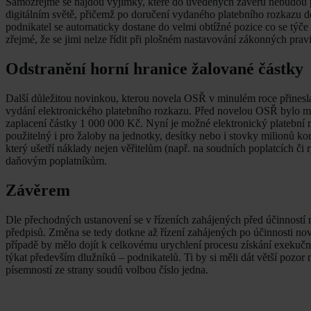
Samozřejmě se najdou výjimky, které do uvedených závěrů nebudou paso
digitálním světě, přičemž po doručení vydaného platebního rozkazu d
podnikatel se automaticky dostane do velmi obtížné pozice co se týče
zřejmé, že se jimi nelze řídit při plošném nastavování zákonných pravi
Odstranění horní hranice žalované částky
Další důležitou novinkou, kterou novela OSŘ v minulém roce přinesla,
vydání elektronického platebního rozkazu. Před novelou OSŘ bylo m
zaplacení částky 1 000 000 Kč. Nyní je možné elektronický platební r
použitelný i pro žaloby na jednotky, desítky nebo i stovky milionů k
který ušetří náklady nejen věřitelům (např. na soudních poplatcích č
daňovým poplatníkům.
Závěrem
Dle přechodných ustanovení se v řízeních zahájených před účinnost
předpisů. Změna se tedy dotkne až řízení zahájených po účinnosti no
případě by mělo dojít k celkovému urychlení procesu získání exekuční
týkat především dlužníků – podnikatelů. Ti by si měli dát větší pozor
písemností ze strany soudů volbou číslo jedna.