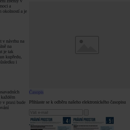
ení zběhlý v
moci a
 okolností a je
at v návrhu na
lně na
t je tak
sun kupředu,
důsledku i
dosavadních
Časopis
 V každém
Přihlaste se k odběru našeho elektronického časopisu
e v praxi bude
ování