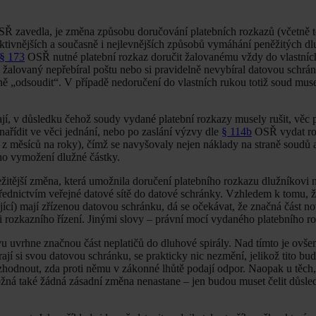
SŘ zavedla, je změna způsobu doručování platebních rozkazů (včetně 
fektivnějších a současně i nejlevnějších způsobů vymáhání peněžitých dl
§ 173
OSŘ nutné platební rozkaz doručit žalovanému vždy do vlastních
 žalovaný nepřebíral poštu nebo si pravidelně nevybíral datovou schrá
 „odsoudit“. V případě nedoručení do vlastních rukou totiž soud mus
rají, v důsledku čehož soudy vydané platební rozkazy musely rušit, věc 
nařídit ve věci jednání, nebo po zaslání výzvy dle
§ 114b
OSŘ vydat ro
ě z měsíců na roky), čímž se navyšovaly nejen náklady na straně soudů 
ého vymožení dlužné částky.
žitější změna, která umožnila doručení platebního rozkazu dlužníkovi n
řednictvím veřejné datové sítě do datové schránky. Vzhledem k tomu, ž
ící) mají zřízenou datovou schránku, dá se očekávat, že značná část n
 rozkazního řízení. Jinými slovy – právní mocí vydaného platebního r
u uvrhne značnou část neplatičů do dluhové spirály. Nad tímto je ovše
bírají si svou datovou schránku, se prakticky nic nezmění, jelikož tito bu
odnout, zda proti němu v zákonné lhůtě podají odpor. Naopak u těch, k
možná také žádná zásadní změna nenastane – jen budou muset čelit důsl