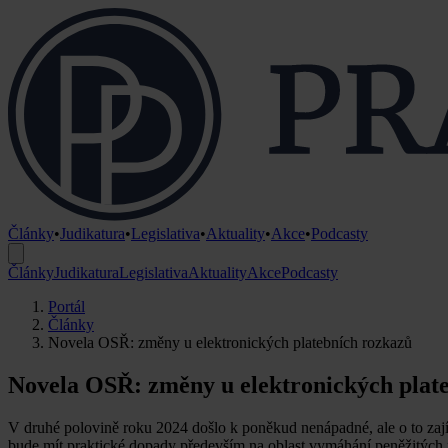
Články
•
Judikatura
•
Legislativa
•
Aktuality
•
Akce
•
Podcasty
Články
Judikatura
Legislativa
Aktuality
Akce
Podcasty
Portál
Články
Novela OSŘ: změny u elektronických platebních rozkazů
Novela OSŘ: změny u elektronických plat
V druhé polovině roku 2024 došlo k poněkud nenápadné, ale o to zají
bude mít praktické dopady především na oblast vymáhání peněžitých p