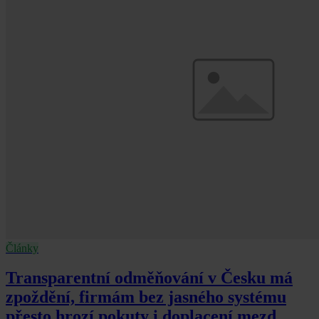
Články
Transparentní odměňování v Česku má
zpoždění, firmám bez jasného systému
přesto hrozí pokuty i doplacení mezd