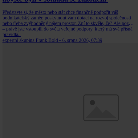
Představte si, že město nebo stát chce finančně podpořit váš
podnikatelský záměr, poskytnout vám dotaci na rozvoj společnosti
nebo třeba zvýhodněný nájem prostor. Zní to skvěle, že? Ale pozor
– právě jste vstoupili do světa veřejné podpory, který má svá přísná
pravidla.
expertní skupina Frank Bold
•
6. srpna 2026, 07:39