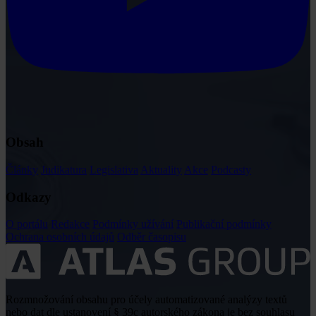
Obsah
Články
Judikatura
Legislativa
Aktuality
Akce
Podcasty
Odkazy
O portálu
Redakce
Podmínky užívání
Publikační podmínky
Ochrana osobních údajů
Odběr časopisu
Rozmnožování obsahu pro účely automatizované analýzy textů
nebo dat dle ustanovení § 39c autorského zákona je bez souhlasu