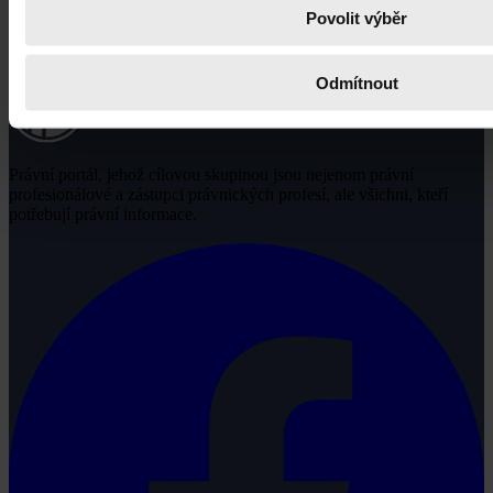
Povolit výběr
Odmítnout
Právní portál, jehož cílovou skupinou jsou nejenom právní
profesionálové a zástupci právnických profesí, ale všichni, kteří
potřebují právní informace.