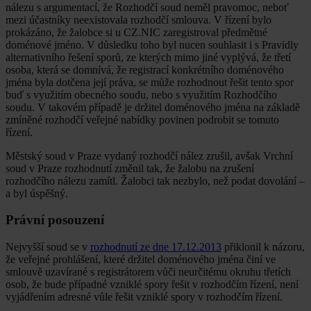
nálezu s argumentací, že Rozhodčí soud neměl pravomoc, neboť
mezi účastníky neexistovala rozhodčí smlouva. V řízení bylo
prokázáno, že žalobce si u CZ.NIC zaregistroval předmětné
doménové jméno. V důsledku toho byl nucen souhlasit i s Pravidly
alternativního řešení sporů, ze kterých mimo jiné vyplývá, že třetí
osoba, která se domnívá, že registrací konkrétního doménového
jména byla dotčena její práva, se může rozhodnout řešit tento spor
buď s využitím obecného soudu, nebo s využitím Rozhodčího
soudu. V takovém případě je držitel doménového jména na základě
zmíněné rozhodčí veřejné nabídky povinen podrobit se tomuto
řízení.
Městský soud v Praze vydaný rozhodčí nález zrušil, avšak Vrchní
soud v Praze rozhodnutí změnil tak, že žalobu na zrušení
rozhodčího nálezu zamítl. Žalobci tak nezbylo, než podat dovolání –
a byl úspěšný.
Právní posouzení
Nejvyšší soud se v
rozhodnutí ze dne 17.12.2013
přiklonil k názoru,
že veřejné prohlášení, které držitel doménového jména činí ve
smlouvě uzavírané s registrátorem vůči neurčitému okruhu třetích
osob, že bude případné vzniklé spory řešit v rozhodčím řízení, není
vyjádřením adresné vůle řešit vzniklé spory v rozhodčím řízení.