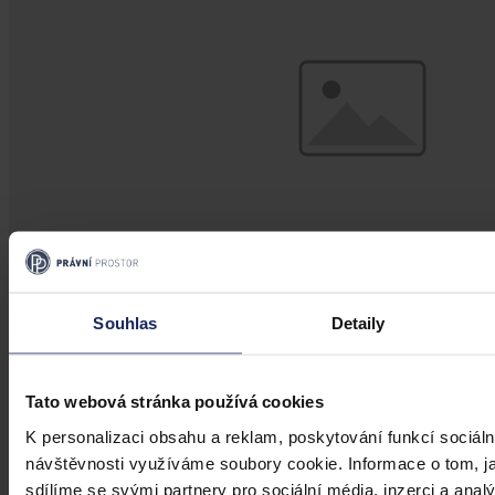
Souhlas
Detaily
Články
Budoucnost dokazování před soudy v
Tato webová stránka používá cookies
době AI
K personalizaci obsahu a reklam, poskytování funkcí sociáln
návštěvnosti využíváme soubory cookie. Informace o tom, j
Umělá inteligence změní soudní proces. Je možné dnes považovat
sdílíme se svými partnery pro sociální média, inzerci a analý