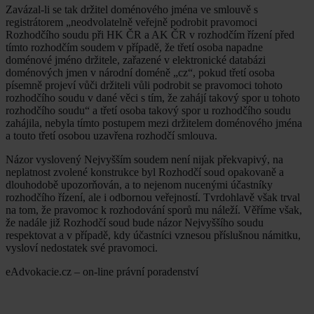
Zavázal-li se tak držitel doménového jména ve smlouvě s
registrátorem „neodvolatelně veřejně podrobit pravomoci
Rozhodčího soudu při HK ČR a AK ČR v rozhodčím řízení před
tímto rozhodčím soudem v případě, že třetí osoba napadne
doménové jméno držitele, zařazené v elektronické databázi
doménových jmen v národní doméně „cz“, pokud třetí osoba
písemně projeví vůči držiteli vůli podrobit se pravomoci tohoto
rozhodčího soudu v dané věci s tím, že zahájí takový spor u tohoto
rozhodčího soudu“ a třetí osoba takový spor u rozhodčího soudu
zahájila, nebyla tímto postupem mezi držitelem doménového jména
a touto třetí osobou uzavřena rozhodčí smlouva.
Názor vyslovený Nejvyšším soudem není nijak překvapivý, na
neplatnost zvolené konstrukce byl Rozhodčí soud opakovaně a
dlouhodobě upozorňován, a to nejenom nucenými účastníky
rozhodčího řízení, ale i odbornou veřejností. Tvrdohlavě však trval
na tom, že pravomoc k rozhodování sporů mu náleží. Věříme však,
že nadále již Rozhodčí soud bude názor Nejvyššího soudu
respektovat a v případě, kdy účastníci vznesou příslušnou námitku,
vysloví nedostatek své pravomoci.
eAdvokacie.cz – on-line právní poradenství