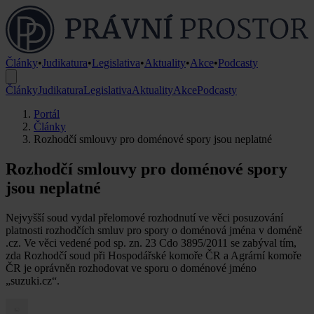
Články
•
Judikatura
•
Legislativa
•
Aktuality
•
Akce
•
Podcasty
Články
Judikatura
Legislativa
Aktuality
Akce
Podcasty
Portál
Články
Rozhodčí smlouvy pro doménové spory jsou neplatné
Rozhodčí smlouvy pro doménové spory
jsou neplatné
Nejvyšší soud vydal přelomové rozhodnutí ve věci posuzování
platnosti rozhodčích smluv pro spory o doménová jména v doméně
.cz. Ve věci vedené pod sp. zn. 23 Cdo 3895/2011 se zabýval tím,
zda Rozhodčí soud při Hospodářské komoře ČR a Agrární komoře
ČR je oprávněn rozhodovat ve sporu o doménové jméno
„suzuki.cz“.