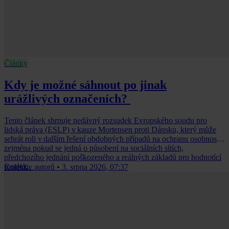
Články
Kdy je možné sáhnout po jinak
urážlivých označeních?
Tento článek shrnuje nedávný rozsudek Evropského soudu pro
lidská práva (ESLP) v kauze Mortensen proti Dánsku, který může
sehrát roli v dalším řešení obdobných případů na ochranu osobnosti,
zejména pokud se jedná o působení na sociálních sítích,
předchozího jednání poškozeného a reálných základů pro hodnotící
úsudek.
Kolektiv autorů
•
3. srpna 2026, 07:37