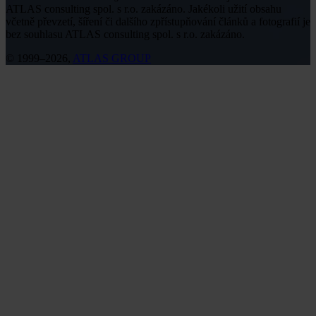
ATLAS consulting spol. s r.o. zakázáno. Jakékoli užití obsahu
včetně převzetí, šíření či dalšího zpřístupňování článků a fotografií je
bez souhlasu ATLAS consulting spol. s r.o. zakázáno.
© 1999–2026,
ATLAS GROUP