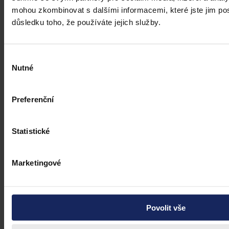
digitální důkazy za věrohodné? Výzvy pro justici v době AI.
mohou zkombinovat s dalšími informacemi, které jste jim posk
důsledku toho, že používáte jejich služby.
Hana Marešová
•
31. července 2026, 07:36
Výběr
Nutné
souhlasu
Preferenční
Statistické
Marketingové
Povolit vše