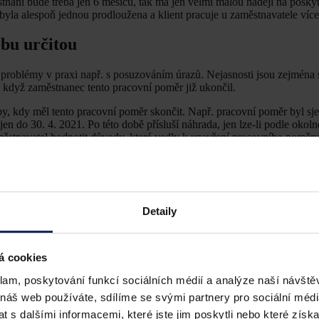
nání bude třeba jen 6 měsíců, tak má jen velmi malou naději na poskyt
 byla alespoň jednou prodloužena a klient pracuje u zaměstnavatele více
bu určitou
problémy v praxi např. s posuzováním úrazů. Nejasnosti jsou zejména 
i když zaměstnanec tento pracovní poměr již ukončil.
y, kdy měl tento pracovní poměr skončit. Např. pracovní poměr byl sje
en do 30. 4. 2021. Po této době přísluší náhrada, jen lze-li podle okol
městnavatel hodnotit důvody, které vedly k uzavření pracovního poměr
dobu určitou jen proto, že v této době nemohl sehnat zaměstnání, které 
 zaměstnání i po skončení pracovního poměru časově omezeného.
před uzavřením pracovního poměru na dobu určitou soustavně zaměstná
pěl pracovní úraz. Jelikož jde o zaměstnance, který byl předtím zaměs
Detaily
jednoročního pracovního poměru by byl i nadále trvale zaměstnán a náhr
dobu určitou.
nebylo by odůvodněno mu i nadále poskytovat náhradu za ztrátu na výdě
á cookies
 pracovním poměru před pracovním úrazem.
klam, poskytování funkcí sociálních médií a analýze naší návšt
 náš web používáte, sdílíme se svými partnery pro sociální média
 s dalšími informacemi, které jste jim poskytli nebo které získa