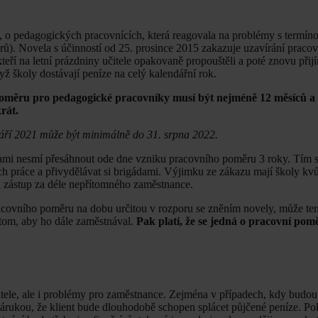
, o pedagogických pracovnících, která reagovala na problémy s termí
ů). Novela s účinností od 25. prosince 2015 zakazuje uzavírání praco
kteří na letní prázdniny učitele opakovaně propouštěli a poté znovu přijí
ž školy dostávají peníze na celý kalendářní rok.
 poměru pro pedagogické pracovníky musí být nejméně 12 měsíců a
rát.
září 2021 může být minimálně do 31. srpna 2022.
mi nesmí přesáhnout ode dne vzniku pracovního poměru 3 roky. Tím s
dech práce a přivydělávat si brigádami. Výjimku ze zákazu mají školy kv
 zástup za déle nepřítomného zaměstnance.
acovního poměru na dobu určitou v rozporu se zněním novely, může te
 tom, aby ho dále zaměstnával.
Pak platí, že se jedná o pracovní po
ele, ale i problémy pro zaměstnance. Zejména v případech, kdy budou 
zárukou, že klient bude dlouhodobě schopen splácet půjčené peníze. Po