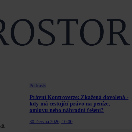
Podcasty
Právní Kontroverze: Zkažená dovolená -
kdy má cestující právo na peníze,
omluvu nebo náhradní řešení?
30. června 2026, 10:00
ků.