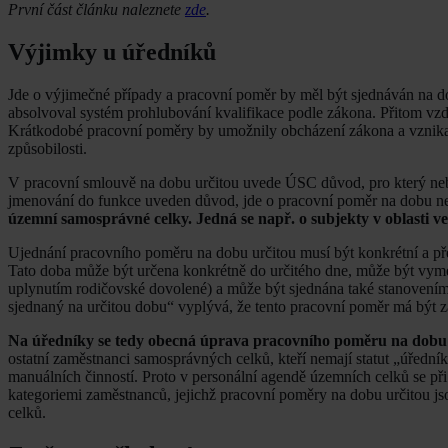
První část článku naleznete
zde
.
Výjimky u úředníků
Jde o výjimečné případy a pracovní poměr by měl být sjednáván na 
absolvoval systém prohlubování kvalifikace podle zákona. Přitom vzdě
Krátkodobé pracovní poměry by umožnily obcházení zákona a vznikalo
způsobilosti.
V pracovní smlouvě na dobu určitou uvede ÚSC důvod, pro který neb
jmenování do funkce uveden důvod, jde o pracovní poměr na dobu n
územní samosprávné celky. Jedná se např. o subjekty v oblasti ve
Ujednání pracovního poměru na dobu určitou musí být konkrétní a př
Tato doba může být určena konkrétně do určitého dne, může být vymez
uplynutím rodičovské dovolené) a může být sjednána také stanovení
sjednaný na určitou dobu“ vyplývá, že tento pracovní poměr má být
Na úředníky se tedy obecná úprava pracovního poměru na dobu 
ostatní zaměstnanci samosprávných celků, kteří nemají statut „úředn
manuálních činností. Proto v personální agendě územních celků se p
kategoriemi zaměstnanců, jejichž pracovní poměry na dobu určitou 
celků.