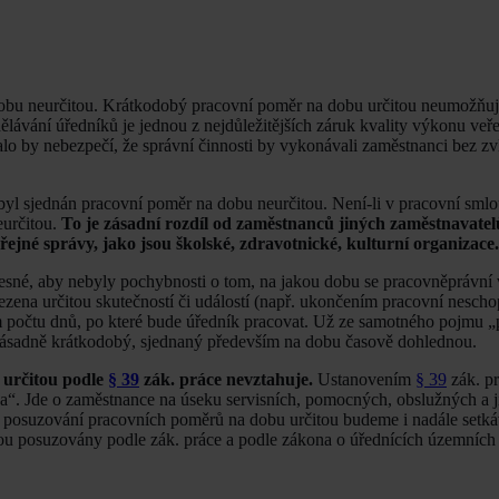
dobu neurčitou. Krátkodobý pracovní poměr na dobu určitou neumožňuj
lávání úředníků je jednou z nejdůležitějších záruk kvality výkonu veře
 by nebezpečí, že správní činnosti by vykonávali zaměstnanci bez zv
yl sjednán pracovní poměr na dobu neurčitou. Není-li v pracovní sml
eurčitou.
To je zásadní rozdíl od zaměstnanců jiných zaměstnavate
řejné správy, jako jsou školské, zdravotnické, kulturní organizace.
esné, aby nebyly pochybnosti o tom, na jakou dobu se pracovněprávní 
ena určitou skutečností či událostí (např. ukončením pracovní nescho
m počtu dnů, po které bude úředník pracovat. Už ze samotného pojmu 
 zásadně krátkodobý, sjednaný především na dobu časově dohlednou.
určitou podle
§ 39
zák. práce nevztahuje.
Ustanovením
§ 39
zák. pr
íka“. Jde o zaměstnance na úseku servisních, pomocných, obslužných a 
ři posuzování pracovních poměrů na dobu určitou budeme i nadále setk
jsou posuzovány podle zák. práce a podle zákona o úřednících územníc