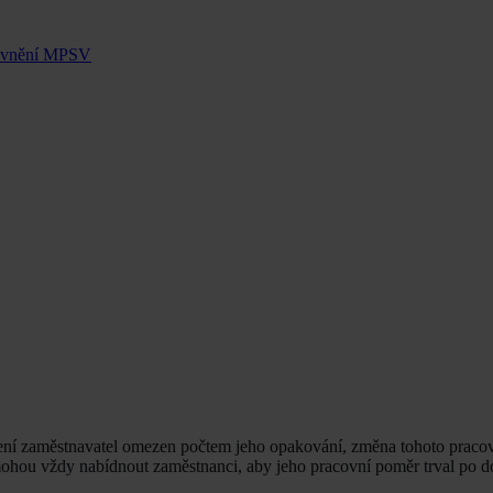
rávnění MPSV
není zaměstnavatel omezen počtem jeho opakování, změna tohoto prac
mohou vždy nabídnout zaměstnanci, aby jeho pracovní poměr trval po d