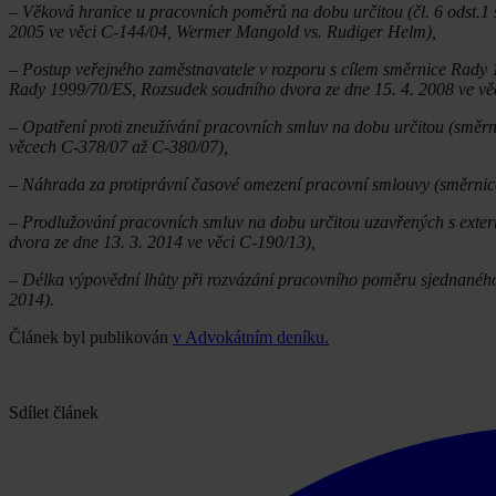
– Věková hranice u pracovních poměrů na dobu určitou (čl. 6 odst.
2005 ve věci C-144/04, Wermer Mangold vs. Rudiger Helm),
– Postup veřejného zaměstnavatele v rozporu s cílem směrnice Rad
Rady 1999/70/ES, Rozsudek soudního dvora ze dne 15. 4. 2008 ve vě
– Opatření proti zneužívání pracovních smluv na dobu určitou (směr
věcech C-378/07 až C-380/07),
– Náhrada za protiprávní časové omezení pracovní smlouvy (směrnic
– Prodlužování pracovních smluv na dobu určitou uzavřených s exte
dvora ze dne 13. 3. 2014 ve věci C-190/13),
– Délka výpovědní lhůty při rozvázání pracovního poměru sjednanéh
2014).
Článek byl publikován
v Advokátním deníku.
Sdílet článek