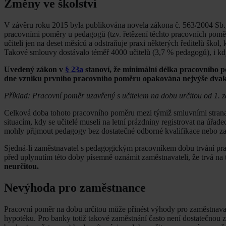
Změny ve školství
V závěru roku 2015 byla publikována novela zákona č. 563/2004 Sb.
pracovními poměry u pedagogů (tzv. řetězení těchto pracovních poměr
učiteli jen na deset měsíců a odstraňuje praxi některých ředitelů škol, 
Takové smlouvy dostávalo téměř 4000 učitelů (3,7 % pedagogů), i kdy
Uvedený zákon v
§ 23a
stanoví, že minimální délka pracovního
dne vzniku prvního pracovního poměru opakována nejvýše dvak
Příklad: Pracovní poměr uzavřený s učitelem na dobu určitou od 1. 
Celková doba tohoto pracovního poměru mezi týmiž smluvními strana
situacím, kdy se učitelé museli na letní prázdniny registrovat na úřa
mohly přijmout pedagogy bez dostatečné odborné kvalifikace nebo za
Sjedná-li zaměstnavatel s pedagogickým pracovníkem dobu trvání pr
před uplynutím této doby písemně oznámit zaměstnavateli, že trvá na
neurčitou.
Nevýhoda pro zaměstnance
Pracovní poměr na dobu určitou může přinést výhody pro zaměstnavat
hypotéku. Pro banky totiž takové zaměstnání často není dostatečnou 