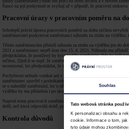
banky (zaměstnanec) bude mít práci na dobu určitou a v novém zaměst
Šance na její poskytnutí se zvyšují až v případě, že pracovní smlouva
Pracovní úrazy v pracovním poměru na do
Sebelepší právní úprava pracovních poměrů na dobu určitou nevyřeší 
zaměstnavatel poskytovat zaměstnanci náhradu za ztrátu na výdělku, 
Těmto zaměstnancům přísluší náhrada za ztrátu na výdělku jen do dob
2021 a zaměstnanec utrpěl úraz dne 15. 4. 2021. Náhrada mu přísluší j
předpokládat, že postižený by byl i nadále zaměstnán. Zde by měl za
určitou. Zjistí-li se např. že zaměstnanec uzavřel pracovní poměr na 
neomezené, lze předpokládat, že tento zaměstnanec by si našel nové
Pochybnost nebude vznikat ani v případech, kdy byl zaměstnanec i 
zaměstnanec uzavřel s podnikatelem pracovní poměr na jeden rok a utr
Souhlas
se o nahodilé zaměstnání, lze u něho předpokládat, že i po skončení 
výdělku by mu příslušela i po skončení tohoto pracovního poměru na 
Naproti tomu pracoval-li zaměstnanec pravidelně jen po část roku, 
Tato webová stránka použív
delší, než která odpovídá době, po kterou každoročně konal práci v
K personalizaci obsahu a re
Kontrola důvodů
cookie. Informace o tom, jak
tyto údaje mohou zkombinovat