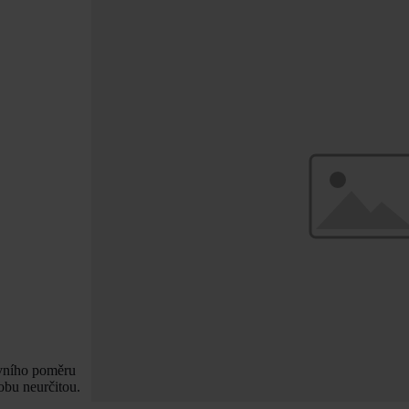
ovního poměru
obu neurčitou.