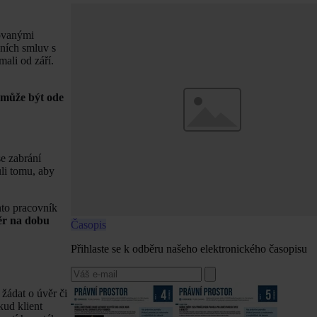
novanými
vních smluv s
mali od září.
 může být ode
e zabrání
ůli tomu, aby
nto pracovník
měr na dobu
Časopis
Přihlaste se k odběru našeho elektronického časopisu
žádat o úvěr či
kud klient