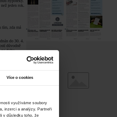
nutí hypotéky.
 než jeden rok.
s tím, zda má
dnán do 30. 4.
ností důvodně
u na dobu
by bylo časově
ván. Např.
tnán a nejedná
Více o cookies
ada za ztrátu na
lku po dobu
ěvnosti využíváme soubory
, inzerci a analýzy. Partneři
li v důsledku toho, že