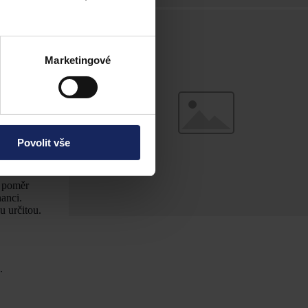
e. V této
ou a zda byly
arakter
Marketingové
dobu neurčitou
tento pracovní
luvní volnosti)
ávání těchto
odmínky pro
Povolit vše
y podmínky
í poměr
anci.
 určitou.
.