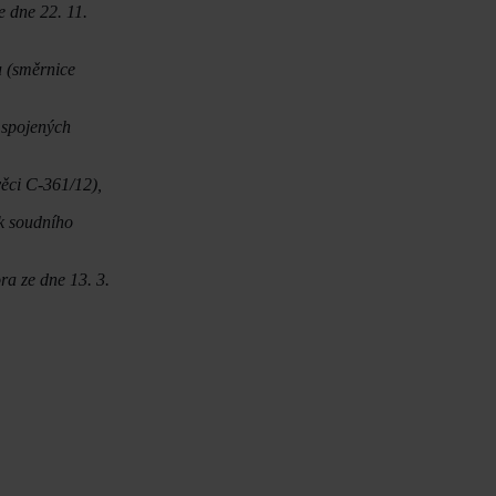
 dne 22. 11.
u (směrnice
 spojených
ěci C-361/12),
k soudního
a ze dne 13. 3.