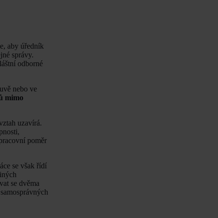
e, aby úředník
jné správy.
láštní odborné
ouvě nebo ve
lů mimo
vztah uzavírá.
pnosti,
„pracovní poměr
áce se však řídí
jiných
ávat se dvěma
h samosprávných