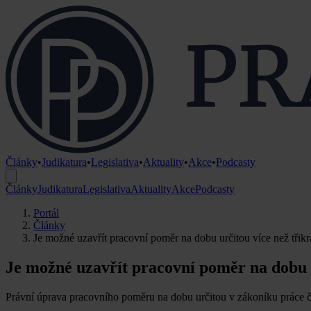
Články
•
Judikatura
•
Legislativa
•
Aktuality
•
Akce
•
Podcasty
Články
Judikatura
Legislativa
Aktuality
Akce
Podcasty
Portál
Články
Je možné uzavřít pracovní poměr na dobu určitou více než třikrát
Je možné uzavřít pracovní poměr na dobu ur
Právní úprava pracovního poměru na dobu určitou v zákoníku práce č.