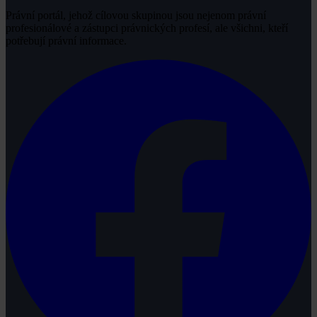
Právní portál, jehož cílovou skupinou jsou nejenom právní
profesionálové a zástupci právnických profesí, ale všichni, kteří
potřebují právní informace.