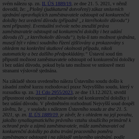
svém nálezu sp. zn.
II. ÚS 1889/19
, ze dne 21. 5. 2021, v němž
dovodil, že:
„Plošný (judikaturně dotvořený) zákaz smluvních
ujednání opravňujících zaměstnavatele odstoupit od konkurenční
doložky bez uvedení důvodu (případně „z kteréhokoliv důvodu“)
není přípustný. Eventuální svévole nebo zneužití práva
zaměstnavatele odstoupit od konkurenční doložky i bez udání
důvodu (či „z kteréhokoliv důvodu“), byla-li tato možnost sjednána,
musejí být v rámci soudního řízení zjišťovány a prokazovány s
ohledem na konkrétní skutkové okolnosti případu, nikoli
automaticky a bez dalšího předpokládány.“
Ústavní soud tím
připustil možnost zaměstnavatele odstoupit od konkurenční doložky
i bez udání důvodu, pokud byla tato možnost ve smlouvě mezi
stranami výslovně sjednána.
Na základě shora uvedeného nálezu Ústavního soudu došlo k
zásadní změně kurzu rozhodovací praxe Nejvyššího soudu, který v
rozsudku sp. zn.
31 Cdo 2955/2023
, ze dne 13.12.2023, stvrdil
přípustnost odstoupení zaměstnavatele od konkurenční doložky i
bez udání důvodu. V předmětném rozhodnutí Nejvyšší soud dospěl
závěru, že
„ v souladu s nálezem Ústavního soudu ze dne 21. 5.
2021, sp. zn.
II. ÚS 1889/19
, je závěr, že s ohledem na její povahu,
jakožto synallagmatického právního vztahu sloužícího primárně k
ochraně práv a zájmů zaměstnavatele, může zaměstnavatel od
konkurenční doložky po dobu trvání pracovního poměru
zaměstnance odstoupit i na základě smluvního ujednání, podle