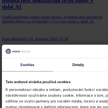
Budoucnost dokazování před soudy v
době AI
Umělá inteligence změní soudní proces. Je možné dnes považovat
digitální důkazy za věrohodné? Výzvy pro justici v době AI.
Hana Marešová
•
31. července 2026, 07:36
Souhlas
Detaily
Tato webová stránka používá cookies
K personalizaci obsahu a reklam, poskytování funkcí sociáln
návštěvnosti využíváme soubory cookie. Informace o tom, j
sdílíme se svými partnery pro sociální média, inzerci a analý
mohou zkombinovat s dalšími informacemi, které jste jim posk