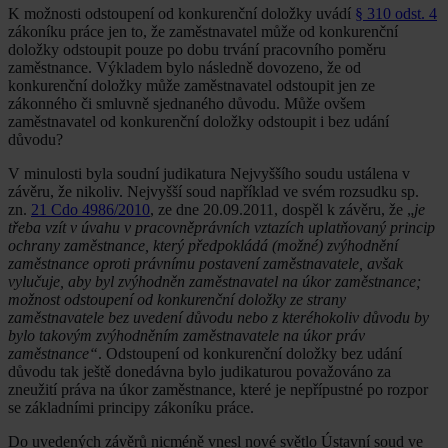
K možnosti odstoupení od konkurenční doložky uvádí
§ 310 odst. 4
zákoníku práce jen to, že zaměstnavatel může od konkurenční
doložky odstoupit pouze po dobu trvání pracovního poměru
zaměstnance. Výkladem bylo následně dovozeno, že od
konkurenční doložky může zaměstnavatel odstoupit jen ze
zákonného či smluvně sjednaného důvodu. Může ovšem
zaměstnavatel od konkurenční doložky odstoupit i bez udání
důvodu?
V minulosti byla soudní judikatura Nejvyššího soudu ustálena v
závěru, že nikoliv. Nejvyšší soud například ve svém rozsudku sp.
zn.
21 Cdo 4986/2010
, ze dne 20.09.2011, dospěl k závěru, že „
je
třeba vzít v úvahu v pracovněprávních vztazích uplatňovaný princip
ochrany zaměstnance, který předpokládá (možné) zvýhodnění
zaměstnance oproti právnímu postavení zaměstnavatele, avšak
vylučuje, aby byl zvýhodněn zaměstnavatel na úkor zaměstnance;
možnost odstoupení od konkurenční doložky ze strany
zaměstnavatele bez uvedení důvodu nebo z kteréhokoliv důvodu by
bylo takovým zvýhodněním zaměstnavatele na úkor práv
zaměstnance“
. Odstoupení od konkurenční doložky bez udání
důvodu tak ještě donedávna bylo judikaturou považováno za
zneužití práva na úkor zaměstnance, které je nepřípustné po rozpor
se základními principy zákoníku práce.
Do uvedených závěrů nicméně vnesl nové světlo Ústavní soud ve