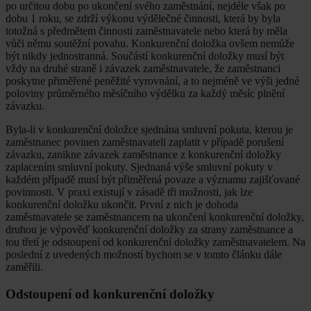
po určitou dobu po ukončení svého zaměstnání, nejdéle však po
dobu 1 roku, se zdrží výkonu výdělečné činnosti, která by byla
totožná s předmětem činnosti zaměstnavatele nebo která by měla
vůči němu soutěžní povahu. Konkurenční doložka ovšem nemůže
být nikdy jednostranná. Součástí konkurenční doložky musí být
vždy na druhé straně i závazek zaměstnavatele, že zaměstnanci
poskytne přiměřené peněžité vyrovnání, a to nejméně ve výši jedné
poloviny průměrného měsíčního výdělku za každý měsíc plnění
závazku.
Byla-li v konkurenční doložce sjednána smluvní pokuta, kterou je
zaměstnanec povinen zaměstnavateli zaplatit v případě porušení
závazku, zanikne závazek zaměstnance z konkurenční doložky
zaplacením smluvní pokuty. Sjednaná výše smluvní pokuty v
každém případě musí být přiměřená povaze a významu zajišťované
povinnosti. V praxi existují v zásadě tři možnosti, jak lze
konkurenční doložku ukončit. První z nich je dohoda
zaměstnavatele se zaměstnancem na ukončení konkurenční doložky,
druhou je výpověď konkurenční doložky za strany zaměstnance a
tou třetí je odstoupení od konkurenční doložky zaměstnavatelem. Na
poslední z uvedených možností bychom se v tomto článku dále
zaměřili.
Odstoupení od konkurenční doložky