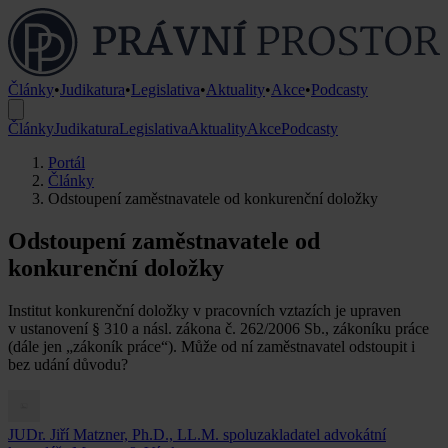
Články
•
Judikatura
•
Legislativa
•
Aktuality
•
Akce
•
Podcasty
Články
Judikatura
Legislativa
Aktuality
Akce
Podcasty
Portál
Články
Odstoupení zaměstnavatele od konkurenční doložky
Odstoupení zaměstnavatele od
konkurenční doložky
Institut konkurenční doložky v pracovních vztazích je upraven
v ustanovení § 310 a násl. zákona č. 262/2006 Sb., zákoníku práce
(dále jen „zákoník práce“). Může od ní zaměstnavatel odstoupit i
bez udání důvodu?
JUDr. Jiří Matzner, Ph.D., LL.M.
spoluzakladatel advokátní