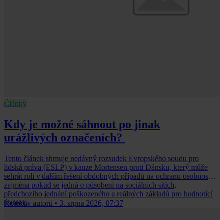
Články
Kdy je možné sáhnout po jinak
urážlivých označeních?
Tento článek shrnuje nedávný rozsudek Evropského soudu pro
lidská práva (ESLP) v kauze Mortensen proti Dánsku, který může
sehrát roli v dalším řešení obdobných případů na ochranu osobnosti,
zejména pokud se jedná o působení na sociálních sítích,
předchozího jednání poškozeného a reálných základů pro hodnotící
úsudek.
Kolektiv autorů
•
3. srpna 2026, 07:37