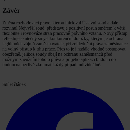
Závěr
Změna rozhodovací praxe, kterou inicioval Ústavní soud a dále
rozvinul Nejvyšší soud, představuje pozitivní posun směrem k větší
flexibilitě i rovnováze stran pracovně-právního vztahu. Nový přístup
reflektuje skutečný smysl konkurenční doložky, kterým je ochrana
legitimních zájmů zaměstnavatele, při zohlednění práva zaměstnance
na volný přístup k trhu práce. Přes to je i nadále vhodné postupovat
obezřetně, jelikož soudy dbají na ochranu zaměstnanců před
možným zneužitím tohoto práva a při jeho aplikaci budou i do
budoucna pečlivě zkoumat každý případ individuálně.
Sdílet článek