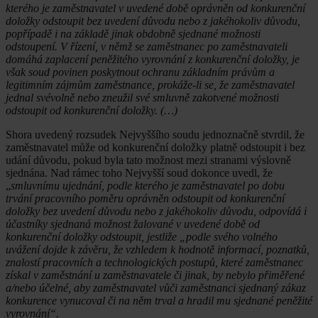
kterého je zaměstnavatel v uvedené době oprávněn od konkurenční
doložky odstoupit bez uvedení důvodu nebo z jakéhokoliv důvodu,
popřípadě i na základě jinak obdobně sjednané možnosti
odstoupení. V řízení, v němž se zaměstnanec po zaměstnavateli
domáhá zaplacení peněžitého vyrovnání z konkurenční doložky, je
však soud povinen poskytnout ochranu základním právům a
legitimním zájmům zaměstnance, prokáže-li se, že zaměstnavatel
jednal svévolně nebo zneužil své smluvně zakotvené možnosti
odstoupit od konkurenční doložky. (…)
Shora uvedený rozsudek Nejvyššího soudu jednoznačně stvrdil, že
zaměstnavatel může od konkurenční doložky platně odstoupit i bez
udání důvodu, pokud byla tato možnost mezi stranami výslovně
sjednána. Nad rámec toho Nejvyšší soud dokonce uvedl, že
„
smluvnímu ujednání, podle kterého je zaměstnavatel po dobu
trvání pracovního poměru oprávněn odstoupit od konkurenční
doložky bez uvedení důvodu nebo z jakéhokoliv důvodu, odpovídá i
účastníky sjednaná možnost žalované v uvedené době od
konkurenční doložky odstoupit, jestliže „podle svého volného
uvážení dojde k závěru, že vzhledem k hodnotě informací, poznatků,
znalostí pracovních a technologických postupů, které zaměstnanec
získal v zaměstnání u zaměstnavatele či jinak, by nebylo přiměřené
a/nebo účelné, aby zaměstnavatel vůči zaměstnanci sjednaný zákaz
konkurence vynucoval či na něm trval a hradil mu sjednané peněžité
vyrovnání“.