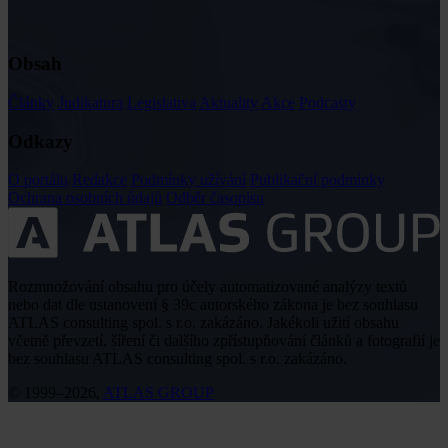
Obsah
Články
Judikatura
Legislativa
Aktuality
Akce
Podcasty
Odkazy
O portálu
Redakce
Podmínky užívání
Publikační podmínky
Ochrana osobních údajů
Odběr časopisu
Rozmnožování obsahu pro účely automatizované analýzy textů
nebo dat dle ustanovení § 39c autorského zákona je bez souhlasu
ATLAS consulting spol. s r.o. zakázáno. Jakékoli užití obsahu
včetně převzetí, šíření či dalšího zpřístupňování článků a fotografií je
bez souhlasu ATLAS consulting spol. s r.o. zakázáno.
© 1999–2026,
ATLAS GROUP