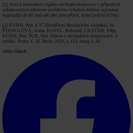
[1]
Není-li rozhodnutí orgánu obchodní korporace v případech
vyžadovaných zákonem osvědčeno veřejnou listinou sepsanou
nejpozději do 60 dnů ode dne jeho přijetí, nemá právní účinky.
[2]
KUHN, Petr. § 37 [Rozdělení likvidačního zůstatku]. In:
ŠTENGLOVÁ, Ivana, HAVEL, Bohumil, CILEČEK, Filip,
KUHN, Petr, ŠUK, Petr. Zákon o obchodních korporacích. 3.
vydání. Praha: C. H. Beck, 2020, s. 113, marg. č. 41
Sdílet článek