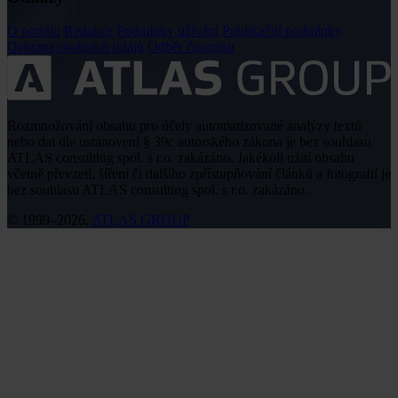
O portálu
Redakce
Podmínky užívání
Publikační podmínky
Ochrana osobních údajů
Odběr časopisu
Rozmnožování obsahu pro účely automatizované analýzy textů
nebo dat dle ustanovení § 39c autorského zákona je bez souhlasu
ATLAS consulting spol. s r.o. zakázáno. Jakékoli užití obsahu
včetně převzetí, šíření či dalšího zpřístupňování článků a fotografií je
bez souhlasu ATLAS consulting spol. s r.o. zakázáno.
© 1999–2026,
ATLAS GROUP