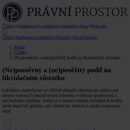
Články
•
Judikatura
•
Legislativa
•
Aktuality
•
Akce
•
Podcasty
Články
Judikatura
Legislativa
Aktuality
Akce
Podcasty
Portál
Články
(Ne)poměrný a (ne)peněžitý podíl na likvidačním zůstatku
(Ne)poměrný a (ne)peněžitý podíl na
likvidačním zůstatku
Likvidace společnosti ve většině případů představuje plánovaný
proces vedoucí k ukončení její činnosti a výmazu společnosti z
obchodního rejstříku. Jedná se o souhrn mnoha formálních kroků,
které musí být splněny, aby mohlo ke zrušení a zániku korporace
dojít.