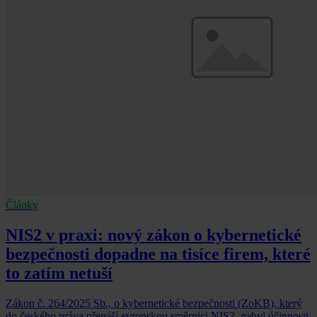
Články
NIS2 v praxi: nový zákon o kybernetické
bezpečnosti dopadne na tisíce firem, které
to zatím netuší
Zákon č. 264/2025 Sb., o kybernetické bezpečnosti (ZoKB), který
do českého práva přenáší evropskou směrnici NIS2, nabyl účinnosti