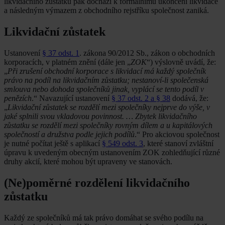
likvidačního zůstatku pak dochází k formálnímu ukončení likvidace
a následným výmazem z obchodního rejstříku společnost zaniká.
Likvidační zůstatek
Ustanovení
§ 37 odst. 1
. zákona 90/2012 Sb., zákon o obchodních
korporacích, v platném znění (dále jen „
ZOK
“) výslovně uvádí, že:
„
Při zrušení obchodní korporace s likvidací má každý společník
právo na podíl na likvidačním zůstatku; nestanoví-li společenská
smlouva nebo dohoda společníků jinak, vyplácí se tento podíl v
penězích
.“ Navazující ustanovení
§ 37 odst. 2 a § 38
dodává, že:
„
Likvidační zůstatek se rozdělí mezi společníky nejprve do výše, v
jaké splnili svou vkladovou povinnost. … Zbytek likvidačního
zůstatku se rozdělí mezi společníky rovným dílem a u kapitálových
společností a družstva podle jejich podílů
.“ Pro akciovou společnost
je nutné počítat ještě s aplikací
§ 549 odst. 3
, které stanoví zvláštní
úpravu k uvedeným obecným ustanovením ZOK zohledňující různé
druhy akcií, které mohou být upraveny ve stanovách.
(Ne)poměrné rozdělení likvidačního
zůstatku
Každý ze společníků má tak právo domáhat se svého podílu na