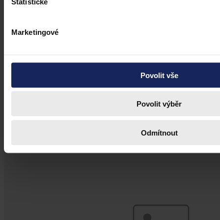
Statistické
Články
Marketingové
Budoucnost dokazování před soudy v
době AI
Umělá inteligence změní soudní proces. Je možné dnes považovat
Povolit vše
digitální důkazy za věrohodné? Výzvy pro justici v době AI.
Povolit výběr
Hana Marešová
•
31. července 2026, 07:36
Odmítnout