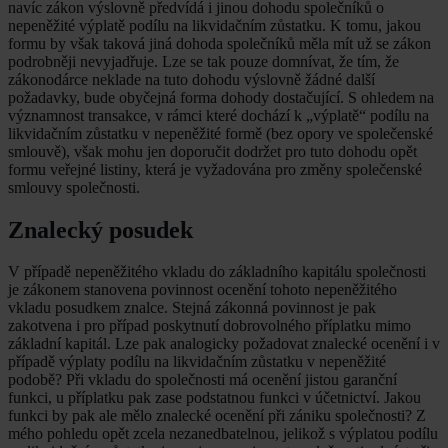
navíc zákon výslovně předvídá i jinou dohodu společníků o
nepeněžité výplatě podílu na likvidačním zůstatku. K tomu, jakou
formu by však taková jiná dohoda společníků měla mít už se zákon
podrobněji nevyjadřuje. Lze se tak pouze domnívat, že tím, že
zákonodárce neklade na tuto dohodu výslovně žádné další
požadavky, bude obyčejná forma dohody dostačující. S ohledem na
významnost transakce, v rámci které dochází k „výplatě“ podílu na
likvidačním zůstatku v nepeněžité formě (bez opory ve společenské
smlouvě), však mohu jen doporučit dodržet pro tuto dohodu opět
formu veřejné listiny, která je vyžadována pro změny společenské
smlouvy společnosti.
Znalecký posudek
V případě nepeněžitého vkladu do základního kapitálu společnosti
je zákonem stanovena povinnost ocenění tohoto nepeněžitého
vkladu posudkem znalce. Stejná zákonná povinnost je pak
zakotvena i pro případ poskytnutí dobrovolného příplatku mimo
základní kapitál. Lze pak analogicky požadovat znalecké ocenění i v
případě výplaty podílu na likvidačním zůstatku v nepeněžité
podobě? Při vkladu do společnosti má ocenění jistou garanční
funkci, u příplatku pak zase podstatnou funkci v účetnictví. Jakou
funkci by pak ale mělo znalecké ocenění při zániku společnosti? Z
mého pohledu opět zcela nezanedbatelnou, jelikož s výplatou podílu