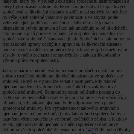
majetku, který byl v průběhu existence společnosti nashromážděn a
který byl současně zahrnut do likvidační podstaty. U kapitálových
společností se likvidační zůstatek rozdělí mezi společníky nejdříve
do výše jejich splněné vkladové povinnosti a ve zbytku podle
velikosti jejich podílů na společnosti. Jelikož se ale jedná o
dispozitivní právní úpravu a zákon tak umožňuje se od ní odchýlit,
tato pravidla platí pouze v případě, že si společníci neujednali ve
společenské smlouvě či stanovách jinak. Společníci se tak mohou od
této zákonné úpravy odchýlit a upravit si, že likvidační zůstatek
bude mezi ně rozdělen v poměru dle jejich volby (při respektování
zásady rovného zacházení se společníky a zákazu šikanózního
výkonu práva ve společnosti).
Jako primární záměrně uvádím možnost odlišného ujednání pro
způsob rozdělení podílu na likvidačním zůstatku ve společenské
smlouvě, i když se v praxi lze setkat s postupem, kdy takové
ujednání najdeme i v dohodách společníků bez zakotvení ve
společenské smlouvě. Samotné zanesení odlišného postupu do
těchto smluv bez dalšího však vnímám jako ne zcela dostačující, v
případech, kdy takové ujednání bude odporovat textu platné
společenské smlouvy. Pro vymahatelnost takového smluvního
ujednání je za mě nutné buď, (i) aby tato dohoda společníků byla
uzavřena všemi společníky ve formě notářského zápisu, a fakticky
se tak jejím uzavřením jednalo o změnu společenské smlouvy
dohodou všech společníků dle ustanovení
§ 147
ZOK, nebo (ii) aby