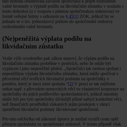
tato dohoda obsahovala závazek společníků k přijetí rozhodnutí
valné hromady o výplatě podílu na likvidačním zůstatku v souladu s
touto dohodou (a v rozporu s platnou společenskou smlouvou) ve
formě veřejné listiny s odkazem na
§ 45
[1]
ZOK, jelikož by se
jednalo se o tzv. jednorázový průlom do společenské smlouvy
rozhodnutím valné hromady.
(Ne)peněžitá výplata podílu na
likvidačním zůstatku
Vedle výše uvedeného pak zákon stanoví, že výplata podílu na
likvidačním zůstatku proběhne v penězích, nebo že může být
vyplacen i jako nepeněžité plnění. „Společníci tak mohou sjednat i
nepeněžitou výplatu likvidačního zůstatku, která může spočívat v
převedení věcí tvořících likvidační podstatu na společníky v
poměru, který je mezi nimi sjednán.“
[2]
V praxi se tak můžeme
setkat např. s převodem nemovitých věcí ve vlastnictví korporace na
společníky do jejich podílového spoluvlastnictví, jelikož mnohdy
může být pro tyto společníky účelnější přímé nabytí konkrétní věci,
než finančních prostředků získaných jejím prodejem v rámci
zpeněžení likvidační podstaty likvidované společnosti.
Pro tuto odchylku od zákonné úpravy je možné využít cestu opět
přímým ujednáním ve společenské smlouvě. V tomto případě však