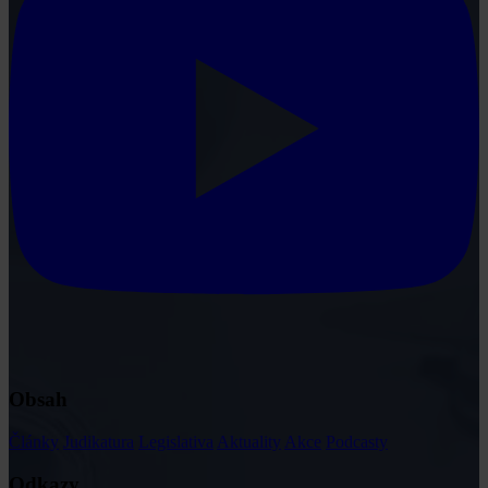
Obsah
Články
Judikatura
Legislativa
Aktuality
Akce
Podcasty
Odkazy