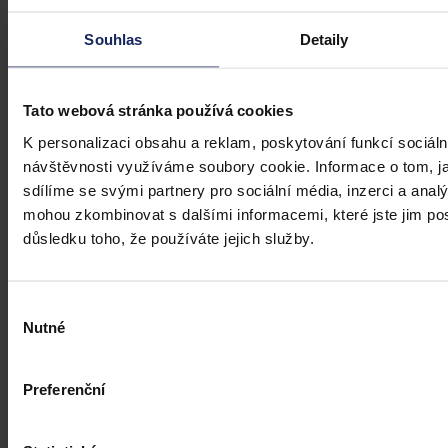
zejména pokud se jedná o působení na sociálních sítích,
předchozího jednání poškozeného a reálných základů pro hodnotící
Souhlas
Detaily
úsudek.
Kolektiv autorů
•
3. srpna 2026, 07:37
Tato webová stránka používá cookies
K personalizaci obsahu a reklam, poskytování funkcí sociáln
návštěvnosti využíváme soubory cookie. Informace o tom, j
sdílíme se svými partnery pro sociální média, inzerci a analý
mohou zkombinovat s dalšími informacemi, které jste jim posk
důsledku toho, že používáte jejich služby.
Výběr
Nutné
souhlasu
Preferenční