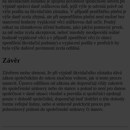
na likvidačním zůstatku je spojena povinnost společnosti odvést při
výplatě správci daně srážkovou daň, jejíž výše je odvislá právě od
výše podílu na likvidačním zůstatku. V případě peněžitého plnění je
výše daně zcela zřejmá, ale při nepeněžitém plnění není možné bez
stanovení hodnoty vyplácené věci srážkovou daň určit. Pouhý
odkaz na zůstatkovou účetní hodnotu, jako jakýsi pomocný prvek,
za mě nelze zcela akceptovat, neboť mnohdy neodpovídá reálné
hodnotě vyplácené věci a v případě zpeněžení věci (v rámci
zpeněžení likvidační podstaty) a vyplacení podílu v penězích by
byla výše daňové povinnosti zcela odlišná.
Závěr
Závěrem mohu shrnout, že při výplatě likvidačního zůstatku dává
zákon společníkům do rukou značnou volnost, jak si tento proces
nastavit. Úpravu odlišnou od zákona ale doporučuji vždy zakotvit
do společenské smlouvy nebo do stanov a pokud to není pro danou
společnost v dané situaci vhodné a pravidla si společníci ujednají
pouze v dohodě společníků, doporučuji buď dodržet u této dohody
formu veřejné listiny, nebo si smluvně podchytit proces pro
jednorázový průlom do společenské smlouvy či stanov.