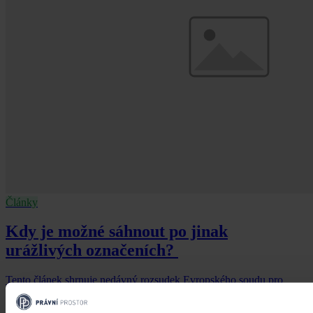
Články
Kdy je možné sáhnout po jinak
urážlivých označeních?
Tento článek shrnuje nedávný rozsudek Evropského soudu pro
lidská práva (ESLP) v kauze Mortensen proti Dánsku, který může
sehrát roli v dalším řešení obdobných případů na ochranu osobnosti,