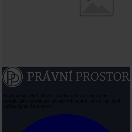
Právní portál, jehož cílovou skupinou jsou nejenom právní
profesionálové a zástupci právnických profesí, ale všichni, kteří
potřebují právní informace.