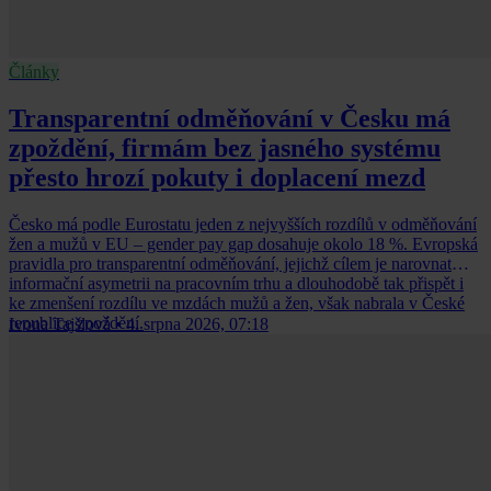
Články
Transparentní odměňování v Česku má
zpoždění, firmám bez jasného systému
přesto hrozí pokuty i doplacení mezd
Česko má podle Eurostatu jeden z nejvyšších rozdílů v odměňování
žen a mužů v EU – gender pay gap dosahuje okolo 18 %. Evropská
pravidla pro transparentní odměňování, jejichž cílem je narovnat
informační asymetrii na pracovním trhu a dlouhodobě tak přispět i
ke zmenšení rozdílu ve mzdách mužů a žen, však nabrala v České
republice zpoždění.
Ivona Tajšlová
•
4. srpna 2026, 07:18