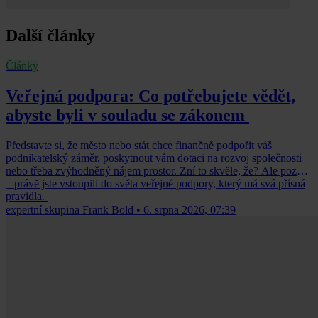
Další články
Články
Veřejná podpora: Co potřebujete vědět,
abyste byli v souladu se zákonem
Představte si, že město nebo stát chce finančně podpořit váš
podnikatelský záměr, poskytnout vám dotaci na rozvoj společnosti
nebo třeba zvýhodněný nájem prostor. Zní to skvěle, že? Ale pozor
– právě jste vstoupili do světa veřejné podpory, který má svá přísná
pravidla.
expertní skupina Frank Bold
•
6. srpna 2026, 07:39