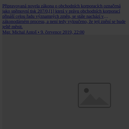
Připravovaná novela zákona o obchodních korporacích označená
jako sněmovní tisk 207/0,[1] která v právu obchodních korporací
přináší celou řadu významných změn, se stále nachází v
zákonodárném procesu, a není tedy vyloučeno, že její znění se bude
ještě měnit.
Mgr. Michal Antoš
•
9. července 2019, 22:00