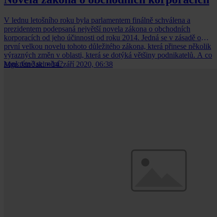
V lednu letošního roku byla parlamentem finálně schválena a
prezidentem podepsaná největší novela zákona o obchodních
korporacích od jeho účinnosti od roku 2014. Jedná se v zásadě o
první velkou novelu tohoto důležitého zákona, která přinese několik
výrazných změn v oblasti, která se dotýká většiny podnikatelů. A co
konkrétně se mění?
Mgr. Jan Jakl
•
14. září 2020, 06:38