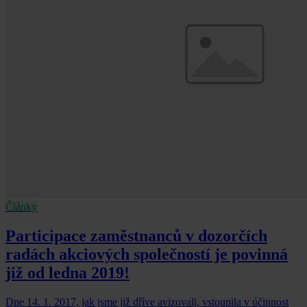
Články
Participace zaměstnanců v dozorčích
radách akciových společností je povinná
již od ledna 2019!
Dne 14. 1. 2017, jak jsme již dříve avizovali, vstoupila v účinnost