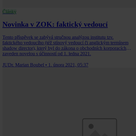
Články
Novinka v ZOK: faktický vedoucí
Tento příspěvek se zabývá stručnou analýzou institutu tzv.
faktického vedoucího (též stínový vedoucí či anglickým termínem
shadow director), který byl do zákona o obchodních korporacích
zaveden novelou s účinností od 1. ledna 2021.
JUDr. Marian Boubel
•
1. února 2021, 05:37