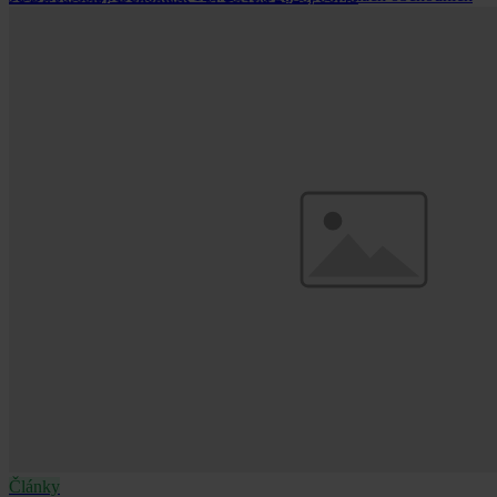
společností a družstev, která nabývá účinnosti dne 1. července 2021.
Články