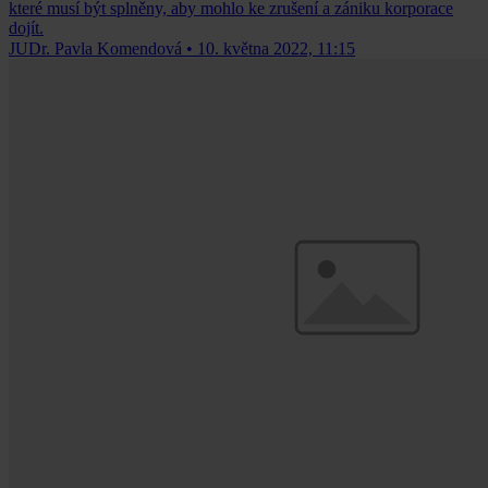
které musí být splněny, aby mohlo ke zrušení a zániku korporace
dojít.
JUDr. Pavla Komendová
•
10. května 2022, 11:15