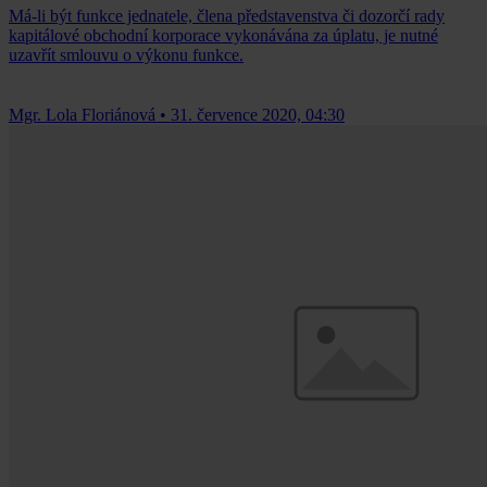
Má-li být funkce jednatele, člena představenstva či dozorčí rady
kapitálové obchodní korporace vykonávána za úplatu, je nutné
uzavřít smlouvu o výkonu funkce.
Mgr. Lola Floriánová
•
31. července 2020, 04:30