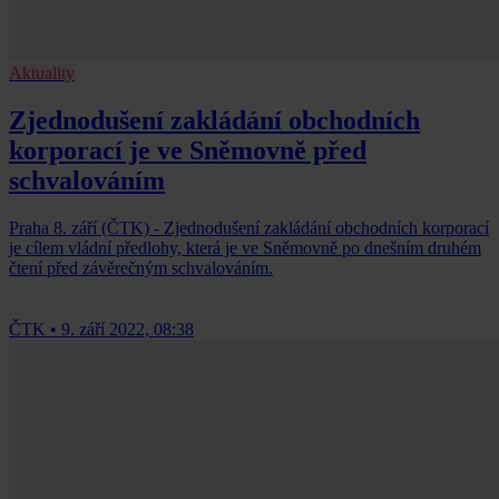
Aktuality
Zjednodušení zakládání obchodních
korporací je ve Sněmovně před
schvalováním
Praha 8. září (ČTK) - Zjednodušení zakládání obchodních korporací
je cílem vládní předlohy, která je ve Sněmovně po dnešním druhém
čtení před závěrečným schvalováním.
ČTK
•
9. září 2022, 08:38