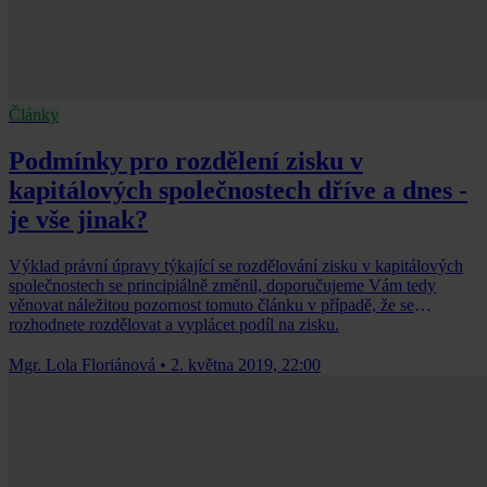
Články
Podmínky pro rozdělení zisku v
kapitálových společnostech dříve a dnes -
je vše jinak?
Výklad právní úpravy týkající se rozdělování zisku v kapitálových
společnostech se principiálně změnil, doporučujeme Vám tedy
věnovat náležitou pozornost tomuto článku v případě, že se
rozhodnete rozdělovat a vyplácet podíl na zisku.
Mgr. Lola Floriánová
•
2. května 2019, 22:00