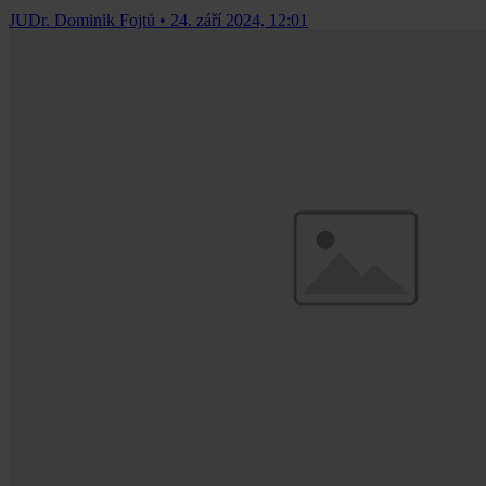
JUDr. Dominik Fojtů
•
24. září 2024, 12:01