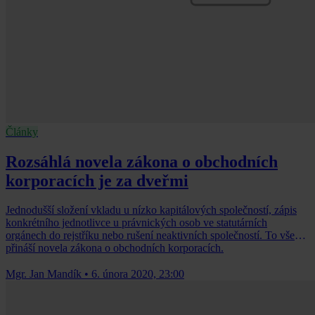
Články
Rozsáhlá novela zákona o obchodních
korporacích je za dveřmi
Jednodušší složení vkladu u nízko kapitálových společností, zápis
konkrétního jednotlivce u právnických osob ve statutárních
orgánech do rejstříku nebo rušení neaktivních společností. To vše
přináší novela zákona o obchodních korporacích.
Mgr. Jan Mandík
•
6. února 2020, 23:00