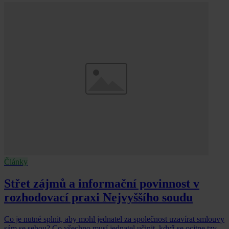
Články
Střet zájmů a informační povinnost v
rozhodovací praxi Nejvyššího soudu
Co je nutné splnit, aby mohl jednatel za společnost uzavírat smlouvy
sám se sebou? Co všechno musí jednatel učinit, když se ocitne tzv.