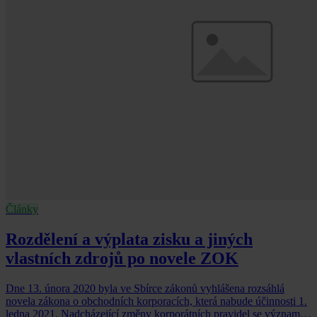
Články
Rozdělení a výplata zisku a jiných
vlastních zdrojů po novele ZOK
Dne 13. února 2020 byla ve Sbírce zákonů vyhlášena rozsáhlá
novela zákona o obchodních korporacích, která nabude účinnosti 1.
ledna 2021. Nadcházející změny korporátních pravidel se významně