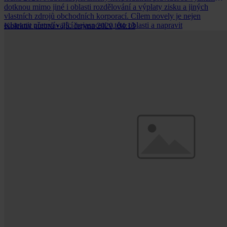
dotknou mimo jiné i oblasti rozdělování a výplaty zisku a jiných
vlastních zdrojů obchodních korporací. Cílem novely je nejen
odstranit přetrvávající nejasnosti v této oblasti a napravit
Kolektiv autorů
•
25. června 2020, 04:13
nedokonalou transpozici evropské legislativy, ale také reagovat na
nedávný judikatorní vývoj.