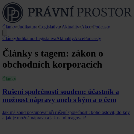
Články
•
Judikatura
•
Legislativa
•
Aktuality
•
Akce
•
Podcasty
Články
Judikatura
Legislativa
Aktuality
Akce
Podcasty
Články s tagem: zákon o
obchodních korporacích
Články
Rušení společnosti soudem: účastník a
možnost nápravy aneb s kým a o čem
Jak má soud postupovat při rušení společnosti: koho oslovit, do kdy
a jak je možná náprava a jak na ni reagovat?