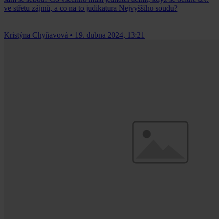
ve střetu zájmů, a co na to judikatura Nejvyššího soudu?
Kristýna Chyňavová
•
19. dubna 2024, 13:21