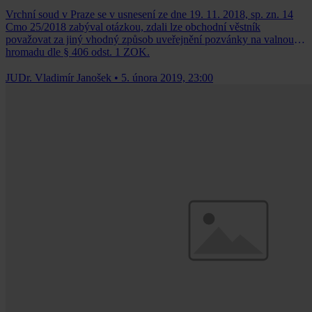
Vrchní soud v Praze se v usnesení ze dne 19. 11. 2018, sp. zn. 14
Cmo 25/2018 zabýval otázkou, zdali lze obchodní věstník
považovat za jiný vhodný způsob uveřejnění pozvánky na valnou
hromadu dle § 406 odst. 1 ZOK.
JUDr. Vladimír Janošek
•
5. února 2019, 23:00