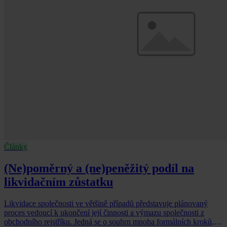
Články
(Ne)poměrný a (ne)peněžitý podíl na
likvidačním zůstatku
Likvidace společnosti ve většině případů představuje plánovaný
proces vedoucí k ukončení její činnosti a výmazu společnosti z
obchodního rejstříku. Jedná se o souhrn mnoha formálních kroků,